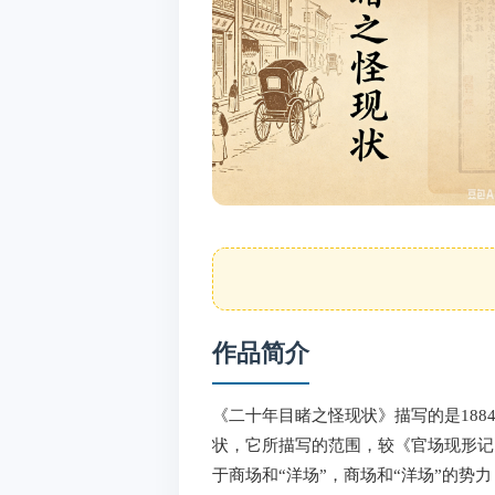
作品简介
《二十年目睹之怪现状》描写的是188
状，它所描写的范围，较《官场现形记
于商场和“洋场”，商场和“洋场”的