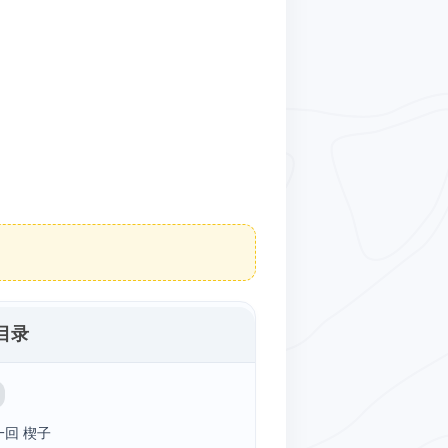
目录
一回 楔子