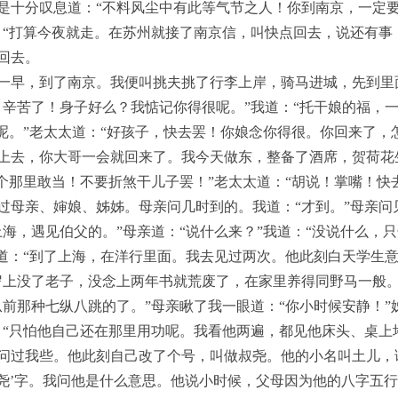
是十分叹息道：“不料风尘中有此等气节之人！你到南京，一定
：“打算今夜就走。在苏州就接了南京信，叫快点回去，说还有事
回去。
一早，到了南京。我便叫挑夫挑了行李上岸，骑马进城，先到里
，辛苦了！身子好么？我惦记你得很呢。”我道：“托干娘的福，一
有呢。”老太太道：“好孩子，快去罢！你娘念你得很。你回来了，
上去，你大哥一会就回来了。我今天做东，整备了酒席，贺荷花
个那里敢当！不要折煞干儿子罢！”老太太道：“胡说！掌嘴！快
过母亲、婶娘、姊姊。母亲问几时到的。我道：“才到。”母亲问
海，遇见伯父的。”母亲道：“说什么来？”我道：“没说什么，
我道：“到了上海，在洋行里面。我去见过两次。他此刻白天学生意
岁上没了老子，没念上两年书就荒废了，在家里养得同野马一般。
从前那种七纵八跳的了。”母亲瞅了我一眼道：“你小时候安静！”
：“只怕他自己还在那里用功呢。我看他两遍，都见他床头、桌上
问过我些。他此刻自己改了个号，叫做叔尧。他的小名叫土儿，
个‘尧’字。我问他是什么意思。他说小时候，父母因为他的八字五