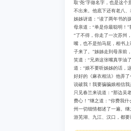
取‘尧’字做名字，也是这
不出来。他底下还有老八、
姊姊讶道：“读了两年书的
母亲道：“单是你最聪明！
“了不得，你走了一次苏州
嘴，也不是拍马屁，相书上
子来了。”姊姊走到母亲前
笑道：“兄弟这张嘴真学油
道：“娘不要听姊姊的话，
好好的《麻衣相法》他弄了
说破我！我要骗骗娘相信我
只见春兰来说道：“那边吴
费心！”继之道：“你费我
州一切细情都述了一遍。继
游芜湖、九江、汉口，都要