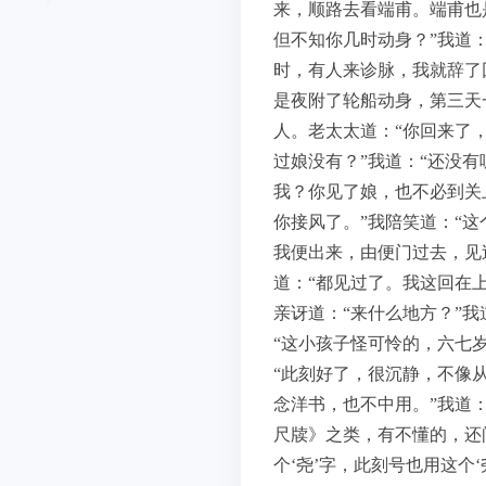
来，顺路去看端甫。端甫也
但不知你几时动身？”我道
时，有人来诊脉，我就辞了
是夜附了轮船动身，第三天
人。老太太道：“你回来了
过娘没有？”我道：“还没
我？你见了娘，也不必到关
你接风了。”我陪笑道：“这
我便出来，由便门过去，见
道：“都见过了。我这回在上
亲讶道：“来什么地方？”
“这小孩子怪可怜的，六七
“此刻好了，很沉静，不像
念洋书，也不中用。”我道
尺牍》之类，有不懂的，还
个‘尧’字，此刻号也用这