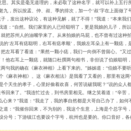
个意思。其实是毫无道理的，未必取了这种名字，就可以补上五行
老九，所以按孟、仲、叔、季的排次，加一个‘叔’字在上面做了
孩子，发出这种议论，有这种见解，就了不得！”我道：“本来我们
”我道：“自然。我们家里的人已经聪明了，更是我娘的儿子，所以
，就把苏州人的油嘴学来了。从来拍娘的马屁，也不曾有过这种拍
说的‘左耳有痣聪明，右耳有痣孝顺’，我娘左耳朵上有一颗痣，
，把左耳看了看道：“果然一颗小痣，我们一向倒不曾留心。”又
了！他右耳上一颗痣，就随口杜撰两句相书，非但说了伯娘聪明，
这两句我的确在《麻衣神相》上看下来的。”姊姊道：“伯娘不要
个《麻衣神相》。这《麻衣相法》是我看了又看的，那里有这两句
是个天生的孝子，心里好偷着欢喜，何苦说破我呢？”说的众人
老爷回来了。”我连忙过去，到书房里相见。继之笑着道：“辛苦，
什么心来？”我道：“我走了，我的事自然都是大哥自己办了，如何
之道：“我催你回来，不为别的，我这个生意，上海是个总字号
设分号；下游镇江也要设个字号，杭州也是要的。你口音好，各