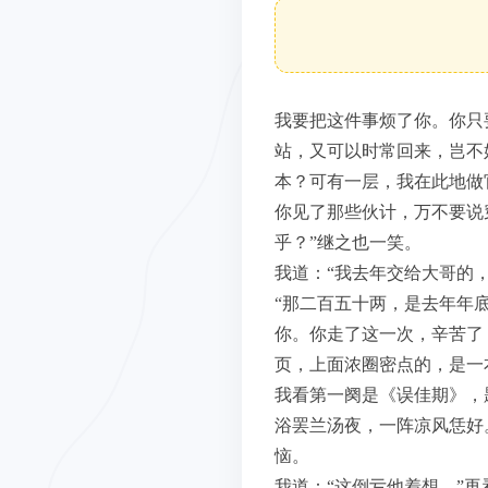
我要把这件事烦了你。你只
站，又可以时常回来，岂不
本？可有一层，我在此地做
你见了那些伙计，万不要说
乎？”继之也一笑。
我道：“我去年交给大哥的
“那二百五十两，是去年年
你。你走了这一次，辛苦了
页，上面浓圈密点的，是一
我看第一阕是《误佳期》，
浴罢兰汤夜，一阵凉风恁好
恼。
我道：“这倒亏他着想。”