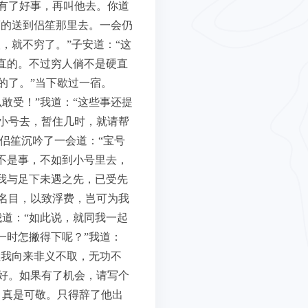
有了好事，再叫他去。你道
店的送到侣笙那里去。一会仍
，就不穷了。”子安道：“这
直的。不过穷人倘不是硬直
的了。”当下歇过一宿。
敢受！”我道：“这些事还提
小号去，暂住几时，就请帮
”侣笙沉吟了一会道：“宝号
不是事，不如到小号里去，
我与足下未遇之先，已受先
名目，以致浮费，岂可为我
道：“如此说，就同我一起
一时怎撇得下呢？”我道：
但我向来非义不取，无功不
好。如果有了机会，请写个
，真是可敬。只得辞了他出