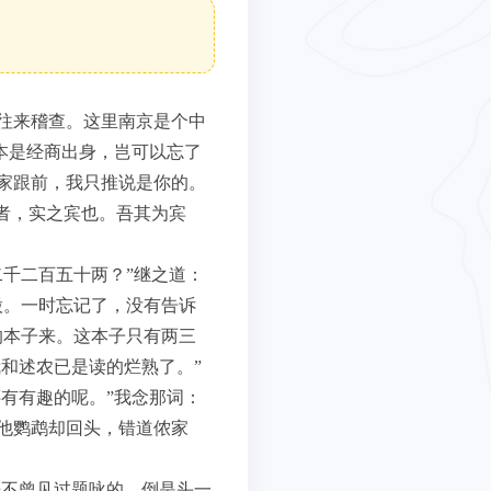
往来稽查。这里南京是个中
本是经商出身，岂可以忘了
家跟前，我只推说是你的。
者，实之宾也。吾其为宾
千二百五十两？”继之道：
股。一时忘记了，没有告诉
的本子来。这本子只有两三
和述农已是读的烂熟了。”
有有趣的呢。”我念那词：
他鹦鹉却回头，错道侬家
来不曾见过题咏的，倒是头一