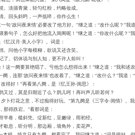
惺。淡描青黛，轻匀红粉，约略妆成。
情。回头斜眄，一声低啐，你作么生！
一句‘故问夜来情’必要改了他方好。”继之道：“改什么呢？”我
猥亵句子，怎么好把他流入闺阁呢！”继之道：“你改什么呢？”我
是《忆汉月·美人小字》。词是：
悄。问他小字每模糊，欲说又还含笑。
记了。切休说与别人知，更不许人前叫！
极！这一阕要算绝唱了。亏他怎么想得出来！”继之道：“我和述
一阕，连那‘故问夜来情’也改着了。”继之道：“改什么？”我道：“
！改得好！”再看第八阕，是《忆王孙·闺思》：
鹊又过，莫是归期近了么？鹊儿呵！再叫声儿听若何？
，夕卜灯花之意，不过痴得好玩。”第九阕是《三字令·闺情》。我
，那得跌宕。”看那词是：
帘半卷，槛斜凭。绽新红，呈嫩绿，雨初经。
才歇息，听分明，那边厢，墙角外，卖花声。
这一本稿，统共只有九阕，都看完了。我问继之道：“词是很好，