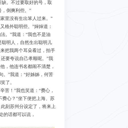
所缺。不过要取好的号，取
号，倒爽利些。”
家里没有生出笨人过来。”
又格外聪明些。”婶婶道：
法。”我道：“我也不是油
是聪明人，自然生出聪明儿
过来把我两个耳朵看过，拍手
还要夸说自己孝顺呢。”我
听他，他连书名都闹不清楚，
。”我道：“好姊姊，何苦
都笑了。
辛苦！”我也笑道：“费心，
不费心？”坐下便把上海、苏
，此刻苏州分设定了，将来上
处的话都可以说，