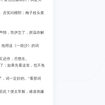
。含笑问檀郎：梅子枝头黄
声悄，凭伊怎了，拼温存解
，他用这《一痕沙》的词
又还停，尽憨生。
好了；如果先看这首，也不免
了，词一定好的。”看那词
至此？便太常般，难道侬嫌