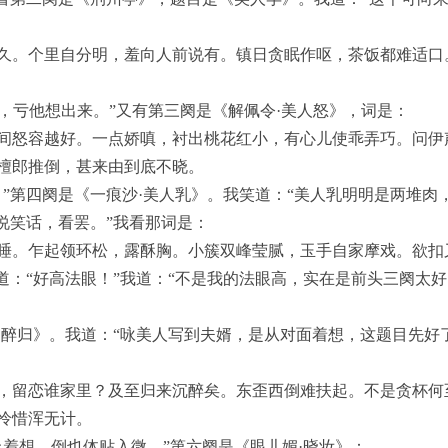
久。个里自分明，羞向人前说有。镇日贪眠作呕，茶饭都难适口
’，亏他想出来。”又有第三阕是《解佩令·美人怒》，词是：
间怒容越好。一点娇嗔，衬出桃花红小，有心儿使乖弄巧。问伊
檀郎推倒，甚来由到底不晓。
。”第四阕是《一痕沙·美人乳》。我笑道：“美人乳明明是两堆肉
说笑话，看罢。”我看那词是：
睡。乍起领环松，露酥胸。小簇双峰莹腻，玉手自家摩戏。欲扣
之道：“好高法眼！”我道：“不是我的法眼高，实在是前头三阕太
婿醉归》。我道：“咏美人写到夫婿，是从对面着想，这题目先好
，留恋谁家里？及至归来沉醉矣。东歪西倒难扶起。不是贪杯何
怜惜浑无计。
上着想，倒也体贴入微。”第六阕是《眼儿媚·晓妆》：