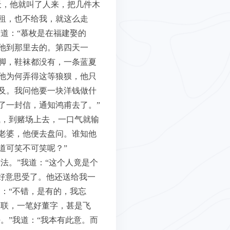
天，他就叫了人来，把几件木
租，也不给我，就这么走
道：“慕枚是在福建娶的
他到那里去的。第四天一
脚，鞋袜都没有，一条蓝夏
他为何弄得这等狼狈，他只
及。我问他要一块洋钱做什
了一封信，通知鸿甫去了。”
钱，到赌场上去，一口气就输
老婆，他便去盘问。谁知他
道可笑不可笑呢？”
法。”我道：“这个人竟是个
好意思受了。他还送给我一
：“不错，是有的，我忘
一联，一笔好董字，甚是飞
。”我道：“我本有此意。而