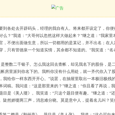
要到各处去开辟码头，经理的我自有人。将来都开设定了，你便
好么？”我道：“大哥何以忽然这样大做起来？”继之道：“我家里
官，不便出面做生意，所以一切都用的是某记，并不出名；在人
穿，只有管德泉一个知道实情，其余都不知道的。”我笑道：“名
，是整数二千银子。怎么我这回去查帐，却见我名下的股份，是二
底帐房里派到你名下的。我料你没有什么用处，就一齐代你入了
，我给你一样东西开开心。”说罢，在抽屉里取出一本极旧极残
本词稿。我问道：“这是那里来的？”继之道：“你且看了再说，我
题目是《美人嚏》。我笑道：“只这个题目便有趣。”继之道：“还
。陡然娇嚏两三声，消息难分晓。莫是意中人，提着名儿叫？笑
再看第二阕是《荆州亭》，题目是《美人孕》。我道：“这个可向