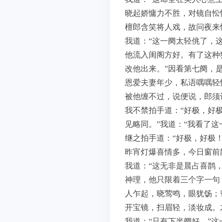
晓起娇慵力不胜，对镜自忪
檀郎含笑将人戏，故问夜来
我道：“这一阕太轻佻了，这
他流入闺阁方好。有了这种
改他出来。”因看第七阕，
恩爱夫妻年少，私语喁喁轻
被他缠不过，说便说，郎须
我不禁拍手道：“好极，好
见略同。”我道：“我看了这
继之拍手道：“好极，好极
昨宵灯爆喜情多，今日窗前
我道：“这无非是晨占喜鹊
神理，他只限着三个字一句
人乍起，晓莺鸣，眼犹饧；
开宝镜，扫眉轻，淡妆成。
我道：“只有下半阕好。”