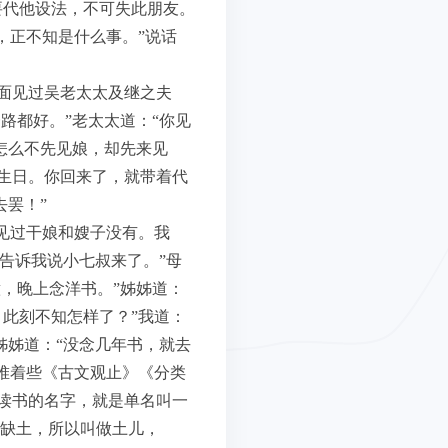
要代他设法，不可失此朋友。
，正不知是什么事。”说话
面见过吴老太太及继之夫
路都好。”老太太道：“你见
怎么不先见娘，却先来见
生日。你回来了，就带着代
去罢！”
见过干娘和嫂子没有。我
只告诉我说小七叔来了。”母
，晚上念洋书。”姊姊道：
此刻不知怎样了？”我道：
姊姊道：“没念几年书，就去
堆着些《古文观止》《分类
读书的名字，就是单名叫一
行缺土，所以叫做土儿，