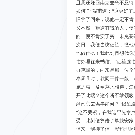
且我还嫌回南京去急不及待
如何？”端甫道：“这更好
旧拿了回来，说他一定不肯
又不然，难道有钱的人，便
的，便不肯安于穷，未免要
次日，我便去访侣笙，怪他
他做什么！我此刻倒想代你
忙办理往来书信。”侣笙连忙
办笔墨的，向来是那一位？
奉屈几时，就同干俸一般。
施之惠，及至萍水相遇，怎
开了此端？这个断不敢领教
到南京去谋事如何？”侣笙
“这不要紧，在我这里先拿
受；此刻便算借了尊款安家
信来，我接了信，就料理起