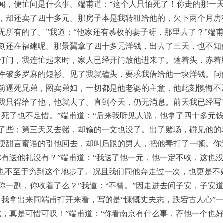
闻，便忙问是什么事。端甫道：“这个人只怕死了！你走的那一
，却还卖了四十多元。那房子本是我转租给他的，欠下两个月房
无所有的了。”我道：“他家还有慕枚的妻子呀，那里去了？”端甫
刻还在福建呢。那景翼拿了四十多元洋钱，出去了三天，也不知
打门，我连忙起来时，家人已经开门放他进来了。蓬着头，赤着
件破多罗麻的短衫。见了我就磕头，要求我借给他一块洋钱。问
前逼死兄弟，图卖弟妇，一切都是他老婆的主意，他此刻懊悔不
我只得给了他，他就去了。直到今天，仍无消息。前天我已经写
，死了也不足惜。”端甫道：“后来我听见人说，他拿了四十多元
了些；第三天又去赌，却输的一文也没了。出了赌场，碰见他的
便甜言蜜语的引他回去，却叫后跟的男人，把他毒打了一顿。你
你有送他礼没有？”端甫道：“我送了他一元，他一定不收，这也没
，也不至于穷到这个地步了。况且我们同他奔走过一次，也更是不
你一副，你收着了么？”我道：“不曾。”因走进去问子安，子安道
。我拿出来同端甫打开来看，写的是“慷慨丈夫志，跌宕古人心”
此，真是可惜可叹！”端甫道：“你看南京有什么事，荐他一个也好