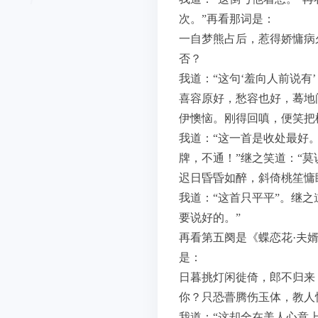
次。”再看那词是：
一自梦熊占后，惹得娇慵病
否？
我道：“这句‘羞向人前说有
喜容原好，愁容也好，蓦地
伊懊恼。刚得回嗔，便笑把
我道：“这一首是收处最好
牌，不通！”继之笑道：“莫
迟日昏昏如醉，斜倚桃笙慵
我道：“这首只平平”。继
要说好的。”
再看第五阕是《蝶恋花·夫
是：
日暮挑灯闲徙倚，郎不归来
你？只恐瞢腾伤玉体，教人
我道：“这却全在美人心意