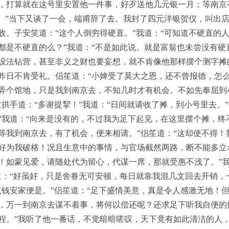
，打算就在这号里安置他一件事，好歹送他几元银一月；等南京
了。”当下又谈了一会，端甫辞了去。我封了四元洋银贺仪，叫出
收。子安笑道：“这个人倒穷得硬直。”我道：“可知道不硬直的人
都是不硬直的么？”我道：“不是如此说。就是富翁也未尝没有硬
设法钻营，甚至非义之财也要妄想，就不肯像他那样摆个测字摊
昨日不肯受礼。侣笙道：“小婢受了莫大之恩，还不曾报德，怎么
弄个馆地，只是我到南京去，不知几时才有机会。不如先奉屈到
拱手道：“多谢提挈！”我道：“日间就请收了摊，到小号里去。
”我道：“向来是没有的，不过我为足下起见，在这里摆个摊，终
等我到南京去，有了机会，便来相请。”侣笙道：“这却使不得！
好为我破格！况且生意中的事情，与官场截然两路，断不能多立
！如蒙见爱，请随处代为留心，代谋一席，那就受惠不浅了。”我
道：“好虽好，只是舍眷无可安顿，每日就靠我混几文回去开销，
点钱安家便是。”侣笙道：“足下盛情美意，真是令人感激无地！
，万一到南京去谋不着事，将何以偿还呢？还求足下听我自便的
程。”我听了他一番话，不觉暗暗嗟叹，天下竟有如此清洁的人