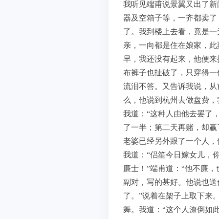
我听见端甫说景翼又出了新
器及空箱子等，一齐都卖了
了。我到楼上去看，竟是一
亲，一向都是住在娘家，此
早，我还没有起来，他便来
布裤子也扯破了，只穿得一
流泪不答。又告诉我说，从
么，他说到杭州去做盘费，
我道：“这种人由他去罢了
了一半；第二天再赌，却赢
老婆已经另外跟了一个人，
我道：“侣笙今日嫁女儿，
廉士！”端甫道：“他不廉
副对，写的甚好。他说也送
了。”说着在架子上取下来
舞。我道：“这个人潦倒如