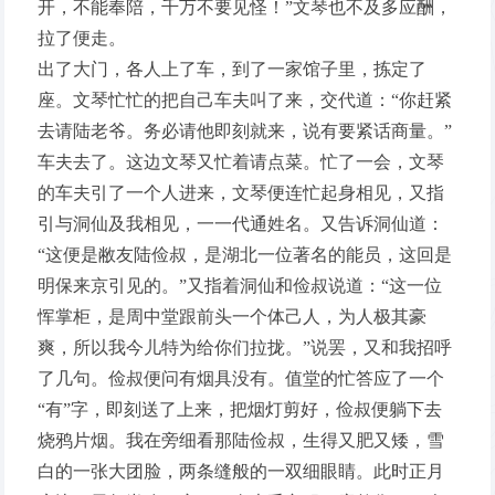
开，不能奉陪，千万不要见怪！”文琴也不及多应酬，
拉了便走。
出了大门，各人上了车，到了一家馆子里，拣定了
座。文琴忙忙的把自己车夫叫了来，交代道：“你赶紧
去请陆老爷。务必请他即刻就来，说有要紧话商量。”
车夫去了。这边文琴又忙着请点菜。忙了一会，文琴
的车夫引了一个人进来，文琴便连忙起身相见，又指
引与洞仙及我相见，一一代通姓名。又告诉洞仙道：
“这便是敝友陆俭叔，是湖北一位著名的能员，这回是
明保来京引见的。”又指着洞仙和俭叔说道：“这一位
恽掌柜，是周中堂跟前头一个体己人，为人极其豪
爽，所以我今儿特为给你们拉拢。”说罢，又和我招呼
了几句。俭叔便问有烟具没有。值堂的忙答应了一个
“有”字，即刻送了上来，把烟灯剪好，俭叔便躺下去
烧鸦片烟。我在旁细看那陆俭叔，生得又肥又矮，雪
白的一张大团脸，两条缝般的一双细眼睛。此时正月