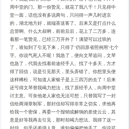
周中堂的门。那一份贽见，就花了我八千！只见得中
堂一面，话也没有多说两句，只问得一声几时进京
的，湖北地方好，就端茶送客了。后来又是打点什么
总管咧、什么大叔咧，前前后后，花上了二万多，连
着那一笔贽见，已经三万开外了！满望可以过班的
了，谁知到了引见下来，只得了‘仍回原省照例用’七个
字。你说气死人不呢！我急了，便向文琴追问，文琴
也急了，代我去找着前途经手人。找了十多天，方才
得了回信，说是引见那天，里头弄错了。你想里头便
这样稀松，可知道人家银子是上三四万的去了！后来
还亏得文琴替我竭力想法，找了原经手人，向周中堂
讨主意。可奈他老人家也无法可想，只替我写了一封
信给两湖章制军，那封信却写得非常之切实，求他再
给我一个密保，再委一个报销或解饷的差使云云，其
意是好等我再去引见，那时却竭力想法。我得了这一
封信，似乎还差强人意，谁知偏偏把他丢了，你说可