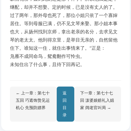
继配，却并不想娶。定的时候，已是没有丈人的了。
过了两年，那外母也死了，那位小姐只依了一个寡婶
居住。等到母服已满，仍不见文琴来娶。那小姐本事
也大，从扬州找到京师，拿出老亲的名分，去求见文
琴的老太太。他到得京里，是举目无亲的，自然留他
住下。谁知这一住，就住出事情来了。”正是：
凫雁不成同命鸟，鸳鸯翻作可怜虫。
未知住出了什么事，且待下回再记。
← 上一章：第七十
返
下一章：第七十七
五回 巧遮饰贽见运
回
回 泼婆娘赔礼入娼
机心 先预防嫖界
目
家 阔老官叫局 →
录