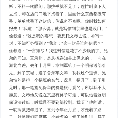
帐，不料一转眼间，那护书就不见了；连忙叫底下人
去找，却在店门口地下找着了，里面什么东西都没有
丢，单单就丢了这封信，你说奇不奇呢。你叫我如何
报失！”我道：“那么说，就是写信到京里也是没用。”
俭叔道：“这是我的妄想，要想托文琴去说，补写一
封，不知可办得到？”我道：“这一封是谁的信呢？”
俭叔道：“一言难尽！我这封信是花了不少钱的了。兄
弟的同知、直隶州，是从拣选知县上保来的，一向在
湖北当差。去年十月里，章制军给了一个明保送部引
见。到了京城，遇了舍亲车文琴，劝我过个道班。兄
弟怕的是担一个捐班的名气，况且一捐升了，到了引
见时，那一笔捐免保举的费是很可观的，所以我不大
愿意。文琴他又说在京里有路子可走，可以借着这明
保设法过班，叫我且不要到部投到。我听了他的话，
一耽搁就把年过了。直到今年正月底，才走着了路
子，就是我们同席那一个姓恽的。烦了他引进，拜了