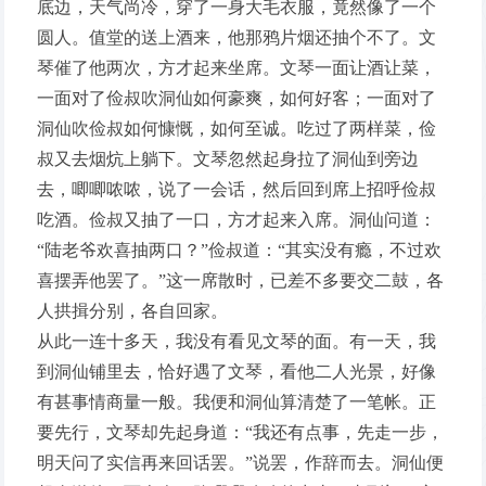
底边，天气尚冷，穿了一身大毛衣服，竟然像了一个
圆人。值堂的送上酒来，他那鸦片烟还抽个不了。文
琴催了他两次，方才起来坐席。文琴一面让酒让菜，
一面对了俭叔吹洞仙如何豪爽，如何好客；一面对了
洞仙吹俭叔如何慷慨，如何至诚。吃过了两样菜，俭
叔又去烟炕上躺下。文琴忽然起身拉了洞仙到旁边
去，唧唧哝哝，说了一会话，然后回到席上招呼俭叔
吃酒。俭叔又抽了一口，方才起来入席。洞仙问道：
“陆老爷欢喜抽两口？”俭叔道：“其实没有瘾，不过欢
喜摆弄他罢了。”这一席散时，已差不多要交二鼓，各
人拱揖分别，各自回家。
从此一连十多天，我没有看见文琴的面。有一天，我
到洞仙铺里去，恰好遇了文琴，看他二人光景，好像
有甚事情商量一般。我便和洞仙算清楚了一笔帐。正
要先行，文琴却先起身道：“我还有点事，先走一步，
明天问了实信再来回话罢。”说罢，作辞而去。洞仙便