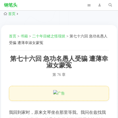
钢笔头
首页
首页
>
书籍
>
二十年目睹之怪现状
>
第七十六回 急功名愚人
受骗 遭薄幸淑女蒙冤
第七十六回 急功名愚人受骗 遭薄幸
淑女蒙冤
第 76 章
我回到家时，原来文琴坐在那里等我。我问在兹找我