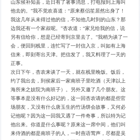
山东候补知县，近日有了署事消息，打电报到上海叫
他去的。”我不觉欢喜道：“原来蔡侣笙居然出身了！
我这几年从未得过他的信，不知他几时到的山东？那
边我还有一个家叔呢。”杏农道：“家兄给我的信，说
另有信给你，想是已经寄到京里去了。”我稍为谈了一
会，便回到栈里，连忙写了一封信入京，叫如有上海
信来，即刻寄出天津。把信发了，我又料理了一天的
正事。
次日下午，杏农来谈了一天，就在栈里晚饭。饭后，
约了我出去，到侯家后一家南班子里吃酒（天津以上
海所来之妓院为南班子）。另外又邀了几个朋友。这
等事本是没有什么好记的，这一回杏农请的都是些官
场朋友，又没有什么唐玉生的竹汤饼会故事，又何必
记他呢？因为这一回我又遇了一件奇事，所以特为记
他出来。你道是什么事呢？原来这一席中间，他们叫
来侍酒的都是南班子的人，一时燕语莺声，尽都是吴