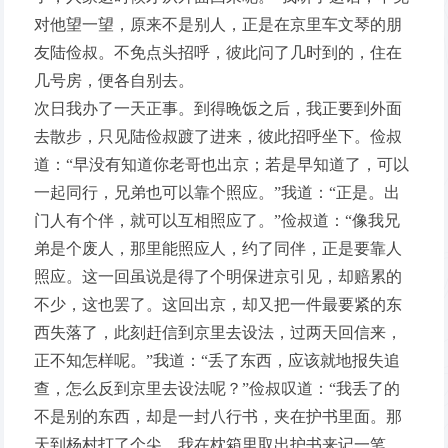
对他望一望，原来不是别人，正是在京里车文琴的朋
友陆俭叔。不免点头招呼，彼此问了几时到的，住在
几号房，便各自别去。
次日我办了一天正事。到得晚饭之后，我正要到外面
去散步，只见陆俭叔踱了进来，彼此招呼坐下。俭叔
道：“早没有知道你老哥也出京；若是早知道了，可以
一起同行，兄弟也可以靠个照应。”我道：“正是。出
门人有个伴，就可以互相照应了。”俭叔道：“像我兄
弟是个废人，那里能照应人，约了同伴，正是要靠人
照应。这一回虽说是得了个明保进京引见，却赔累的
不少，这也罢了。这回出京，却又把一件最要紧的东
西失落了，此刻赶信到京里去设法，过两天回信来，
正不知怎样呢。”我道：“丢了东西，应该就地报失追
查，怎么反到京里去设法呢？”俭叔叹道：“我丢了的
不是别的东西，却是一封八行书，夹在护书里面。那
天到杨村打了个尖，我在枕箱里取出护书来记一笔