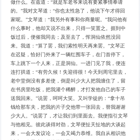
做什么。在兹道：“就是车老爷来说有要紧事情奉请
的。”我对文琴道：“你也太性急了，他说下午才得回
家呢。”文琴道：“我另外有事和你商量呢。”我问他有
什么事时，他却又说不出来，只得一笑置之。捱到中
饭过后，便催我同去；及至去了，恽洞仙依然没回
来。我道：“算了罢，我们索性明天再来罢。”文琴正
在迟疑，恰好门外来了一辆红围车子，在门首停下，
车上跳下一个人来，正是洞仙。一进门见了我，便连
连打拱道：“有劳久候！失迎得很！今天到周宅里去，
老中堂倒没有多差使，倒是叫少大人把我缠住了，留
在书房里吃饭，把我灌个稀醉，才打发他自己的车子
送我回来。”说罢，呵呵大笑。又叫学徒的：“拿十吊
钱给那车夫，把我的片子交他带一张回去，替我谢谢
少大人。”说罢了，才让我们到里面去。我便指引文琴
与他相见。彼此谈得对劲，文琴便扯天扯地的大谈起
来，一会大发议论，一会又竭力恭维。我自从相识他