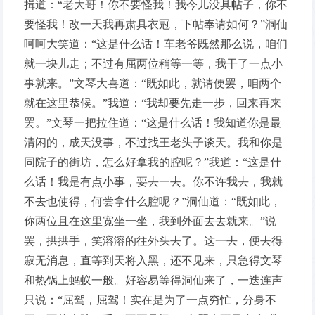
揖道：“老大哥！你不要怪我！我今儿没具帖子，你不
要怪我！改一天我再肃具衣冠，下帖奉请如何？”洞仙
呵呵大笑道：“这是什么话！车老爷既然那么说，咱们
就一块儿走；不过有屈两位稍等一等，我干了一点小
事就来。”文琴大喜道：“既如此，就请便罢，咱两个
就在这里恭候。”我道：“我却要先走一步，回来再来
罢。”文琴一把拉住道：“这是什么话！我知道你是最
清闲的，成天没事，不过找王老头子谈天。我和你是
同院子的街坊，怎么好拿我的腔呢？”我道：“这是什
么话！我是有点小事，要去一去。你不许我去，我就
不去也使得，何尝拿什么腔呢？”洞仙道：“既如此，
你两位且在这里宽坐一坐，我到外面去去就来。”说
罢，拱拱手，笑溶溶的往外头去了。这一去，便去得
寂无消息，直等到天将入黑，还不见来，只急得文琴
和热锅上蚂蚁一般。好容易等得洞仙来了，一迭连声
只说：“屈驾，屈驾！实在是为了一点穷忙，分身不