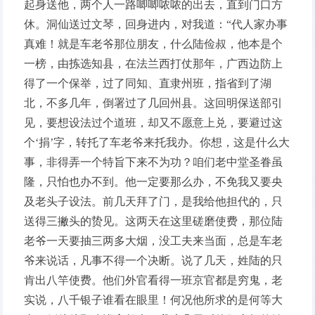
起身送他，两个人一路唧唧哝哝的出去，直到门口方
休。洞仙送过文琴，回身进内，对我道：“代人家办事
真难！就是车老爷那位朋友，什么陆俭叔，他本是个
一榜，由拣选知县，在法兰西打仗那年，广西边防上
得了一个保举，过了同知、直隶州班，指省到了湖
北，不多几年，倒署过了几回州县。这回明保送部引
见，要想设法过个道班，却又不愿意上兑，要避过这
个‘捐’字，转托了车老爷来托我办。你想，这是什么大
事，非得弄一个特旨下来不为功？咱们老中堂圣眷虽
隆，只怕也办不到。他一定要那么办，不免我又要央
及老头子设法。前几天拜了门，是我给他担代的，只
送得三撇头的贽见。这两天在这里磋磨使费，那位陆
老爷一天要抽三两多大烟，没工夫来当面，总是车老
爷来说话，凡事不得一个决断。说了几天，姓陆的只
肯出八竿使费。他们外官看得一班京官都是穷鬼，老
实说，八千银子谁看在眼里！何况他所求的是何等大