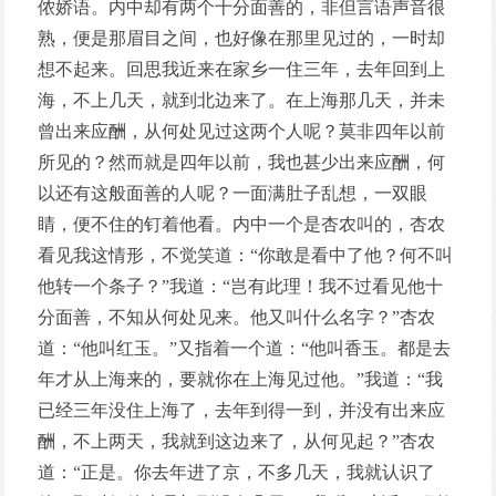
侬娇语。内中却有两个十分面善的，非但言语声音很
熟，便是那眉目之间，也好像在那里见过的，一时却
想不起来。回思我近来在家乡一住三年，去年回到上
海，不上几天，就到北边来了。在上海那几天，并未
曾出来应酬，从何处见过这两个人呢？莫非四年以前
所见的？然而就是四年以前，我也甚少出来应酬，何
以还有这般面善的人呢？一面满肚子乱想，一双眼
睛，便不住的钉着他看。内中一个是杏农叫的，杏农
看见我这情形，不觉笑道：“你敢是看中了他？何不叫
他转一个条子？”我道：“岂有此理！我不过看见他十
分面善，不知从何处见来。他又叫什么名字？”杏农
道：“他叫红玉。”又指着一个道：“他叫香玉。都是去
年才从上海来的，要就你在上海见过他。”我道：“我
已经三年没住上海了，去年到得一到，并没有出来应
酬，不上两天，我就到这边来了，从何见起？”杏农
道：“正是。你去年进了京，不多几天，我就认识了