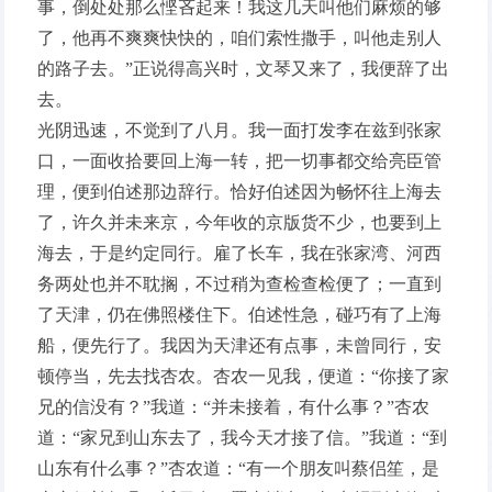
事，倒处处那么悭吝起来！我这几天叫他们麻烦的够
了，他再不爽爽快快的，咱们索性撒手，叫他走别人
的路子去。”正说得高兴时，文琴又来了，我便辞了出
去。
光阴迅速，不觉到了八月。我一面打发李在兹到张家
口，一面收拾要回上海一转，把一切事都交给亮臣管
理，便到伯述那边辞行。恰好伯述因为畅怀往上海去
了，许久并未来京，今年收的京版货不少，也要到上
海去，于是约定同行。雇了长车，我在张家湾、河西
务两处也并不耽搁，不过稍为查检查检便了；一直到
了天津，仍在佛照楼住下。伯述性急，碰巧有了上海
船，便先行了。我因为天津还有点事，未曾同行，安
顿停当，先去找杏农。杏农一见我，便道：“你接了家
兄的信没有？”我道：“并未接着，有什么事？”杏农
道：“家兄到山东去了，我今天才接了信。”我道：“到
山东有什么事？”杏农道：“有一个朋友叫蔡侣笙，是