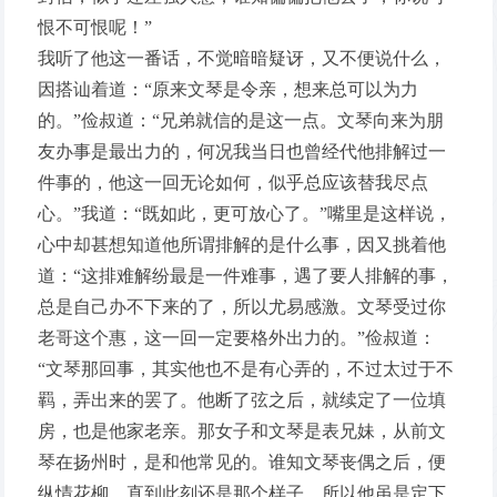
恨不可恨呢！”
我听了他这一番话，不觉暗暗疑讶，又不便说什么，
因搭讪着道：“原来文琴是令亲，想来总可以为力
的。”俭叔道：“兄弟就信的是这一点。文琴向来为朋
友办事是最出力的，何况我当日也曾经代他排解过一
件事的，他这一回无论如何，似乎总应该替我尽点
心。”我道：“既如此，更可放心了。”嘴里是这样说，
心中却甚想知道他所谓排解的是什么事，因又挑着他
道：“这排难解纷最是一件难事，遇了要人排解的事，
总是自己办不下来的了，所以尤易感激。文琴受过你
老哥这个惠，这一回一定要格外出力的。”俭叔道：
“文琴那回事，其实他也不是有心弄的，不过太过于不
羁，弄出来的罢了。他断了弦之后，就续定了一位填
房，也是他家老亲。那女子和文琴是表兄妹，从前文
琴在扬州时，是和他常见的。谁知文琴丧偶之后，便
纵情花柳，直到此刻还是那个样子。所以他虽是定下