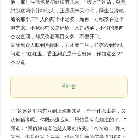
他，那时候他也是初到没有几天。”我听了这话，猛然
想起这两个并非他人，正是我来天津时，同坐普济轮
船的那个庄作人的两个小老婆，如何一对都落在这个
地方来。不觉心中又是怀疑，又是纳罕，不住的要向
杏农查问，却又碍着耳目众多，不便开口。
直等到众人吃到热闹时，方才离了座，拉杏农到旁边
问道：“这红玉、香玉到底是什么出身，你知道么？”
杏农道
：“这是这里的忘八到上海贩来的，至于什么出身，又
从何稽考呢。你既然这么问，只怕是有点知道的了。”
我道：“我仿佛知道他是人家的侍妾。”杏农道：“嫁人
复出，也是此辈之常事。但不知是谁的侍妾？”我道：