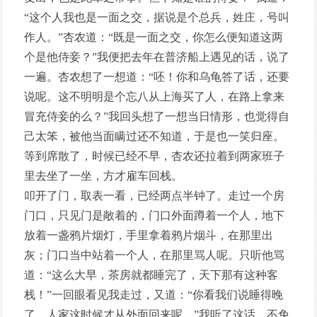
“这个人我也是一面之交，据说是个总兵，姓庄，号叫
作人。”杏农道：“既是一面之交，你怎么便知道这两
个是他侍妾？”我便把去年在普济船上遇见的话，说了
一遍。杏农想了一想道：“呸！你和乌龟答了话，还要
说呢。这不明明是个忘八从上海买了人，在路上拿来
冒充侍妾的么？”我回头想了一想当日情形，也觉得自
己太笨，被他当面瞒过还不知道，于是也一笑归座。
等到席散了，时候已经不早，杏农还拉着到两家班子
里去坐了一坐，方才雇车回栈。
叩开了门，取表一看，已经两点半钟了。走过一个房
门口，只见门是敞着的，门口外面蹲着一个人，地下
放着一盏鸦片烟灯，手里拿着鸦片烟斗，在那里出
灰；门口当中站着一个人，在那里骂人呢。只听他骂
道：“这么大早，茶房就都睡完了，天下那有这种客
栈！”一回眼看见我走过，又道：“你看我们说睡得晚
了，人家这时候才从外面回来呢。”我听了这话，不免