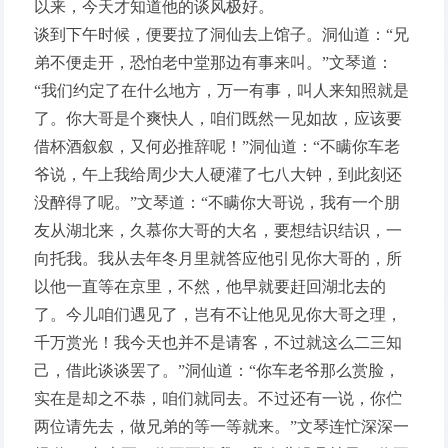
以来，今天才知道他的谈风极好。
谈到下午时候，便要拉了洞仙去上馆子。洞仙道：“兄
弟不便走开，恐怕老中堂那边有事来叫。”文琴道：
“我们约定了在什么地方，万一有事，叫人来知照就是
了。你大哥是个爽快人，咱们既然一见如故，应该要
借杯酒叙叙，又何必推辞呢！”洞仙道：“不瞒你车老
爷说，午上我给周少大人硬灌了七八大钟，到此刻还
没醉得了呢。”文琴道：“不瞒你大哥说，我有一个朋
友从湖北来，久慕你大哥的大名，要想结识结识，一
向托我。我从去年冬月里就答应他引见你大哥的，所
以他一直等在京里，不然，他早就要赶回湖北去的
了。今儿咱们遇见了，岂有不让他见见你大哥之理，
千万赏光！我今天也并不是请客，不过就这么二三知
己，借此谈谈罢了。”洞仙道：“你车老爷那么赏脸，
实在是却之不恭，咱们就同去。不过还有一说，你伫
两位请先去，做兄弟的等一等就来。”文琴连忙深深一