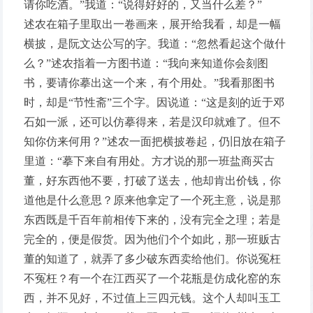
请你吃酒。”我道：“说得好好的，又当什么差？”
述农在箱子里取出一卷画来，展开给我看，却是一幅
横披，是阮文达公写的字。我道：“忽然看起这个做什
么？”述农指着一方图书道：“我向来知道你会刻图
书，要请你摹出这一个来，有个用处。”我看那图书
时，却是“节性斋”三个字。因说道：“这是刻的近于邓
石如一派，还可以仿摹得来，若是汉印就难了。但不
知你仿来何用？”述农一面把横披卷起，仍旧放在箱子
里道：“摹下来自有用处。方才说的那一班盐商买古
董，好东西他不要，打破了送去，他却肯出价钱，你
道他是什么意思？原来他拿定了一个死主意，说是那
东西既是千百年前相传下来的，没有完全之理；若是
完全的，便是假货。因为他们个个如此，那一班贩古
董的知道了，就弄了多少破东西卖给他们。你说冤枉
不冤枉？有一个在江西买了一个花瓶是仿成化窑的东
西，并不见好，不过值上三四元钱。这个人却叫玉工