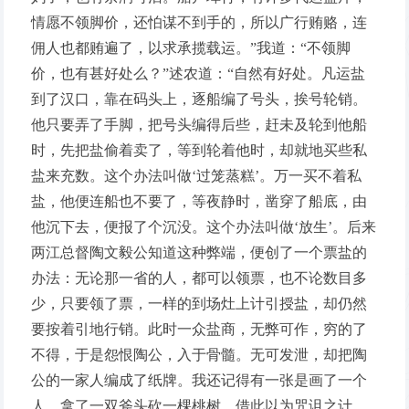
情愿不领脚价，还怕谋不到手的，所以广行贿赂，连
佣人也都贿遍了，以求承揽载运。”我道：“不领脚
价，也有甚好处么？”述农道：“自然有好处。凡运盐
到了汉口，靠在码头上，逐船编了号头，挨号轮销。
他只要弄了手脚，把号头编得后些，赶未及轮到他船
时，先把盐偷着卖了，等到轮着他时，却就地买些私
盐来充数。这个办法叫做‘过笼蒸糕’。万一买不着私
盐，他便连船也不要了，等夜静时，凿穿了船底，由
他沉下去，便报了个沉没。这个办法叫做‘放生’。后来
两江总督陶文毅公知道这种弊端，便创了一个票盐的
办法：无论那一省的人，都可以领票，也不论数目多
少，只要领了票，一样的到场灶上计引授盐，却仍然
要按着引地行销。此时一众盐商，无弊可作，穷的了
不得，于是怨恨陶公，入于骨髓。无可发泄，却把陶
公的一家人编成了纸牌。我还记得有一张是画了一个
人，拿了一双斧头砍一棵桃树，借此以为咒诅之计。