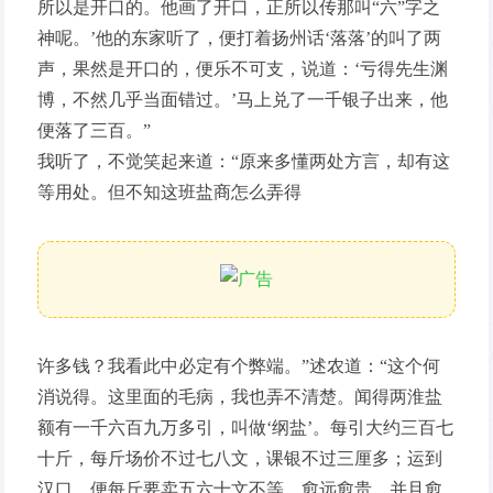
所以是开口的。他画了开口，正所以传那叫“六”字之
神呢。’他的东家听了，便打着扬州话‘落落’的叫了两
声，果然是开口的，便乐不可支，说道：‘亏得先生渊
博，不然几乎当面错过。’马上兑了一千银子出来，他
便落了三百。”
我听了，不觉笑起来道：“原来多懂两处方言，却有这
等用处。但不知这班盐商怎么弄得
许多钱？我看此中必定有个弊端。”述农道：“这个何
消说得。这里面的毛病，我也弄不清楚。闻得两淮盐
额有一千六百九万多引，叫做‘纲盐’。每引大约三百七
十斤，每斤场价不过七八文，课银不过三厘多；运到
汉口，便每斤要卖五六十文不等。愈远愈贵，并且愈