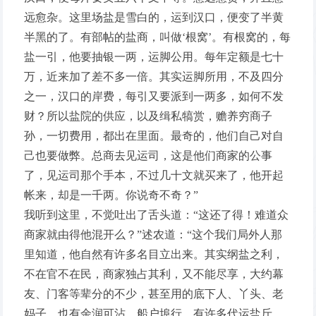
远愈杂。这里场盐是雪白的，运到汉口，便变了半黄
半黑的了。有部帖的盐商，叫做‘根窝’。有根窝的，每
盐一引，他要抽银一两，运脚公用。每年定额是七十
万，近来加了差不多一倍。其实运脚所用，不及四分
之一，汉口的岸费，每引又要派到一两多，如何不发
财？所以盐院的供应，以及缉私犒赏，赡养穷商子
孙，一切费用，都出在里面。最奇的，他们自己对自
己也要做弊。总商去见运司，这是他们商家的公事
了，见运司那个手本，不过几十文就买来了，他开起
帐来，却是一千两。你说奇不奇？”
我听到这里，不觉吐出了舌头道：“这还了得！难道众
商家就由得他混开么？”述农道：“这个我们局外人那
里知道，他自然有许多名目立出来。其实纲盐之利，
不在官不在民，商家独占其利，又不能尽享，大约幕
友、门客等辈分的不少，甚至用的底下人、丫头、老
妈子，也有余润可沾。船户埠行，有许多代运盐斤，