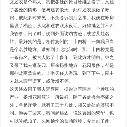
文述农是个熟人。我把各处的帐目给继之看了，又述
了各处的情形，便与述农谈天。此时述农派做了帐
房，彼此多时未见，不免各诉别后之事。我便在帐房
里设了榻位，从此和述农联床夜话。好得继之并不叫
我管事，闲了时，便到外面访访古迹，或游几处名
胜。最好笑的是，相传扬州的二十四桥，一向我只当
是个名胜地方。谁知到了此地问时，那二十四桥竟是
一条街名。被古人欺了十多年，到此方才明白。继之
又带了我去逛花园。原来扬州地方，花园最多，都是
那些盐商盖造的。上半天任人游玩，到了下午，园主
人就来园里请客，或做戏不等。
这天述农同了我去逛容园。据说这容园是一个姓张的
产业，扬州花园算这一所最好。除了各处楼台亭阁之
外，单是厅堂，就有了三十八处，却又处处的装璜不
同。游罢了回来，我问起述农，说这容园的繁华，也
可以算绝顶了。久闻扬州的盐商阔绰，今日到了此