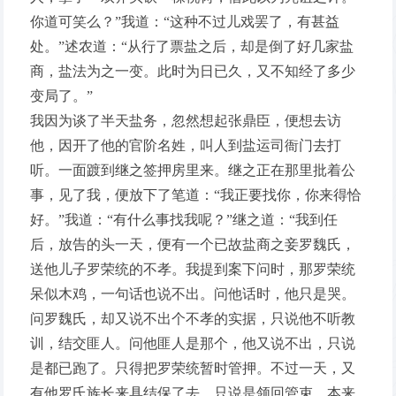
你道可笑么？”我道：“这种不过儿戏罢了，有甚益
处。”述农道：“从行了票盐之后，却是倒了好几家盐
商，盐法为之一变。此时为日已久，又不知经了多少
变局了。”
我因为谈了半天盐务，忽然想起张鼎臣，便想去访
他，因开了他的官阶名姓，叫人到盐运司衙门去打
听。一面踱到继之签押房里来。继之正在那里批着公
事，见了我，便放下了笔道：“我正要找你，你来得恰
好。”我道：“有什么事找我呢？”继之道：“我到任
后，放告的头一天，便有一个已故盐商之妾罗魏氏，
送他儿子罗荣统的不孝。我提到案下问时，那罗荣统
呆似木鸡，一句话也说不出。问他话时，他只是哭。
问罗魏氏，却又说不出个不孝的实据，只说他不听教
训，结交匪人。问他匪人是那个，他又说不出，只说
是都已跑了。只得把罗荣统暂时管押。不过一天，又
有他罗氏族长来具结保了去，只说是领回管束。本来