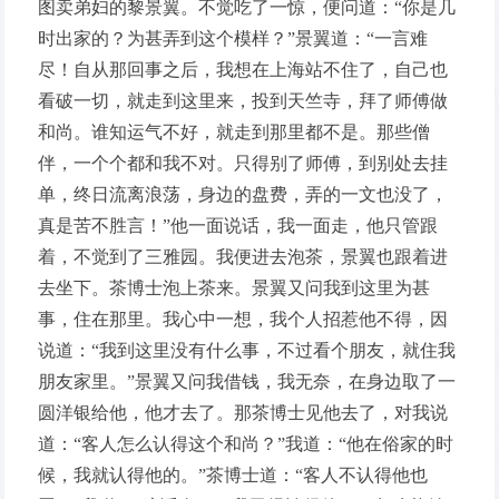
图卖弟妇的黎景翼。不觉吃了一惊，便问道：“你是几
时出家的？为甚弄到这个模样？”景翼道：“一言难
尽！自从那回事之后，我想在上海站不住了，自己也
看破一切，就走到这里来，投到天竺寺，拜了师傅做
和尚。谁知运气不好，就走到那里都不是。那些僧
伴，一个个都和我不对。只得别了师傅，到别处去挂
单，终日流离浪荡，身边的盘费，弄的一文也没了，
真是苦不胜言！”他一面说话，我一面走，他只管跟
着，不觉到了三雅园。我便进去泡茶，景翼也跟着进
去坐下。茶博士泡上茶来。景翼又问我到这里为甚
事，住在那里。我心中一想，我个人招惹他不得，因
说道：“我到这里没有什么事，不过看个朋友，就住我
朋友家里。”景翼又问我借钱，我无奈，在身边取了一
圆洋银给他，他才去了。那茶博士见他去了，对我说
道：“客人怎么认得这个和尚？”我道：“他在俗家的时
候，我就认得他的。”茶博士道：“客人不认得他也