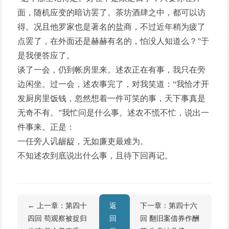
面，随机应变的暗访罢了。茶坊酒肆之中，都可以访
得。况且他罗家也是著名的盐商，不过近年稍为疲了
点罢了，在外面还是赫赫有名的，怕没人知道么？”于
是我便答应了。
谈了一会，仍到帐房里来。述农正在有事，我只在旁
边闲坐。过一会，述农事完了，对我笑道：“我恰才开
发厨房里饭钱，忽然想着一件可笑的事，天下事真是
无奇不有。”我忙问是什么事。述农不慌不忙，说出一
件事来。正是：
一任旁人讥龌龊，无如廉吏最难为。
不知述农到底说出什么事，且待下回再记。
← 上一章：第四十
返
下一章：第四十六
四回 苟观察被捉归
回
回 翻旧案借券作酬