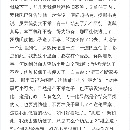
就放下了，前几天我偶然翻检旧案卷，见前任官内，
罗魏氏已经告过他一次忤逆，便问起书吏。据那书吏
说：罗荣统委实不孝，有一年结交了几个匪徒，谋弑
其母。幸而机谋不密，得为防备，那匪徒便逃走了。
罗魏氏便把儿子送了不孝，经族长保了出去。从此每
一个新官到任，罗魏氏便送一次，一连四五任官，都
是如此。我想这个里面，必定有个缘故。你闲着没
事，何妨到外面去查访个明白？”我道：“他母亲送了
不孝，他族长保了去便罢了。自古说：‘清官难断家务
事。’那里管得许多呢，访他做什么？”继之道：“这件
事可小可大。果然是个不孝之子，也应该设法感化
他，这是行政上应有之义。万一他果然是个结交匪类
的人，也要提防他，不要在我手里出了个逆伦重案，
这是我们做官的私话，如何好看轻了。”我道：“既如
此，我便去查访便了。只是怎么个访法呢？”继之道：
“这个那里论得定。好在不是限定日子，只要你在外