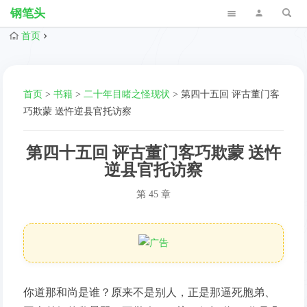
钢笔头
首页
首页
>
书籍
>
二十年目睹之怪现状
>
第四十五回 评古董门客
巧欺蒙 送忤逆县官托访察
第四十五回 评古董门客巧欺蒙 送忤
逆县官托访察
第 45 章
你道那和尚是谁？原来不是别人，正是那逼死胞弟、