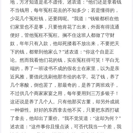
地，方才知道是名不虚传。述农道：“他们还是拿着钱
不当钱用，每年冤枉花去的不知多少；若是懂得的，
少花几个冤枉钱，还要阔呢。”我道：“钱银都积在他
们家里也不是事，只要他肯花了出来，外面有得流通
便好，管他冤枉不冤枉。搁不住这班人都做了守财
奴，年年只有入款，他却死搂着不放出来，不要把天
下的钱，都辇到他家么？”述农道：“你这个自是正
论。然而我看他们花的钱，实在冤枉得可笑！平白无
端的，养了一班读书不成的假名士在家里，以为是亲
近风雅，要借此洗刷他那市侩的名字。花了钱，养了
几个寒酸，倒也罢了，那最奇的，是养了两班戏子，
不过供几个商家家宴之用，每年要用到三万多银子！
这还说是养了几个人。只有他那买古董，却另外成就
一种僻性。好好的东西拿去他不买，只要把东西打破
了拿去，他却出了重价。”我不觉笑道：“这却为何？”
述农道：“这件事你且慢点谈，可否代我当一个差，我