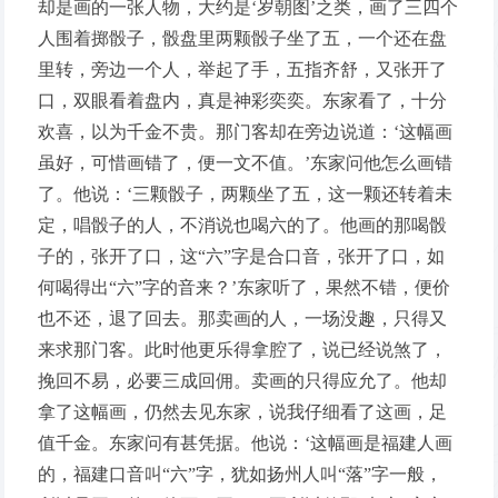
却是画的一张人物，大约是‘岁朝图’之类，画了三四个
人围着掷骰子，骰盘里两颗骰子坐了五，一个还在盘
里转，旁边一个人，举起了手，五指齐舒，又张开了
口，双眼看着盘内，真是神彩奕奕。东家看了，十分
欢喜，以为千金不贵。那门客却在旁边说道：‘这幅画
虽好，可惜画错了，便一文不值。’东家问他怎么画错
了。他说：‘三颗骰子，两颗坐了五，这一颗还转着未
定，唱骰子的人，不消说也喝六的了。他画的那喝骰
子的，张开了口，这“六”字是合口音，张开了口，如
何喝得出“六”字的音来？’东家听了，果然不错，便价
也不还，退了回去。那卖画的人，一场没趣，只得又
来求那门客。此时他更乐得拿腔了，说已经说煞了，
挽回不易，必要三成回佣。卖画的只得应允了。他却
拿了这幅画，仍然去见东家，说我仔细看了这画，足
值千金。东家问有甚凭据。他说：‘这幅画是福建人画
的，福建口音叫“六”字，犹如扬州人叫“落”字一般，