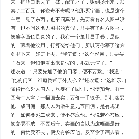
来，把瓶口磨去了一截，配了座子，贩到扬州来，却
卖了二百元。你说奇不奇呢？他那买字画，也是这个
主意，见了东西，也不问真假，先要看有名人图书没
有；也不问这名人图书的真假，只要有了两方图书，
便连字画也是真的了。我有一个董其昌手卷，是假
的，藏着他没用，打算冤给他们，所以请你摹了这方
图书下来，好盖上去。”我笑道：“这个容易，只要买
了石来。但怕他看出来是假的，那就无谓了。”
述农道：“只要先通了他的门客，便不要紧。”我道：
“他的门客，难道倒帮了外人么？”述农道：“这班东西
懂得什么外人内人，只要有了回佣，他便拍合。有一
回有个人拿了一幅画去卖，要价一千银子。那门客要
他二成回佣，那人以为做生意九五回佣，是有规矩
的，如何要起二成来，便不答应他。他说若不答应，
便交易不成，不要后悔。卖画的自以为这幅画是好
的，何忧卖不去，便没有答应他。及至拿了画去看，