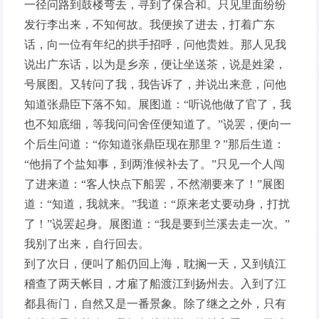
一径问路到鼓楼弯去，寻到了保合和。只见里面纷纷
发行李出来，不知何故。我便挨了进去，打着广东
话，向一位有年纪的拱手招呼，问他贵姓。那人见我
说出广东话，以为是乡亲，便让坐送茶，说是姓梁，
号展图。又转问了我，我告诉了，并说出来意，问他
知道张鼎臣下落不知。展图道：“听说他做了官了，我
也不知底细，等我问问舍侄便知道了。”说罢，便向一
个后生问道：“你知道张鼎臣现在那里？”那后生道：
“他捐了个盐知事，到两淮候补去了。”只见一个人闯
了进来道：“客人快点下船罢，不然潮要来了！”展图
道：“知道，我就来。”我道：“原来老丈要动身，打扰
了！”说罢起身。展图道：“我是要到兰溪去走一次。”
我别了出来，自行回去。
到了次日，便叫了船仍回上海，耽搁一天，又到镇江
稽查了两天帐目，才雇了船渡江到扬州去。入到了江
都县衙门，自然又是一番景象。除了继之之外，只有