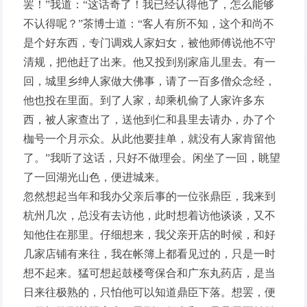
罢！”我道：“这话奇了！我已经认得他了，怎么能够
不认得呢？”茶博士道：“客人有所不知，这个和尚不
是个好东西，专门调戏人家妇女，被他师傅说他不守
清规，把他赶了出来。他又投到别家庙儿里去。有一
回，城里乡绅人家做大佛事，请了一百多僧众念经，
他也投在里面。到了人家，却乘机偷了人家许多东
西，被人家查出了，送他到仁和县里去请办，办了个
枷号一个月示众。从此他要挂单，就没有人家肯留他
了。”我听了这话，只好不做理会。闲坐了一回，眺望
了一回湖光山色，便进城来。
忽然想起当年和我办父亲后事的一位张鼎臣，我来到
杭州几次，总没有去访他，此时想着访他谈谈，又不
知他住在那里。仔细想来，我父亲开店的时候，和好
几家店铺有来往，我在帐簿上都看见过的，只是一时
想不起来。猛可想起鼓楼弯保合和广东丸药店，是当
日来往极熟的，只怕他可以知道鼎臣下落。想罢，便