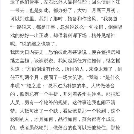
派了他们管事，左右比外人靠得住些；回头便到下江
一带去，也是如此。都办好了，大约二月底三月初，
可以到这里。我到了那时，预备和你接风。”我笑道：
“一路说来，都是正事，忽然说这么一句收梢，倒像唱
戏的好好一出正戏，却借着科诨下场，格外见精神
呢。”说的继之也笑了。
我因为日内要走，恐怕彼此有甚话说，便在签押房和
继之盘桓，谈谈说说。我问起新任方伯如何，继之摇
头道：“方伯倒没有什么，所用的人，未免太难了，到
任不到两个月，便闹了一场大笑话。”我道：“是什么
事呢？”继之道：“总不过为补缺的事。大约做藩台
的，照例总有一个手折，开列着各州县姓名。那捐班
人员，另有一个轮补的规矩。这件事连我也闹不清
楚。大抵每出了一个缺，看应该是那一个轮到，这个
轮到的人，才具如何，品行如何，藩台都有个成见
的。或者虽然轮到，做藩台的也可以把他捺住。那捺