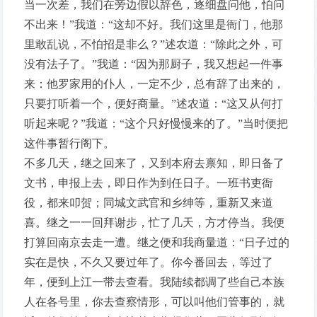
当一次差，我们在旁边假以辞色，逐细盘问他，怕问
不出来！”我道：“这却不好。我们这里是衙门，他那
里敢乱说，不怕招是非么？”述农道：“除此之外，可
没有法子了。”我道：“因为那厨子，我又想起一件事
来：他罗家用的仆人，一定不少，总有辞了出来的，
只要打听着一个，便好商量。”述农道：“这又从何打
听起来呢？”我道：“这个只好慢慢来的了。”当时便把
这件事暂行阁下。
不多几天，继之回来了，又到本府去禀知，即日备了
文书，申报上去，即日作为到任日子。一班书吏衙
役，都来叩贺；同城文武官和乡绅等，重新又来道
喜。继之一一回拜谢步，忙了几天，方才停当。我便
打算回南京去走一遭。继之便和我商量道：“日子过的
实在是快，不久又要过年了。你今番回去，等过了
年，便到上江一带去查看。我陆续都调了些自己本族
人在各号里，你去查察情形，可以叫他们管事的，就