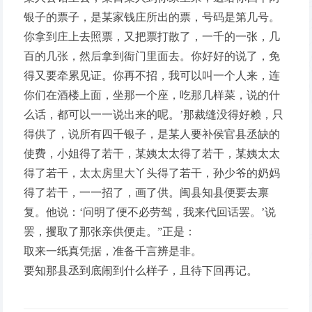
银子的票子，是某家钱庄所出的票，号码是第几号。
你拿到庄上去照票，又把票打散了，一千的一张，几
百的几张，然后拿到衙门里面去。你好好的说了，免
得又要牵累见证。你再不招，我可以叫一个人来，连
你们在酒楼上面，坐那一个座，吃那几样菜，说的什
么话，都可以一一说出来的呢。’那裁缝没得好赖，只
得供了，说所有四千银子，是某人要补侯官县丞缺的
使费，小姐得了若干，某姨太太得了若干，某姨太太
得了若干，太太房里大丫头得了若干，孙少爷的奶妈
得了若干，一一招了，画了供。闽县知县便要去禀
复。他说：‘问明了便不必劳驾，我来代回话罢。’说
罢，攫取了那张亲供便走。”正是：
取来一纸真凭据，准备千言辨是非。
要知那县丞到底闹到什么样子，且待下回再记。