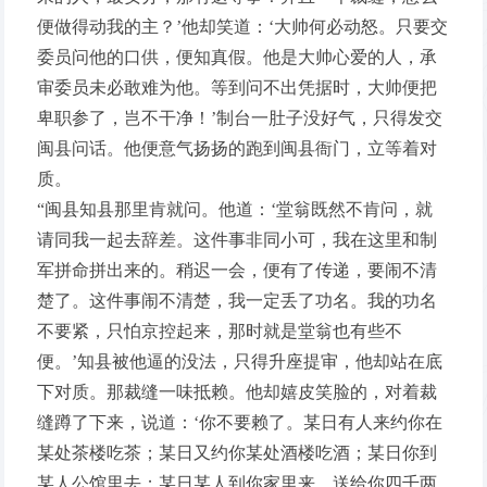
便做得动我的主？’他却笑道：‘大帅何必动怒。只要交
委员问他的口供，便知真假。他是大帅心爱的人，承
审委员未必敢难为他。等到问不出凭据时，大帅便把
卑职参了，岂不干净！’制台一肚子没好气，只得发交
闽县问话。他便意气扬扬的跑到闽县衙门，立等着对
质。
“闽县知县那里肯就问。他道：‘堂翁既然不肯问，就
请同我一起去辞差。这件事非同小可，我在这里和制
军拼命拼出来的。稍迟一会，便有了传递，要闹不清
楚了。这件事闹不清楚，我一定丢了功名。我的功名
不要紧，只怕京控起来，那时就是堂翁也有些不
便。’知县被他逼的没法，只得升座提审，他却站在底
下对质。那裁缝一味抵赖。他却嬉皮笑脸的，对着裁
缝蹲了下来，说道：‘你不要赖了。某日有人来约你在
某处茶楼吃茶；某日又约你某处酒楼吃酒；某日你到
某人公馆里去；某日某人到你家里来，送给你四千两