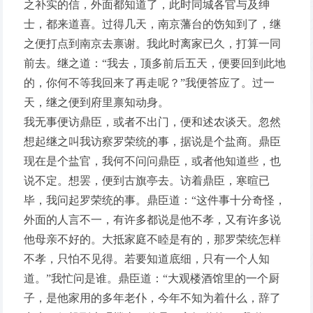
之补实的信，外面都知道了，此时同城各官与及绅
士，都来道喜。过得几天，南京藩台的饬知到了，继
之便打点到南京去禀谢。我此时离家已久，打算一同
前去。继之道：“我去，顶多前后五天，便要回到此地
的，你何不等我回来了再走呢？”我便答应了。过一
天，继之便到府里禀知动身。
我无事便访鼎臣，或者不出门，便和述农谈天。忽然
想起继之叫我访察罗荣统的事，据说是个盐商。鼎臣
现在是个盐官，我何不问问鼎臣，或者他知道些，也
说不定。想罢，便到古旗亭去。访着鼎臣，寒暄已
毕，我问起罗荣统的事。鼎臣道：“这件事十分奇怪，
外面的人言不一，有许多都说是他不孝，又有许多说
他母亲不好的。大抵家庭不睦是有的，那罗荣统怎样
不孝，只怕不见得。若要知道底细，只有一个人知
道。”我忙问是谁。鼎臣道：“大观楼酒馆里的一个厨
子，是他家用的多年老仆，今年不知为着什么，辞了