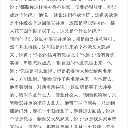
说：‘都照你这样候补得不耐烦，便要还银注销，那里
成这个体统！’他说：‘还银注销不成体统，难道买缺倒
是个体统么？这回侯官县丞，应该是卑职轮补的，某
人花了四千银子买了去，这又是个什么体统？’
“制军一想，这回补侯官县丞的，却是自己授意藩司，
然而并未得钱，这句话是那里来的？不觉又大怒起
来，说道：‘你说的话可有凭据么？’他道：‘没有真凭
实据，卑职怎敢放恣！’制台就叫他拿凭据出来。他
道：‘凭据是可以拿得，但是必要请大帅发给两名亲
兵，方能拿到。’制台便传了两名亲兵来，叫他带去。
他当着制台，对两名亲兵说：‘这回我是奉了大帅委
的，我叫你拿什么人，便拿什么人。’制台也吩咐，只
管听彭县丞的指挥去拿人。他带了两个亲兵，只走到
麒麟门外，便把一个裁缝拿了，翻身进去回话，说这
个便是凭据。制台又大怒起来，说：‘这是我从家乡带
来的人，最安分，那有这等事！并且一个裁缝，怎么