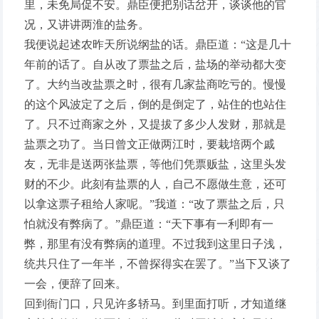
里，未免局促不安。鼎臣便把别话岔开，谈谈他的官
况，又讲讲两淮的盐务。
我便说起述农昨天所说纲盐的话。鼎臣道：“这是几十
年前的话了。自从改了票盐之后，盐场的举动都大变
了。大约当改盐票之时，很有几家盐商吃亏的。慢慢
的这个风波定了之后，倒的是倒定了，站住的也站住
了。只不过商家之外，又提拔了多少人发财，那就是
盐票之功了。当日曾文正做两江时，要栽培两个戚
友，无非是送两张盐票，等他们凭票贩盐，这里头发
财的不少。此刻有盐票的人，自己不愿做生意，还可
以拿这票子租给人家呢。”我道：“改了票盐之后，只
怕就没有弊病了。”鼎臣道：“天下事有一利即有一
弊，那里有没有弊病的道理。不过我到这里日子浅，
统共只住了一年半，不曾探得实在罢了。”当下又谈了
一会，便辞了回来。
回到衙门口，只见许多轿马。到里面打听，才知道继