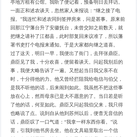
亭地方租有公馆。我听了便记着，预备明日去拜访。
一面正和述农谈天，忽然家人来报说：“继之接了电
报。”我连忙和述农同到签押房来，问是甚事。原来前
回那江宁藩台升了安徽抚台，未曾交卸之前数天，就
把继之请补了江都县，此时部复回来议准了，所以藩
署书吏打个电报来通知。于是大家都向继之道喜。
过了这天，明日一早，我便出了衙门，去拜张鼎臣。
鼎臣见了我，十分欢喜，便留着谈天。问起我别后的
事，我便大略告诉了一遍。又想起当日我父亲不在
时，十分得他的力。他又曾经拦阻我给电信与伯父，
是我不听他的话，后来闹到如此。我虽然不把这些事
放在心上，然而母亲已是大不愿意的了。当日若是听
了他的话，何至如此。鼎臣又问起我伯父来，我只得
也略说了点。说到自从他到苏州以后，便杳无音信的
话，鼎臣叹了一口气道：“我拿一样东西你看。”说
罢，引我到他书房去坐。他在文具箱里取出一个信