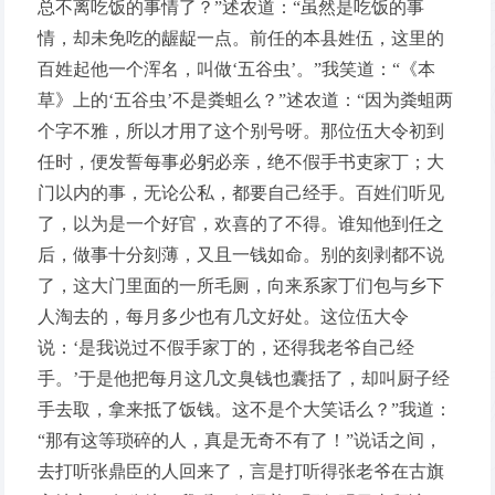
总不离吃饭的事情了？”述农道：“虽然是吃饭的事
情，却未免吃的龌龊一点。前任的本县姓伍，这里的
百姓起他一个浑名，叫做‘五谷虫’。”我笑道：“《本
草》上的‘五谷虫’不是粪蛆么？”述农道：“因为粪蛆两
个字不雅，所以才用了这个别号呀。那位伍大令初到
任时，便发誓每事必躬必亲，绝不假手书吏家丁；大
门以内的事，无论公私，都要自己经手。百姓们听见
了，以为是一个好官，欢喜的了不得。谁知他到任之
后，做事十分刻薄，又且一钱如命。别的刻剥都不说
了，这大门里面的一所毛厕，向来系家丁们包与乡下
人淘去的，每月多少也有几文好处。这位伍大令
说：‘是我说过不假手家丁的，还得我老爷自己经
手。’于是他把每月这几文臭钱也囊括了，却叫厨子经
手去取，拿来抵了饭钱。这不是个大笑话么？”我道：
“那有这等琐碎的人，真是无奇不有了！”说话之间，
去打听张鼎臣的人回来了，言是打听得张老爷在古旗