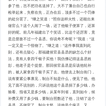
参了他，岂不把功名送掉了。大不了藩台自己也自行
检举起来，失察在先，正办在后，顶多不过一个罚俸
的处分罢了。”继之笑道：“照你这样火性，还能出来
做官么？这个人闹了一场，还了他银子便算了，还算
好的呢。前几年福建出了个笑话，比这个还厉害，竟
是总督敌不过一个县丞。你说奇不奇呢？”我道：“这
一定又是一个怪物了。”继之道：“这件事我直到此
刻，还有点疑心，那福建侯官县县丞的缺怎么个好
法，竟有人拿四千银子买他！我仿佛记得这县丞姓
彭，他老子是个提督。那回侯官县丞是应该他轮补
的，被人家拿四千银子买了去。他便去上制台衙门，
说有要紧公事禀见，制台不知是什么，便见了他。他
见了面不说别的，只诉说他这个县丞捐了多少钱，办
验看、指省又是多少钱，从某年到省，直到如今，候
补费又用了多少钱，要制台照数还了他，注销了这个
县丞，不做官了。制台大怒，说他是个疯子。又