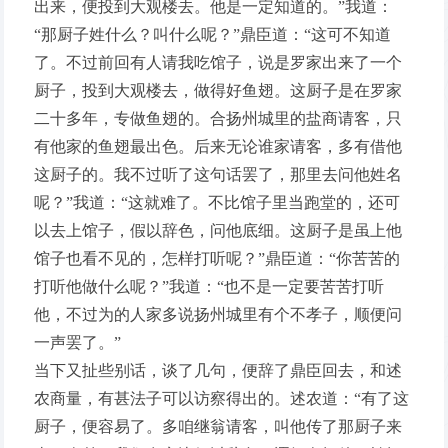
出来，便投到大观楼去。他是一定知道的。”我道：
“那厨子姓什么？叫什么呢？”鼎臣道：“这可不知道
了。不过前回有人请我吃馆子，说是罗家出来了一个
厨子，投到大观楼去，做得好鱼翅。这厨子是在罗家
二十多年，专做鱼翅的。合扬州城里的盐商请客，只
有他家的鱼翅最出色。后来无论谁家请客，多有借他
这厨子的。我不过听了这句话罢了，那里去问他姓名
呢？”我道：“这就难了。不比馆子里当跑堂的，还可
以去上馆子，假以辞色，问他底细。这厨子是虽上他
馆子也看不见的，怎样打听呢？”鼎臣道：“你苦苦的
打听他做什么呢？”我道：“也不是一定要苦苦打听
他，不过为的人家多说扬州城里有个不孝子，顺便问
一声罢了。”
当下又扯些别话，谈了几句，便辞了鼎臣回去，和述
农商量，有甚法子可以访察得出的。述农道：“有了这
厨子，便容易了。多咱继翁请客，叫他传了那厨子来