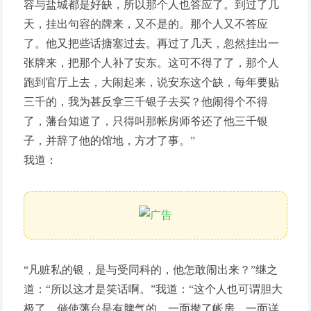
容与盐城都是好缺，所以那个人也答应了。到过了几
天，挂出句容的牌来，又不是的。那个人又不答应
了。他又把些话搪塞过去。再过了几天，忽然挂出一
张牌来，把那个人补了安东。这可不得了了，那个人
跑到官厅上去，大闹起来，说安东这个缺，每年要贴
三千的，我为甚反拿三千银子去买？他闹得个不得
了，藩台知道了，只得叫那帐房师爷还了他三千银
子，并辞了他的馆地，方才了事。”
我道：
“凡赃私的银，是与受同科的，他怎敢闹出来？”继之
道：“所以这才是笑话啊。”我道：“这个人也可谓胆大
极了。倘使藩台是有脾气的，一面撵了帐房，一面详