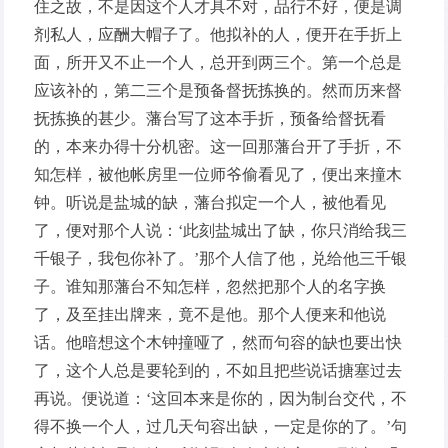
住之故，不是因这个人才具不对，品行不好，便是调
剂私人，应酬大帽子了。他拟补的人，便开在手折上
面，所开又不止一个人，总开到两三个。第一个总是
应该补的，第二三个是预备督抚拣换的。然而历来督
抚拣换的甚少。藩台写了这本手折，预备给督抚看
的，本来办得十分机密。这一回那藩台开了手折，不
知怎样，被他帐房里一位师爷偷看见了，便出来撞木
钟。听说是盐城的缺，藩台拟定一个人，被他看见
了，便对那个人说：‘此刻盐城出了缺，你只消给我三
千银子，我包你补了。’那个人信了他，兑给他三千银
子。谁知那藩台不知怎样，忽然把那个人的名字换
了，及至挂出牌来，竟不是他。那个人便来和他说
话。他暗想这个木钟撞哑了，然而句容的缺也要出快
了，这个人总是要轮到的，不如且把些说话搪塞过去
再说。便说道：‘这回本来是你的，因为制台交代，不
得不换一个人，过几天句容出缺，一定是你的了。’句