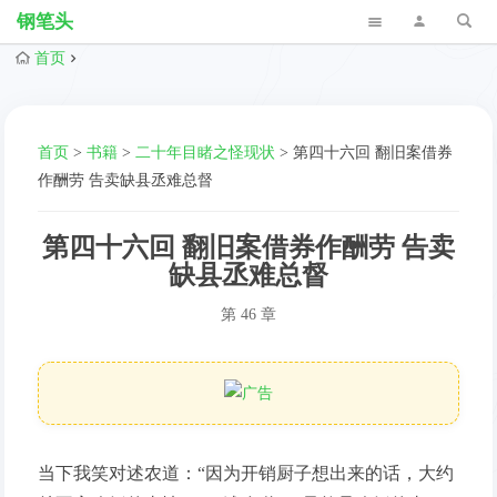
钢笔头
首页
首页
>
书籍
>
二十年目睹之怪现状
>
第四十六回 翻旧案借券
作酬劳 告卖缺县丞难总督
第四十六回 翻旧案借券作酬劳 告卖
缺县丞难总督
第 46 章
当下我笑对述农道：“因为开销厨子想出来的话，大约