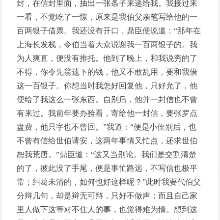
封，在信封里面，抽出一张条子来递给我。我接过来
一看，不觉吃了一惊，原来是我伯父亲笔写给他的一
百两银子借票。我还没有开口，鼎臣便说道：“那年在
上海长发栈，令伯当着大众说谢我一百两银子的。我
为人爽直，便没有推托。他到了晚上，和我说穷的了
不得，你令先翁遗下的钱，他又不敢乱用，要和我借
这一百银子。你想当时我怎好回复他，只好允了，他
便给了我这么一张东西。自别后，他并一封信也不曾
有来过。我前年要办验看，寄给他一封信，要张罗点
盘费，他只字也不曾回。”我道：“便是小侄别后，也
不曾有信给世伯请安，这两年事情又忙点，还求世伯
恕我荒唐。”鼎臣道：“这又当别论。我们是交割清楚
的了，彼此没了手尾，便是事忙路远，不写信也极平
常；纠葛未清的，如何也好这样呢？”此时我要代伯父
分辩几句，却是辩无可辩，只好不做声；而且自己家
里人做下这等对不住人的事，也觉得难为情。想到这