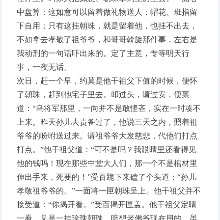
中盘算：这如意可以留着做礼物送人；帽花、班指留
下自用；只有这挂朝珠，就是留着他，也挂不出去，
不如拿去孝敬了祖爷爷，和哥哥斡旋那件事，左右是
我动刑的一句话吓出来的。定了主意，专等明天行
事，一夜无话。
次日，赶一个早，约莫是他干祖父下值的时候，便怀
了朝珠，赶到他宅子里去。叩过头，请过安，便禀
道：“乌将军那里，一向并不是敢悭吝，实在一时凑不
上来。昨天孙儿去责备过了，他说三天之内，照着祖
爷爷的吩咐送过来。请祖爷爷大发慈悲，代他们打点
打点。”他干祖父道：“可不是吗？我眼睛里还看得见
他的钱吗！现在那些中堂大人们，那一个不是棺材里
伸出手来，死要的！”受百跪下来磕了个头道：“孙儿
孝敬祖爷爷的。”一面将一匣朝珠呈上。他干祖父并不
接受道：“你揭开看。”受百揭开匣盖。他干祖父定睛
一看，见是一挂珍珠朝珠，暗想老佛爷现在用的，虽