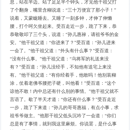
息，站在半边。站了足足半个钟头，才见他干祖父打
了个翻身，嘴里含糊说道：“三十万便宜了那小子！”
说着，又蒙眬睡去。又睡了一刻多钟，才伸了伸懒
腰，打个呵欠坐起来。受百走近一步，跪了下来，恭
恭敬敬叩了三个头，说道：“孙儿惠禄，请祖爷爷的金
安。”他干祖父道：“你进来了？”受百道：“孙儿进来
一会了。”他干祖父道：“外头有什么事？”受百道：
“没有什么事。”他干祖父道：“乌将军的礼送来没
有？”受百道：“孙儿没经手，不知他有送宅上来没
有。”他干祖父道：“有你经着手，他敢吗！他别装糊
涂，仗着老佛爷腰把子硬，叫他看！”受百道：“这个
谅他不敢！内中总还有什么别的事情。”他干祖父就不
言语了。歇了半天才道：“你还有什么事？”受百走近
一步，跪了下来道：“孙儿的哥哥惠福，有点小事，求
祖爷爷做主。”他那干祖父低头沉吟了一会道：“你们
总是有了事情，就到我这里麻烦。你说罢，是什么事