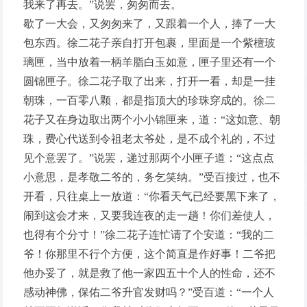
我来了再去。”说罢，匆匆而去。
歇了一大会，又匆匆来了，又跟着一个人，捧了一大
包东西。徐二花子亲自打开包裹，里面是一个紫檀玻
璃匣，当中放着一柄羊脂白玉如意，匣子里还有一个
圆锦匣子。徐二花子取了出来，打开一看，却是一挂
朝珠，一百零八颗，都是指顶大的珍珠穿成的。徐二
花子又在身边取出两个小小锦匣来，道：“这如意、朝
珠，费心代送到令祖老太爷处，是不成个礼的，不过
见个意罢了。”说罢，递过那两个小匣子道：“这点点
小意思，是孝敬二爷的，务乞笑纳。”受百接过，也不
开看，只往桌上一放道：“你看天气已经要黑下来了，
闹到这会才来，又要我连夜的走一趟！你们差使人，
也得有个分寸！”徐二花子连忙请了个安道：“我的二
爷！你那里不行个方便，这个简直是作好事！二爷把
他办妥了，就是救了他一家四五十个人的性命，还不
感动神佛，保佑二爷升官发财吗？”受百道：“一个人