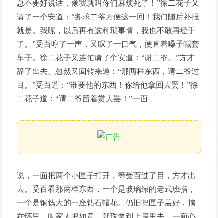
总不要好说话，像我就叫你们麻烦死了！”徐二花子又
请了一个安道：“务求二爷方便这一回！我们随后补报
就是。我呢，以后再有这种琐事情，我也不敢再经手
了。”受百哼了一声，又叹了一口气，便直着嗓子喊套
车子。徐二花子又连忙请了个安道：“谢二爷。”方才
辞了出去。忽然又回转来道：“那两样东西，请二爷过
目。”受百道：“谁要他的东西！你给他拿回去罢！”徐
二花子道：“请二爷留着赏人罢！”一面
说，一面把两个小匣子打开，等受百过了目，方才出
去。受百看那两样东西，一个是玻璃绿的老式班指，
一个是铜钱大的一座钻石帽花。仍旧把匣子盖好，揣
在怀里。叫家人把如意、朝珠拿到上房里去。一面心