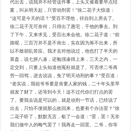
代出去，说我并不经管这件事，上头又催着要早点结
案，叫从明天起，只管动刑罢！”徐二花子大惊道：
“这可是今天的话？”受百不理他，径自到上房去了。
徐二花子无可奈何，只得出了惠宅，干他的事去。到
了下午，又来求见，受百出来会他。徐二花子道：“前
路呢，三百万并不是不肯出，实在因为筹不出来，所
以不敢胡乱答应。我才去对他说过，他也打了半天的
算盘，说七拼八凑，还勉强凑得上来，三天之内，一
定交到，只要上头知道他冤枉就是了。可否求二爷再
劳一回驾，进去说说，免了明天动刑的事？”受百道：
“老实说，我祖爷爷要是肯要人家的钱，二十年头里早
就发了财了，还等到今天！这不过代你们打点的罢
了。要我去说是可以的，就是动刑一节话，已经说了
出去，只怕不便就那么收回来，也要有个办法罢？”徐
二花子听了，默默无言，歇了一会道：“罢，罢！无非
我们做中人的晦气罢了！我再走一回罢。二爷，你等