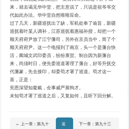
来，就去谒见华中堂，把主意说了，只说是祖爷爷交
代如此办法。华中堂自然唯唯应命。
过了几天，新疆巡抚出了缺，军机处奉了谕旨，新疆
巡抚着叶某人调补，江苏巡抚着惠福补授，却把一个
顺天府府尹放了江宁藩司，另外在京员当中，简了个
顺天府府尹。这一个电报到了南京，头一个是藩台快
活，阖城文武印委员，纷纷禀贺。制台因为新藩台
来，尚须时日，便先委巡道署理了藩台，好等升抚交
代藩篆，先去接印，却委苟才署了巡道。苟才这一
喜，正是：
宪恩深望知鳌戴，佥事威严展狗才。
未知苟才署了巡道之后，又复如何，且听下回分解。
← 上一章：第九十
返
下一章：第九十三