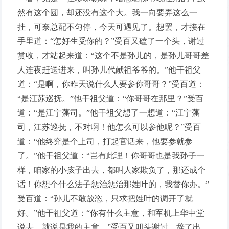
然有这个圆，却还没有这个大。我一向要弄这么一
挂，可奈总配不匀停，今天可遇见了。想罢，才接在
手里道：“怎好生受你的？”受百又磕了一个头，谢过
赏收，才站起来道：“这个不是孙儿的，是孙儿哥哥差
人连夜赶送进来，叫孙儿代献祖爷爷的。”他干祖父
道：“是啊，你昨天说什么人要参你哥哥？”受百道：
“是江苏巡抚。”他干祖父道：“你哥哥在那里？”受百
道：“是江宁藩司。”他干祖父想了一想道：“江宁藩
司，江苏巡抚，不对啊！他怎么可以参他呢？”受百
道：“他终究是个上司，打起官话来，他要参就参
了。”他干祖父道：“岂有此理！你哥哥也是我孙子一
样，咱家的小孩子出去，都叫人家欺负了，那还成个
话！你想个什么法子惩治惩治那姓叶的，我替你办。”
受百道：“孙儿不敢放恣，只求把姓叶的调开了就
好。”他干祖父道：“你有什么主意，和军机上华中堂
说去，就说是我的主意。”受百又叩头谢过，辞了出