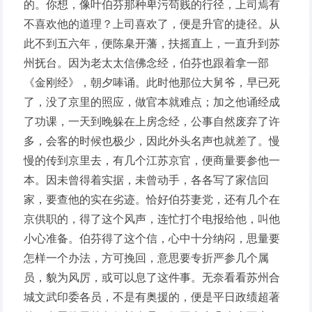
的。你想，像叶伯芬那种卑污苟贱的行径，上司焉有
不喜欢他的道理？上司喜欢了，便是升官的捷径。从
此不到五六年，便陈臬开藩，扶摇直上，一直升到苏
州抚台。因为老太太信佛念经，伯芬也跟着拿一部
《金刚经》，朝夕唪诵。此时他那位大舅爷，早已死
了，没了京里的照应，做官本就难点；加之他诵经成
了功课，一天到晚躲在上房念经，公事自然废弃了许
多，会客的时候也极少，因此外头名声也就差了。慢
慢的传到京里去，有几个江苏京官，便商量要参他一
本。因未曾得着实据，未曾动手，各各写了家信回
家，要查他的实在劣迹。恰好伯芬妻党，还有几个在
京供职的，得了这个风声，连忙打个电报给他，叫他
小心准备。伯芬得了这个信，心中十分纳闷，思量要
怎样一个办法，方可挽回，意思要专折严参几个属
员，貌为风厉，或可以息了这件事。无奈看看苏州合
城文武印委各员，不是有奥援的，便是平日政绩超著