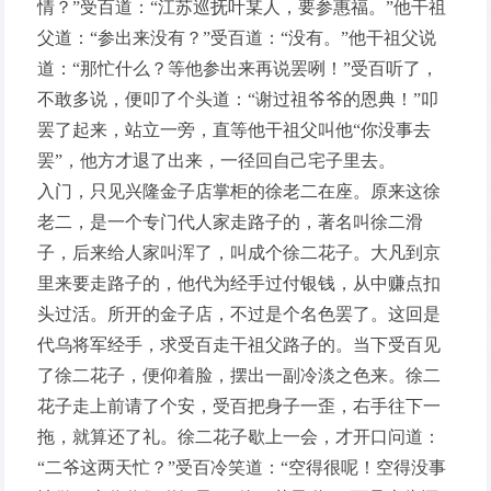
情？”受百道：“江苏巡抚叶某人，要参惠福。”他干祖
父道：“参出来没有？”受百道：“没有。”他干祖父说
道：“那忙什么？等他参出来再说罢咧！”受百听了，
不敢多说，便叩了个头道：“谢过祖爷爷的恩典！”叩
罢了起来，站立一旁，直等他干祖父叫他“你没事去
罢”，他方才退了出来，一径回自己宅子里去。
入门，只见兴隆金子店掌柜的徐老二在座。原来这徐
老二，是一个专门代人家走路子的，著名叫徐二滑
子，后来给人家叫浑了，叫成个徐二花子。大凡到京
里来要走路子的，他代为经手过付银钱，从中赚点扣
头过活。所开的金子店，不过是个名色罢了。这回是
代乌将军经手，求受百走干祖父路子的。当下受百见
了徐二花子，便仰着脸，摆出一副冷淡之色来。徐二
花子走上前请了个安，受百把身子一歪，右手往下一
拖，就算还了礼。徐二花子歇上一会，才开口问道：
“二爷这两天忙？”受百冷笑道：“空得很呢！空得没事