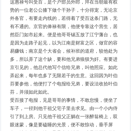
这惠禄号叫受百，是个户部员外郎，拜在当朝最有权
势的一位老公公膝下做个干孙子，十分得宠，无论京
外各官，有要走内线的，若得着了受百这条门路，无
有不通的。京官的俸禄有限，他便专靠这个营生，居
然臣门如市起来。便是他哥哥锡五放了江宁藩台，也
是因为走路子起见，以为江南是财富之区，做官的容
易赚钱；南京是个大省会，候补班的道府，较他处为
多，所以弄了这个缺，要和他兄弟狼狈为奸。有要进
京引见的，他总代他写个信给兄弟，叫他照应。如此
弄起来，每年也多了无限若干的生意。这回因为叶伯
芬要参他，他便打了个电报给兄弟，要设法收拾叶伯
芬，并须如此如此。
受百接了电报，见是哥哥的事情，不敢怠慢，便坐了
车子，一径到他干祖父宅子里去求见。由一个小内侍
引了到上房。只见他干祖父正躺在一张醉翁椅上，双
眼迷蒙，像是要磕睡的光景，便不敢惊动，垂手屏