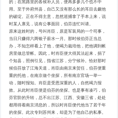
的；在黑路里的各候补人员，便再多参几个也不中
用。至于外府州县，自己又没有那么长的耳目去觑他
的破绽。正在不得主意，忽然巡捕拿了手本上来，说
时某人禀见，说有公事面回，伯芬连忙叫请。
原来这姓时的，号叫肖臣，原是军装局的一个司事，
当日只赚得六两银子薪水一月。那时候伯芬正当总
办，不知怎样看上了他，便竭力栽培他，把他调到帐
房里做总管帐。因此，时肖臣便大得其法起来，捐了
个知县，照例引见，指省江苏，分宁候补。恰好那时
候伯芬放了江海关道，肖臣由南京来贺任，伯芬便重
重的托他，在南京做个坐探，所有南京官场一举一
动，随时报知。肖臣是受恩深重的人，自然竭力报
效。从此时肖臣便是伯芬的坐探。也是事有凑巧，伯
芬官阶的升转，总不出江苏、江西、安徽三省，处处
都用得着南京消息的，所以时肖臣便代他当了若干年
的坐探。此次专到苏州来，却是为了他自己的私事。