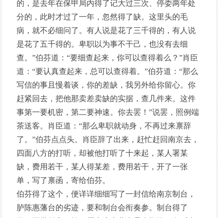
的，是去年在保甲局内得了记大过三次、停委两年处
分的，此时才过了一年，忽然得了缺。这里头的毛
病，就不必细问了。有人说是花了三千得的，有人说
是花了五千得的。卑职以为事不干己，也没有去细
查。”伯芬道：“要细查起来，你可以查得着么？”肖臣
道：“要认真查起来，总可以查得着。”伯芬道：“那么
写信的事且慢着谈，你的差缺，我另外给你留心。你
赶紧回去，把他那卖差卖缺的实据，查几件来。这件
事第一要机密，第二要神速。你去罢！”说罢，照例端
茶送客。肖臣道：“那么卑职就动身，不再过来禀辞
了。”伯芬点点头。肖臣辞了出来，赶忙赶回南京去，
四面八方的打听，却被他打听了十来起，某人署某
缺，费用若干，某人得某差，费用若干，开了一张
单，写了禀函，寄给伯芬。
伯芬得了这个，便详详细细写了一封信给南京制台，
胪陈惠藩台的劣迹，要和制台会衔奏参。制台得了