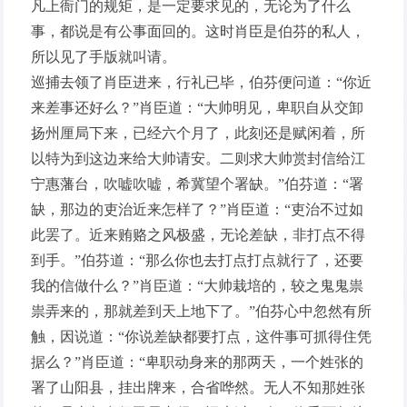
凡上衙门的规矩，是一定要求见的，无论为了什么
事，都说是有公事面回的。这时肖臣是伯芬的私人，
所以见了手版就叫请。
巡捕去领了肖臣进来，行礼已毕，伯芬便问道：“你近
来差事还好么？”肖臣道：“大帅明见，卑职自从交卸
扬州厘局下来，已经六个月了，此刻还是赋闲着，所
以特为到这边来给大帅请安。二则求大帅赏封信给江
宁惠藩台，吹嘘吹嘘，希冀望个署缺。”伯芬道：“署
缺，那边的吏治近来怎样了？”肖臣道：“吏治不过如
此罢了。近来贿赂之风极盛，无论差缺，非打点不得
到手。”伯芬道：“那么你也去打点打点就行了，还要
我的信做什么？”肖臣道：“大帅栽培的，较之鬼鬼祟
祟弄来的，那就差到天上地下了。”伯芬心中忽然有所
触，因说道：“你说差缺都要打点，这件事可抓得住凭
据么？”肖臣道：“卑职动身来的那两天，一个姓张的
署了山阳县，挂出牌来，合省哗然。无人不知那姓张