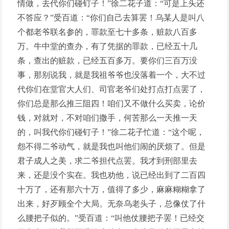
情做，去代你们碰钉子！”徐二花子道：“可是上头还
不答应？”受百道：“你们自己去算罢！乌某人是叫八
个都老爷联名参的，罪款至七十多条，赃款八百多
万。牛中堂的查办，有了凭据的罪款，已经五十几
条，查出的赃款，已经五百多万。要你们三百万没
事，那别说我，就是我祖爷爷也没落着一个，大不过
代你们在堂官大人们、司官老爷们处打点打点罢了，
你们总是那么推三阻四！咱们又不做什么买卖，论价
钱，对就对，不对咱们撒手，何苦那么一天推一天
的，叫我代你们碰钉子！”徐二花子忙道：“这个呢，
怨不得二爷动气，就是我也叫他们闹的厌烦了。但是
君子成人之美，求二爷担代点罢。我才到刑部里去
来，还是没个实在。我也劝他，说已经出到了二百四
十万了，还有那六十万，值得了多少，麻麻糊糊拿了
出来，好歹顾全个大局。无奈乌老头子，总像仗了什
么腰把子似的。”受百道：“叫他仗腰把子罢！已经交