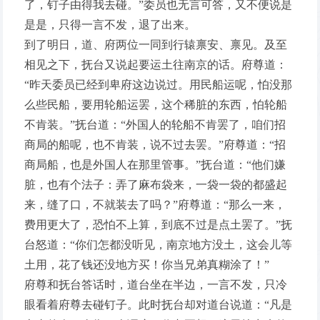
了，钉子由得我去碰。”委员也无言可答，又不便说是
是是，只得一言不发，退了出来。
到了明日，道、府两位一同到行辕禀安、禀见。及至
相见之下，抚台又说起要运土往南京的话。府尊道：
“昨天委员已经到卑府这边说过。用民船运呢，怕没那
么些民船，要用轮船运罢，这个稀脏的东西，怕轮船
不肯装。”抚台道：“外国人的轮船不肯罢了，咱们招
商局的船呢，也不肯装，说不过去罢。”府尊道：“招
商局船，也是外国人在那里管事。”抚台道：“他们嫌
脏，也有个法子：弄了麻布袋来，一袋一袋的都盛起
来，缝了口，不就装去了吗？”府尊道：“那么一来，
费用更大了，恐怕不上算，到底不过是点土罢了。”抚
台怒道：“你们怎都没听见，南京地方没土，这会儿等
土用，花了钱还没地方买！你当兄弟真糊涂了！”
府尊和抚台答话时，道台坐在半边，一言不发，只冷
眼看着府尊去碰钉子。此时抚台却对道台说道：“凡是