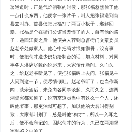
署巡道时，正是气焰初张的时候，那张福忽然偷了他
一点什么东西，他便拿一张片子，叫人把张福送到首
县去叫办。首县便把张福打了两百小板子，递解回
籍。张福是个在衙门公馆当差惯了的人，自有他的路
子，递回江夏之后，他便央人荐到总督衙门文案委员
赵老爷处做家人。他心中把苟才恨如彻骨，没有事
时，便把苟才送少奶奶给制台的话，加点材料，对同
事各人淋漓尽致的说起来，大家传作新闻。久而久
之，给赵老爷听见了，便把张福叫上去问。张福见主
人问到这一节，便尽情倾吐。赵老爷听了，也当作新
闻，茶余酒后，未免向各同事谈起。久而久之，连两
湖督宪都知道了，说南京道员当中有这么一个人，还
叫他署事，那吏治就可想了。加以他的大名叫得别
致，大家都叫别了，总是叫他“狗才”，所以一入耳之
后，便不会忘记的。因此苟才的行为，久已在两湖督
宪洞鉴之中的了。