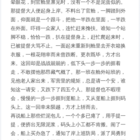
晕眼花，到官舱里禀见时，没有一个不是泥蛋似的。
那提督大人便起身上岸。不料出了官舱，一脚踏到外
面，仰面就是一个跟斗，把他一半跌在里面，一半跌
在外面。吓得一众家人，连忙赶来搀扶。谁知一个站
脚不稳，恰恰一跌，扒在提督身上，赶忙爬起来时，
已被提督大骂不止。一面起来重新到舱里去开衣箱换
衣服，一根花翎幸而未曾跌断。更衣既毕，方才出
来。这回却是战战兢兢的，低下头一步一步的捱着
走，不敢摆他那昂藏气概了。那一班在舱外站班的，
见他老人家出来，军营里的规矩，总是请一个安，谁
知这一请安，又跌下了四五个人。那提督也不暇理
会，慢慢的一步一步捱到趸船上，又从趸船上捱到码
头上。这一回幸未陨越，方才上轿而去。
再说船上那些烂泥包儿，一个个多已瘪了，用手提一
提，便挤出无限泥浆，码头上小工都不肯搬。闹了一
会，船上买办急了，通知了岸上巡防局，派了局勇到