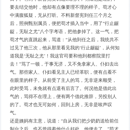
要去结交他时，他却有点像要理不理的样子。苟才心
中满腹狐疑，无从打听。不料新督宪到任三个月之
后，照例甄别属员，便把苟才插入当中，用了“行止龌
龊，无耻之尤”八个字考语，把他参掉了。这一气，把
苟才气的直跳起来，骂道：“从他到任之后，我统共不
过见了他三次，他从那里看见我的‘行止龌龊’，从何知
道我是‘无耻之尤’！我这官司要和他到都察院里打
去！”骂了一顿，于事无济，又不免拿家人、仆妇去出
气。那些家人、仆妇看见主人已经革职，便有点看不
在眼里的样子。从前受了主人的骂，无非逆来顺受，
此时受骂，未免就有点退有后言了。何况他是借此出
气的，骂得不在理上，便有两个借此推辞，另投别人
的了。苟才也无可如何，回到上房，无非是唉声叹
气。
还是姨妈有主意，说道：“自从我们把少奶奶送给前任
制台之后，也不曾得着他什么好处，他便走了。”苟才