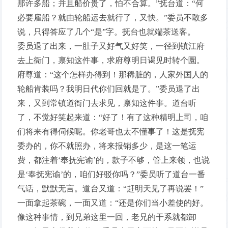
那许多船；并且船价贵了，怕不合算。”抚台道：“何
必要雇船？就由轮船运去就行了，又快。”委员不敢多
说，只得答应了几个“是”字。抚台也就端茶送客。
委员退了出来，一肚子又好气又好笑，一径到镇江府
去上衙门，禀知这件事，求府尊明日谒见时转个圜。
府尊道：“这个怎样办得到！那稀脏的，人家外国人的
轮船肯装吗？我明日代你们回就是了。”委员退了出
来，又到常镇道衙门去求见，禀知这件事。道台听
了，不觉好笑起来道：“好了！有了这种精明上司，咱
们将来有得伺候呢。你老哥也太不懂事了！这是抚宪
委办的，你不就照办，将来报销多少，是这一笔运
费，都注着‘奉抚宪谕’的，款子不够，管上来领，也说
是‘奉抚宪谕’的，咱们好驳你吗？”委员听了道台一番
气话，默默无言。道台又道：“赶明天见了再说罢！”
一面拿起茶碗，一面又道：“还是你们当小差使的好。
像这种事情，到兄弟这里一回，老兄的干系就都卸