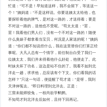
忙道：“可不是！早知道这样，我不会留下，等送这一
个！”姨妈道：“不是这样说。你要送姨太太给他，也
要探听着他的脾气，是对这一路的，才送得着；要是
不对这一路的，送他也不受呢。”苟太太道：“罢，
罢！我看他们男人们，没有一个不对这一路的！随便
什么臭婊子都拿着当宝贝，何况是人家送的呢！”姨妈
道：“你们都不知说些什么，我在这里替你们打算正经
事呢。大凡人总有一个情字，前任制台白受了我们一
位姨太太，我们并未得着他什么好处，他便走了。此
时妹夫坏了功名，这边是站不住的了。我看不如到北
洋走一趟，求求他，总应该有个下文。你们看我的话
怎样？”只这一句话，便提醒了苟才道：“是呀，我到
天津伸冤去。”即日料理到北洋去。正是：
三窟未能师狡兔，一枝尚欲学鹪鹩。
不知苟才到北洋去后如何，且待下回再记。