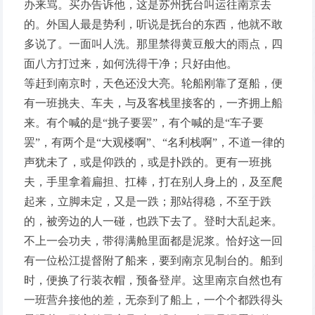
办来骂。买办告诉他，这是苏州抚台叫运往南京去
的。外国人最是势利，听说是抚台的东西，他就不敢
多说了。一面叫人洗。那里禁得黄豆般大的雨点，四
面八方打过来，如何洗得干净；只好由他。
等赶到南京时，天色还没大亮。轮船刚靠了趸船，便
有一班挑夫、车夫，与及客栈里接客的，一齐拥上船
来。有个喊的是“挑子要罢”，有个喊的是“车子要
罢”，有两个是“大观楼啊”、“名利栈啊”，不道一律的
声犹未了，或是仰跌的，或是扑跌的。更有一班挑
夫，手里拿着扁担、扛棒，打在别人身上的，及至爬
起来，立脚未定，又是一跌；那站得稳，不至于跌
的，被旁边的人一碰，也跌下去了。登时大乱起来。
不上一会功夫，带得满舱里面都是泥浆。恰好这一回
有一位松江提督附了船来，要到南京见制台的。船到
时，便换了行装衣帽，预备登岸。这里南京自然也有
一班营弁接他的差，无奈到了船上，一个个都跌得头