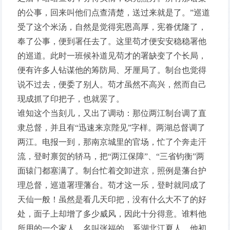
的公事，回来叫他们点查清楚，送过来就是了。”巡道
受了这个米汤，自然是觉得宪恩高厚，宪眷优隆了，
奉了公事，便到署任去了。这里苟才便安安稳稳署他
的巡道。此时一班候补道见苟才的署缺变了个长局，
便有许多人钻谋他的筹防局、牙厘局了。制台也觉得
说不过去，便委了别人。苟才虽然不高兴，然而自己
现成抓了印把子，也就罢了。
谁知这个当刻儿，又出了调动：那位两江制台调了直
隶总督，并且有“迅速来京陛见”字样。两湖总督调了
两江。电报一到，那南京城里的官场，忙了个奔走汗
流，登时禀贺的轿马，把“两江保障”、“三省钧衡”两
面辕门都塞满了。制台忙着交卸进京，照例是藩台护
理总督，巡道署理藩台。苟才这一乐，登时就同成了
天仙一般！虽然是看几天印把，没有什么大不了的好
处，面子上却增了多少威风，因此十分得意。谁料他
所用的一个家人，名叫张福的，系湖北江夏人。他初