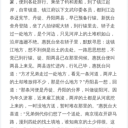
篆，便到各处辞行。乘坐了钧和差船，到了镇江起
岸，自常镇道、镇江府以下文武印委各员，都到江边
恭迓宪节。丹徒、丹阳两县，早已预备行辕。新抚台
舍舟登陆，坐了八抬绿呢大轿，到行辕里去。轿子走
过一处地方，是个河边，只见河岸上的土堆积如山，
沿岸迤逦不绝。惠抚台坐在轿子里，默默寻思：这镇
江地方，想不到倒是出土的去处。一路思思想想，不
觉已到行辕。徒、阳两县已在那里伺候。惠抚台便叫
两县上来见。两县连忙进内，行礼已毕，惠抚台问
道：“方才兄弟走过一处地方，看见一条河道，两岸上
的土却堆放得不少，那是什么地方？”丹阳县一想，回
道：“那条河便是丹徒、丹阳的分界，叫做徒阳河。因
为年久淤塞，近来雇工挑浚，两岸的土都是从河底挖
上来的，一时没地方送，暂时堆在那里的。”惠抚台大
喜道：“兄弟倒代你们想了一个送处。南京现在开辟马
路，漫到四处的找土填地，谁知南京的土少得很。这