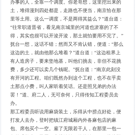
办事的人，全靠一个调度。你老哥想，这里挖出来的
土，堆得漫到四处都是，走路也不便当，南京恰在那
里等土用。这么一调度，不是两得其益么？”道台道：
“往常职道晋省，看见南京城里的河道也淤塞的了不
得，其实也很可以开浚开浚，那土就怕要用不完了。”
抚台一想，这话不错；然而又不肯认错，便道：“那么
这边的土，就由他那么堆着？”道台道：“这边租界上
有人造房子，要来垫地基，叫他们挑去，非但不花挑
费，多少还可以卖几个钱呢。”抚台道：“南京此刻没
有开河的工程。咱们既然办到这个工程，也不在乎卖
土那点小费，叫人家听着笑话。还是照兄弟的办法
罢！”道、府二人，无可奈何，只得传知工程委员去
办。
那工程委员听说用麻袋装土，乐得从中捞点好处，便
打发人去办，登时把镇江府城厢内外各麻包店的麻
包、席包买个一空。雇了无限若干人，在那里一包一