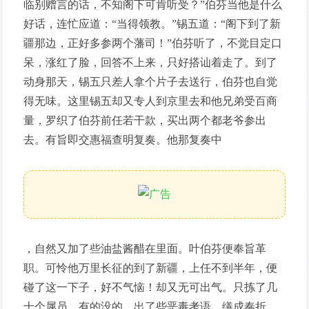
临别赠言的话，不知阁下可肯听受？”伯芬当他是什么
好话，连忙应道：“当得领教。”锡五道：“阁下到了新
疆那边，正好多参两个藩司！”伯芬听了，不觉目定口
呆，涨红了脸，回答不上来，只好搭讪着走了。到了
动身那天，锡五只差人拿个片子去送行，伯芬也自觉
得无味。这里锡五却又专人到京里去和他兄弟受百商
量，罗织了伯芬前任若干款，买出两个都老爷参出
去。有旨即交惠福查明复奏。他那复奏中
，自然又加了些油盐酱醋在里面。叶伯芬便奉旨革
职。可怜他万里长征的到了新疆，上任不到半年，便
碰了这一下子，好不气恼！却又无可出气。只拣了几
十个属员，有的没的，出了些恶毒考语，缮成奏折，