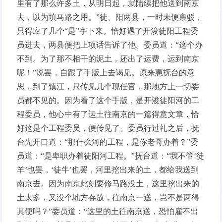
里有了那么许多土，从明日起，就陆续把他送到南京
去，以为填马路之用。”徒、阳两县，一时未便禀驳，
只得应了几个“是”字下来。恰好遇了开浚徒阳工程委
员进去，两县便把上项话告诉了他。委员道：“这个办
不到。为了那不相干的泥土，还出了运费，运到南京
呢！”说罢，自跟了手版上去谒见。原来惠抚台的意
思，到了镇江，只传见几个现任官，那地方上一切委
员都不见的。因为看了这个手版，是开浚徒阳河的工
程委员，他心中有了运土往南京的一篇得意文章，恰
好这是个工程委员，便传见了。委员行过礼之后，抚
台先开口道：“那什么河的工程，是你老哥办着？”委
员道：“是卑职办着徒阳河工程。”抚台道：“我不管‘徒
羊’也罢，‘徒牛’也罢，河里挖出来的土，都给我送到
南京去。因为南京此刻要修马路没土，这里挖出来的
土太多，又没个地方存放，往南京一送，岂不是两得
其便吗？”委员道：“这里的土往南京送，恐怕雇不出