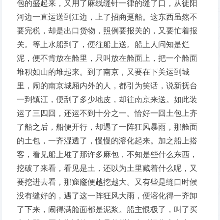
包的盛起来，又用了麻线缝针一律的缝了口，从徒阳
河边一直运送到江边，上了招商趸船。这东西虽然不
要完税，却是出口货物，照例要报关的，又要忙着报
关。等上水船到了，便往船上送。船上人问知是烂
泥，便不肯放在舱里，只叫放在舱面上，把一个舱面
堆积如山的堆起来。到了南京，又要在下关运到城
里，闹的南京城厢内外的人，都引为笑话，说新抚台
一到镇江，便刮了多少地皮，却往南京来送。如此装
运了三四回，还运不到十分之一。恰好一回土包上齐
了船之后，船便开行，却遇了一阵狂风暴雨，那舱面
的土包，一齐湿透了，慢慢的溶化起来。加之船上搭
客，看见船上堆了那许多麻包，不知是些什么东西，
挖破了来看，看见是土，还以为土里藏着什么呢，又
要挖进去看，那窟窿便越挖越大。又有些是缝口时候
没有缝好的，遇了这一阵狂风大雨，便溶化得一齐卸
了下来，闹得满舱面都是泥浆。船主恨极了，叫了买