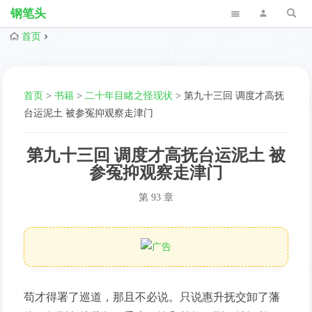
钢笔头
首页
首页
>
书籍
>
二十年目睹之怪现状
>
第九十三回 调度才高抚
台运泥土 被参冤抑观察走津门
第九十三回 调度才高抚台运泥土 被
参冤抑观察走津门
第 93 章
苟才得署了巡道，那且不必说。只说惠升抚交卸了藩