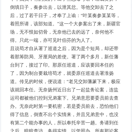
倒填日子，奏参出去，以泄其忿。等他交卸去了之
后，过了若干日子，才奉了上谕：“叶某奏参某某等，
着照所请，该部知道。”这一个大参案出了来，新疆官
场，无不恨如切骨，无奈他已去的远了，奈何他不
得。只此一端，亦可见叶伯芬的为人了。
且说苟才自从署了巡道之后，因为是个短局，却还带
着那筹防局、牙厘局的差使。署了两个多月，新任藩
台到了，接过了印。那原任巡道，应该要回本任的
了，因为制台要栽培苟才，就委原任巡道去署淮扬
道。传见的时候，便说道：“老兄交卸藩篆下来，极应
该就回本任。无奈扬州近日出了一起盐务讼案，连盐
运司都被他们控到兄弟案下。兄弟意思要委员前去查
办。无奈此时第一要机密，若是委员前去，恐怕他们
得了信息，倒查不出个实情来，并且兄弟意中，也没
有第二个能办事的人，所以奉托辛苦一趟。务请到任
之后，暗暗查访，务得实情，以凭照办。所有那讼案