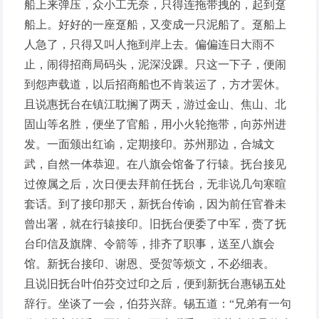
船上来弹压，众小工无奈，只得连拖带拽的，起到趸
船上。好好的一座趸船，又变成一只泥船了。趸船上
人急了，只得又叫人拖到岸上去。偏偏连日大雨不
止，闹得招商局码头，泥深没踝。只这一下子，便闹
到怨声载道，以后招商船也不肯装运了，方才罢休。
且说惠抚台在镇江耽搁了两天，游过金山、焦山、北
固山等名胜，便坐了官船，用小火轮拖带，向苏州进
发。一面颁出红谕，定期接印。苏州那边，合城文
武，自然一体恭迎。在八旗会馆备了行辕。抚台接见
过僚属之后，次日便去拜前任抚台，无非说几句寒暄
套话。到了接印那天，新抚台传谕，因为前任官眷未
曾出署，就在行辕接印。旧抚台便委了中军，赍了抚
台印信及旗牌、令箭等，排齐了职事，送至八旗会
馆。新抚台接印、谢恩、受贺等烦文，不必细表。
且说旧抚台叶伯芬交过印之后，便到新抚台惠锡五处
辞行。坐谈了一会，伯芬兴辞。锡五道：“兄弟有一句