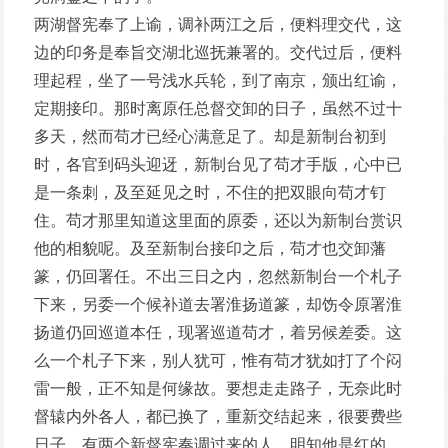
两湖督宪奉了上谕，调补两江之后，便料理交代，这
边的印务是奉旨交湖北巡抚兼署的。交代过后，便料
理起程，坐了一号浅水兵轮，到了南京，颁出红谕，
定期接印。那时离原任总督交卸的日子，虽然不过十
多天，然而苟才已经心满意足了。却是新制台初到
时，各官到码头迎迓，新制台见了苟才手版，心中已
是一条刺，及至延见之时，不住的把双眼向苟才钉
住。苟才那里知道这里面的原委，还以为新制台赏识
他的相貌呢。及至新制台接印之后，苟才也交卸藩
篆，仍回署任。不出三日之内，忽然新制台一个札子
下来，另委一个候补道去署淮扬道篆，却饬令原署淮
扬道仍回巡道本任，现署巡道苟才，着另候差委。这
么一个札子下来，别人犹可，惟有苟才犹如打了个闷
雷一般，正不知是何缘故。要想走走路子，无奈此时
督辕内外各人，都已换了，重新交结起来，很要费些
日子。有两个新督宪奏调过来的人，明知他是红的，