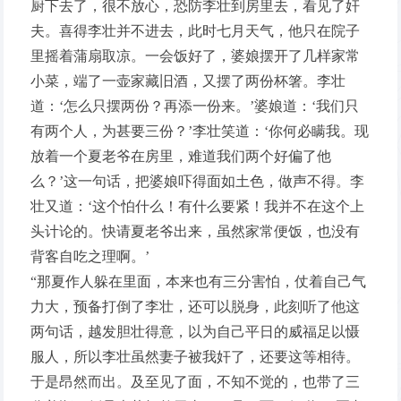
厨下去了，很不放心，恐防李壮到房里去，看见了奸
夫。喜得李壮并不进去，此时七月天气，他只在院子
里摇着蒲扇取凉。一会饭好了，婆娘摆开了几样家常
小菜，端了一壶家藏旧酒，又摆了两份杯箸。李壮
道：‘怎么只摆两份？再添一份来。’婆娘道：‘我们只
有两个人，为甚要三份？’李壮笑道：‘你何必瞒我。现
放着一个夏老爷在房里，难道我们两个好偏了他
么？’这一句话，把婆娘吓得面如土色，做声不得。李
壮又道：‘这个怕什么！有什么要紧！我并不在这个上
头计论的。快请夏老爷出来，虽然家常便饭，也没有
背客自吃之理啊。’
“那夏作人躲在里面，本来也有三分害怕，仗着自己气
力大，预备打倒了李壮，还可以脱身，此刻听了他这
两句话，越发胆壮得意，以为自己平日的威福足以慑
服人，所以李壮虽然妻子被我奸了，还要这等相待。
于是昂然而出。及至见了面，不知不觉的，也带了三