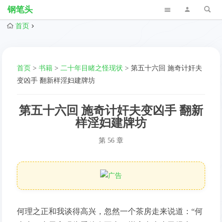
钢笔头
首页
首页
>
书籍
>
二十年目睹之怪现状
>
第五十六回 施奇计奸夫
变凶手 翻新样淫妇建牌坊
第五十六回 施奇计奸夫变凶手 翻新
样淫妇建牌坊
第 56 章
何理之正和我谈得高兴，忽然一个茶房走来说道：“何