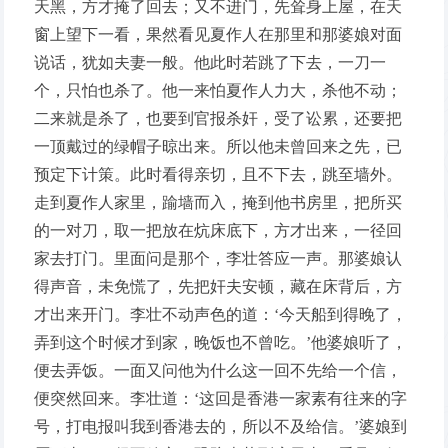
天黑，方才掩了回去；又不进门，先耸身上屋，在天
窗上望下一看，果然看见夏作人在那里和那婆娘对面
说话，犹如夫妻一般。他此时若跳了下去，一刀一
个，只怕也杀了。他一来怕夏作人力大，杀他不动；
二来就是杀了，也要到官报杀奸，受了讼累，还要把
一顶戴过的绿帽子晾出来。所以他未曾回来之先，已
预定下计策。此时看得亲切，且不下去，跳至墙外。
走到夏作人家里，踰墙而入，掩到他书房里，把所买
的一对刀，取一把放在炕床底下，方才出来，一径回
家去打门。里面问是那个，李壮答应一声。那婆娘认
得声音，未免慌了，先把奸夫安顿，藏在床背后，方
才出来开门。李壮不动声色的道：‘今天船到得晚了，
弄到这个时候才到家，晚饭也不曾吃。’他婆娘听了，
便去弄饭。一面又问他为什么这一回不先给一个信，
便突然回来。李壮道：‘这回是香港一家素有往来的字
号，打电报叫我到香港去的，所以不及给信。’婆娘到