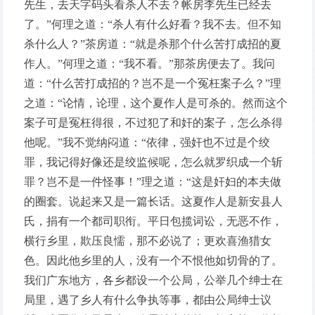
先生，去天字码头看杀人不去？帐房李先生已经去
了。”何理之道：“杀人有什么好看？我不去。但不知
杀什么人？”茶房道：“就是杀那个什么苦打成招的夏
作人。”何理之道：“我不看。”那茶房便去了。我问
道：“什么苦打成招的？岂不是一个冤枉案子么？”理
之道：“论情，论理，这个夏作人是可杀的。然而这个
案子可是冤枉得很，不过犯了和奸的案子，怎么杀得
他呢。”我不觉纳闷道：“依律，强奸也不过是个绞
罪，我记得好像还是绞监候呢，怎么就罗织成一个斩
罪？岂不是一件怪事！”理之道：“这是奸妇的本夫做
的圈套。说起来又是一篇长话。这夏作人是新安县人
氏，捐有一个都司职衔。平日包揽词讼，无恶不作，
横行乡里，欺压良懦，那不必说了；更欢喜渔猎女
色。因此他乡里的人，没有一个不恨他如切骨的了。
我们广东地方，各乡都设一个公局，公举几个绅士在
局里，遇了乡人有什么争执等事，都由公局绅士议