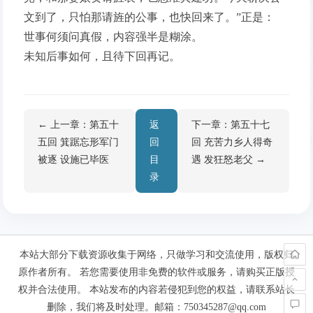
文到了，只怕那请旌的公事，也快回来了。”正是：
世事何须问真假，内容强半是糊涂。
未知后事如何，且待下回再记。
← 上一章：第五十
返
下一章：第五十七
五回 箕踞忘形军门
回
回 充苦力乡人得奇
被逐 设施已毕医
目
遇 发狂怒老父 →
录
本站大部分下载资源收集于网络，只做学习和交流使用，版权归
原作者所有。 若您需要使用非免费的软件或服务，请购买正版授
权并合法使用。 本站发布的内容若侵犯到您的权益，请联系站长
删除，我们将及时处理。邮箱：750345287@qq.com