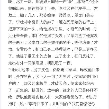
咙，尽力一刺。那婆娘只喊得一声‘嗳’，那‘呀’字还不
曾喊出来，便往前倒了下去。李壮又在他左手上、左
肋上，搠了几刀，那婆娘便一缕淫魂，望鬼门关去
了。李壮却拿夏作人的辫子，缠在死婆娘的右臂上；
把剪下来的一头，给他握在手里。才断气的时候，手
足还未全僵，李壮代他握了头发；又拿刀搠了他握发
的手两刀；又拿自己的手握住他的手，等他冻僵了才
放。安置停当，把自己身上整理洁净，已是三更多天
了。他提了带回来的皮包，走了出来，把门反掩了。
走出村外一间破庙里，胡乱歇了一夜。
“到天明起来，提了皮包，仍然走回家里。昨夜他回来
时，是在黑夜，乡下人一到了断黑时，便家家关门闭
户的了，却又起来极早，才破天亮，便家家都起来
了，赶集的、耕田的、放牛的，往来的人已是络绎不
绝，所以他提着皮包入村，大家都看见他了。都拱手
招呼，说：‘李哥回来了，几时到的？我们都惦记你