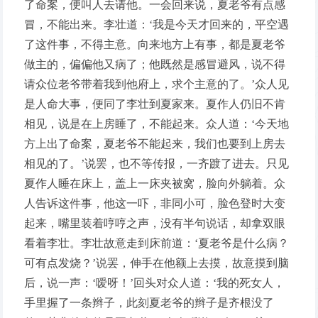
了命案，便叫人去请他。一会回来说，夏老爷有点感
冒，不能出来。李壮道：‘我是今天才回来的，平空遇
了这件事，不得主意。向来地方上有事，都是夏老爷
做主的，偏偏他又病了；他既然是感冒避风，说不得
请众位老爷带着我到他府上，求个主意的了。’众人见
是人命大事，便同了李壮到夏家来。夏作人仍旧不肯
相见，说是在上房睡了，不能起来。众人道：‘今天地
方上出了命案，夏老爷不能起来，我们也要到上房去
相见的了。’说罢，也不等传报，一齐踱了进去。只见
夏作人睡在床上，盖上一床夹被窝，脸向外躺着。众
人告诉这件事，他这一吓，非同小可，脸色登时大变
起来，嘴里装着哼哼之声，没有半句说话，却拿双眼
看着李壮。李壮故意走到床前道：‘夏老爷是什么病？
可有点发烧？’说罢，伸手在他额上去摸，故意摸到脑
后，说一声：‘嗳呀！’回头对众人道：‘我的死女人，
手里握了一条辫子，此刻夏老爷的辫子是齐根没了