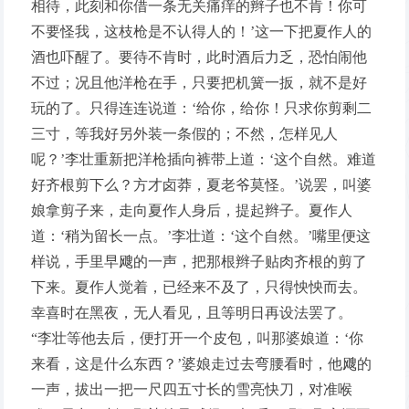
相待，此刻和你借一条无关痛痒的辫子也不肯！你可
不要怪我，这枝枪是不认得人的！’这一下把夏作人的
酒也吓醒了。要待不肯时，此时酒后力乏，恐怕闹他
不过；况且他洋枪在手，只要把机簧一扳，就不是好
玩的了。只得连连说道：‘给你，给你！只求你剪剩二
三寸，等我好另外装一条假的；不然，怎样见人
呢？’李壮重新把洋枪插向裤带上道：‘这个自然。难道
好齐根剪下么？方才卤莽，夏老爷莫怪。’说罢，叫婆
娘拿剪子来，走向夏作人身后，提起辫子。夏作人
道：‘稍为留长一点。’李壮道：‘这个自然。’嘴里便这
样说，手里早飕的一声，把那根辫子贴肉齐根的剪了
下来。夏作人觉着，已经来不及了，只得怏怏而去。
幸喜时在黑夜，无人看见，且等明日再设法罢了。
“李壮等他去后，便打开一个皮包，叫那婆娘道：‘你
来看，这是什么东西？’婆娘走过去弯腰看时，他飕的
一声，拔出一把一尺四五寸长的雪亮快刀，对准喉