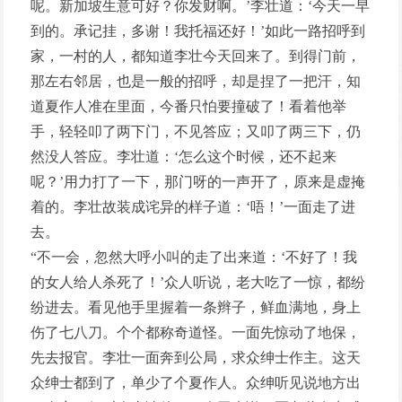
呢。新加坡生意可好？你发财啊。’李壮道：‘今天一早
到的。承记挂，多谢！我托福还好！’如此一路招呼到
家，一村的人，都知道李壮今天回来了。到得门前，
那左右邻居，也是一般的招呼，却是捏了一把汗，知
道夏作人准在里面，今番只怕要撞破了！看着他举
手，轻轻叩了两下门，不见答应；又叩了两三下，仍
然没人答应。李壮道：‘怎么这个时候，还不起来
呢？’用力打了一下，那门呀的一声开了，原来是虚掩
着的。李壮故装成诧异的样子道：‘唔！’一面走了进
去。
“不一会，忽然大呼小叫的走了出来道：‘不好了！我
的女人给人杀死了！’众人听说，老大吃了一惊，都纷
纷进去。看见他手里握着一条辫子，鲜血满地，身上
伤了七八刀。个个都称奇道怪。一面先惊动了地保，
先去报官。李壮一面奔到公局，求众绅士作主。这天
众绅士都到了，单少了个夏作人。众绅听见说地方出