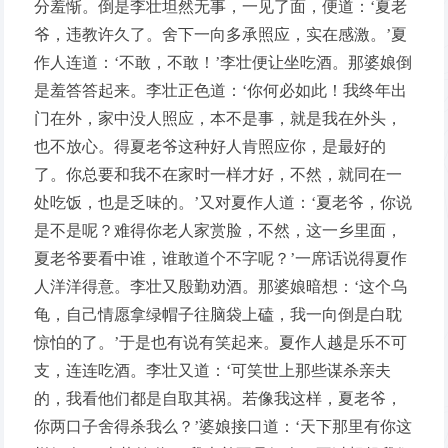
分羞惭。倒是李壮坦然无事，一见了面，便道：‘夏老
爷，违教许久了。舍下一向多承照应，实在感激。’夏
作人连道：‘不敢，不敢！’李壮便让坐吃酒。那婆娘倒
是羞答答起来。李壮正色道：‘你何必如此！我终年出
门在外，家中没人照应，本不是事，就是我在外头，
也不放心。得夏老爷这种好人肯照应你，是最好的
了。你总要和我不在家时一样才好，不然，就同在一
处吃饭，也是乏味的。’又对夏作人道：‘夏老爷，你说
是不是呢？难得你老人家赏脸，不然，这一乡里面，
夏老爷要看中谁，谁敢道个不字呢？’一席话说得夏作
人洋洋得意。李壮又殷勤劝酒。那婆娘暗想：‘这个乌
龟，自己情愿拿绿帽子往脑袋上磕，我一向倒是白耽
惊怕的了。’于是也有说有笑起来。夏作人越是乐不可
支，连连吃酒。李壮又道：‘可笑世上那些谋杀亲夫
的，我看他们都是自取其祸。若像我这样，夏老爷，
你两口子舍得杀我么？’婆娘接口道：‘天下那里有你这