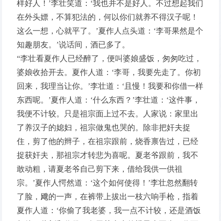
样好人！’李壮笑道：‘我也并不是好人。不过想起我们
在外头嫖，不算犯法的，何以你们就养不得汉子呢！
这么一想，心就平了。’夏作人点头道：‘李哥果然是个
知趣朋友。’说话间，酒已多了。
“李壮看夏作人已经醉了，便叫婆娘盛饭，匆匆吃过，
婆娘收拾开去。夏作人道：‘李哥，我要先走了。你初
回来，我理当让你。’李壮道：‘且慢！我要和你借一样
东西呢。’夏作人道：‘什么东西？’李壮道：‘这件事，
我便不计较。只是祖宗面上过不去。人家说：家里出
了养汉子的媳妇，祖宗做鬼也哭的。除非把奸夫捉
住，剪了他的辫子，在祖宗跟前，烧香禀告过，已经
捉获奸夫，那祖宗才转悲为喜呢。夏老爷跟前，我不
敢动粗，请夏老爷自己剪下来，借给我供一供祖
宗。’夏作人愕然道：‘这个如何使得！’李壮忽然翻转
了脸，飕的一声，在裤带上拔出一枝六响手枪，指着
夏作人道：‘你偷了我老婆，我一点不计较，还是酒饭