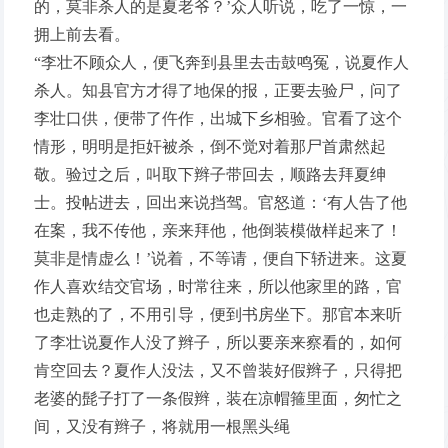
的，莫非杀人的是夏老爷？’众人听说，吃了一惊，一
拥上前去看。
“李壮不顾众人，便飞奔到县里去击鼓鸣冤，说夏作人
杀人。知县官方才得了地保的报，正要去验尸，问了
李壮口供，便带了仵作，出城下乡相验。官看了这个
情形，明明是拒奸被杀，倒不觉对着那尸首肃然起
敬。验过之后，叫取下辫子带回去，顺路去拜夏绅
士。投帖进去，回出来说挡驾。官怒道：‘有人告了他
在案，我不传他，亲来拜他，他倒装模做样起来了！
莫非是情虚么！’说着，不等请，便自下轿进来。这夏
作人喜欢结交官场，时常往来，所以他家里的路，官
也走熟的了，不用引导，便到书房坐下。那官本来听
了李壮说夏作人没了辫子，所以要亲来察看的，如何
肯空回去？夏作人没法，又不曾装好假辫子，只得把
老婆的髭子打了一条假辫，装在凉帽箍里面，匆忙之
间，又没有辫子，将就用一根黑头绳