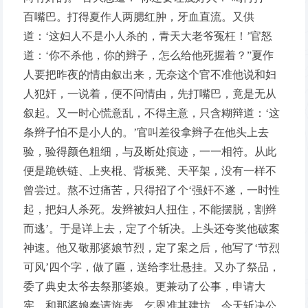
百嘴巴。打得夏作人两腮红肿，牙血直流。又供
道：‘这妇人不是小人杀的，青天大老爷冤枉！’官怒
道：‘你不杀他，你的辫子，怎么给他死握着？”夏作
人要把昨夜的情由叙出来，无奈这个官不准他说和妇
人犯奸，一说着，便不问情由，先打嘴巴，竟是无从
叙起。又一时心慌意乱，不得主意，只含糊辩道：‘这
条辫子怕不是小人的。’官叫差役拿辫子在他头上去
验，验得颜色粗细，与及断处痕迹，一一相符。从此
便是跪铁链、上夹棍、背板凳、天平架，没有一样不
曾尝过。熬不过痛苦，只得招了个‘强奸不遂，一时性
起，把妇人杀死。发辫被妇人扭住，不能摆脱，割辫
而逃’。于是详上去，定了个斩决。上头还夸奖他破案
神速。他又敬那婆娘节烈，定了案之后，他写了‘节烈
可风’四个字，做了匾，送给李壮悬挂。又办了祭品，
委了典史太爷去祭那婆娘。更兼动了公事，申请大
宪，和那婆娘奏请旌表，乞恩准其建坊。今天斩决公