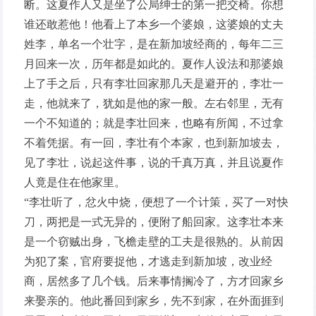
断。这夏作人又是坐了公局绅士的第一把交椅。你想
谁还敢惹他！他看上了本乡一个婆娘，这婆娘的丈夫
姓李，单名一个壮字，是在新加坡经商的，每年二三
月回来一次，历年都是如此的。夏作人设法和那婆娘
上了手之后，只有李壮回家那几天是避开的，李壮一
走，他就来了，犹如是他的家一般。左右邻里，无有
一个不知道的；就是李壮回来，也略有所闻，不过拿
不着凭据。有一回，李壮有个本家，也到新加坡去，
见了李壮，说起这件事，说的千真万真，并且说夏作
人竟是住在他家里。
“李壮听了，忿火中烧，便想了一个计策，买了一对快
刀，两把是一式无异的，便附了船回家。这李壮本来
是一个窃贼出身，飞檐走壁的工夫是很熟的。从前因
为犯了案，官府要捉他，才逃走到新加坡，改业经
商，居然多了几个钱。后来事情搁冷了，方才回家乡
来娶亲的。他此番回到家乡，先不到家，在外面捱到