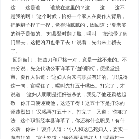
这……这是谁……谁放在这里的？这……这……这不
是我的啊！’这个时候，恰好一个家人在夏作人背后，
把他辫子捏了一捏，觉得油腻腻的，因回道：‘夏老爷
的辫子是假的。’知县登时翻了脸，喝叫：‘把他带了衙
门里去，这把凶刀也带了去！’说着，先出来上轿去
了。
“回到衙门，把凶刀和尸格一对，竟是一丝不走的。不
由分说，先交代动公事详革了他的职衔，便坐堂提
审。夏作人供道：‘这妇人向来与职员有奸的。’只说得
这一句，官喝住了，喝叫先打五十嘴巴。打完了，才
说道：‘这妇人明明是拒奸被杀的，我见了他还肃然起
敬，你开口便诬蔑他，这还了得！这五十下是打你的
诬蔑烈妇！’又喝再打五十下。打完了，又道：‘你犯了
法，这个职衔经本县详革了，你还称什么职员！有什
么话，你讲！’夏作人道：‘小人和这已死妇人，委实一
向有奸的。’官大怒道：‘你还要诬蔑好人！’喝再打一