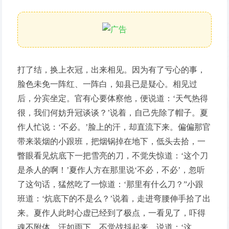
打了结，换上衣冠，出来相见。因为有了亏心的事，
脸色未免一阵红、一阵白，知县已是疑心。相见过
后，分宾坐定。官有心要体察他，便说道：‘天气热得
很，我们何妨升冠谈谈？’说着，自己先除了帽子。夏
作人忙说：‘不必。’脸上的汗，却直流下来。偏偏那官
带来装烟的小跟班，把烟锅掉在地下，低头去拾，一
瞥眼看见炕底下一把雪亮的刀，不觉失惊道：‘这个刀
是杀人的啊！’夏作人方在那里说‘不必，不必’，忽听
了这句话，猛然吃了一惊道：‘那里有什么刀？”小跟
班道：‘炕底下的不是么？’说着，走进弯腰伸手拾了出
来。夏作人此时心虚已经到了极点，一看见了，吓得
魂不附体，汗如雨下，不觉战抖起来，说道：‘这……