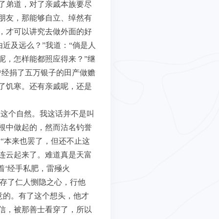
了弟道，对了亲戚本族要尽
朋友，那能够自立、绰然有
，才可以讲究去做外面的好
近及远么？”我道：“倘是人
呢，怎样能都照应得来？”继
曾经捐了五万银子的田产做赡
了饥寒。还有亲戚呢，还是
“这个自然。我这话并不是叫
根中做起的，然而沽名钓誉
“本来也罢了，但还不止这
连云起来了。难道真是天富
着‘经手私肥，雷殛火
真存了仁人恻隐之心，行他
意的。有了这个想头，他才
信，被那善士看穿了，所以