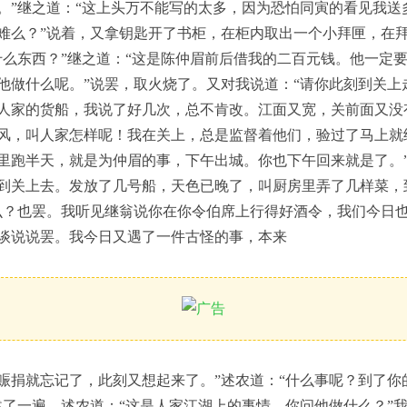
。”继之道：“这上头万不能写的太多，因为恐怕同寅的看见我送
难么？”说着，又拿钥匙开了书柜，在柜内取出一个小拜匣，在
什么东西？”继之道：“这是陈仲眉前后借我的二百元钱。他一定
他做什么呢。”说罢，取火烧了。又对我说道：“请你此刻到关上
人家的货船，我说了好几次，总不肯改。江面又宽，关前面又没
风，叫人家怎样呢！我在关上，总是监督着他们，验过了马上就
里跑半天，就是为仲眉的事，下午出城。你也下午回来就是了。
到关上去。发放了几号船，天色已晚了，叫厨房里弄了几样菜，
么？也罢。我听见继翁说你在你令伯席上行得好酒令，我们今日也
谈说说罢。我今日又遇了一件古怪的事，本来
赈捐就忘记了，此刻又想起来了。”述农道：“什么事呢？到了你
述了一遍。述农道：“这是人家江湖上的事情，你问他做什么？”我