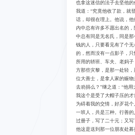
也拿这迷信的法子去坚他的
我道：“究竟他收了款，就
话，却很在理上。他说，他
内中总有许多不愿出名的，
中总有同是无名氏，同是那
钱的人，只要看见有了个无
的，然而没有一点影子，只
所用的轿班、车夫、老妈子
方那些灾黎，是那一处轻，
位大善士，是拿人家的赈物
去劝捐么？”继之道：“他
我这个是受了大帽子压的才
为碍着我的交情，好歹花个
一班人，共是三种。行善的
过册子，写了二十元；又写
他这是送到那一位朋友处募