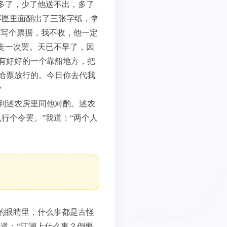
多了，少了他送不出，多了
拜匣里面翻出了三张字纸，拿
要写个票据，我不收，他一定
走一次罢。天已不早了，因
有好好的一个靠船地方，把
给票放行的。今日你去代我
”
到述农房里同他对酌。述农
行个令罢。”我道：“两个人
的眼睛里，什么事都是古怪
道：“江湖上什么事？倒要