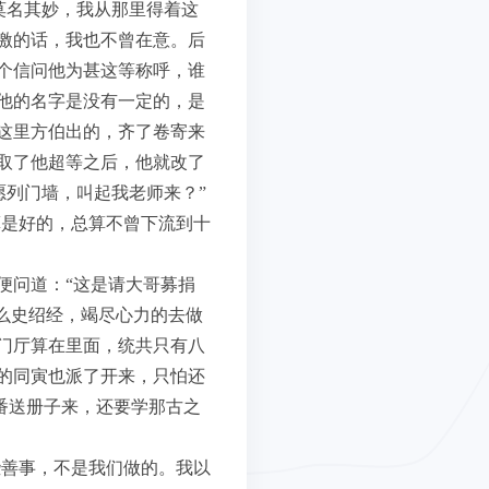
莫名其妙，我从那里得着这
激的话，我也不曾在意。后
个信问他为甚这等称呼，谁
他的名字是没有一定的，是
这里方伯出的，齐了卷寄来
取了他超等之后，他就改了
愿列门墙，叫起我老师来？”
算是好的，总算不曾下流到十
便问道：“这是请大哥募捐
么史绍经，竭尽心力的去做
门厅算在里面，统共只有八
的同寅也派了开来，只怕还
番送册子来，还要学那古之
些善事，不是我们做的。我以