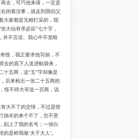
日再去，可巧他来请，一定是
左右闲着没事，就走到我伯父
着大家都是无精打采的，我
张大仙有求必应”七个字，
，并不言语。我心中不觉暗
也奇怪，我正要求他写捐，不
，跟去的底下人送进帖袋来，
十五两，这“五”字却像是
两，后来检出一张二十五两的
点，怪不得大哥送一百两，说
没有大不了的交情，不过是惺
打抽丰的来个不了，岂不受
，刻上了我的名号；一张白
的是称我做‘夫子大人’。