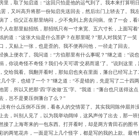
房里，取了知启道：“这回只怕是他的运气到了。我本来打算明
说罢，又叫高升将那一份知启先送回去，然后出门上轿去了。我
病了，伯父正在那里纳闷，少不免到上房去问病。坐了一会，看
个人在那里贴招纸，那招纸只有一寸来宽、五六寸长，上面写着“
纸的道：“这张大仙是什么菩萨？在那里呢？”那人对我笑了一笑
口，又贴上一张，也是歪的。我不便再问他，一径走了回去。
经换上便衣了。我问道：“方伯那里有什么事呢？”继之道：“说
捐，你说奇怪不奇怪？我们今天可谓‘交易而退’了。”说到这里
，交给我看。我翻开看时，那知启也夹在里面，藩台已经写上了二
这几个字，也错了一个？”继之道：“不是错的，先是写了二十四
罢，所以又把那‘四’字改做‘五’字。”我道：“藩台也只送得这
去，岂不是要压倒藩台了么？”
也没有什么压倒不压倒，看各人的交情罢了。其实我同陈仲眉并
上去，叫别人见了，以为我举动阔绰，这风声传了出去，那一班
然接了上海寄来的一包东西。打开看时，却是两方青田石的图书
彩的两笔花卉，一面是写上几个怪字，都是写的我的上款。最奇怪