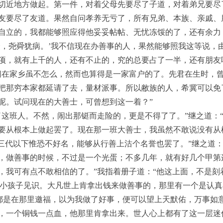
切近地方做起。第一件，对着父母先要尽了子道，对着弟兄要尽
友要尽了友道。果然自问孝养无亏了，所有兄弟、本族、亲戚、
自立的，我都能够照应得他妥妥帖帖、无忧冻馁的了，还有余力
众，尧舜犹病。’我不信现在办善事的人，果然能够照我这等说，由
项，就有上千的人，还有不止的，究的总要占了一半，还有朋友
间在家乡虽不怎么，然而也算得是一家富户的了。先君在生时，
把那穷本家都延请了去，量材派事。所以敝族的人，希冀可以免
呢。试问现在的大善士，可曾想到这一着？”
了这班人。不然，闹出那铤而走险的，更是不得了了。”继之道：
要从根本上做起罢了。现在那一班大善士，我虽然不敢说没有从
“三代以下惟恐不好名，能够从行善上沽个名誉也罢了。”继之道：
，做善事的时候，不过是一个光蛋；不多几年，就有好几个甲第
，我可有点不敢相信的了。”我指着册子道：“他这上面，不是刻
真是小孩子见识。大凡世上肯拿出钱来做善事的，那里有一个是认
过都是在那里邀福，以为我做了好事，便可以望上天默佑，万事如
，一个铜钱一点血，他那里肯拿出来。世人心上都有了这一层迷