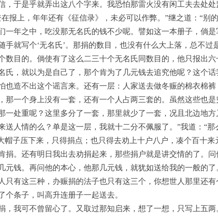
信，于是乎就弄出这八个字来。我恐怕那雷火没有闲工夫去处处
登在报上，年年还有《征信录》，未必可以作弊。”继之道：“别
们一年之中，吃没那无名氏的钱不少呢。譬如这一本册子，倘是
随手就写个‘无名氏’。那捐的数目，也没有什么大上落，总不过
个数目的。倘使有了这么二三十个无名氏同数目的，他只报出六
名氏，就以为是自己了，那个肯为了几元钱去追究他呢？这个话
怕也造不出这个谣言来。还有一层：人家送去做冬赈的棉衣棉裤
，那一个身上没有一套，还有一个人占两三套的。虽然这些也是
那一处重呢？这里多分了一套，那里就少了一套，况且北边地方
来送人情的么？单是这一层，我就十二分不佩服了。”我道：“那
用大帽子压下来，只得捐点；也只得去劝上十户八户，凑个百十来
肯捐。还有明日我出去劝捐起来，那些捐户就是讲交情的了。问
几元钱。再问他的本心，他那几元钱，就犹如送给我的一般的了
人只有这三种，办赈捐的法子也只有这三个，你想世人那里还有
了个条子，叫高升连册子一起送去。
捐，我可不曾留心了。又取过那知启来，想了一想，只写上五两