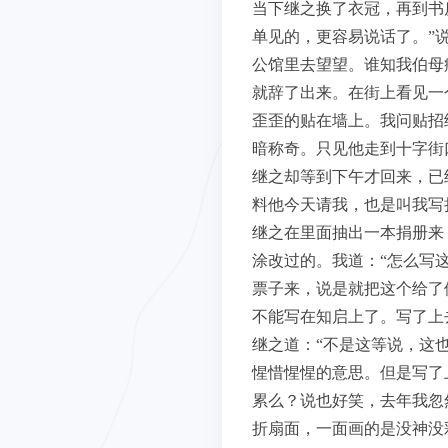
当下继之换了衣冠，再到书
单见的，更容易说话了。”
公馆里去望望。谁知我伯母
就辞了出来。在街上看见一
歪歪的贴在墙上。我问贴招
暗称奇。只见他走到十字街
继之却等到下午才回来，已
料他今天请我，也是叫我写
继之在里面抽出一本捐册来
涂改过的。我道：“怎么写
票子来，说是就把这个给了他
不能写在知启上了。写了上
继之道：“不是这等说，这
惺惜惺惺的意思。但是写了
累么？说也好笑，去年我忽
折扇面，一面画的是没神没