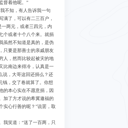
监督着他呢。”
的我不知，有人告诉我一句
写满了，可以有二三百户，
是一两元，或者三四元，内
七个或者十个八个来。就捐
我虽然不知道是真的，是伪
，只要是那善士的亲戚朋友
穷人，然而比较起被灾的地
又比南边来得冷，认真是一
么说，大哥这回还捐么？还
元钱，交了卷就算了。你想
他的本心实在不愿意捐，因
。加了方才说的希冀邀福的
个实心行善的呢？”说罢，取
。我笑道：“送了一百两，只