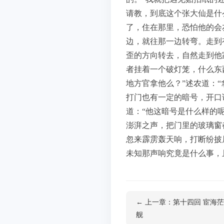
请教，到底这个张大仙是什
了，住在那里，恐怕他的会
边，就往那一边转弯。走到
歪的方向转去，自然走到他
者挂着一个破灯笼，什么东
地方官拿他么？”述农道：
打门也有一定的暗号，开口
道：“他这暗号是什么样的
澎湃之声，把门里的玻璃窗
忽来霹雳轰天响，打断纷披
未知那声响究竟是什么事，
← 上一章：第十四回 宦海
舰