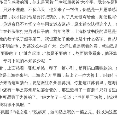
多景仰感激的话，信末是写着‘门生张超顿首’六个字。我实在是
，只好不理他。不多几天，他又来了一封信，仍然是一片思慕感
困苦，我才悟到他是要打把势的，封了八元银寄给他，顺便也写
，你道奇怪不奇怪？今年同文述农谈起，原来述农认得这个人，
年在外头靠打把势过日子的。前年冬季，上海格致书院的课题是
他的卷子取了超等第二。我也忘记了他卷上是个什么名字。自从
我总不明白他，为甚这么神通广大，怎样知道是我看的卷，就自己
不要脸的了！”继之叹道：“脸是不要的了，然而据我看来，他还
，专习下流的不知多少呢！”
看，上面粘着一张红单帖，印了一篇小引，是募捐山西赈款的。
“这是上海寄来的。上海这几年里面，新出了一位大善士，叫做什
子来给这里藩台，要想派往各州县募捐。你想这江苏省里，连海
中还有一半是苏州那边藩台管的，那里派得了一百册？只好省里
先生可谓勇于为善的了。”继之笑了一笑道：“岂但勇于为善，他这
我就很不佩服。”
不佩服？”继之道：“说起来，这句话是我的一偏之见。我以为这