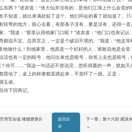
么东西？”述农道：“张大仙并没有的，是他们江湖上什么会党的
友不知道，就出来满处贴了这个。他们同会的看了就知道了。只
有转弯的地方，留心去看，有那条子没有，要是没有，还得一直
家。”我道：“那里认得他家门口呢？”述农道：“他门口也有记认
西都说不定。总而言之，一定是个破旧不堪的。”我道：“他这等
“拿他做什么！到他家里，他原是一个好好的人，谁敢说他是会党
说话也有一定的暗号，他问出来也是暗号，你答上去也是暗号，
呢？你可……”我这一句话还不曾说完，忽听得轰的一声，犹如天
都震动了，桌上的杯箸都直跳起来，不觉吓了一跳。正是：
屑玉谈。
且待下回再记。
茫茫穷官自缢 烽烟渺渺兵
返回目
下一章：第十六回 观演
录
→