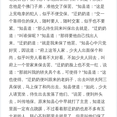
念他是个佛门子弟，准他交了保罢。”知县道：“这是
上宪电拿的犯人，似乎不便交保。”迂奶奶道：“交一
个靠得住的保人，随时要人，随时交案，似乎也不要
紧。”知县道：“那么侍生回来叫保出去就是。”迂奶奶
道：“叫谁保呢？”知县道：“那得要他自己找出人
来。”迂奶奶道：“就是我来保了他罢。”知县心中只觉
好笑，因说道：“府上这等人家，少夫人出面保个和
尚，似乎叫旁人看着不大好看。不如少夫人回去，叫
府上一个管家来保去罢。”迂奶奶脸上也不觉一红，说
道：“那就叫我的轿夫具个名，可使得？”知县道：“这
也使得。”迂奶奶便叫跟来的老妈子，出去叫轿夫阿三
具保状，马上保了和尚出去。知县便道：“如此，少夫
人请宽坐，侍生出去发落了他们。”说罢，便到外头
去，叫传地保。原来知县心中早就打了主意，知道这
里面一定有点跷蹊，不过看着那迂奶奶也差不多有五
十岁的人，疑心不到那里去就是了。但是叫他们保了