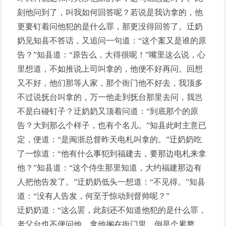
刻他问到了，叫我如何回答呢？若说是我访拿的，他
更要钉着问他犯的是什么罪，那更没得回答了。迂奶
奶见知县不答话，又追问一句道：“这个案又是谁的原
告？”知县道：“原告么，大得很呢！”嘴里这么说，心
里想道，不如推说上司叫拿的，他便不好再问。回想
又不好，他们那等人家，那个衙门他不好去，我顶多
不过说抚台叫拿的，万一他走到抚台那里去问，我岂
不是白碰钉子？迂奶奶又顶着问道：“到底那个的原
告？大到那么个样子，也有个名儿。”知县此时主意已
定，便道：“是闽浙总督昨天电札叫拿的。”迂奶奶吃
了一惊道：“他有什么事犯到福建去，要那边电札来拿
他？”知县道：“这个侍生那里知道，大约福建那边有
人把他告发了。”迂奶奶低头一想道：“不见得。”知县
道：“没有人告发，何至于惊动到督帅呢？”
迂奶奶道：“这么罢，此刻还不知道他犯的是什么罪，
老父台也不便问他，拿他搁在衙门里，倒是个累赘。