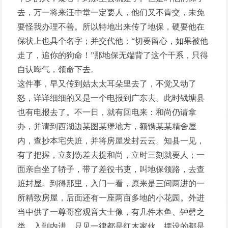
去，万一将来汪中堂一定要人，他们又不肯交，未免
要怪我办理不善。所以特地出来传了地保，硬要他在
保状上也具个名字；并交代他：“切要留心，如果被他
走了，追你的狗命！”那地保无端背了这个干系，只得
自认晦气，领命下去。
这件事，早又传到姑太太耳朵里去了，不觉又动了
怒，详详细细的又是一个电报到广东去。此时钱塘县
也有电报去了。不一日，就有回电来：和尚仍请拿
办，并请到西湖边某图某堡地方，额镌某某精舍屋
内，查抄本宅失赃，并将房屋发封云云。知县一见，
有了把握，立刻饬差去提和尚，立时三刻就要人；一
面亲自坐了轿子，带了差役书吏，叫地保领路，去查
赃封屋。到得那里，入门一看，原来是三间两进的一
所精致房屋，后面还有一座两亩多地的小花园。外进
当中供了一尊哥窑观音大士像，有几件木鱼、钟磬之
类。入到内进，只见一律都是红木家伙，摆设的都是