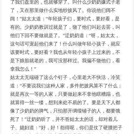
了我们盘里的，也就够穿了。叫什么少奶奶嫌式子老
了，又在那里做什么实地纱披风了。你说他们阔不
阔！”姑太太道：“年轻孩子们，要时式，要好看，是
有的。少奶奶教训过就是了，饶了他们叫起去罢，叫
他们下回不要做就是了。”迂奶奶道：“呀，姑太太，
这句话可宠起他们来了！什么叫做年轻小孩子，就应
该要时式，要好看？我也从年轻小孩子上过来的，不
是下娘胎就老的，我可没那样过。我偏不饶他们，看
拿我怎么！”
姑太太无端碰了这么个钉子，心里老大不快活，冷笑
道：“不要说我们这种人家，多件把披风算不了什么；
就是再次一等的人家，只要做起来不拿他瞎糟蹋，也
就算得一丝一缕，想到来处不易的了。要是天下人都
像了少奶奶的脾气，只怕那开绸缎铺子的人，都要饿
死了！”迂奶奶听了，并不答姑太太的话，却对着儿
子、媳妇道：“好，好！怨得呢，你们是仗了硬腰把子