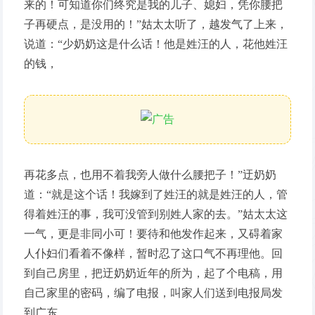
来的！可知道你们终究是我的儿子、媳妇，凭你腰把
子再硬点，是没用的！”姑太太听了，越发气了上来，
说道：“少奶奶这是什么话！他是姓汪的人，花他姓汪
的钱，
再花多点，也用不着我旁人做什么腰把子！”迂奶奶
道：“就是这个话！我嫁到了姓汪的就是姓汪的人，管
得着姓汪的事，我可没管到别姓人家的去。”姑太太这
一气，更是非同小可！要待和他发作起来，又碍着家
人仆妇们看着不像样，暂时忍了这口气不再理他。回
到自己房里，把迂奶奶近年的所为，起了个电稿，用
自己家里的密码，编了电报，叫家人们送到电报局发
到广东。