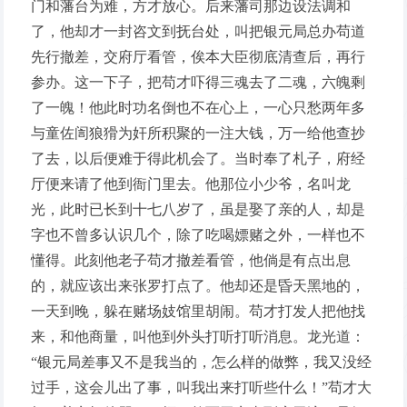
门和藩台为难，方才放心。后来藩司那边设法调和
了，他却才一封咨文到抚台处，叫把银元局总办苟道
先行撤差，交府厅看管，俟本大臣彻底清查后，再行
参办。这一下子，把苟才吓得三魂去了二魂，六魄剩
了一魄！他此时功名倒也不在心上，一心只愁两年多
与童佐訚狼猾为奸所积聚的一注大钱，万一给他查抄
了去，以后便难于得此机会了。当时奉了札子，府经
厅便来请了他到衙门里去。他那位小少爷，名叫龙
光，此时已长到十七八岁了，虽是娶了亲的人，却是
字也不曾多认识几个，除了吃喝嫖赌之外，一样也不
懂得。此刻他老子苟才撤差看管，他倘是有点出息
的，就应该出来张罗打点了。他却还是昏天黑地的，
一天到晚，躲在赌场妓馆里胡闹。苟才打发人把他找
来，和他商量，叫他到外头打听打听消息。龙光道：
“银元局差事又不是我当的，怎么样的做弊，我又没经
过手，这会儿出了事，叫我出来打听些什么！”苟才大