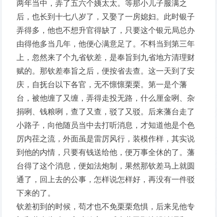
两年当中，弄了五六个姨太太。等那小儿子服满之
后，也长到十七八岁了，又娶了一房媳妇。此时银子
弄得多，他也不想升官得缺了，只要这个银元局总办
由得他多当几年，他便心满意足了。不料当到第三年
上，忽然来了个九省钦差，是奉旨到九省地方清理财
赋的。那钦差奉旨之后，便按省去查。这一天到了安
庆，自抚台以下各官，无不懔懔栗栗。第一是个藩
台，被他缠了又缠，弄得走投无路，什么厘金咧、杂
捐咧、钱粮咧，查了又查，驳了又驳。后来藩台走了
小路子，向他随员当中去打听消息，才知道他是个色
厉内荏之流，外面虽是雷厉风行，装模作样，其实说
到他的内情，只要有钱送给他，便万事全休的了。藩
台得了这个消息，便如法炮制，果然那钦差马上就圆
通了，回上去的公事，怎样说怎样好，再没有一件驳
下来的了。
钦差初到的时候，苟才也不免栗栗危惧，后来见他专