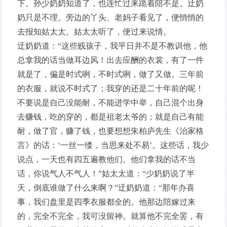
下。孙少奶奶知道了，也连忙过来跪着陪不是。迂奶
奶只是不理。旁边的丫头、老妈子看见了，便悄悄的
去报知姑太太。姑太太听了，便过来说情。
迂奶奶道：“这些贱孩子，我平日并不是不教训他，他
总拿我的话当做耳边风！出去应酬的衣裳，有了一件
就是了，偏是时式咧，不时式咧，做了又做。三年前
的衣服，就说不时式了；我穿的还是二十年前的呢！
不要说是自己没能耐，不能进学中举，自己混个出身
去赚钱，吃的穿的，都是祖老太爷的；就是自己有能
耐，做了官，赚了钱，也要想想朱柏庐先生《治家格
言》的话：‘一丝一缕，当思来处不易’。这些话，我少
说点，一天也有四五遍教他们。他们拿我的话不当
话，你说气人不气人！”姑太太道：“少奶奶说了半
天，倒底谁做了什么来啊？”迂奶奶道：“那年办喜
事，我们盘里是四季衣服都全的。他那边陪嫁过来
的，完全不完全，我可没留神。就算他不完全罢，有