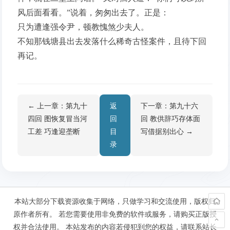
风后面看看。”说着，匆匆出去了。正是：
只为遭逢强令尹，顿教愧煞少夫人。
不知那钱塘县出去发落什么稀奇古怪案件，且待下回
再记。
← 上一章：第九十
返
下一章：第九十六
四回 图恢复冒当河
回
回 教供辞巧存体面
工差 巧逢迎垄断
目
写借据别出心 →
录
本站大部分下载资源收集于网络，只做学习和交流使用，版权归
原作者所有。 若您需要使用非免费的软件或服务，请购买正版授
权并合法使用。 本站发布的内容若侵犯到您的权益，请联系站长