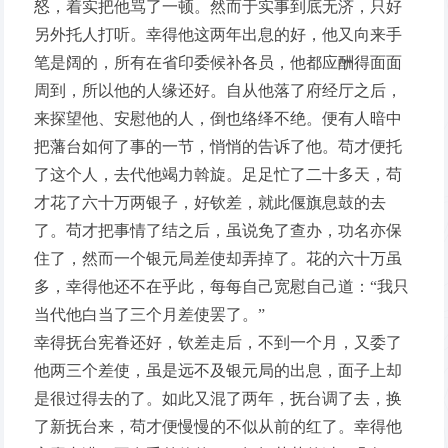
怒，着实把他骂了一顿。然而于实事到底无济，只好
另外托人打听。幸得他这两年出息的好，他又向来手
笔是阔的，所有在省印委候补各员，他都应酬得面面
周到，所以他的人缘还好。自从他落了府经厅之后，
来探望他、安慰他的人，倒也络绎不绝。便有人暗中
把藩台如何了事的一节，悄悄的告诉了他。苟才便托
了这个人，去代他竭力斡旋。足足忙了二十多天，苟
才花了六十万两银子，好钦差，就此偃旗息鼓的去
了。苟才把事情了结之后，虽说免了查办，功名亦保
住了，然而一个银元局差使却弄掉了。花的六十万虽
多，幸得他还不在乎此，每每自己宽慰自己道：“我只
当代他白当了三个月差使罢了。”
幸得抚台宪眷还好，钦差走后，不到一个月，又委了
他两三个差使，虽是远不及银元局的出息，面子上却
是很过得去的了。如此又混了两年，抚台调了去，换
了新抚台来，苟才便慢慢的不似从前的红了。幸得他