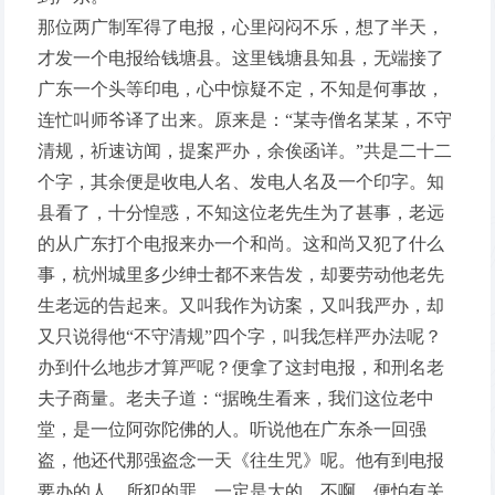
那位两广制军得了电报，心里闷闷不乐，想了半天，
才发一个电报给钱塘县。这里钱塘县知县，无端接了
广东一个头等印电，心中惊疑不定，不知是何事故，
连忙叫师爷译了出来。原来是：“某寺僧名某某，不守
清规，祈速访闻，提案严办，余俟函详。”共是二十二
个字，其余便是收电人名、发电人名及一个印字。知
县看了，十分惶惑，不知这位老先生为了甚事，老远
的从广东打个电报来办一个和尚。这和尚又犯了什么
事，杭州城里多少绅士都不来告发，却要劳动他老先
生老远的告起来。又叫我作为访案，又叫我严办，却
又只说得他“不守清规”四个字，叫我怎样严办法呢？
办到什么地步才算严呢？便拿了这封电报，和刑名老
夫子商量。老夫子道：“据晚生看来，我们这位老中
堂，是一位阿弥陀佛的人。听说他在广东杀一回强
盗，他还代那强盗念一天《往生咒》呢。他有到电报
要办的人，所犯的罪，一定是大的。不啊，便怕有关