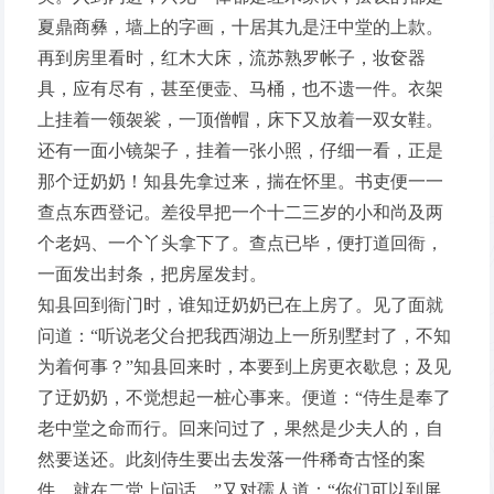
夏鼎商彝，墙上的字画，十居其九是汪中堂的上款。
再到房里看时，红木大床，流苏熟罗帐子，妆奁器
具，应有尽有，甚至便壶、马桶，也不遗一件。衣架
上挂着一领袈裟，一顶僧帽，床下又放着一双女鞋。
还有一面小镜架子，挂着一张小照，仔细一看，正是
那个迂奶奶！知县先拿过来，揣在怀里。书吏便一一
查点东西登记。差役早把一个十二三岁的小和尚及两
个老妈、一个丫头拿下了。查点已毕，便打道回衙，
一面发出封条，把房屋发封。
知县回到衙门时，谁知迂奶奶已在上房了。见了面就
问道：“听说老父台把我西湖边上一所别墅封了，不知
为着何事？”知县回来时，本要到上房更衣歇息；及见
了迂奶奶，不觉想起一桩心事来。便道：“侍生是奉了
老中堂之命而行。回来问过了，果然是少夫人的，自
然要送还。此刻侍生要出去发落一件稀奇古怪的案
件，就在二堂上问话。”又对孺人道：“你们可以到屏