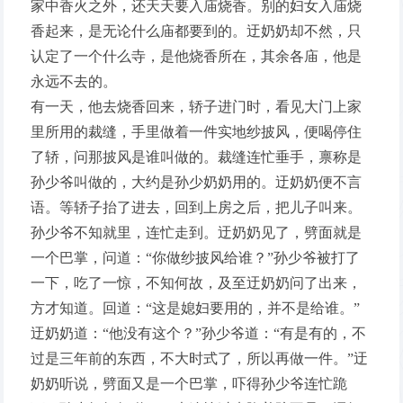
家中香火之外，还天天要入庙烧香。别的妇女入庙烧
香起来，是无论什么庙都要到的。迂奶奶却不然，只
认定了一个什么寺，是他烧香所在，其余各庙，他是
永远不去的。
有一天，他去烧香回来，轿子进门时，看见大门上家
里所用的裁缝，手里做着一件实地纱披风，便喝停住
了轿，问那披风是谁叫做的。裁缝连忙垂手，禀称是
孙少爷叫做的，大约是孙少奶奶用的。迂奶奶便不言
语。等轿子抬了进去，回到上房之后，把儿子叫来。
孙少爷不知就里，连忙走到。迂奶奶见了，劈面就是
一个巴掌，问道：“你做纱披风给谁？”孙少爷被打了
一下，吃了一惊，不知何故，及至迂奶奶问了出来，
方才知道。回道：“这是媳妇要用的，并不是给谁。”
迂奶奶道：“他没有这个？”孙少爷道：“有是有的，不
过是三年前的东西，不大时式了，所以再做一件。”迂
奶奶听说，劈面又是一个巴掌，吓得孙少爷连忙跪