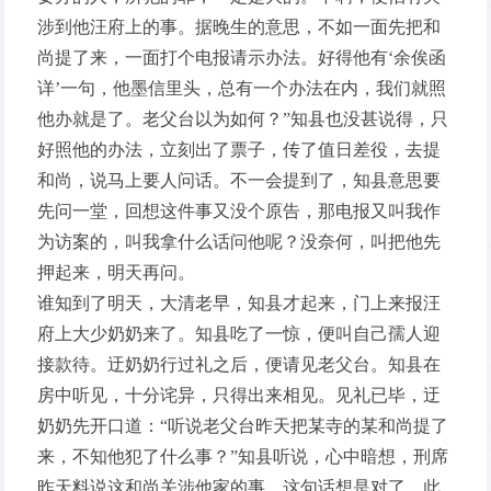
涉到他汪府上的事。据晚生的意思，不如一面先把和
尚提了来，一面打个电报请示办法。好得他有‘余俟函
详’一句，他墨信里头，总有一个办法在内，我们就照
他办就是了。老父台以为如何？”知县也没甚说得，只
好照他的办法，立刻出了票子，传了值日差役，去提
和尚，说马上要人问话。不一会提到了，知县意思要
先问一堂，回想这件事又没个原告，那电报又叫我作
为访案的，叫我拿什么话问他呢？没奈何，叫把他先
押起来，明天再问。
谁知到了明天，大清老早，知县才起来，门上来报汪
府上大少奶奶来了。知县吃了一惊，便叫自己孺人迎
接款待。迂奶奶行过礼之后，便请见老父台。知县在
房中听见，十分诧异，只得出来相见。见礼已毕，迂
奶奶先开口道：“听说老父台昨天把某寺的某和尚提了
来，不知他犯了什么事？”知县听说，心中暗想，刑席
昨天料说这和尚关涉他家的事，这句话想是对了。此