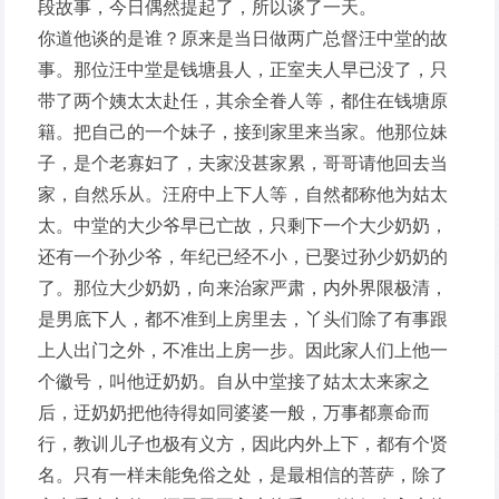
段故事，今日偶然提起了，所以谈了一天。
你道他谈的是谁？原来是当日做两广总督汪中堂的故
事。那位汪中堂是钱塘县人，正室夫人早已没了，只
带了两个姨太太赴任，其余全眷人等，都住在钱塘原
籍。把自己的一个妹子，接到家里来当家。他那位妹
子，是个老寡妇了，夫家没甚家累，哥哥请他回去当
家，自然乐从。汪府中上下人等，自然都称他为姑太
太。中堂的大少爷早已亡故，只剩下一个大少奶奶，
还有一个孙少爷，年纪已经不小，已娶过孙少奶奶的
了。那位大少奶奶，向来治家严肃，内外界限极清，
是男底下人，都不准到上房里去，丫头们除了有事跟
上人出门之外，不准出上房一步。因此家人们上他一
个徽号，叫他迂奶奶。自从中堂接了姑太太来家之
后，迂奶奶把他待得如同婆婆一般，万事都禀命而
行，教训儿子也极有义方，因此内外上下，都有个贤
名。只有一样未能免俗之处，是最相信的菩萨，除了