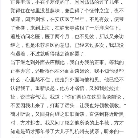
宦囊丰满，不在乎差使的了。闲闲荡荡的过了几年，
觉得住在省里没甚趣味，兼且得了个怔忡之症，夜不
成寐，闻声则惊，在安庆医了半年，不见有效，便带
了全眷，来到上海，在静安寺路租了一所洋房住下。
遍处访问名医，医了两个月，也不见效，所以又来访
继之，也是求荐名医的意思。已经来过多次，我却没
有遇着，不过就听得继之谈起罢了。
当下继之到外面去应酬他，我自办我的正事。等我的
正事办完，还听得他在外面高谈阔论。我不知他谈些
什么，心里熬不住，便走到外面与他相见。他已经不
认得我了。重新谈起，他方才省悟，又和我拉拉扯
扯，说些客气话。我道：“你们两位在这里高谈阔论，
不要因我出来了，打断了话头，让我也好领教领教。”
苟才听说，又回身向继之汩汩而谈，直谈到将近断黑
时，方才起去。我又问了继之他所谈的上半截，方才
知道是苟才那年带了大儿子到杭州去就亲，听来的一