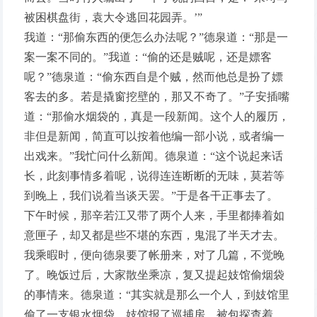
被困棋盘街，袁大令逃回花园弄。’”
我道：“那偷东西的便怎么办法呢？”德泉道：“那是一
案一案不同的。”我道：“偷的还是贼呢，还是嫖客
呢？”德泉道：“偷东西自是个贼，然而他总是扮了嫖
客去的多。若是撬窗挖壁的，那又不奇了。”子安插嘴
道：“那偷水烟袋的，真是一段新闻。这个人的履历，
非但是新闻，简直可以按着他编一部小说，或者编一
出戏来。”我忙问什么新闻。德泉道：“这个说起来话
长，此刻事情多着呢，说得连连断断的无味，莫若等
到晚上，我们说着当谈天罢。”于是各干正事去了。
下午时候，那辛若江又带了两个人来，手里都捧着如
意匣子，却又都是些不堪的东西，鬼混了半天才去。
我乘暇时，便向德泉要了帐册来，对了几篇，不觉晚
了。晚饭过后，大家散坐乘凉，复又提起妓馆偷烟袋
的事情来。德泉道：“其实就是那么一个人，到妓馆里
偷了一支银水烟袋，妓馆报了巡捕房，被包探查着