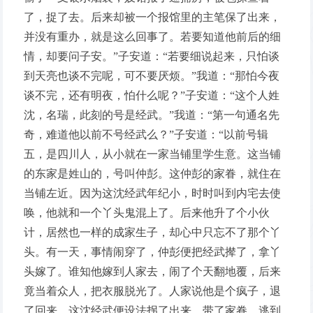
了，捉了去。后来却被一个报馆里的主笔保了出来，
并没有重办，就是这么回事了。若要知道他前后的细
情，却要问子安。”子安道：“若要细说起来，只怕谈
到天亮也谈不完呢，可不要厌烦。”我道：“那怕今夜
谈不完，还有明夜，怕什么呢？”子安道：“这个人姓
沈，名瑞，此刻的号是经武。”我道：“第一句通名先
奇，难道他以前不号经武么？”子安道：“以前号辑
五，是四川人，从小就在一家当铺里学生意。这当铺
的东家是姓山的，号叫仲彭。这仲彭的家眷，就住在
当铺左近。因为这沈经武年纪小，时时叫到内宅去使
唤，他就和一个丫头鬼混上了。后来他升了个小伙
计，居然也一样的成家生子，却心中只忘不了那个丫
头。有一天，事情闹穿了，仲彭便把经武撵了，拿丫
头嫁了。谁知他嫁到人家去，闹了个天翻地覆，后来
竟当着众人，把衣服脱光了。人家说他是个疯子，退
了回来。这沈经武便设法拐了出来，带了家眷，逃到