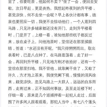
罢了，你要吃茶，他如何不卖？”坐了一会，便回去安
歇。次日早起，更是炎热。我想起昨夜到的升平楼，
甚觉凉快，何不去坐一会呢？早上各伙计都有事，德
泉也要照应一切，我便不去惊动他们，一个人逛到四
马路，只见许多铺家都还没有开门。走到升平楼看
时，门是开了，上楼一看，谁知他那些杌子都反过
来，放在桌子上。问他泡茶时，堂倌还在那里揉眼
睛，答道：“水还没有开呢。”我只得惘惘而出。取出
表看时，已是八点钟了。在马路逛荡着，走了好一
会，再回到升平楼，只见地方刚才收拾好，还有一个
堂倌在那里扫地。我不管他，就靠阑干坐了，又歇了
许久，方才泡上茶来。我便凭阑下视，慢慢的清风徐
来，颇觉凉快。忽见马路上一大群人，远远的自东而
西，走将过来，正不知因何事故。及至走近楼下时，
仔细一看，原来是几个巡捕押着一起犯人走过，后面
围了许多闲人跟着观看。那犯人当中，有七八个蓬头