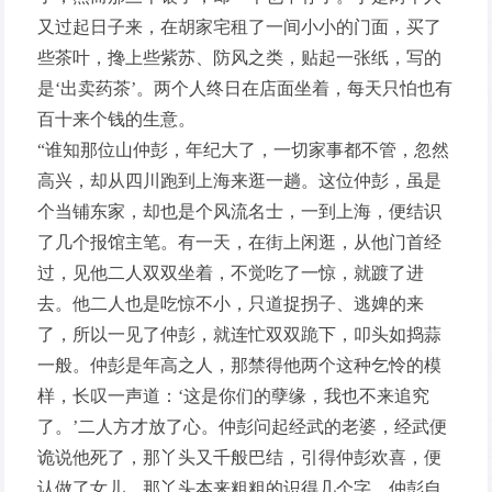
又过起日子来，在胡家宅租了一间小小的门面，买了
些茶叶，搀上些紫苏、防风之类，贴起一张纸，写的
是‘出卖药茶’。两个人终日在店面坐着，每天只怕也有
百十来个钱的生意。
“谁知那位山仲彭，年纪大了，一切家事都不管，忽然
高兴，却从四川跑到上海来逛一趟。这位仲彭，虽是
个当铺东家，却也是个风流名士，一到上海，便结识
了几个报馆主笔。有一天，在街上闲逛，从他门首经
过，见他二人双双坐着，不觉吃了一惊，就踱了进
去。他二人也是吃惊不小，只道捉拐子、逃婢的来
了，所以一见了仲彭，就连忙双双跪下，叩头如捣蒜
一般。仲彭是年高之人，那禁得他两个这种乞怜的模
样，长叹一声道：‘这是你们的孽缘，我也不来追究
了。’二人方才放了心。仲彭问起经武的老婆，经武便
诡说他死了，那丫头又千般巴结，引得仲彭欢喜，便
认做了女儿。那丫头本来粗粗的识得几个字，仲彭自