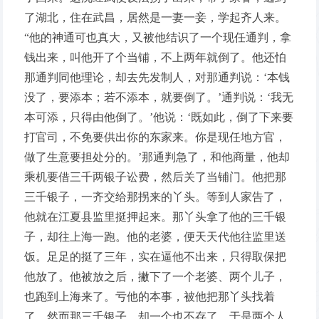
了湖北，住在武昌，居然是一妻一妾，学起齐人来。
“他的神通可也真大，又被他结识了一个现任通判，拿
钱出来，叫他开了个当铺，不上两年就倒了。他还怕
那通判同他理论，却去先发制人，对那通判说：‘本钱
没了，要添本；若不添本，就要倒了。’通判说：‘我无
本可添，只得由他倒了。’他说：‘既如此，倒了下来要
打官司，不免要供出你的东家来。你是现任地方官，
做了生意要担处分的。’那通判急了，和他商量，他却
乘机要借三千两银子讼费，然后关了当铺门。他把那
三千银子，一齐交给那拐来的丫头。等到人家告了，
他就在江夏县监里挺押起来。那丫头拿了他的三千银
子，却往上海一跑。他的老婆，便天天代他往监里送
饭。足足的挺了三年，实在逼他不出来，只得取保把
他放了。他被放之后，撇下了一个老婆、两个儿子，
也跑到上海来了。亏他的本事，被他把那丫头找着
了，然而那三千银子，却一个也不存了。于是两个人