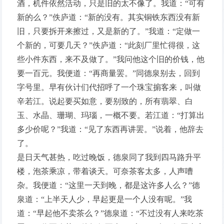
酒，机件依然活动，只是旧的太不像了。我道：“可有
新的么？”佚庐道：“新的没有。其实铜铁东西没有新
旧，只要拆开来擦过，又是新的了。”我道：“定做一
个新的，可要几天？”佚庐道：“此刻厂里忙得很，这
些小件东西，来不及做了。”我问他这个旧的价钱，他
要一百元。我便道：“再商量罢。”同德泉别去，回到
字号里。早有伙计们代招呼了一个珠宝掮客来，叫做
辛若江。说起要买如意，要别致的，所有翡翠、白
玉、水晶、珊瑚、玛瑙，一概不要。若江道：“打算出
多少价呢？”我道：“见了东西再讲罢。”说着，他辞去
了。
是日天气甚热，吃过晚饭，德泉同了我到四马路升平
楼，泡茶乘凉，带着谈天。可奈茶客太多，人声嘈
杂。我便道：“这里一天到晚，都是这许多人么？”德
泉道：“上半天人少，早起更是一个人没有呢。”我
道：“早起他不卖茶么？”德泉道：“不过没有人来吃茶