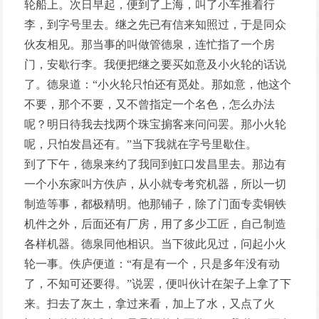
轮船上。次日早起，便到了上海，叫了小车推着行
李，到字号里去。继之先已有信来知照过，于是同众
伙友相见。那当事的叫做管德泉，连忙指了一个房
门，安歇行李。我便把继之要买如意及小火轮的话说
了。德泉道：“小火轮只怕还有觅处。那如意，他这个
不要，那个不要，又不曾指定一个名色，怎么办法
呢？明日待我去找两个珠宝掮客来问问罢。那小火轮
呢，只怕发昌还有。”当下我就在字号里歇住。
到了下午，德泉来约了我同到虹口发昌里去。那边有
一个小东家叫方佚庐，从小就专考究机器，所以一切
制造等事，都极精明。他那铺子，除了门面专卖铜铁
机件之外，后面还有厂房，用了多少工匠，自己制造
各样机器。德泉同他相识。当下彼此见过，问起小火
轮一事。佚庐便道：“有是有一个，只是多年没有动
了，不知可还要得。”说罢，便叫伙计在架子上拿了下
来。扫去了灰土，拿过来看，加上了水，又点了火