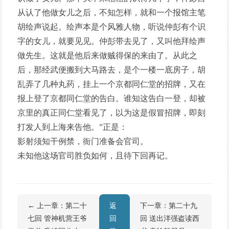
从认了他做女儿之后，不知怎样，就和一个报馆主笔
胡绘声说起。绘声本是个风雅人物，听说仲彭有个识
字的女儿，就要见见。仲彭带去见了，又叫他拜绘声
做先生。这就是他后来做贼得保的来由了。从此之
后，那经武便搬到大马路去，是个一楼一底房子，胡
乱弄了几种丸药，挂上一个京都同仁堂的招牌，又在
报上登了京都同仁堂的告白。谁知这告白一登，却被
京里的真正同仁堂看见了，以为这是假冒招牌，即刻
打发人到上海来告他。”正是：
影射须知干例禁，衙门准备会官司。
未知他这场官司胜负如何，且待下回再记。
← 上一章：第二十
返
下一章：第二十九
七回 管神机营王爷
回
回 送出洋强盗读西