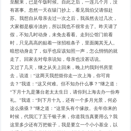
至醒来，已是午饭时候。自此之后，一连几个月，没
有甚事。忽然一天在辕门抄上，看见我伯父请假赴
苏。我想自从母亲去过一次之后，我虽然去过几次，
大家都是极冷淡的，所以我也不很常去了。昨天请了
假，不知几时动身，未免去看看。走到公馆门前看
时，只见高高的贴着一张招租条子，里面阒其无人。
暗想动身走了，似乎也应该知照一声，怎么悄悄的就
走了。回家去对母亲说知，母亲也没甚话说。
又过了几天，继之从关上回来，晚上约我到书房里
去，说道：“这两天我想烦你走一次上海，你可肯
去？”我道：“这又何难。但不知办什么事？”继之道：
“下月十九是藩台老太太生日，请你到上海去办一份寿
礼。”我道：“到下月十九，还有一个多月光景，何必
这么亟亟？”继之道：“这里头有个缘故。去年你来的
时候，代我汇了五千银子来，你道我当真要用么？我
这里多少还有万把银子，我是要立一个小小基业，以