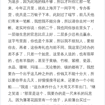
为退步，因为此地的钱不够，所以才叫你汇那一笔
来。今年正月里，就在上海开了一间字号，专办客
货，统共是二万银子下本。此刻过了端节，前几天他
们寄来一笔帐，我想我不能分身，所以请你去对一对
帐。老实对你说：你的二千，我也同你放在里头了，
一层做生意的官息比庄上好，二层多少总有点赢余。
这字号里面，你也是个东家，所以我不烦别人，要烦
你去。再者，这份寿礼也与前不同。我这里已经办的
差不多了，只差一个如意。这里各人送的，也有翡翠
的，也有羊脂的，甚至于黄杨、竹根、紫檀、瓷器、
水晶、珊瑚、玛瑙……无论整的、镶的都有了。我想
要办一个出乎这几种之外的，价钱又不能十分大，所
以要你早去几天，好慢慢搜寻起来。还要办一个小轮
船……”我道：“这办来作什么？大哥又不常出门。”继
之笑道：“那里是这个，我要办的是一尺来长的玩意
儿。因为藩署花园里有一个池子，从前藩台买过一