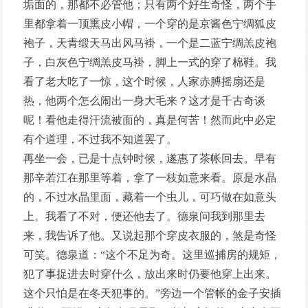
垢面的，那都不必管他；只有两个好生奇怪，两个手
里都拿着一顶熏皮小帽，一个穿的是京酱色宁绸狐皮
袍子，天青缎天马出风马褂，一个是二蓝宁绸羔皮袍
子，白灰色宁绸羔皮马褂，脚上一式的穿了棉鞋。我
看了老大吃了一惊，这个时候，人家赤膊摇扇还是
热，他两个怎么闹出一身大毛来？这才是千古奇谈
呢！看他走得汗流被面的，真是何苦！然而此中必定
有个道理，不过我不知道罢了。
再坐一会，已是十点钟时候，遂惠了茶帐回去。早有
那辛若江在那里等着，拿了一枝如意来看。原是水晶
的，不过水晶里面，藏着一个虫儿，可巧做在如意头
上。我看了不对，便还他去了。德泉问我到那里去
来，我告诉了他。又说起那个穿皮衣服的，煞是奇怪
可笑。德泉道：“这个不足为奇。这里巡捕房的规矩，
犯了事捉进去时穿什么，放出来时仍要他穿上出来。
这个只怕是在冬天犯事的。”旁边一个管帐的金子安插