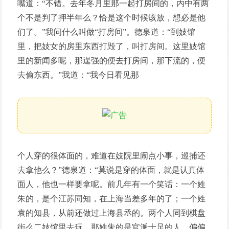
嘴道：“不错。去年冬月里那一起打房间的，内中有两
个不是判了押半年么？恰是这个时候该放，想必是他
们了。”我问什么叫做“打房间”。德泉道：“到妓馆
里，把妓女的房里东西打毁了，叫打房间。这里妓馆
里的新闻多呢，那逞强的便去打房间，那下流的，便
去偷东西。”我道：“我今日看见那
个人穿的很体面的，难道在妓院里闹点小事，巡捕还
去拿他么？”德泉道：“莫说是穿的体面，就是认真体
面人，他也一样要拿呢。前几年有一个笑话：一个姓
朱的，是个江苏同知，在上海当差多年的了；一个姓
袁的知县，从前还做过上海县丞的。两个人同到棋盘
街么二妓馆里去玩。那姓朱的是官派十足的人，偏偏