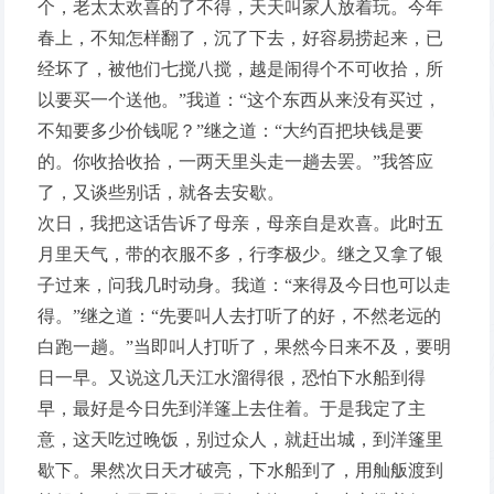
个，老太太欢喜的了不得，天天叫家人放着玩。今年
春上，不知怎样翻了，沉了下去，好容易捞起来，已
经坏了，被他们七搅八搅，越是闹得个不可收拾，所
以要买一个送他。”我道：“这个东西从来没有买过，
不知要多少价钱呢？”继之道：“大约百把块钱是要
的。你收拾收拾，一两天里头走一趟去罢。”我答应
了，又谈些别话，就各去安歇。
次日，我把这话告诉了母亲，母亲自是欢喜。此时五
月里天气，带的衣服不多，行李极少。继之又拿了银
子过来，问我几时动身。我道：“来得及今日也可以走
得。”继之道：“先要叫人去打听了的好，不然老远的
白跑一趟。”当即叫人打听了，果然今日来不及，要明
日一早。又说这几天江水溜得很，恐怕下水船到得
早，最好是今日先到洋篷上去住着。于是我定了主
意，这天吃过晚饭，别过众人，就赶出城，到洋篷里
歇下。果然次日天才破亮，下水船到了，用舢舨渡到