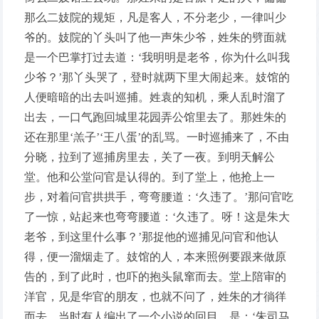
那么二妓院的规矩，凡是客人，不分老少，一律叫少
爷的。妓院的丫头叫了他一声朱少爷，姓朱的劈面就
是一个巴掌打过去道：‘我明明是老爷，你为什么叫我
少爷？’那丫头哭了，登时就两下里大闹起来。妓馆的
人便暗暗的出去叫巡捕。姓袁的知机，乘人乱时溜了
出去，一口气跑回城里花园弄公馆里去了。那姓朱的
还在那里‘羔子’‘王八蛋’的乱骂。一时巡捕来了，不由
分晓，拉到了巡捕房里去，关了一夜。到明天解公
堂。他和公堂问官是认得的。到了堂上，他抢上一
步，对着问官拱拱手，弯弯腰道：‘久违了。’那问官吃
了一惊，站起来也弯弯腰道：‘久违了。呀！这是朱大
老爷，到这里什么事？’那捉他的巡捕见问官和他认
得，便一溜烟走了。妓馆的人，本来照例要跟来做原
告的，到了此时，也吓的抱头鼠窜而去。堂上陪审的
洋官，见是华官的朋友，也就不问了，姓朱的才徜徉
而去。当时有人编出了一个小说的回目，是：‘朱司马