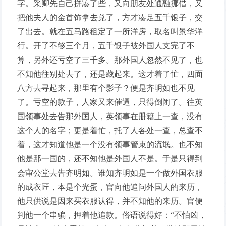
字。采卿先自己拼凑了些，又向朋友处通融挪借，又
把他夫人的金首饰拿去兑了，方才凑足五千银子，交
了出去。就在五马路租定了一所洋房，取名叫景华洋
行。开了不够三个月，五千银子被外国人支完了不
算，另外还亏空了三千多。那外国人忽然不见了，也
不知他往别处去了，还是藏起来。这才着了忙，四面
八方去寻起来，那里有个影子？便是齐明如也不见
了。亏空的款子，人家又来催逼，只得倒闭了。往英
国领事处去告那外国人，英领事在册籍上一查，没有
这个人的名字；更是着忙，托了人各处一查，总查不
着，这才知道他是一个没有领事管束的流氓。也不知
他是那一国的，还不知他是外国人不是。于是只得到
会审公堂去告齐明如。谁知齐明如是一个做外国衣服
的成衣匠，本是个光蛋，官向他追问外国人的来历，
他只供说是因来买衣服认得，并不知他的来历。官便
判他一个串骗，押着他追款。俗语说得好：“不怕凶，