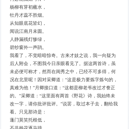
杨柳有芽初蘸水，
牡丹才蕊不胜烟。
从知眼底花皆幻，
闻说江南月未圆。
人静漏残灯惨绿，
碧纱窗外一声鹃。
我看了，不觉暗暗惊奇。古来才妓之说，我一向疑为
后人附会，不图我今日亲眼看见了。据这两首诗，虽
未必便可称才，然而在闺秀之中，已经不可多得，何
况在北里呢！因对采卿道：“这是极力要炼字炼句的，
真难为他！”月卿接口道：“这都是柳老爷改过才誊正
的。”采卿道：“这里面有两首《野花》诗，我始终未
改一字，请你批评批评。”说罢，取过本子去，翻给我
看。只见那诗是：
蓬门莫笑托根低，
不共杨花逐马蹄。