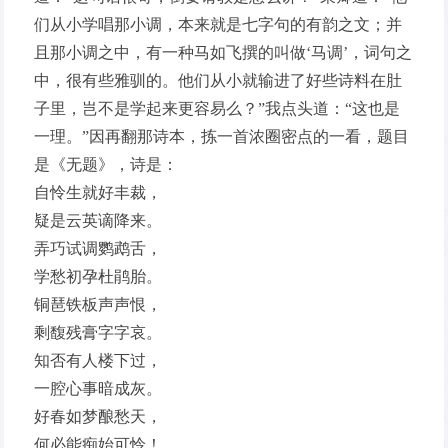
们从小学唱那小调，本来就是七字句的有韵之文；并
且那小调之中，有一种马如飞撰的叫做‘马调’，词句之
中，很有些雅驯的。他们从小就输进了好些诗料在肚
子里，岂不是学起来更容易么？”我点头道：“这也是
一理。”因再翻那诗本，拣一首浓圈密点的一看，题目
是《无题》，诗是：
自怜生就好丰裁，
疑是云英谪降来。
弄巧试调鹦鹉舌，
学愁初孕杜鹃胎。
铜琶铁板声声恨，
剩馥残膏字字哀。
知否有人楼下过，
一腔心事暗成灰。
好春如梦酿愁天，
何必能痴始可怜！