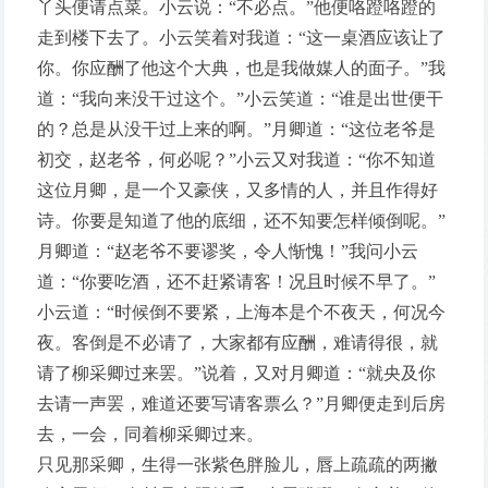
丫头便请点菜。小云说：“不必点。”他便咯蹬咯蹬的
走到楼下去了。小云笑着对我道：“这一桌酒应该让了
你。你应酬了他这个大典，也是我做媒人的面子。”我
道：“我向来没干过这个。”小云笑道：“谁是出世便干
的？总是从没干过上来的啊。”月卿道：“这位老爷是
初交，赵老爷，何必呢？”小云又对我道：“你不知道
这位月卿，是一个又豪侠，又多情的人，并且作得好
诗。你要是知道了他的底细，还不知要怎样倾倒呢。”
月卿道：“赵老爷不要谬奖，令人惭愧！”我问小云
道：“你要吃酒，还不赶紧请客！况且时候不早了。”
小云道：“时候倒不要紧，上海本是个不夜天，何况今
夜。客倒是不必请了，大家都有应酬，难请得很，就
请了柳采卿过来罢。”说着，又对月卿道：“就央及你
去请一声罢，难道还要写请客票么？”月卿便走到后房
去，一会，同着柳采卿过来。
只见那采卿，生得一张紫色胖脸儿，唇上疏疏的两撇