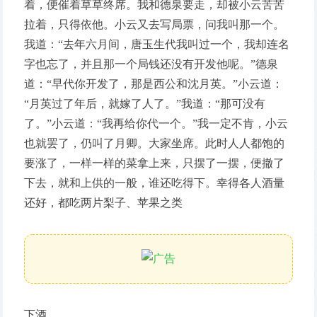
着，便催着草草终席。我和德泉要走，却被小云苦苦
拉着，只得依他。小云又去写局票，问我叫那一个。
我道：“去年六月间，唐玉生代我叫过一个，我却连名
字也忘了，并且那一个局钱还没有开发他呢。”德泉
道：“早代你开发了，那是西公和沈月英。”小云道：
“月英过了年后，就嫁了人了。”我道：“那可没有
了。”小云道：“我再给你代一个。”我一定不肯，小云
也就罢了，仍叫了月卿。大家坐席。此时人人都饱的
要涨了，一样一样的菜拿上来，只摆了一摆，便撤了
下去，就和上供的一般，谁还吃得下。幸得各人酒量
还好，都吃两片梨子、苹果之类
下酒。