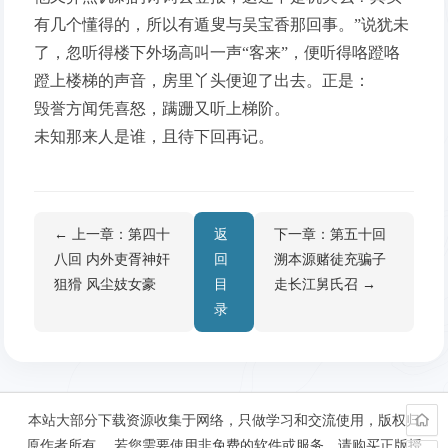
有几个懂得的，所以有遁叟与吴宝香那回事。”说犹未
了，忽听得楼下外场高叫一声“客来”，便听得咯蹬咯
蹬上楼梯的声音，房里丫头便迎了出去。正是：
毁誉方闻凭喜怒，蹒跚又听上梯阶。
未知那来人是谁，且待下回再记。
← 上一章：第四十
返
下一章：第五十回
八回 内外吏胥神奸
回
溯本源赌徒充骗子
狙猾 风尘妓女豪
目
走长江舅氏召 →
录
本站大部分下载资源收集于网络，只做学习和交流使用，版权归
原作者所有。 若您需要使用非免费的软件或服务，请购买正版授