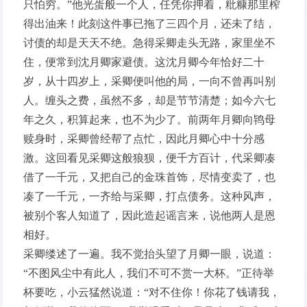
只怕穷。”他光蛋般一个人，任凭你押着，粃糠那里榨
得出油来！此刻这件事已拖了三四个月，还未了结，
讨债的却是天天不绝。急得采卿走头无路，家里坐不
住，便常到沈月卿家避债。这沈月卿今年恰好二十
岁，从十四岁上，采卿便叫他的局，一向不曾再叫别
人。缠头之费，虽然不多，却是节节清楚；如今六七
年之久，积算起来，也不为少了。前两年月卿向鸨母
赎身时，采卿曾经帮了点忙，因此月卿心中十分感
激。这回看见采卿这般狼狈，便千方百计，代采卿凑
借了一千元，又把自己的金珠首饰，尽情变卖了，也
凑了一千元，一齐给与采卿，打点债务。这种风声，
被别个客人知道了，因此造起谣言来，说他两人是恩
相好。
采卿缕述了一遍。我不觉抬头望了月卿一眼，说道：
“不图风尘中有此人，我们不可不赏一大杯。”正待举
杯要吃，小云猛然说道：“对不住你！你花了钱请我，