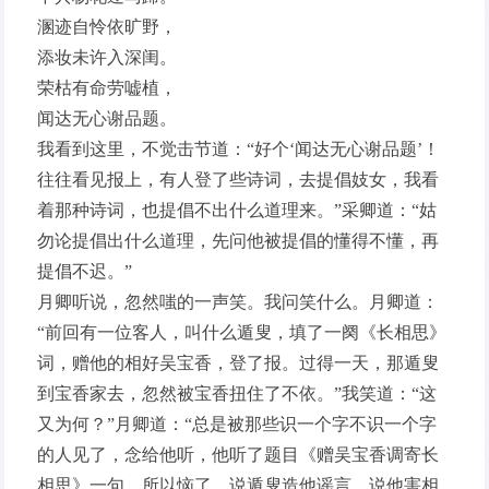
溷迹自怜依旷野，
添妆未许入深闺。
荣枯有命劳嘘植，
闻达无心谢品题。
我看到这里，不觉击节道：“好个‘闻达无心谢品题’！
往往看见报上，有人登了些诗词，去提倡妓女，我看
着那种诗词，也提倡不出什么道理来。”采卿道：“姑
勿论提倡出什么道理，先问他被提倡的懂得不懂，再
提倡不迟。”
月卿听说，忽然嗤的一声笑。我问笑什么。月卿道：
“前回有一位客人，叫什么遁叟，填了一阕《长相思》
词，赠他的相好吴宝香，登了报。过得一天，那遁叟
到宝香家去，忽然被宝香扭住了不依。”我笑道：“这
又为何？”月卿道：“总是被那些识一个字不识一个字
的人见了，念给他听，他听了题目《赠吴宝香调寄长
相思》一句，所以恼了，说遁叟造他谣言，说他害相