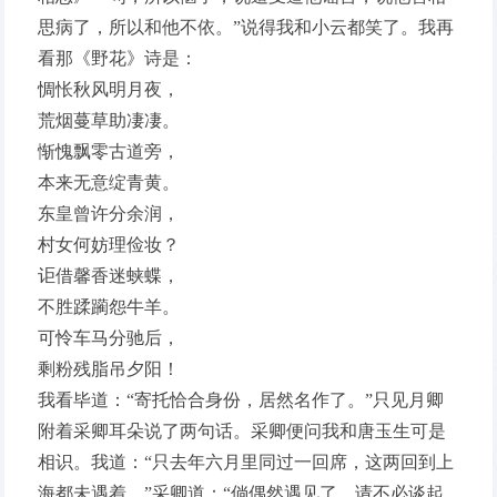
思病了，所以和他不依。”说得我和小云都笑了。我再
看那《野花》诗是：
惆怅秋风明月夜，
荒烟蔓草助凄凄。
惭愧飘零古道旁，
本来无意绽青黄。
东皇曾许分余润，
村女何妨理俭妆？
讵借馨香迷蛱蝶，
不胜蹂躏怨牛羊。
可怜车马分驰后，
剩粉残脂吊夕阳！
我看毕道：“寄托恰合身份，居然名作了。”只见月卿
附着采卿耳朵说了两句话。采卿便问我和唐玉生可是
相识。我道：“只去年六月里同过一回席，这两回到上
海都未遇着。”采卿道：“倘偶然遇见了，请不必谈起