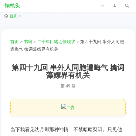
钢笔头
首页
首页
>
书籍
>
二十年目睹之怪现状
>
第四十九回 串外人同胞
遭晦气 擒词藻嫖界有机关
第四十九回 串外人同胞遭晦气 擒词
藻嫖界有机关
第 49 章
当下我看见沈月卿那种神情，不禁暗暗疑讶。只见他