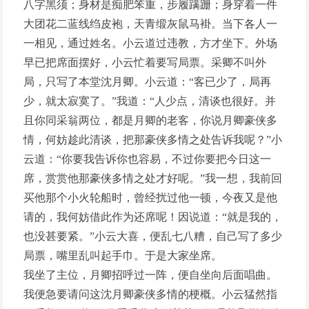
八字黑须；身材是痴肥笨重，步履蹒跚；身穿着一件
大团花二蓝线绉皮袍，天青缎灰鼠马褂。当下各人一
一相见，通过姓名。小云道过违教，方才坐下。外场
早已把席面摆好，小云忙着要写局票。采卿不叫外
局，只写了本堂沈月卿。小云道：“客已少了，局再
少，就太寂寞了。”我道：“人少点，清谈也很好。并
且你同采翁两位，都是月卿的老客，你说月卿豪侠多
情，何妨趁此清谈，把那豪侠多情之处告诉我呢？”小
云道：“你要我告诉你也容易，不过你要把今日这一
席，赏赏他那豪侠多情之处才好呢。”我一想，我前回
买他那个小火轮船时，曾经扰过他一顿，今夜又是他
请的，我何妨借此作为还席呢！因说道：“就是我的，
也没甚要紧。”小云大喜，便乱七八糟，自己写了多少
局票，嘴里乱叫起手巾。于是大家坐席。
我坐了主位，月卿招呼过一阵，便自坐向后面唱曲。
我便急要请问这沈月卿豪侠多情的梗概。小云猛然指