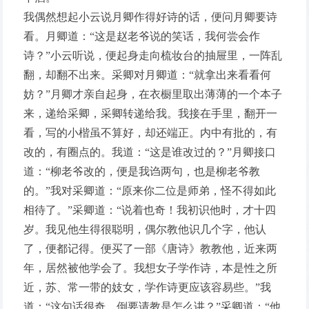
我偶然想起小云说月卿作得好诗的话，便问月卿要诗
看。月卿道：“这是赵老爷说的笑话，我何尝会作
诗？”小云听说，便起身走向梳妆台的抽屉里，一阵乱
翻，却翻不出来。采卿对月卿道：“就拿出来看看何
妨？”月卿才亲自起身，在衣橱里取出薄薄的一个本子
来，递给采卿，采卿转递给我。我接在手里，翻开一
看，写的小楷虽不算好，却还端正。内中有批的，有
改的，有圈点的。我道：“这是谁改过的？”月卿接口
道：“柳老爷改的，便是我诌两句，也是柳老爷教
的。”我对采卿道：“原来你二位是师弟，怪不得如此
相待了。”采卿道：“说着也奇！我初识他时，才十四
岁。我见他生得很聪明，偶尔教他识几个字，他认
了，便都记得。便买了一部《唐诗》教教他，近来两
年，居然被他学会了。我想女子学作诗，本是性之所
近，苏、常一带的妓女，学作诗更应该容易些。”我
道：“这句话很奇，倒要请教是怎么讲？”采卿道：“他