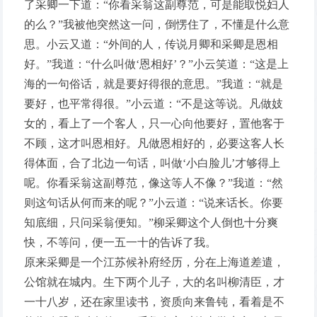
了采卿一下道：“你看采翁这副尊范，可是能取悦妇人
的么？”我被他突然这一问，倒愣住了，不懂是什么意
思。小云又道：“外间的人，传说月卿和采卿是恩相
好。”我道：“什么叫做‘恩相好’？”小云笑道：“这是上
海的一句俗话，就是要好得很的意思。”我道：“就是
要好，也平常得很。”小云道：“不是这等说。凡做妓
女的，看上了一个客人，只一心向他要好，置他客于
不顾，这才叫恩相好。凡做恩相好的，必要这客人长
得体面，合了北边一句话，叫做‘小白脸儿’才够得上
呢。你看采翁这副尊范，像这等人不像？”我道：“然
则这句话从何而来的呢？”小云道：“说来话长。你要
知底细，只问采翁便知。”柳采卿这个人倒也十分爽
快，不等问，便一五一十的告诉了我。
原来采卿是一个江苏候补府经历，分在上海道差遣，
公馆就在城内。生下两个儿子，大的名叫柳清臣，才
一十八岁，还在家里读书，资质向来鲁钝，看着是不