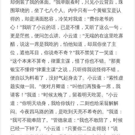
却倒装了我的体面。”我举眼看时，只见小云背后，珠
围翠绕的，坐了七八个人。内中只有一个黄银宝是认
得的，却是满面怒容，冷笑对我道：“费你老爷的
心！”我听了小云的话，已是不懂，又听了这么一句，
更是茫然，便问怎么讲。小云道：“无端的在这里吃寡
醋，说这一席是我吃的，怕他知道，却屈你坐了主
位，遮他耳目，你说奇不奇？”我不禁笑了一笑道：
“这个本来不算奇，律重主谋，怪了你也不错。”那黄
银宝不懂得“律重主谋”之说，只听得我说怪得不错，
便自以为料着了，没好气起身去了。小云道：“索性虚
题实做一回。”便对月卿道：“叫他们再预备一席，我
请客！”我道：“时候太晚了，留着明天吃罢。”小云
道：“你明天动身，我给你饯行，二则也给采翁解解
闷。今夜四马路的酒，是吃到天亮不希奇的。”我道：
“我可不能奉陪了。”管德泉道：“我也不敢陪了，时候
已经一下钟了。”小云道：“只要你二位走得脱！”说