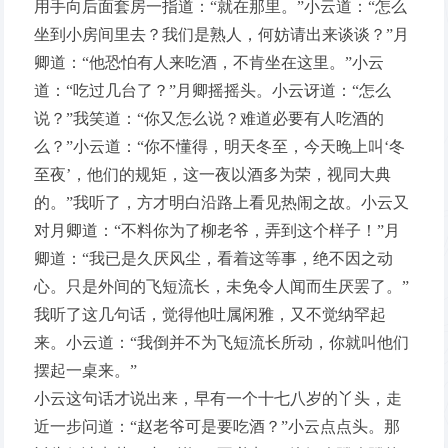
用手向后面套房一指道：“就在那里。”小云道：“怎么
坐到小房间里去？我们是熟人，何妨请出来谈谈？”月
卿道：“他恐怕有人来吃酒，不肯坐在这里。”小云
道：“吃过几台了？”月卿摇摇头。小云讶道：“怎么
说？”我笑道：“你又怎么说？难道必要有人吃酒的
么？”小云道：“你不懂得，明天冬至，今天晚上叫‘冬
至夜’，他们的规矩，这一夜以酒多为荣，视同大典
的。”我听了，方才明白沿路上看见热闹之故。小云又
对月卿道：“不料你为了柳老爷，弄到这个样子！”月
卿道：“我已是久厌风尘，看着这等事，绝不因之动
心。只是外间的飞短流长，未免令人闻而生厌罢了。”
我听了这几句话，觉得他吐属闲雅，又不觉纳罕起
来。小云道：“我倒并不为飞短流长所动，你就叫他们
摆起一桌来。”
小云这句话才说出来，早有一个十七八岁的丫头，走
近一步问道：“赵老爷可是要吃酒？”小云点点头。那