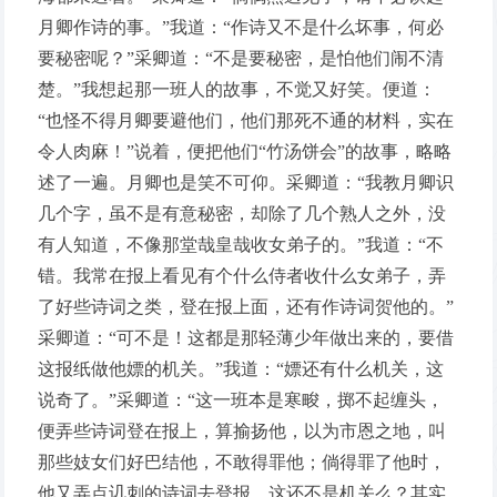
月卿作诗的事。”我道：“作诗又不是什么坏事，何必
要秘密呢？”采卿道：“不是要秘密，是怕他们闹不清
楚。”我想起那一班人的故事，不觉又好笑。便道：
“也怪不得月卿要避他们，他们那死不通的材料，实在
令人肉麻！”说着，便把他们“竹汤饼会”的故事，略略
述了一遍。月卿也是笑不可仰。采卿道：“我教月卿识
几个字，虽不是有意秘密，却除了几个熟人之外，没
有人知道，不像那堂哉皇哉收女弟子的。”我道：“不
错。我常在报上看见有个什么侍者收什么女弟子，弄
了好些诗词之类，登在报上面，还有作诗词贺他的。”
采卿道：“可不是！这都是那轻薄少年做出来的，要借
这报纸做他嫖的机关。”我道：“嫖还有什么机关，这
说奇了。”采卿道：“这一班本是寒畯，掷不起缠头，
便弄些诗词登在报上，算揄扬他，以为市恩之地，叫
那些妓女们好巴结他，不敢得罪他；倘得罪了他时，
他又弄点讥刺的诗词去登报，这还不是机关么？其实