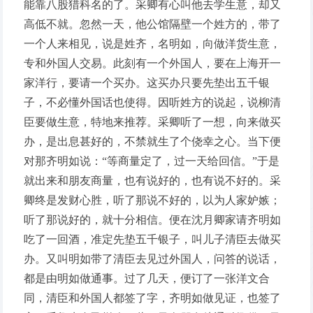
能靠八股猎科名的了。采卿有心叫他去学生意，却又
高低不就。忽然一天，他公馆隔壁一个姓方的，带了
一个人来相见，说是姓齐，名明如，向做洋货生意，
专和外国人交易。此刻有一个外国人，要在上海开一
家洋行，要请一个买办。这买办只要先垫出五千银
子，不必懂外国话也使得。因听姓方的说起，说柳清
臣要做生意，特地来推荐。采卿听了一想，向来做买
办，是出息甚好的，不禁就生了个侥幸之心。当下便
对那齐明如说：“等商量定了，过一天给回信。”于是
就出来和朋友商量，也有说好的，也有说不好的。采
卿终是发财心胜，听了那说不好的，以为人家妒嫉；
听了那说好的，就十分相信。便在沈月卿家请齐明如
吃了一回酒，准定先垫五千银子，叫儿子清臣去做买
办。又叫明如带了清臣去见过外国人，问答的说话，
都是由明如做通事。过了几天，便订了一张洋文合
同，清臣和外国人都签了字，齐明如做见证，也签了