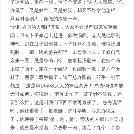
了这句话，走前一步，请了个安道：‘谢大人栽培。’总
办见了，又是好气，又是好笑，却又不好拿他怎样，
只有对着别人，微微的冷笑一声。
“此时会哨的人都已齐集，大家不过谈些日来军事新
闻，只有卜子修赶出赶进，催做汤圆。众人见他那副
神气，都在肚子里暗笑，卜子修只不觉着。催得汤圆
熟时，一碗一碗的盛在那里，未曾拿上去，子修自己
亲来一看，见是每碗四个，便拿起汤匙来，在别个碗
上取了两个，凑在一个碗里，过细数一数，是六个无
疑了，便亲自双手捧了，送至总办跟前，双手一献至
额道：‘这是卑职孝敬大人的禄位高升！’总办倒也拿他
无可如何，笑说道：‘老兄太忙了！破了钞不算数，还
要那么忙，这是叫我们下回不敢再查夜了。’总办说话
时，他还垂着手，挺着腰，洗耳恭听。等总办说完
了，他便接连答应‘是，是，是’。旁边的人都几乎笑起
来，他总是不觉着。又去取一碗，添足了九个，亲自