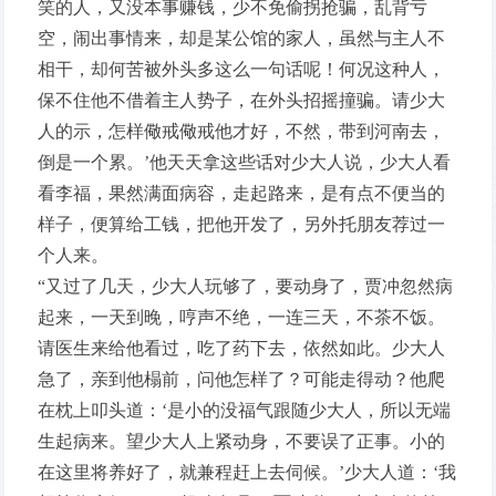
笑的人，又没本事赚钱，少不免偷拐抢骗，乱背亏
空，闹出事情来，却是某公馆的家人，虽然与主人不
相干，却何苦被外头多这么一句话呢！何况这种人，
保不住他不借着主人势子，在外头招摇撞骗。请少大
人的示，怎样儆戒儆戒他才好，不然，带到河南去，
倒是一个累。’他天天拿这些话对少大人说，少大人看
看李福，果然满面病容，走起路来，是有点不便当的
样子，便算给工钱，把他开发了，另外托朋友荐过一
个人来。
“又过了几天，少大人玩够了，要动身了，贾冲忽然病
起来，一天到晚，哼声不绝，一连三天，不茶不饭。
请医生来给他看过，吃了药下去，依然如此。少大人
急了，亲到他榻前，问他怎样了？可能走得动？他爬
在枕上叩头道：‘是小的没福气跟随少大人，所以无端
生起病来。望少大人上紧动身，不要误了正事。小的
在这里将养好了，就兼程赶上去伺候。’少大人道：‘我