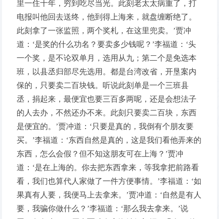
里一住十年，穷到吃尽当光。此刻老太太病重了，打
电报叫他回去送终，他到得上海来，就盘缠断绝了。
此刻拿了一张监照，两个奖札，在这里兜卖。’贾冲
道：‘是奖的什么功名？要卖多少钱呢？’李福道：‘头
一个奖，是不论双单月，选用从九；第二个是免选本
班，以县丞归部尽先选用。都是台湾改省，开垦案内
保的，只要卖二百块钱。听说此刻单是一个三班县
丞，捐起来，最便宜也要三百多两呢，还是会想法子
的人去办，不然还办不来。此刻只要卖二百块，东西
是便宜的。’贾冲道：‘只要是真的，我倒有个朋友要
买。’李福道：‘东西自然是真的，这是我们看他弄来的
东西，怎么会假？但不知这朋友可在上海？’贾冲
道：‘是在上海的。你去把东西拿来，等我拿把前路看
看，我们也算代人家做了一件方便事情。’李福道：‘如
果真有人要，我便马上去拿来。’贾冲道：‘自然是有人
要，我骗你做什么？’李福道：‘那么我去拿来。’说