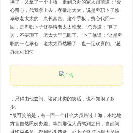
捧了，又拿了一个手板，走到总办的家人跟前道：‘费
心费心，代我拿上去，孝敬老太太，说是卑职卜子修
孝敬老太太的，久长富贵。这个手板，费心代回一
回，是卑职卜子修恭请老太太晚安。’总办道：‘算了
罢，不要琐了，老太太早已睡了。’卜子修道：‘这是卑
职的一点孝心，老太太虽然睡了，也一定欢喜的。’总
办无可如何
，只得由他去闹。诸如此类的笑话，也不知闹了多
少。
“最可笑的是，有一回一个什么大员路过上海，本地地
方官自然照例办差。等到那位大员驾到之日，自然阖
城印委各员，都到码头恭迓。那卜子修打听得大员坐