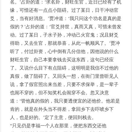
名。’占卦的道：‘求名卦，财旺生官，近日已经有了机
缘，可惜还有一点点小阻碍。过了某日，日干冲动官
爻，当有好消息。’贾冲道：‘我只问这个功名是真的是
假的？’占卦的道：‘官爻持世，真而又真，可惜未曾发
动。过了某日，子水子孙，冲动己火官鬼；况且财爻
得助，又去生官，那就恭喜，从此一帆顺风了。’贾冲
听了，付过卦资，心中倒有几分信他，因他说的什么
财旺生官，自己本要拿钱去买这东西，这句已经应
了。又说什么目下有点阻碍，这明明是我信不过他的
真假，做了阻碍了。又回头一想，在衙门里曾听见人
说，拿了假官照出来当差，只要不求保举，是一辈子
也闹不穿的，但不知奖札会闹穿不会。忽又决意
道：‘管他真的假的，我只要透便宜的还他价。他若是
肯的，就是在外头当不得差，拿回乡下去吓唬乡下
人，也是好的。’定了主意，便回到栈去。
“只见仍是李福一个人在那里，便把东西交还他