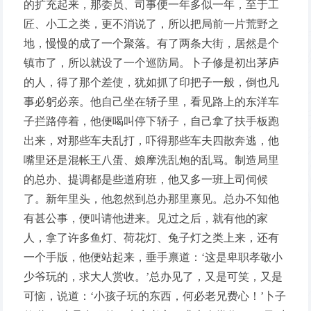
的扩充起来，那委员、司事便一年多似一年，至于工
匠、小工之类，更不消说了，所以把局前一片荒野之
地，慢慢的成了一个聚落。有了两条大街，居然是个
镇市了，所以就设了一个巡防局。卜子修是初出茅庐
的人，得了那个差使，犹如抓了印把子一般，倒也凡
事必躬必亲。他自己坐在轿子里，看见路上的东洋车
子拦路停着，他便喝叫停下轿子，自己拿了扶手板跑
出来，对那些车夫乱打，吓得那些车夫四散奔逃，他
嘴里还是混帐王八蛋、娘摩洗乱炮的乱骂。制造局里
的总办、提调都是些道府班，他又多一班上司伺候
了。新年里头，他忽然到总办那里禀见。总办不知他
有甚公事，便叫请他进来。见过之后，就有他的家
人，拿了许多鱼灯、荷花灯、兔子灯之类上来，还有
一个手版，他便站起来，垂手禀道：‘这是卑职孝敬小
少爷玩的，求大人赏收。’总办见了，又是可笑，又是
可恼，说道：‘小孩子玩的东西，何必老兄费心！’卜子