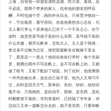
上海，自有他一班朋友请吃花酒、吃大菜、看戏，自
不必提。那两个带来的家人，也有他的朋友招呼应
酬，不时也抽个空，跑到外头玩去。只有贾冲独自一
个，守在栈里，看守房间。你道他果然赤心忠良，代
主人看行李么？原来他久已存了一个不良之心。在宁
波时，故意把某号箱子装的什么东西，某号箱子装的
什么衣服，都开出帐来，交给主人。主人是个阔佬，
拿过来不过略为过目，便把那篇帐夹在靴掖子里去
了，那里还一一查点？他却在收拾行李时，每个衣箱
里，都腾出两件不写在帐上。这不写在帐上的，又都
做了暗号，又私下配好了钥匙。到了此时，他便乘隙
一件件的偷出来，放在自己箱子里。他为人又乖巧不
过，此时是四月天气，那单的、夹的、纱的，他却丝
毫不动，只拣棉的、皮的动手。那棉、皮东西，是此
时断断查不着的；等到查着时，已经隔了半年多，何
况自己又有一篇帐交出去的，箱子里东西，只要和帐