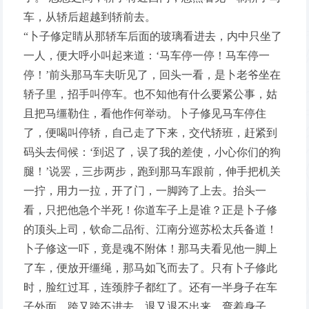
车，从轿后超越到轿前去。
“卜子修定睛从那轿车后面的玻璃看进去，内中只坐了
一人，便大呼小叫起来道：‘马车停一停！马车停一
停！’前头那马车夫听见了，回头一看，是卜老爷坐在
轿子里，招手叫停车。也不知他有什么要紧公事，姑
且把马缰勒住，看他作何举动。卜子修见马车停住
了，便喝叫停轿，自己走了下来，交代轿班，赶紧到
码头去伺候：‘到迟了，误了我的差使，小心你们的狗
腿！’说罢，三步两步，跑到那马车跟前，伸手把机关
一拧，用力一拉，开了门，一脚跨了上去。抬头一
看，只把他急个半死！你道车子上是谁？正是卜子修
的顶头上司，钦命二品衔、江南分巡苏松太兵备道！
卜子修这一吓，竟是魂不附体！那马夫看见他一脚上
了车，便放开缰绳，那马如飞而去了。只有卜子修此
时，脸红过耳，连颈脖子都红了。还有一半身子在车
子外面，跨又跨不进去，退又退不出来，弯着身子，