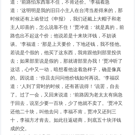
道：‘前路怕东西靠不住，不肯还价。’李福着急
道：‘这明明是我的旧日小主人在台湾当差得来的，那
时候还有上谕登过《申报》，我们还戴上大帽子和老
主人叩喜的，怎么说靠不住！’贾冲道：‘就是真的，前
路也出不起这个价；他说若是十来块洋钱，不妨谈
谈。’李福道：‘那是上天要价，下地还钱，我不怪他。
若说是个假的，他买了这东西，我肯跟他到部里投供
去；如果部里说是假的，那就请部里办我！’贾冲听了
这话，心中又一动，暗想看他这着急样子，确是像真
的。因说道：‘你且去问问他价钱如何再说。’李福叹
道：‘人到了背时的时候，还有甚说得！’说罢，自去
了。过了一会，又回来说道：‘前路因为老太太有病急
于回去，说至少要一百块，少了他就不卖了。’贾冲又
还他二十块，叫他去问，李福不肯，贾冲又还到三
十，李福方才肯去。如此往返磋商，到底五十块洋钱
成的交。