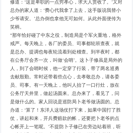
修道：‘这是卑职的一点穷孝心，求大人赏收了。’又对
总办的家人道：‘费心代我拿了上去，这手版说我替小
少爷请安。’总办倒也拿他无可如何。从此外面便传为
笑柄。
“那年恰好碰了中东之役，制造局是个军火重地，格外
戒严。每天晚上，各厂的委员、司事都轮班查夜，就
是总办、提调也每夜轮流着到处稽查。到半夜时，都
在公务厅会齐一次，叫做‘会哨’。这卜子修虽是局外的
人，到了会哨时候，他一定穿了行装，带了两名巡勇
去献殷勤。常时还带着些点心，去孝敬总办，请各委
员、司事。有一天晚上，他叫人抬了一口行灶，放在
公务厅天井里，做起汤圆来。总办来了，看见了，问
是做什么的。家人回说是巡防局卜老爷做汤圆的。总
办道：‘算了！东洋人这场仗打下来，如果中国打了胜
仗，讲起和来，开兵费赔款的帐，还要把卜老爷的点
心帐开上一笔呢。’不提防卜子修已在旁边站着班，听