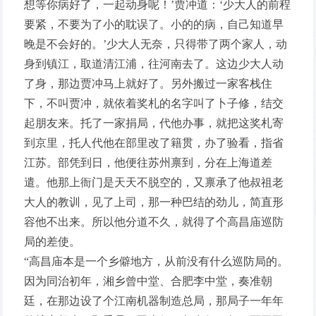
想等你病好了，一起动身呢！’贾冲道：‘少大人的前程
要紧，不要为了小的耽误了。小的的病，自己知道早
晚是不会好的。’少大人无奈，只得带了两个家人，动
身到镇江，取道清江浦，往河南去了。这边少大人动
了身，那边贾冲马上就好了。另外搬过一家客栈住
下，不叫贾冲，就依着奖札的名字叫了卜子修，结交
起朋友来。托了一家捐局，代他办事，就把这奖札寄
到京里，托人代他在部里改了籍贯，办了验看，指省
江苏。部凭到日，他便往苏州禀到，分在上海道差
遣。他那上衙门是天天不脱空的，又禀承了他叔祖老
大人的教训，见了上司，那一种巴结的劲儿，简直形
容他不出来。所以他分道不久，就得了个高昌庙巡防
局的差使。
“高昌庙本是一个乡僻地方，从前没有什么巡防局的。
因为同治初年，湘乡曾中堂、合肥李中堂，奏准朝
廷，在那边设了个江南机器制造总局，那局子一年年