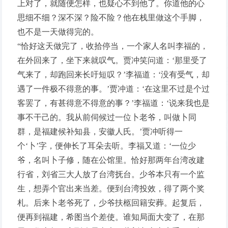
上对了，就随便怎样，也疑心不到他了。你道他的心
思细不细？深不深？险不险？他在栈里做这个手脚，
也不是一天做得完的。
“恰好这天做完了，收拾停当，一个家人名叫李福的，
在外回来了，坐下来就叹气。贾冲笑问道：‘那里受了
气来了，却跑回来长吁短叹？’李福道：‘没有受气，却
遇了一件极不得意的事。’贾冲道：‘在这里不过是个过
客罢了，有甚得意不得意的事？’李福道：‘说来我也是
事不干己的。我从前伺候过一位卜老爷，叫做卜同
群，是福建候补知县，安徽人氏。’贾冲听得一
个‘卜’字，便伸长了耳朵去听。李福又道：‘一位少
爷，名叫卜子修，随在公馆里。恰好那两年台湾改建
行省，刘省三大人放了台湾抚台。少爷本只有一个监
生，想弄个官出来当差。便到台湾投效，得了两个奖
札。后来卜老爷死了，少爷扶柩回籍安葬。起复后，
便再到福建，希图当个差使。谁知局面大变了，在那