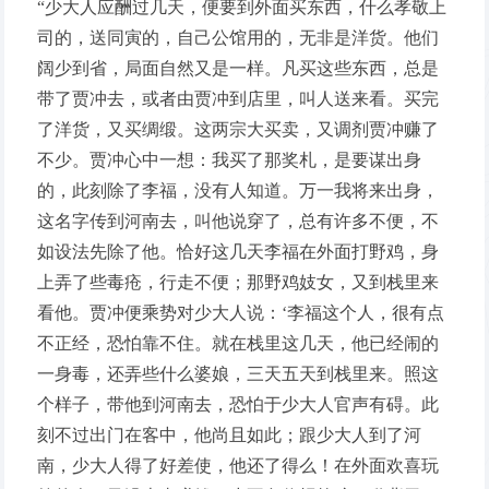
“少大人应酬过几天，便要到外面买东西，什么孝敬上
司的，送同寅的，自己公馆用的，无非是洋货。他们
阔少到省，局面自然又是一样。凡买这些东西，总是
带了贾冲去，或者由贾冲到店里，叫人送来看。买完
了洋货，又买绸缎。这两宗大买卖，又调剂贾冲赚了
不少。贾冲心中一想：我买了那奖札，是要谋出身
的，此刻除了李福，没有人知道。万一我将来出身，
这名字传到河南去，叫他说穿了，总有许多不便，不
如设法先除了他。恰好这几天李福在外面打野鸡，身
上弄了些毒疮，行走不便；那野鸡妓女，又到栈里来
看他。贾冲便乘势对少大人说：‘李福这个人，很有点
不正经，恐怕靠不住。就在栈里这几天，他已经闹的
一身毒，还弄些什么婆娘，三天五天到栈里来。照这
个样子，带他到河南去，恐怕于少大人官声有碍。此
刻不过出门在客中，他尚且如此；跟少大人到了河
南，少大人得了好差使，他还了得么！在外面欢喜玩