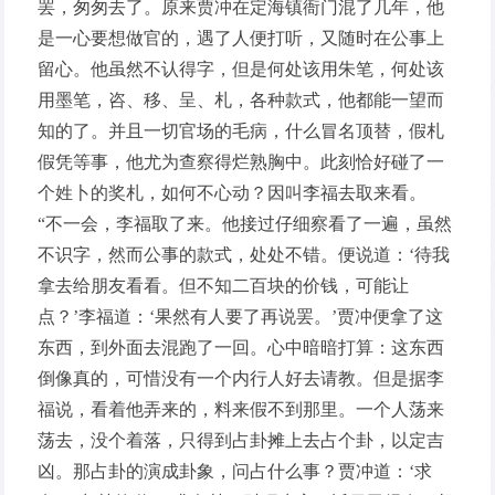
罢，匆匆去了。原来贾冲在定海镇衙门混了几年，他
是一心要想做官的，遇了人便打听，又随时在公事上
留心。他虽然不认得字，但是何处该用朱笔，何处该
用墨笔，咨、移、呈、札，各种款式，他都能一望而
知的了。并且一切官场的毛病，什么冒名顶替，假札
假凭等事，他尤为查察得烂熟胸中。此刻恰好碰了一
个姓卜的奖札，如何不心动？因叫李福去取来看。
“不一会，李福取了来。他接过仔细察看了一遍，虽然
不识字，然而公事的款式，处处不错。便说道：‘待我
拿去给朋友看看。但不知二百块的价钱，可能让
点？’李福道：‘果然有人要了再说罢。’贾冲便拿了这
东西，到外面去混跑了一回。心中暗暗打算：这东西
倒像真的，可惜没有一个内行人好去请教。但是据李
福说，看着他弄来的，料来假不到那里。一个人荡来
荡去，没个着落，只得到占卦摊上去占个卦，以定吉
凶。那占卦的演成卦象，问占什么事？贾冲道：‘求