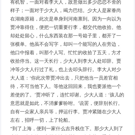
有机智，一面对着李大人，故意做出多少恋恋不舍的
样子；一面对于少大人，竭力巴结。少大人是家眷尚
在湖南原籍，此次是单身到河南禀到。因为一向以为
贾冲靠得住，便把一切重要行李，都交代他收拾。他
却处处留心，什么东西装在那一号箱子里，都开了一
张横单。他虽不会写字，却叫一个能写的人在旁边，
他口中报着，叫那个人写。忙忙的收拾了五天，方才
收拾停当。这一天长行，少大人到李大人处叩辞。贾
冲等少大人行过了礼，也上去叩头辞行。李大人对少
大人道：‘你此次带贾冲出去，只把他当一员差官相
待，不可当他下人。等他这回回来，我也要派他一个
差使的了。’贾冲听了，连忙叩谢。少大人道：‘孩儿的
意思就是如此，不消爹爹吩咐。’说罢，便辞别长行。
自有一众家人亲兵等，押运行李。贾冲紧随在少大人
左右，招呼一切，上了轮船。
“到了上海，便到一家什么吉升栈住下。那少大人到了