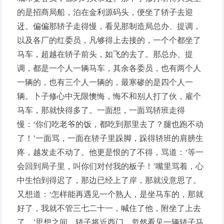
的是招商局船，泊在金利源码头，便坐了轿子去迎
迓。偏偏那轿子走得慢，看见那制造局总办、提调，
以及各厂的红委员，凡够得上去接的，一个个都坐了
马车，超越在轿子前头，如飞的去了。那总办、提
调，都是一个人一辆马车，其余各委员，也有两个人
一辆的，也有三个人一辆的，最寒碜的是四个人一
辆。卜子修心中无限懊悔，悔不和别人打了伙，雇个
马车，那就快得多了。一面想，一面骂轿班走得
慢：‘你们吃老爷的饭，都吃到那里去了？腿也跑不动
了！’一面骂，一面在轿子里跺脚，跺得轿班的肩膀生
疼，越发走不动了。他更是恨的了不得，骂道：‘等一
会回到局子里，叫你们对付我的板子！’嘴里骂着，心
中生怕到得迟了，那边已经上了岸，那就没意思了。
又想道：‘怎样能再遇见一个熟人，是坐马车的，那就
好了，我就不管三七二十一，喊住了他，附坐了上去
了。’思想之间，轿子将近西门，忽然看见一辆轿子马