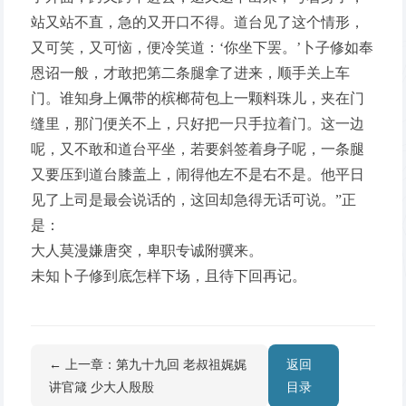
站又站不直，急的又开口不得。道台见了这个情形，
又可笑，又可恼，便冷笑道：‘你坐下罢。’卜子修如奉
恩诏一般，才敢把第二条腿拿了进来，顺手关上车
门。谁知身上佩带的槟榔荷包上一颗料珠儿，夹在门
缝里，那门便关不上，只好把一只手拉着门。这一边
呢，又不敢和道台平坐，若要斜签着身子呢，一条腿
又要压到道台膝盖上，闹得他左不是右不是。他平日
见了上司是最会说话的，这回却急得无话可说。”正
是：
大人莫漫嫌唐突，卑职专诚附骥来。
未知卜子修到底怎样下场，且待下回再记。
← 上一章：第九十九回 老叔祖娓娓
返回
讲官箴 少大人殷殷
目录