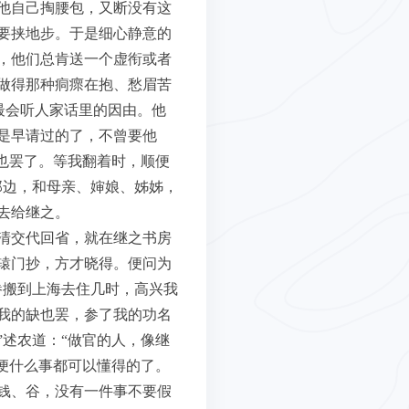
他自己掏腰包，又断没有这
要挟地步。于是细心静意的
，他们总肯送一个虚衔或者
做得那种痌瘝在抱、愁眉苦
最会听人家话里的因由。他
是早请过的了，不曾要他
也罢了。等我翻着时，顺便
那边，和母亲、婶娘、姊姊，
去给继之。
清交代回省，就在继之书房
辕门抄，方才晓得。便问为
眷搬到上海去住几时，高兴我
我的缺也罢，参了我的功名
述农道：“做官的人，像继
便什么事都可以懂得的了。
钱、谷，没有一件事不要假