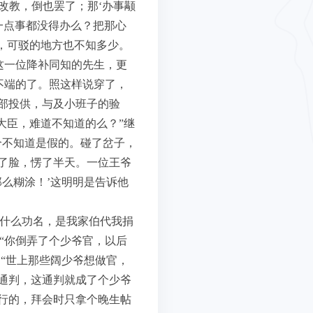
改教，倒也罢了；那‘办事颟
就一点事都没得办么？把那心
，可驳的地方也不知多少。
这一位降补同知的先生，更
不端的了。照这样说穿了，
部投供，与及小班子的验
大臣，难道不知道的么？”继
个不知道是假的。碰了岔子，
了脸，愣了半天。一位王爷
么糊涂！’这明明是告诉他
要什么功名，是我家伯代我捐
：“你倒弄了个少爷官，以后
“世上那些阔少爷想做官，
通判，这通判就成了个少爷
行的，拜会时只拿个晚生帖