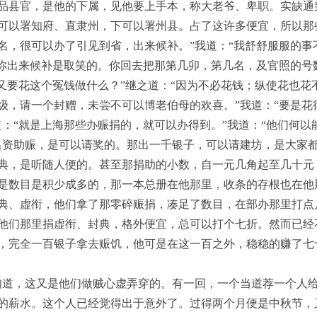
品县官，是他的下属，见他要上手本，称大老爷、卑职。实缺通
可以署知府、直隶州，下可以署州县。占了这许多便宜，所以那
名，很可以办了引见到省，出来候补。”我道：“我舒舒服服的事
劝你出来候补是取笑的。你回去把那第几卯，第几名，及官照的号
“又要花这个冤钱做什么？”继之道：“因为不必花钱；纵使花也花
级，请一个封赠，未尝不可以博老伯母的欢喜。”我道：“要是花
道：“就是上海那些办赈捐的，就可以办得到。”我道：“他们何以
出资助赈，是可以请奖的。那出一千银子，可以请建坊，是大家
典，是听随人便的。甚至那捐助的小数，自一元几角起至几十元
是数目是积少成多的，那一本总册在他那里，收条的存根也在他
典、虚衔，他们拿了那零碎赈捐，凑足了数目，在部办那里打点
他们那里捐虚衔、封典，格外便宜，总可以打个七折。然而已经
，完全一百银子拿去赈饥，他可是在这一百之外，稳稳的赚了七十
知道，这又是他们做贼心虚弄穿的。有一回，一个当道荐一个人
的薪水。这个人已经觉得出于意外了。过得两个月便是中秋节，