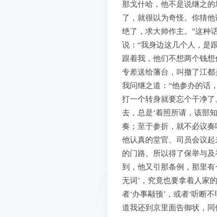
那戈什哈，他不是说继之的
了，就很以为奇怪。你猜他
绝了，求大帅作主。”这种
说：“我身边这几个人，是
跟着我，他们不想两个钱想
专差送给藩台，叫撤了江都
我问继之道：“他参办的话
打一个转身就要忘个干净了
去，总是‘着照所请，该部
奏；至于参折，就不必议奏
他认真的堂官、司员会议起
的门路。所以得了保举与及
到，他又引那条例，那里有
无词’，究竟也要拿着人家的
者‘办事颟顸’，或者‘听
道我还到京里面告御状，同