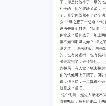
子，却是比他小了一级的七
札子的，他的署缺又多，上
了。其实你既然有了这个功
么？”继之想了一想道：“
设法去请个封典。”我道：
你拿这个通判底子，加上两
但不知到那里去弄？”继之
继之道：“说来话长。向来
的，也有奖虚衔，也有奖封
出去就完了，谁还管他。可
办捐局，有人拿了钱去捐封
你的钱他可上了腰了。所以
赈，他不错，一点弊都不做
就是这个道理。
“这个毛病，起先人家还不
收捐帐目，每月给他二十两