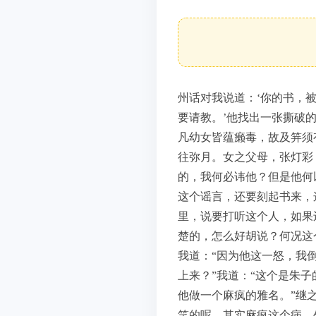
州话对我说道：‘你的书，
要请教。’他找出一张撕破
凡幼女皆蕴癞毒，故及笄须
往弥月。女之父母，张灯彩
的，我何必讳他？但是他何
这个谣言，还要刻起书来，
里，说要打听这个人，如果
楚的，怎么好胡说？何况这
我道：“因为他这一怒，我
上来？”我道：“这个是朱子
他做一个麻疯的雅名。”继
笑的呢。其实麻疯这个病，