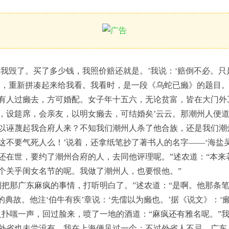
被我毁了。买了多少钱，我照价赔还就是。’我说：‘赔倒不必。
的，重新拼凑起来给我看。我看时，是一段《乌蛇已癞》的题目。
有人过癞去，方可婚配。女子年十五六，无论贫富，皆在大门外
，设筵席，会亲友，以明女癞去，可结婚矣’云云。那潮州人便道
以诬蔑起我合府人来？不知我们潮州人杀了他合族，还是我们潮
这不要气死人么！’说着，还拿纸笔抄了著书人的名字——‘海盐
还在世，要约了潮州合府的人，去同他评理呢。”述农道：“本来
个关乎闺女名节的呢。我做了潮州人，也要恨他。”
倒把那广东麻疯的事情，打听明白了。”述农道：“是啊。他那条
的典故。他注‘伯牛有疾’章说：‘先儒以为癞也。’据《说文》：‘
之扑嗤一声，回过脸来，喷了一地的酒道：“麻疯还有雅名呢。”我
外省也未尝没有，我在上海便见过一个；不过外省人不忌，广东