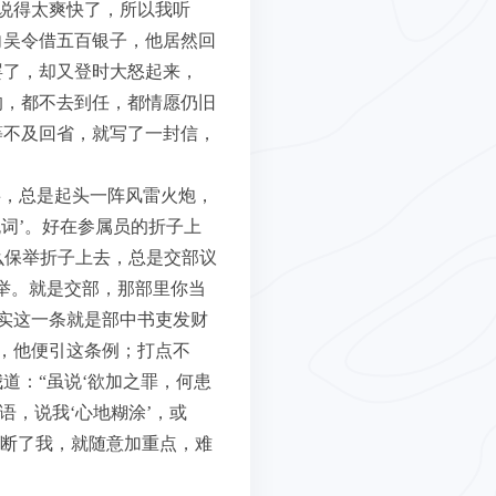
说得太爽快了，所以我听
向吴令借五百银子，他居然回
罢了，却又登时大怒起来，
的，都不去到任，都情愿仍旧
等不及回省，就写了一封信，
事，总是起头一阵风雷火炮，
词’。好在参属员的折子上
么保举折子上去，总是交部议
举。就是交部，那部里你当
实这一条就是部中书吏发财
，他便引这条例；打点不
道：“虽说‘欲加之罪，何患
语，说我‘心地糊涂’，或
送断了我，就随意加重点，难