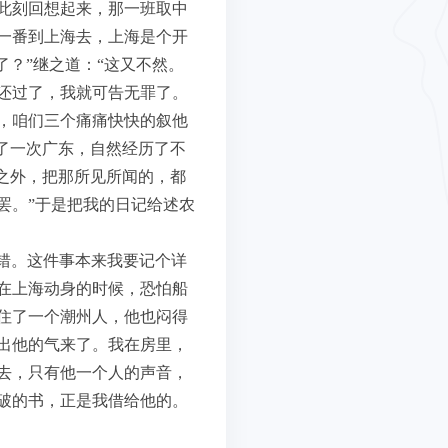
此刻回想起来，那一班取中
一番到上海去，上海是个开
？”继之道：“这又不然。
还过了，我就可告无罪了。
，咱们三个痛痛快快的叙他
了一次广东，自然经历了不
之外，把那所见所闻的，都
罢。”于是把我的日记给述农
不错。这件事本来我要记个详
在上海动身的时候，恐怕船
住了一个潮州人，他也闷得
出他的气来了。我在房里，
去，只有他一个人的声音，
破的书，正是我借给他的。