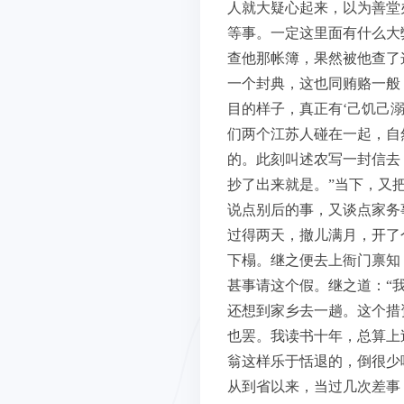
人就大疑心起来，以为善堂
等事。一定这里面有什么大
查他那帐簿，果然被他查了
一个封典，这也同贿赂一般
目的样子，真正有‘己饥己
们两个江苏人碰在一起，自
的。此刻叫述农写一封信去
抄了出来就是。”当下，又
说点别后的事，又谈点家务
过得两天，撤儿满月，开了
下榻。继之便去上衙门禀知
甚事请这个假。继之道：“
还想到家乡去一趟。这个措
也罢。我读书十年，总算上
翁这样乐于恬退的，倒很少
从到省以来，当过几次差事