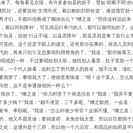
起来了。每每看见京报，有许多参知县的折子，譬如‘听断不明’的
膺民社’，还要说他‘文理尚优，着以教职归部铨选’，难道儒官
秀才们，不都叫他教成了糊涂虫么？”继之道：“照你这样说起来
污，着以同知降补’，可见得品行卑污的人，都可以做同知的了。
个知县，说他‘行止不端，以县丞降补’，那县丞就是奉了旨行止
可笑的。这个还是字眼上的虚文，还有那办实事的，候选人员到
代的，将来只怕引见也要闹到用替身的了。”我道：“那些验看王
和唱戏的一样，不过要唱给别人听，做给别人看罢，肚子里那一
回，一个代人验看，临时忘了所代那人的姓名，报不出来，涨红
要闹穿了，事情就大了，便假意着恼道：“唔！这个某人，怎么那
你想，这不是串通做假的一样么？”
去投供了。”继之道：“你几时弄了个候选功名？”我道：“我并不
了多少钱？”我道：“颇不便宜，三千多呢。”继之默然。一会道
老爷、卑职呢。”我道：“怎么叫做少爷官？这倒不懂。”继之道：
的，他又不愿意做；要捐道府，未免价钱太贵。所以往往都捐个
之处：这通判是个三府，所以他一个六品官，和四品的知府是平