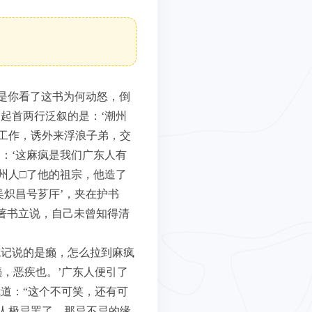
只是你看了这书为何动怒，倒
起首两行泛叙的是：‘潮州
工作，诱外来浮浪子弟，交
：‘这麻疯是我们广东人有
州人□了他的祖宗，他造了
吴炽昌号芗厈’，夹在护书
著书立说，自己未曾知得清
笔记说的是癞，怎么拉到麻疯
癞，恶疾也。’广东人便引了
道：“这个不可笑，还有可
人极忌罢了。那忌不忌的缘