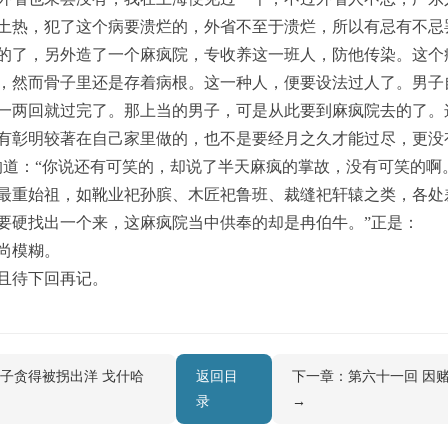
土热，犯了这个病要溃烂的，外省不至于溃烂，所以有忌有不忌
的了，另外造了一个麻疯院，专收养这一班人，防他传染。这个
，然而骨子里还是存着病根。这一种人，便要设法过人了。男子
一两回就过完了。那上当的男子，可是从此要到麻疯院去的了。这
有彰明较著在自己家里做的，也不是要经月之久才能过尽，更没
的道：“你说还有可笑的，却说了半天麻疯的掌故，没有可笑的啊。
最重始祖，如靴业祀孙膑、木匠祀鲁班、裁缝祀轩辕之类，各处
要硬找出一个来，这麻疯院当中供奉的却是冉伯牛。”正是：
尚模糊。
且待下回再记。
儿子贪得被拐出洋 戈什哈
返回目
下一章：第六十一回 因
录
→