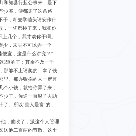
判和知县行起公事来，是下
些少爷，便都走了这条路
不干，却去学磕头请安作什
数，一切都抄了来，我和你
不上几个，我才劝你干啊。
得少，未尝不可以弄一个；
能便宜，这是什么讲究？”
都知道的了；其余不及一千
，那够不上请奖的，拿了钱
那里。那办赈捐的人一定兼
几个小钱，就给你弄了来，
不少了，你送一百银子去助
了。所以‘善人是富’的，
给他，他收了，派这个人管理
又送他二百两的节敬。这个