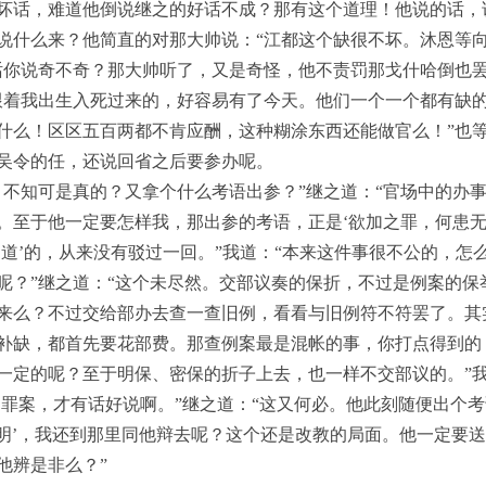
坏话，难道他倒说继之的好话不成？那有这个道理！他说的话，
说什么来？他简直的对那大帅说：“江都这个缺很不坏。沐恩等
话你说奇不奇？那大帅听了，又是奇怪，他不责罚那戈什哈倒也
跟着我出生入死过来的，好容易有了今天。他们一个一个都有缺
什么！区区五百两都不肯应酬，这种糊涂东西还能做官么！”也
吴令的任，还说回省之后要参办呢。
，不知可是真的？又拿个什么考语出参？”继之道：“官场中的办
。至于他一定要怎样我，那出参的考语，正是‘欲加之罪，何患无
知道’的，从来没有驳过一回。”我道：“本来这件事很不公的，怎
呢？”继之道：“这个未尽然。交部议奏的保折，不过是例案的保
来么？不过交给部办去查一查旧例，看看与旧例符不符罢了。其
补缺，都首先要花部费。那查例案最是混帐的事，你打点得到的
一定的呢？至于明保、密保的折子上去，也一样不交部议的。”我
罪案，才有话好说啊。”继之道：“这又何必。他此刻随便出个考
断不明’，我还到那里同他辩去呢？这个还是改教的局面。他一定要
他辨是非么？”