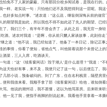
也怕免不了人家的蒙蔽。只有那回分校乡闱试卷，是我在行的。
我一样。老实说一句：只怕他们还不及我想得到这一层呢。我这
，也好多知点时事。”述农道：“这么说，继翁倒深悔从前的做官了
人的期望我是如此，所以我也不得不如此还了先人的期望。已经
主了。我们三个，有半年不曾会齐了，从此之后，我无官一身轻
菜吃酒。述农对我道：“是啊，你从前只嬲人家谈故事，此刻你走
”继之道：“他不说，我已经知道了。他备了一本日记，除记正事
怪的事情，你看了便知，省他点气，叫他留着说那个未曾记上的
上酒菜，三人入席，吃酒谈天。
一句道：“这‘《续客窗闲话》毁于潮人’是什么道理？”我道：“
为这天恰好有事，来不及，我便只记了这一句，以后便忘了。我
了几部小说，预备破闷的。到了广东，住在名利栈里，隔壁房里
，便和我借来看。我顺手拿了部《续客窗闲话》给他，谁知倒看
大骂。他说的潮州话，我不甚懂，还以为他骂茶房。后来听来听
。他一见了我，便指手画脚的剖说起来。我看他手里拿着一本撕