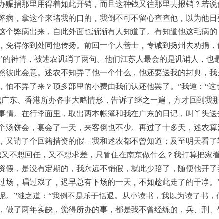
办赈捐那里用得着如此开销，而且这种钱又往那里去报销？若说
弊病，拿这个来堵我的口的，我倒不可不留心查查他，以为他日
这个弊病出来，自此外面也渐渐有人知道了。有知道他这毛病的
，免得你到处同他传扬。前回一个大善士，专诚到扬州去劝捐，
溺’的神情，被述农讥诮了两句。他们江苏人最会的是讥诮人，也
然彼此会意。述农不知弄了他一个什么，他还要送我的封典，我
，怕不弄了来？顶多部里的小费由我们认还他罢了。”我道：“这
把广东、香港所办各事大略情形，告诉了继之一遍，方才回到我
事情。在行李面里，取出两本帐簿和我在广东的日记，叫丫头送
个汤饼会，宴会了一天，来客倒也不少。再过了十多天，述农算
，又请了个回籍措资的假，我和述农都不曾知道；及至明天看了
我又不想回任，又不想求差，只管住在南京做什么？我打算把家
资假，是没有定期的，我永远不销假，就此少陪了，随便他开了
过场，唱过戏了，迟早总有下场的一天，不如趁此走了的干净。”
呢。”继之道：“我倒不是乐于恬退。从小读书，我以为读了书，
，做了两年实缺，觉得所办的事，都是我不曾经练的，兵、刑、