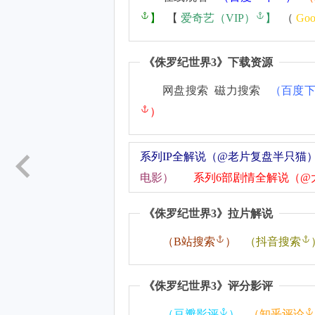
】
【
爱奇艺（VIP）
】
（
Goo
《
侏罗纪世界3
》下载资源
网盘搜索 磁力搜索
（
百度
）
系列IP全解说（@老片复盘半只猫
电影）
系列6部剧情全解说（@
《
侏罗纪世界3
》拉片解说
（
B站搜索
）
（
抖音搜索
《
侏罗纪世界3
》评分影评
（
豆瓣影评
）
（
知乎评论