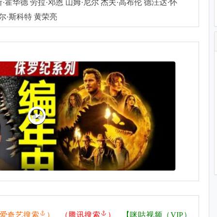
·霍华德 劳拉·邓恩 山姆·尼尔 杰夫·高布伦 德汪达·怀
贝尔·斯科特 黄荣亮
爱奇艺搜索
）
（
腾讯搜索
）
【
咪咕视频（VIP）