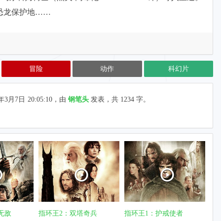
恐龙保护地……
冒险
动作
科幻片
年3月7日
20:05:10
，由
钢笔头
发表，共 1234 字。
无敌
指环王2：双塔奇兵
指环王1：护戒使者