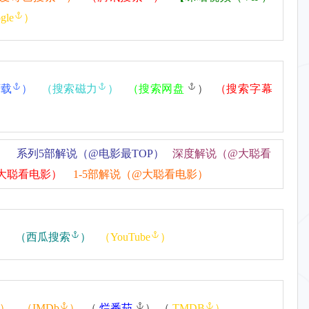
gle
）
下载
）
（
搜索磁力
）
（
搜索网盘
）
（
搜索字幕
）
系列5部解说（@电影最TOP）
深度解说（@大聪看
大聪看电影）
1-5部解说（@大聪看电影）
）
（
西瓜搜索
）
（
YouTube
）
）
（
IMDb
）
（
烂番茄
） （
TMDB
）