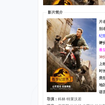
影片简介
片
别
纪
评
番
38
上
时
类
地
语
导演：
科林·特莱沃若