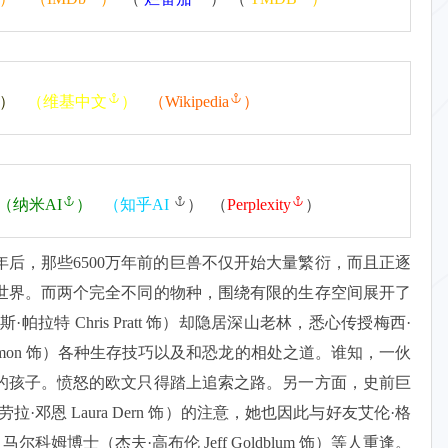
）
（
维基中文
）
（
Wikipedia
）
（
纳米AI
）
（
知乎AI
） （
Perplexity
）
后，那些6500万年前的巨兽不仅开始大量繁衍，而且正逐
世界。而两个完全不同的物种，围绕有限的生存空间展开了
拉特 Chris Pratt 饰）却隐居深山老林，悉心传授梅西·
a Sermon 饰）各种生存技巧以及和恐龙的相处之道。谁知，一伙
的孩子。愤怒的欧文只得踏上追索之路。另一方面，史前巨
·邓恩 Laura Dern 饰）的注意，她也因此与好友艾伦·格
、马尔科姆博士（杰夫·高布伦 Jeff Goldblum 饰）等人重逢。