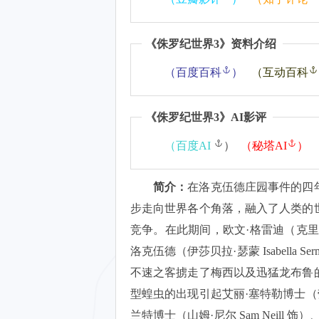
《
侏罗纪世界3
》资料介绍
（
百度百科
）
（
互动百科
《
侏罗纪世界3
》AI影评
（
百度AI
）
（
秘塔AI
）
简介：
在洛克伍德庄园事件的四年
步走向世界各个角落，融入了人类的
竞争。在此期间，欧文·格雷迪（克里斯·帕
洛克伍德（伊莎贝拉·瑟蒙 Isabell
不速之客掳走了梅西以及迅猛龙布鲁
型蝗虫的出现引起艾丽·塞特勒博士（劳拉
兰特博士（山姆·尼尔 Sam Neill 饰）