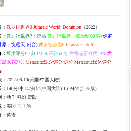
名：
侏罗纪世界3
Jurassic World: Dominion
（2022）
名：
侏罗纪世界3：统治
侏罗纪世界：统治霸权(港)
侏罗
世界：统霸天下(台)
侏罗纪公园6
Jurassic Park 6
分：
豆瓣评分6.1分
IMDb评分5.6分
烂番茄新鲜度29%
烂
茄爆米花77%
Metacritic观众评分4.7分
Metacritic媒体评分
分
映：
2022-06-10(美国/中国大陆)
长：
146分钟 147分钟(中国大陆) 161分钟(加长版)
别：
动作 科幻 冒险
区：
美国 马耳他
言：
英语