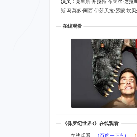
演员：
克里斯·帕拉特 布莱丝·达拉斯
斯 马莫多·阿西 伊莎贝拉·瑟蒙 坎
在线观看
《
侏罗纪世界3
》在线观看
在线观看
（
百度一下
）
（