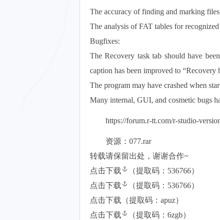
The accuracy of finding and marking fil
The analysis of FAT tables for recognized
Bugfixes:
The Recovery task tab should have been
caption has been improved to “Recovery 
The program may have crashed when starti
Many internal, GUI, and cosmetic bugs ha
https://forum.r-tt.com/r-studio-versi
资源：077.rar
转载请保留出处，谢谢合作~
点击下载
（提取码：536766）
点击下载
（提取码：536766）
点击下载（提取码：apuz）
点击下载
（提取码：6zgb）