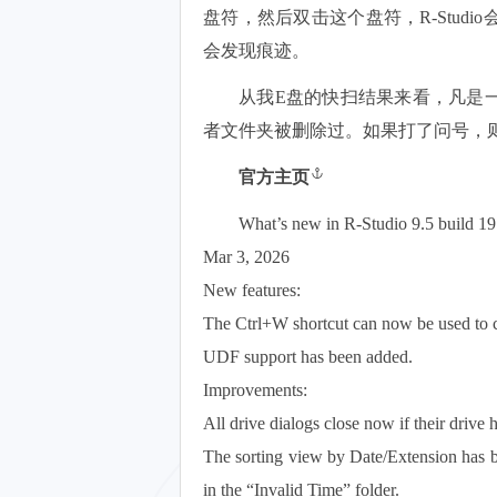
盘符，然后双击这个盘符，R-Stud
会发现痕迹。
从我E盘的快扫结果来看，凡是
者文件夹被删除过。如果打了问号，
官方主页
What’s new in R-Studio 9.5 build 1
Mar 3, 2026
New features:
The Ctrl+W shortcut can now be used to cl
UDF support has been added.
Improvements:
All drive dialogs close now if their drive
The sorting view by Date/Extension has be
in the “Invalid Time” folder.