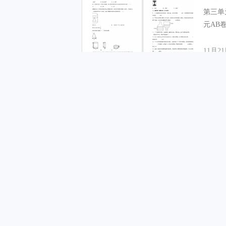
第三单
元AB卷
11月2
第四
下载
（人教
第四单
_new.
11月2
一数
下载
一、将(ji
(zhěn)