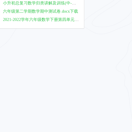
小升初总复习数学归类讲解及训练(中-含答案).doc全套下载
六年级第二学期数学期中测试卷.docx下载
2021-2022学年六年级数学下册第四单元比例检测卷（提高卷）（卷二）（含答案）人教版.docx