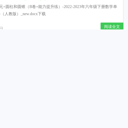
元+圆柱和圆锥（B卷+能力提升练）-2022-2023年六年级下册数学单
（人教版）_new.docx下载
阅读全文
1日
单元+比例，A卷+知识通关练年六年级下册数学单元AB卷
版）_new.docx下载
元+比例，A卷+知识通关练年六年级下册数学单元AB卷（人教版）
docx下载
阅读全文
1日
上-新人教版小学一年级数学上册期中试卷8
ān) 下(xià) 列(liè) 诗(shī) 句(jù) 补(bǔ) 充(chōn) 完(wán) 整
。（10分） 二、背(bèi) 一(yi) 背(bèi)，填(tián...