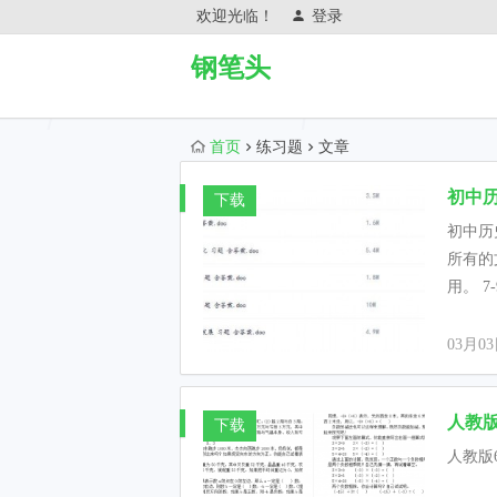
欢迎光临！
登录
钢笔头
首页
练习题
文章
初中历
下载
初中历
所有的
用。 
03月0
人教版
下载
人教版