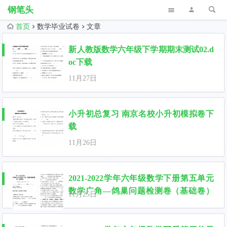
钢笔头
首页
数学毕业试卷
文章
新人教版数学六年级下学期期末测试02.d
oc下载
11月27日
小升初总复习 南京名校小升初模拟卷下
载
11月26日
2021-2022学年六年级数学下册第五单元
数学广角—鸽巢问题检测卷（基础卷）
11月25日
（含答案）人教版.docx