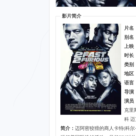
影片简介
片名
别名
上映
时长
类别
地区
语言
导演
演员
克里
科 
简介：
迈阿密狡猾的商人卡特(科尔·豪