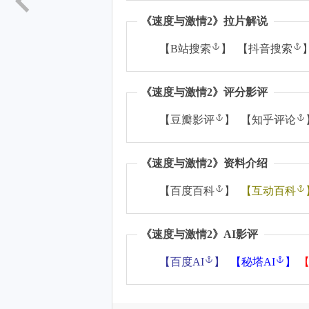
《
速度与激情2
》拉片解说
【
B站搜索
】 【
抖音搜索
《
速度与激情2
》评分影评
【
豆瓣影评
】 【
知乎评论
《
速度与激情2
》资料介绍
【
百度百科
】
【
互动百科
《
速度与激情2
》AI影评
【
百度AI
】
【
秘塔AI
】