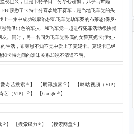
他监视已久，但是卡特平日十分小心谨慎，几乎与世隔
FBI获悉了卡特十分喜欢地下赛车，是当地飞车党的头
找上一集中成功破获洛杉矶飞车党劫车案的布莱恩(保罗·
出山。 布莱恩凭借出色的车技、和飞车党一起进行犯罪活动很快就
友。同时，另一名同为飞车党卧底的女警莫妮卡(伊娃·
进了布莱恩的生活，布莱恩不知不觉中爱上了莫妮卡。莫妮卡已经
她和卡特之间的暧昧关系却说不清道不明。
【
爱奇艺搜索
】 【
腾讯搜索
】 【
咪咕视频（VIP）
奇艺（VIP）
】 【
Google
】
载
】 【
搜索磁力
】 【
搜索网盘
】