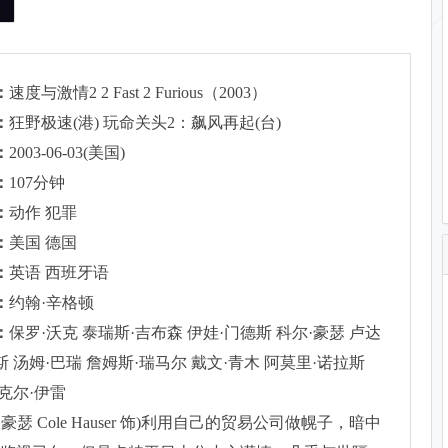
：
速度与激情2 2 Fast 2 Furious（2003）
：
狂野极速(港) 玩命关头2：飙风再起(台)
：
2003-06-03(美国)
：
107分钟
：
动作 犯罪
：
美国 德国
：
英语 西班牙语
：
约翰·辛格顿
：
保罗·沃克 泰瑞斯·吉布森 伊娃·门德斯 科尔·豪瑟 卢达
斯 汤姆·巴瑞 詹姆斯·瑞马尔 戴文·青木 阿莫里·诺拉斯
迈克尔·伊雷
瑟 Cole Hauser 饰)利用自己的贸易公司做幌子，暗中