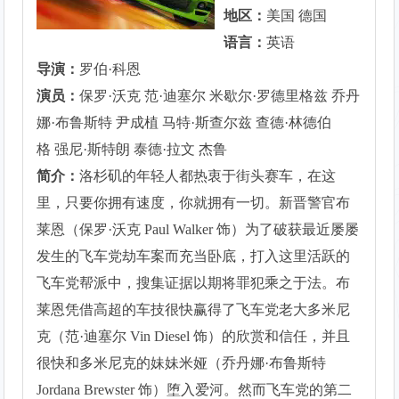
地区：
美国 德国
语言：
英语
导演：
罗伯·科恩
演员：
保罗·沃克 范·迪塞尔 米歇尔·罗德里格兹 乔丹
娜·布鲁斯特 尹成植 马特·斯查尔兹 查德·林德伯
格 强尼·斯特朗 泰德·拉文 杰鲁
简介：
洛杉矶的年轻人都热衷于街头赛车，在这
里，只要你拥有速度，你就拥有一切。新晋警官布
莱恩（保罗·沃克 Paul Walker 饰）为了破获最近屡屡
发生的飞车党劫车案而充当卧底，打入这里活跃的
飞车党帮派中，搜集证据以期将罪犯乘之于法。布
莱恩凭借高超的车技很快赢得了飞车党老大多米尼
克（范·迪塞尔 Vin Diesel 饰）的欣赏和信任，并且
很快和多米尼克的妹妹米娅（乔丹娜·布鲁斯特
Jordana Brewster 饰）堕入爱河。然而飞车党的第二