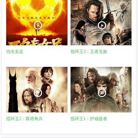
功夫女足
指环王3：王者无敌
指环王2：双塔奇兵
指环王1：护戒使者