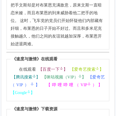
把手文斯却是对布莱恩充满敌意，原来文斯一直暗
恋米娅，而且布莱恩的到来威胁着他二把手的地
位。 这时，飞车党的党员们开始怀疑他们内部藏有
奸细，布莱恩的日子开始不好过。而且和多米尼克
接触越久，他们之间的友谊就越加深厚，布莱恩开
始进退两难。
《
速度与激情
》在线观看
在线观看
【
百度一下
】
【
爱奇艺搜索
】
【
腾讯搜索
】
【
咪咕视频（VIP）
】
【
爱奇艺
（VIP）
】
【
哔哩哔哩（VIP
）】
【
Google
】
《
速度与激情
》下载资源