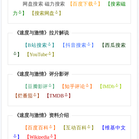
网盘搜索 磁力搜索
【
百度下载
】
【
搜索磁
力
】
【
搜索网盘
】
《
速度与激情
》拉片解说
【
B站搜索
】
【
抖音搜索
】
【
西瓜搜索
】
【
YouTube
】
《
速度与激情
》评分影评
【
豆瓣影评
】
【
知乎评论
】
【
IMDb
】
【
烂番茄
】
【
TMDB
】
《
速度与激情
》资料介绍
【
百度百科
】
【
互动百科
】
【
维基中文
】
【
Wikipedia
】