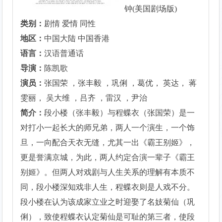
钟(美国剧场版)
类别：
剧情 爱情 同性
地区：
中国大陆 中国香港
语言：
汉语普通话
导演：
陈凯歌
演员：
张国荣 ，张丰毅 ，巩俐 ，葛优， 英达， 蒋
雯丽， 吴大维 ，吕齐 ，雷汉 ，尹治
简介：
段小楼（张丰毅）与程蝶衣（张国荣）是一
对打小一起长大的师兄弟，两人一个演生，一个饰
旦，一向配合天衣无缝，尤其一出《霸王别姬》，
更是誉满京城，为此，两人约定合演一辈子《霸王
别姬》。但两人对戏剧与人生关系的理解有本质不
同，段小楼深知戏非人生，程蝶衣则是人戏不分。
段小楼在认为该成家立业之时迎娶了名妓菊仙（巩
俐），致使程蝶衣认定菊仙是可耻的第三者，使段