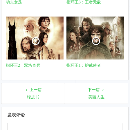
功夫女足
指环王3：王者无敌
指环王2：双塔奇兵
指环王1：护戒使者
上一篇
下一篇
绿皮书
美丽人生
文
发表评论
章
导