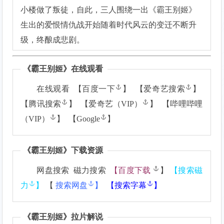
小楼做了叛徒，自此，三人围绕一出《霸王别姬》
生出的爱恨情仇战开始随着时代风云的变迁不断升
级，终酿成悲剧。
《
霸王别姬
》在线观看
在线观看 【
百度一下
】 【
爱奇艺搜索
】
【
腾讯搜索
】 【
爱奇艺（VIP）
】 【
哔哩哔哩
（VIP）
】 【
Google
】
《
霸王别姬
》下载资源
网盘搜索 磁力搜索
【
百度下载
】
【
搜索磁
力
】
【
搜索网盘
】
【
搜索字幕
】
《
霸王别姬
》拉片解说