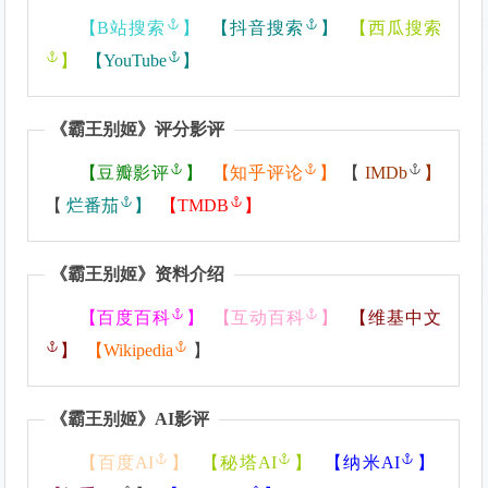
【
B站搜索
】
【
抖音搜索
】
【
西瓜搜索
】
【
YouTube
】
《
霸王别姬
》评分影评
【
豆瓣影评
】
【
知乎评论
】
【
IMDb
】
【
烂番茄
】
【
TMDB
】
《
霸王别姬
》资料介绍
【
百度百科
】
【
互动百科
】
【
维基中文
】
【
Wikipedia
】
《
霸王别姬
》AI影评
【
百度AI
】
【
秘塔AI
】
【
纳米AI
】