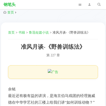
钢笔头
首页
首页
>
书籍
>
鲁迅短篇小说
>
准风月谈-《野兽训练法》
准风月谈-《野兽训练法》
第 227 章
余铭
最近还有极有益的讲演，是海京伯马戏团的经理施威
德在中华学艺社的三楼上给我们讲“如何训练动物？”