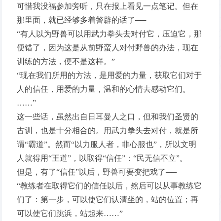
可惜我没福参加旁听，只在报上看见一点笔记。但在
那里面，就已经够多着警辟的话了──
“有人以为野兽可以用武力拳头去对付它，压迫它，那
便错了，因为这是从前野蛮人对付野兽的办法，现在
训练的方法，便不是这样。”
“现在我们所用的方法，是用爱的力量，获取它们对于
人的信任，用爱的力量，温和的心情去感动它们。
……”
这一些话，虽然出自日耳曼人之口，但和我们圣贤的
古训，也是十分相合的。用武力拳头去对付，就是所
谓“霸道”。然而“以力服人者，非心服也”，所以文明
人就得用“王道”，以取得“信任”：“民无信不立”。
但是，有了“信任”以后，野兽可要变把戏了──
“教练者在取得它们的信任以后，然后可以从事教练它
们了：第一步，可以使它们认清坐的，站的位置；再
可以使它们跳浜，站起来……”