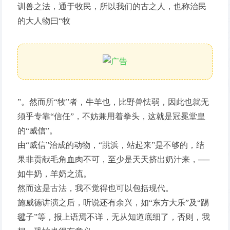
训兽之法，通于牧民，所以我们的古之人，也称治民
的大人物曰“牧
”。然而所“牧”者，牛羊也，比野兽怯弱，因此也就无
须乎专靠“信任”，不妨兼用着拳头，这就是冠冕堂皇
的“威信”。
由“威信”治成的动物，“跳浜，站起来”是不够的，结
果非贡献毛角血肉不可，至少是天天挤出奶汁来，──
如牛奶，羊奶之流。
然而这是古法，我不觉得也可以包括现代。
施威德讲演之后，听说还有余兴，如“东方大乐”及“踢
毽子”等，报上语焉不详，无从知道底细了，否则，我