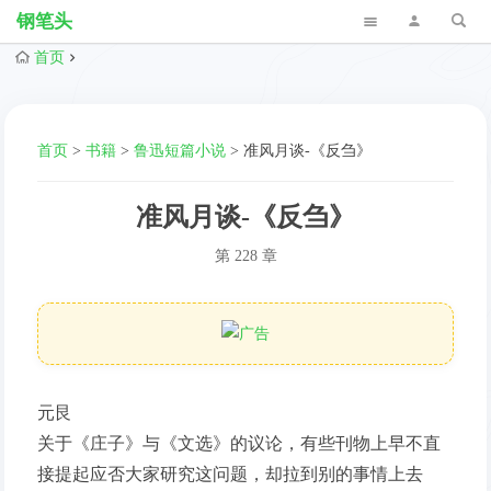
钢笔头
首页
首页
>
书籍
>
鲁迅短篇小说
>
准风月谈-《反刍》
准风月谈-《反刍》
第 228 章
元艮
关于《庄子》与《文选》的议论，有些刊物上早不直
接提起应否大家研究这问题，却拉到别的事情上去