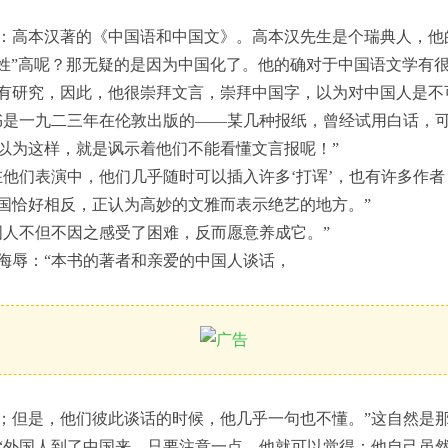
：高本汉著的《中国语和中国文》。高本汉先生是个瑞典人，他
什么“贵姓”高呢？那无疑的是因为中国化了。他的确对于中国语文学有
有研究，因此，他很崇拜文言，崇拜中国字，以为对中国人是不
书是一九二三年在伦敦出版的——某几种报纸，曾经试用白话，
以为这样，就是讽示着他们不能看懂文言报呢！”
在他们表演中，他们几乎随时可以插入许多‘打诨’，也有许多作
国恰好相反，正认为高妙的文雅而表示绝艺的地方。”
国人不但不因之感受了困难，反而愿意养成它。”
侮辱：“本书的著者和亲爱的中国人谈话，
；但是，他们彼此谈话的时候，他几乎一句也不懂。”这自然是那些
“外国人到了中国来，只要注意一点，他就可以觉得：他自己虽