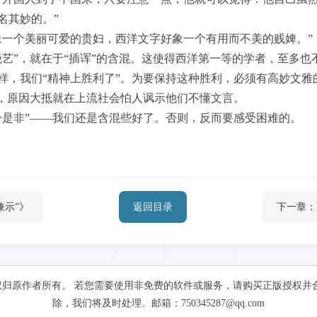
名其妙的。”
象一个美丽可爱的贵妇，西洋文字好象一个有用而不美的贱婢。”
绝艺”，就在于“插诨”的含混。这使得西洋第一等的学者，至多也
样，我们“精神上胜利了”。为要保持这种胜利，必须有高妙文雅
”，原因大抵就在上流社会怕人讽示他们不懂文言。
一是非”——我们还是含混些好了。否则，反而要感受困难的。
兼示”》
返回目录
下一章：
归原作者所有。 若您需要使用非免费的软件或服务，请购买正版授权并
除，我们将及时处理。邮箱：750345287@qq.com