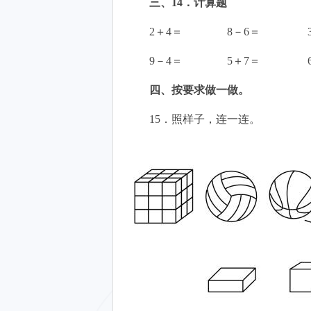
三、14．计算题
2＋4＝ 8－6＝ 3
9－4＝ 5＋7＝ 6
四、按要求做一做。
15．照样子，连一连。