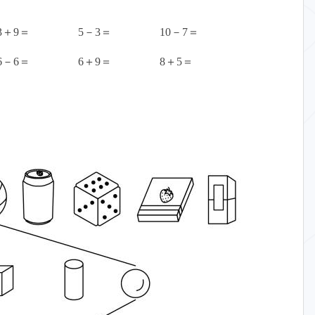
＋9＝ 5－3＝ 10－7＝
－6＝ 6＋9＝ 8＋5＝