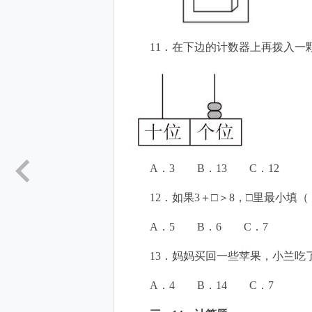
11．在下边的计数器上再拨入
A．3 B．13 C．12
12．如果3＋□＞8，□里最小
A．5 B．6 C．7
13．妈妈买回一些苹果，小兰吃
A．4 B．14 C．7