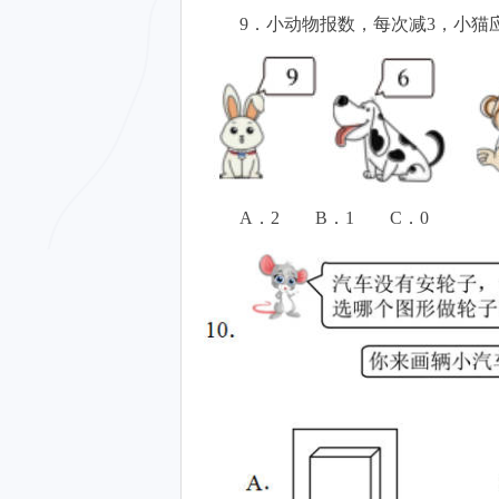
9．小动物报数，每次减3，小
A．2 B．1 C．0