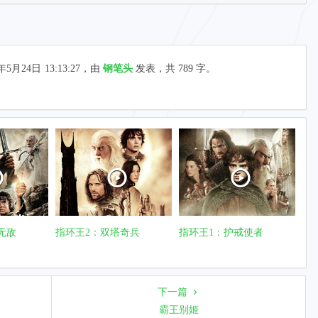
年5月24日
13:13:27
，由
钢笔头
发表，共 789 字。
无敌
指环王2：双塔奇兵
指环王1：护戒使者
下一篇
霸王别姬