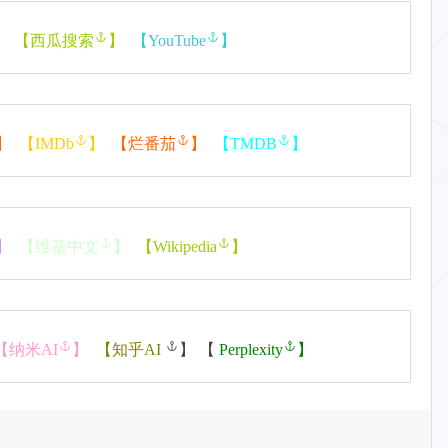
】
【
西瓜搜索
】
【
YouTube
】
】
【
IMDb
】
【
烂番茄
】
【
TMDB
】
】
【
维基中文
】
【
Wikipedia
】
【
纳米AI
】
【
知乎AI
】 【
Perplexity
】