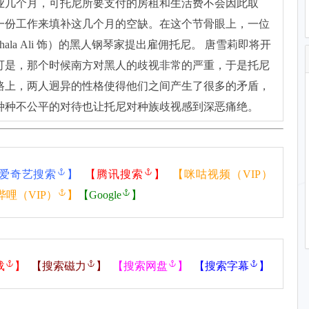
业几个月，可托尼所要支付的房租和生活费不会因此取
一份工作来填补这几个月的空缺。在这个节骨眼上，一位
shala Ali 饰）的黑人钢琴家提出雇佣托尼。 唐雪莉即将开
可是，那个时候南方对黑人的歧视非常的严重，于是托尼
路上，两人迥异的性格使得他们之间产生了很多的矛盾，
种种不公平的对待也让托尼对种族歧视感到深恶痛绝。
爱奇艺搜索
】
【
腾讯搜索
】
【
咪咕视频（VIP）
哔哩（VIP）
】
【
Google
】
载
】
【
搜索磁力
】
【
搜索网盘
】
【
搜索字幕
】