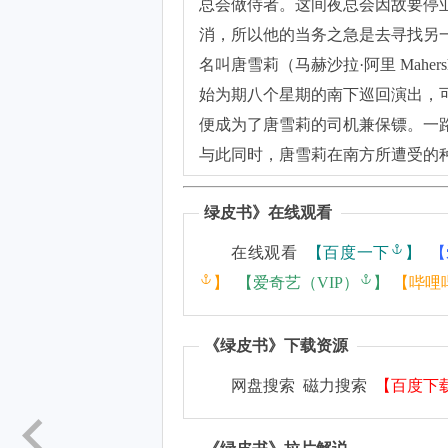
总会做侍者。这间夜总会因故要停
消，所以他的当务之急是去寻找另
名叫唐雪莉（马赫沙拉·阿里 Maher
始为期八个星期的南下巡回演出，
便成为了唐雪莉的司机兼保镖。一
与此同时，唐雪莉在南方所遭受的
绿皮书
》在线观看
在线观看
【
百度一下
】
【
】
【
爱奇艺（VIP）
】
【
哔哩
《
绿皮书
》下载资源
网盘搜索 磁力搜索
【
百度下