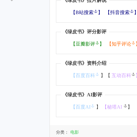
《
绿皮书
》拉片解说
【
B站搜索
】
【
抖音搜索
《
绿皮书
》评分影评
【
豆瓣影评
】
【
知乎评论
《
绿皮书
》资料介绍
【
百度百科
】【
互动百科
《
绿皮书
》AI影评
【
百度AI
】
【
秘塔AI
】
分类：
电影