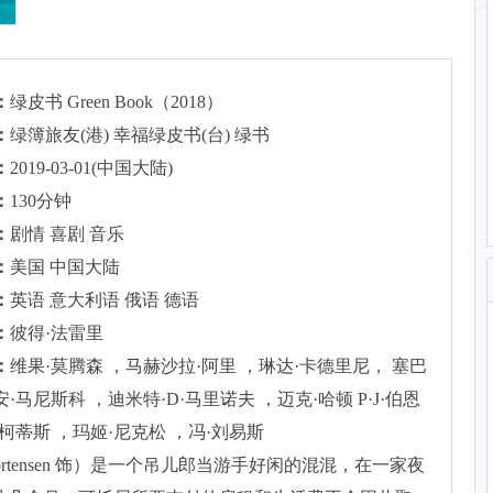
：
绿皮书 Green Book（2018）
：
绿簿旅友(港) 幸福绿皮书(台) 绿书
：
2019-03-01(中国大陆)
：
130分钟
：
剧情 喜剧 音乐
：
美国 中国大陆
：
英语 意大利语 俄语 德语
：
彼得·法雷里
：
维果·莫腾森 ，马赫沙拉·阿里 ，琳达·卡德里尼， 塞巴
·马尼斯科 ，迪米特·D·马里诺夫 ，迈克·哈顿 P·J·伯恩
·柯蒂斯 ，玛姬·尼克松 ，冯·刘易斯
Mortensen 饰）是一个吊儿郎当游手好闲的混混，在一家夜