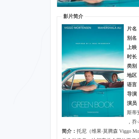
影片简介
片名
别名
上映
时长
类别
地区
语言
导演
演员
斯蒂安
，乔
简介：
托尼（维果·莫腾森 Viggo 