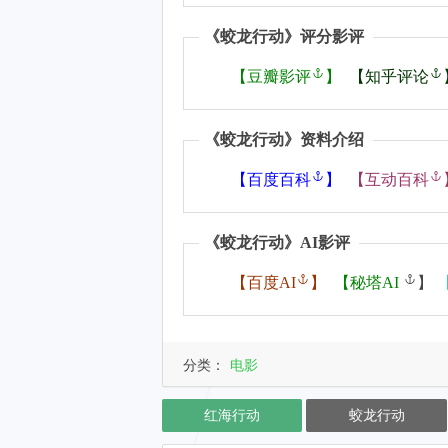
《
蛟龙行动
》评分影评
【
豆瓣影评
】
【
知乎评论
《
蛟龙行动
》资料介绍
【
百度百科
】
【
互动百科
《
蛟龙行动
》AI影评
【
百度AI
】
【
秘塔AI
】
分类：
电影
红海行动
蛟龙行动