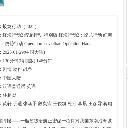
：
蛟龙行动（2025）
：
红海行动2 蛟龙行动 特别版 红海行动2：蛟龙行动 红海
虎鲸行动 Operation Leviathan Operation Hadal
：
2025-01-29(中国大陆)
：
130分钟(特别版) 146分钟
：
剧情 动作 战争
：
中国大陆
：
汉语普通话 英语
：
林超贤
：
黄轩 于适 张涵予 段奕宏 王俊凯 杜江 李晨 王彦霖 蒋璐
键情报——一艘超级潜艇正密谋一项针对我国东南沿海城