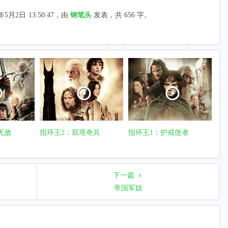
年5月2日
13:50:47
，由
钢笔头
发表，共 656 字。
无敌
指环王2：双塔奇兵
指环王1：护戒使者
下一篇
帝国军妓