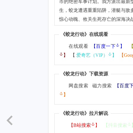
市的绝密军事计划。我方派出最新型
生，蛟龙遭遇重重陷阱，潜艇与敌
惊心动魄、攸关生死存亡的深海决
《
蛟龙行动
》在线观看
在线观看
【
百度一下
】
】
【
爱奇艺（VIP）
】
【
Goo
《
蛟龙行动
》下载资源
网盘搜索 磁力搜索
【
百度
】
《
蛟龙行动
》拉片解说
【
B站搜索
】
【
抖音搜索