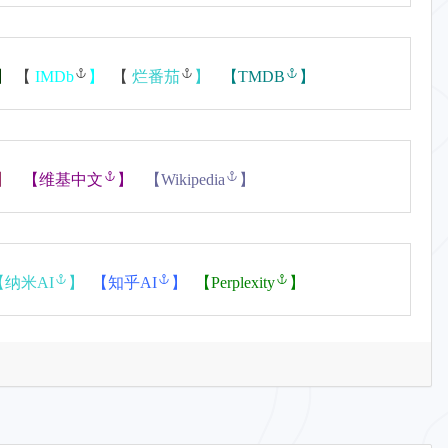
】
【
IMDb
】
【
烂番茄
】
【
TMDB
】
】
【
维基中文
】
【
Wikipedia
】
【
纳米AI
】
【
知乎AI
】
【
Perplexity
】