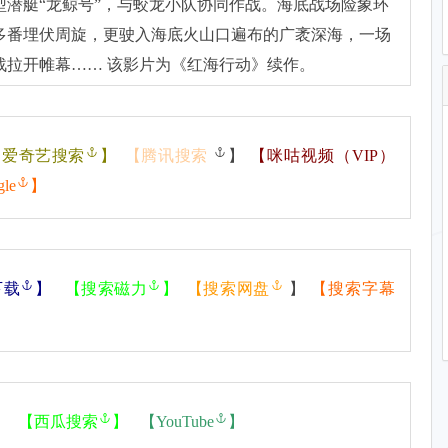
潜艇“龙鲸号”，与蛟龙小队协同作战。海底战场险象环
多番埋伏周旋，更驶入海底火山口遍布的广袤深海，一场
战拉开帷幕…… 该影片为《红海行动》续作。
【
爱奇艺搜索
】
【
腾讯搜索
】
【
咪咕视频（VIP）
gle
】
下载
】
【
搜索磁力
】
【
搜索网盘
】
【
搜索字幕
】
【
西瓜搜索
】
【
YouTube
】