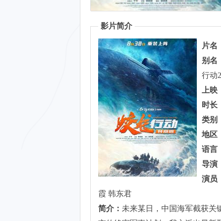
影片简介
片名
别名
行动2：
上映
时长
类别
地区
语言
导演
演员
霞 韩东君
简介：
未来某日，中国海军截获关