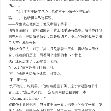
的……。
——“我决不至于昧了良心。你们不要受孩子的诳话的
骗……。”他听得自己这样说。
——荷生就在他身边，他又举起了手掌……。
他忽而清醒了，觉得很疲劳，背上似乎还有些冷。靖甫静静地
躺在对面，呼吸虽然急促，却是很调匀。桌上的闹钟似乎更用
了大声札札地作响。
他旋转身子去，对了书桌，只见蒙着一层尘，再转脸去看纸
窗，挂着的日历上，写着两个漆黑的隶书：廿七。
伙计送药进来了，还拿着一包书。
“什么？”靖甫睁开了眼睛，问。
“药。”他也从惝恍中觉醒，回答说。
“不，那一包。”
“先不管它。吃药罢。”他给靖甫服了药，这才拿起那包书来
看，道，“索士寄来的。一定是你向他去借的那一本：
《Sesame and Lilies》。”
靖甫伸手要过书去，但只将书面一看，书脊上的金字一摩，便
放在枕边，默默地合上眼睛了。过了一会，高兴地低声说——