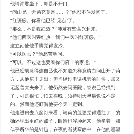
他请沛君坐下，却是不开口。
“问山兄，舍弟究竟是……？”他忍不住发问了。
“红斑痧。你看他已经‘见点’了。”
“那么，不是猩红热？”沛君有些高兴起来。
“他们西医叫猩红热，我们中医叫红斑痧。”
这立刻使他手脚觉得发冷。
“可以医么？”他愁苦地问。
“可以。不过这也要看你们府上的家运。”
他已经胡涂得连自己也不知道怎样竟请白问山开了药
方，从他房里走出；但当经过电话机旁的时候，却又
记起普大夫来了。他仍然去问医院，答说已经找到
了，可是很忙，怕去得晚，须待明天早晨也说不定
的。然而他还叮嘱他要今天一定到。
他走进房去点起灯来看，靖甫的脸更觉得通红了，的
确还现出更红的点子，眼睑也浮肿起来。他坐着，却
似乎所坐的是针毡；在夜的渐就寂静中，在他的翘望