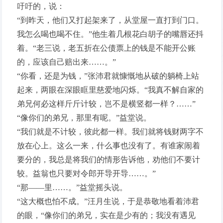
吁吁的，说：
“到昨天，他们又打起架来了，从堂屋一直打到门口。
我怎么喝也喝不住。”他生着几根花白胡子的嘴唇还抖
着。“老三说，老五折在公债票上的钱是不能开公账
的，应该自己赔出来……。”
“你看，还是为钱，”张沛君就慷慨地从破的躺椅上站
起来，两眼在深眼眶里慈爱地闪烁。“我真不解自家的
弟兄何必这样斤斤计较，岂不是横竖都一样？……”
“像你们的弟兄，那里有呢。”益堂说。
“我们就是不计较，彼此都一样。我们就将钱财两字不
放在心上。这么一来，什么事也没有了。有谁家闹着
要分的，我总是将我们的情形告诉他，劝他们不要计
较。益翁也只要对令郎开导开导……。”
“那——里……。”益堂摇头说。
“这大概也怕不成。”汪月生说，于是恭敬地看着沛君
的眼，“像你们的弟兄，实在是少有的；我没有遇见