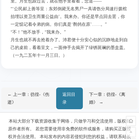
里。月生也跟过去，就在他手里看着，念道——
“‘公民郝上善等呈：东郊倒毙无名男尸一具请饬分局速行拨棺
抬埋以资卫生而重公益由’。我来办。你还是早点回去罢，你
一定惦记着令弟的病。你们真是‘鹡鸰在原’……。”
“不！”他不放手，“我来办。”
月生也就不再去抢着办了。沛君便十分安心似的沉静地走到自
己的桌前，看着呈文，一面伸手去揭开了绿锈斑斓的墨盒盖。
（一九二五年十一月三日。）
← 上一章：彷徨-《伤
返回目
下一章：彷徨-《离
逝》
录
婚》 →
本站大部分下载资源收集于网络，只做学习和交流使用，版权归
原作者所有。 若您需要使用非免费的软件或服务，请购买正版授
权并合法使用。 本站发布的内容若侵犯到您的权益，请联系站长