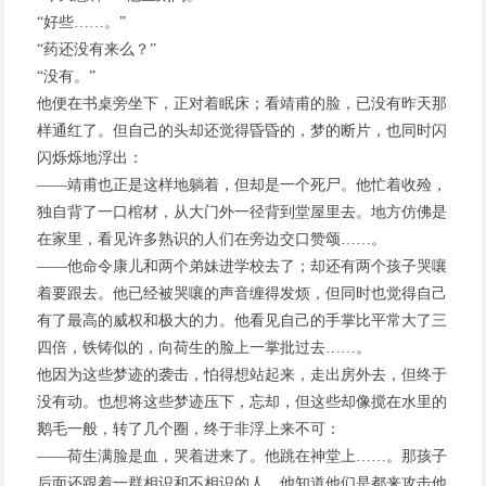
“好些……。”
“药还没有来么？”
“没有。”
他便在书桌旁坐下，正对着眠床；看靖甫的脸，已没有昨天那
样通红了。但自己的头却还觉得昏昏的，梦的断片，也同时闪
闪烁烁地浮出：
——靖甫也正是这样地躺着，但却是一个死尸。他忙着收殓，
独自背了一口棺材，从大门外一径背到堂屋里去。地方仿佛是
在家里，看见许多熟识的人们在旁边交口赞颂……。
——他命令康儿和两个弟妹进学校去了；却还有两个孩子哭嚷
着要跟去。他已经被哭嚷的声音缠得发烦，但同时也觉得自己
有了最高的威权和极大的力。他看见自己的手掌比平常大了三
四倍，铁铸似的，向荷生的脸上一掌批过去……。
他因为这些梦迹的袭击，怕得想站起来，走出房外去，但终于
没有动。也想将这些梦迹压下，忘却，但这些却像搅在水里的
鹅毛一般，转了几个圈，终于非浮上来不可：
——荷生满脸是血，哭着进来了。他跳在神堂上……。那孩子
后面还跟着一群相识和不相识的人。他知道他们是都来攻击他