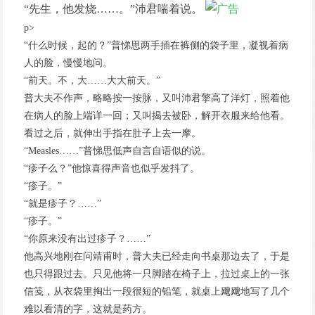
“先生，他发烧……。”沛君喘着说。
p>
“什么时候，起的？”普悌思两手插在裤侧的袋子里，凝视着病
人的脸，慢慢地问。
“前天。不，大……大大前天。”
普大夫不作声，略略按一按脉，又叫沛君擎高了洋灯，照着他
在病人的脸上端详一回；又叫揭去被卧，解开衣服来给他看。
看过之后，就伸出手指在肚子上去一摩。
“Measles……”普悌思低声自言自语似的说。
“疹子么？”他惊喜得声音也似乎发抖了。
“疹子。”
“就是疹子？……”
“疹子。”
“你原来没有出过疹子？……”
他高兴地刚在问靖甫时，普大夫已经走向书桌那边去了，于是
也只得跟过去。只见他将一只脚踏在椅子上，拉过桌上的一张
信笺，从衣袋里掏出一段很短的铅笔，就桌上飕飕地写了几个
难以看清的字，这就是药方。