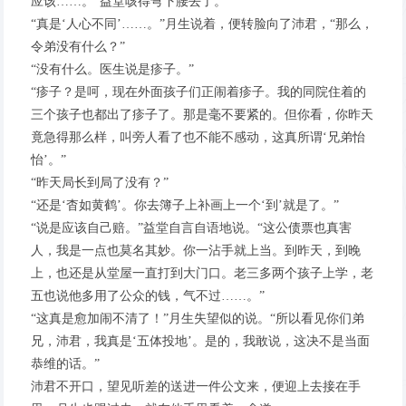
应该……。”益堂咳得弯下腰去了。
“真是‘人心不同’……。”月生说着，便转脸向了沛君，“那么，
令弟没有什么？”
“没有什么。医生说是疹子。”
“疹子？是呵，现在外面孩子们正闹着疹子。我的同院住着的
三个孩子也都出了疹子了。那是毫不要紧的。但你看，你昨天
竟急得那么样，叫旁人看了也不能不感动，这真所谓‘兄弟怡
怡’。”
“昨天局长到局了没有？”
“还是‘杳如黄鹤’。你去簿子上补画上一个‘到’就是了。”
“说是应该自己赔。”益堂自言自语地说。“这公债票也真害
人，我是一点也莫名其妙。你一沾手就上当。到昨天，到晚
上，也还是从堂屋一直打到大门口。老三多两个孩子上学，老
五也说他多用了公众的钱，气不过……。”
“这真是愈加闹不清了！”月生失望似的说。“所以看见你们弟
兄，沛君，我真是‘五体投地’。是的，我敢说，这决不是当面
恭维的话。”
沛君不开口，望见听差的送进一件公文来，便迎上去接在手