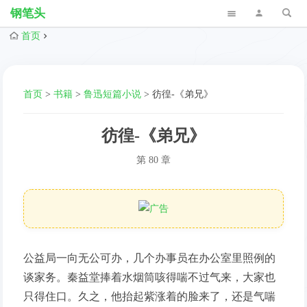
钢笔头
首页
首页
>
书籍
>
鲁迅短篇小说
>
彷徨-《弟兄》
彷徨-《弟兄》
第 80 章
公益局一向无公可办，几个办事员在办公室里照例的
谈家务。秦益堂捧着水烟筒咳得喘不过气来，大家也
只得住口。久之，他抬起紫涨着的脸来了，还是气喘