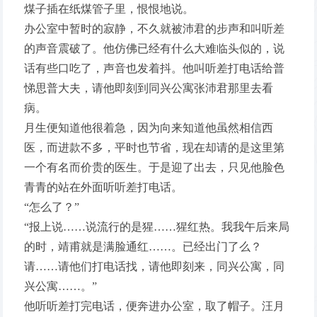
煤子插在纸煤管子里，恨恨地说。
办公室中暂时的寂静，不久就被沛君的步声和叫听差
的声音震破了。他仿佛已经有什么大难临头似的，说
话有些口吃了，声音也发着抖。他叫听差打电话给普
悌思普大夫，请他即刻到同兴公寓张沛君那里去看
病。
月生便知道他很着急，因为向来知道他虽然相信西
医，而进款不多，平时也节省，现在却请的是这里第
一个有名而价贵的医生。于是迎了出去，只见他脸色
青青的站在外面听听差打电话。
“怎么了？”
“报上说……说流行的是猩……猩红热。我我午后来局
的时，靖甫就是满脸通红……。已经出门了么？
请……请他们打电话找，请他即刻来，同兴公寓，同
兴公寓……。”
他听听差打完电话，便奔进办公室，取了帽子。汪月