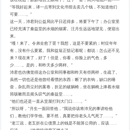
“等我好起来，译一点寄到文化书馆去卖几个钱，不知道他们
可要……。”
这一天，沛君到公益局比平日迟得多，将要下午了；办公室里
已经充满了秦益堂的水烟的烟雾。汪月生远远地望见，便迎出
来。
“嚄！来了。令弟全愈了罢？我想，这是不要紧的；时症年年
有，没有什么要紧。我和益翁正惦记着呢；都说：怎么还不见
来？现在来了，好了！但是，你看，你脸上的气色，多
少……。是的，和昨天多少两样。”
沛君也仿佛觉得这办公室和同事都和昨天有些两样，生疏了。
虽然一切也还是他曾经看惯的东西：断了的衣钩，缺口的唾
壶，杂乱而尘封的案卷，折足的破躺椅，坐在躺椅上捧着水烟
筒咳嗽而且摇头叹气的秦益堂……。
“他们也还是一直从堂屋打到大门口……。”
“所以呀，”月生一面回答他，“我说你该将沛兄的事讲给他
们，教他们学学他。要不然，真要把你老头儿气死了……。”
“老三说，老五折在公债票上的钱是不能算公用的，应该……