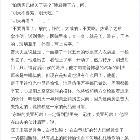
“怕药房已经关了罢？”沛君接了方，问。
“明天不要紧。明天吃。”
“明天再看？……。”
“不要再看了。酸的，辣的，太咸的，不要吃。热退了之后，
拿小便，送到我的，医院里来，查一查，就是了。装在，干净
的，玻璃瓶里；外面，写上名字。”
普大夫且说且走，一面接了一张五元的钞票塞入衣袋里，一径
出去了。他送出去，看他上了车，开动了，然后转身，刚进店
门，只听得背后gö gö的两声，他才知道普悌思的汽车的叫声
原来是牛吼似的。但现在是知道也没有什么用了，他想。
房子里连灯光也显得愉悦；沛君仿佛万事都已做讫，周围都很
平安，心里倒是空空洞洞的模样。他将钱和药方交给跟着进来
的伙计，叫他明天一早到美亚药房去买药，因为这药房是普大
夫指定的，说惟独这一家的药品最可靠。
“东城的美亚药房！一定得到那里去。记住：美亚药房！”他跟
在出去的伙计后面，说。
院子里满是月色，白得如银；“在白帝城”的邻人已经睡觉了，
一切都很幽静。只有桌上的闹钟愉快而平匀地札札地作响；虽