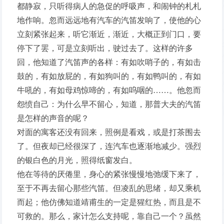
都静寂，只听得病人的急促的呼吸声，和闹钟的札札
地作响。忽而远远地有汽车的汽笛发响了，使他的心
立刻紧张起来，听它渐近，渐近，大概正到门口，要
停下了罢，可是立刻听出，驶过去了。这样的许多
回，他知道了汽笛声的各样：有如吹哨子的，有如击
鼓的，有如放屁的，有如狗叫的，有如鸭叫的，有如
牛吼的，有如母鸡惊啼的，有如呜咽的……。他忽而
怨愤自己：为什么早不留心，知道，那普大夫的汽笛
是怎样的声音的呢？
对面的寓客还没有回来，照例是看戏，或是打茶围去
了。但夜却已经很深了，连汽车也逐渐地减少。强烈
的银白色的月光，照得纸窗发白。
他在等待的厌倦里，身心的紧张慢慢地弛缓下来了，
至于不再去留心那些汽笛。但凌乱的思绪，却又乘机
而起；他仿佛知道靖甫生的一定是猩红热，而且是不
可救的。那么，家计怎么支持呢，靠自己一个？虽然