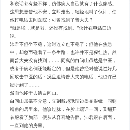
和说话都有些不祥，仿佛病人自己就有了什么豫感。
这思想更使他不安，立即走出，轻轻地叫了伙计，使
他打电话去问医院：可曾找到了普大夫？
“就是啦，就是啦。还没有找到。”伙计在电话口边
说。
沛君不但坐不稳，这时连立也不稳了；但他在焦急
中，却忽而碰着了一条生路：也许并不是猩红热。然
而普大夫没有找到，……同寓的白问山虽然是中医，
或者于病名倒还能断定的，但是他曾经对他说过好几
回攻击中医的话：况且追请普大夫的电话，他也许已
经听到了……。
然而他终于去请白问山。
白问山却毫不介意，立刻戴起玳瑁边墨晶眼镜，同到
靖甫的房里来。他诊过脉，在脸上端详一回，又翻开
衣服看了胸部，便从从容容地告辞。沛君跟在后面，
一直到他的房里。