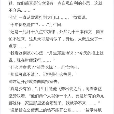
过。你们简直是谁也没有一点自私自利的心思，这就
不容易……。”
“他们一直从堂屋打到大门口……。”益堂说。
“令弟仍然是忙？……”月生问。
“还是一礼拜十八点钟功课，外加九十三本作文，简直
忙不过来。这几天可是请假了，身热，大概是受了一
点寒……。”
“我看这倒该小心些，”月生郑重地说：“今天的报上就
说，现在时症流行……。”
“什么时症呢？”沛君吃惊了，赶忙地问。
“那我可说不清了。记得是什么热罢。”
沛君迈开步就奔向阅报室去。
“真是少有的，”月生目送他飞奔出去之后，向着秦益
堂赞叹着。“他们两个人就像一个人。要是所有的弟兄
都这样，家里那里还会闹乱子。我就学不来……。”
“说是折在公债票上的钱不能开公账……。”益堂将纸