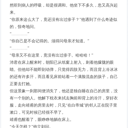
然听到病人的呼吸，却是很调和。他坐下不多久，忽又高兴起
来。
“你原来这么大了，竟还没有出过疹子？”他遇到了什么奇迹似
的，惊奇地问。
“…………”
“你自己是不会记得的。须得问母亲才知道。”
“…………”
“母亲又不在这里，竟没有出过疹子。哈哈哈！”
沛君在床上醒来时，朝阳已从纸窗上射入，刺着他朦胧的眼
睛。但他却不能即刻动弹，只觉得四肢无力，而且背上冷冰冰
的还有许多汗，而且看见床前站着一个满脸流血的孩子，自己
正要去打她。
但这景象一刹那间便消失了，他还是独自睡在自己的房里，没
有一个别的人。他解下枕衣来拭去胸前和背上的冷汗，穿好衣
服，走向靖甫的房里去时，只见“在白帝城”的邻人正在院子里
漱口，可见时候已经很不早了。
靖甫也醒着了，眼睁睁地躺在床上。
“今天怎样？”他立刻问。