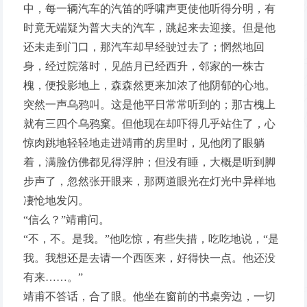
中，每一辆汽车的汽笛的呼啸声更使他听得分明，有
时竟无端疑为普大夫的汽车，跳起来去迎接。但是他
还未走到门口，那汽车却早经驶过去了；惘然地回
身，经过院落时，见皓月已经西升，邻家的一株古
槐，便投影地上，森森然更来加浓了他阴郁的心地。
突然一声乌鸦叫。这是他平日常常听到的；那古槐上
就有三四个乌鸦窠。但他现在却吓得几乎站住了，心
惊肉跳地轻轻地走进靖甫的房里时，见他闭了眼躺
着，满脸仿佛都见得浮肿；但没有睡，大概是听到脚
步声了，忽然张开眼来，那两道眼光在灯光中异样地
凄怆地发闪。
“信么？”靖甫问。
“不，不。是我。”他吃惊，有些失措，吃吃地说，“是
我。我想还是去请一个西医来，好得快一点。他还没
有来……。”
靖甫不答话，合了眼。他坐在窗前的书桌旁边，一切