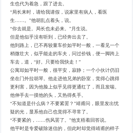
生也代为着急，跟了进去。
“局长来时，请给我请假，说家里有病人，看医
生……。”他胡乱点着头，说。
“你去就是。局长也未必来。”月生说。
但是他似乎没有听到，已经奔出去了。
他到路上，已不再较量车价如平时一般，一看见一个
稍微壮大，似乎能走的车夫，问过价钱，便一脚跨上
车去，道，“好。只要给我快走！”
公寓却如平时一般，很平安，寂静；一个小伙计仍旧
坐在门外拉胡琴。他走进他兄弟的卧室，觉得心跳得
更利害，因为他脸上似乎见得更通红了，而且发喘。
他伸手去一摸他的头，又热得炙手。
“不知道是什么病？不要紧罢？”靖甫问，眼里发出忧
疑的光，显系他自己也觉得不寻常了。
“不要紧的，……伤风罢了。”他支梧着回答说。
他平时是专爱破除迷信的，但此时却觉得靖甫的样子