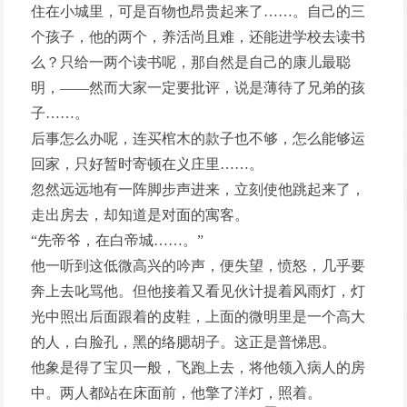
住在小城里，可是百物也昂贵起来了……。自己的三
个孩子，他的两个，养活尚且难，还能进学校去读书
么？只给一两个读书呢，那自然是自己的康儿最聪
明，——然而大家一定要批评，说是薄待了兄弟的孩
子……。
后事怎么办呢，连买棺木的款子也不够，怎么能够运
回家，只好暂时寄顿在义庄里……。
忽然远远地有一阵脚步声进来，立刻使他跳起来了，
走出房去，却知道是对面的寓客。
“先帝爷，在白帝城……。”
他一听到这低微高兴的吟声，便失望，愤怒，几乎要
奔上去叱骂他。但他接着又看见伙计提着风雨灯，灯
光中照出后面跟着的皮鞋，上面的微明里是一个高大
的人，白脸孔，黑的络腮胡子。这正是普悌思。
他象是得了宝贝一般，飞跑上去，将他领入病人的房
中。两人都站在床面前，他擎了洋灯，照着。