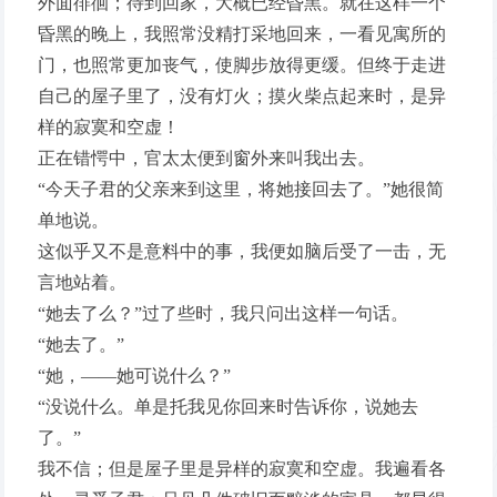
外面徘徊；待到回家，大概已经昏黑。就在这样一个
昏黑的晚上，我照常没精打采地回来，一看见寓所的
门，也照常更加丧气，使脚步放得更缓。但终于走进
自己的屋子里了，没有灯火；摸火柴点起来时，是异
样的寂寞和空虚！
正在错愕中，官太太便到窗外来叫我出去。
“今天子君的父亲来到这里，将她接回去了。”她很简
单地说。
这似乎又不是意料中的事，我便如脑后受了一击，无
言地站着。
“她去了么？”过了些时，我只问出这样一句话。
“她去了。”
“她，——她可说什么？”
“没说什么。单是托我见你回来时告诉你，说她去
了。”
我不信；但是屋子里是异样的寂寞和空虚。我遍看各