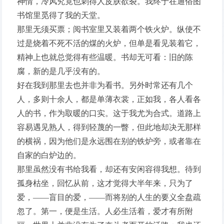
神情，冷风究竟也刺得人皮肤欲裂。我终于在通俗图
书馆里觅得了我的天堂。
那里无须买票；阅书室里又装着两个铁火炉。纵使不
过是烧着不死不活的煤的火炉，但单是看见装着它，
精神上也就总觉得有些温暖。书却无可看：旧的陈
腐，新的是几乎没有的。
好在我到那里去也并非为看书。另外时常还有几个
人，多则十余人，都是单薄衣裳，正如我，各人看各
人的书，作为取暖的口实。这于我尤为合式。道路上
容易遇见熟人，得到轻蔑的一瞥，但此地却决无那样
的横祸，因为他们是永远围在别的铁炉旁，或者靠在
自家的白炉边的。
那里虽然没有书给我看，却还有安闲容得我想。待到
孤身枯坐，回忆从前，这才觉得大半年来，只为了
爱，——盲目的爱，——而将别的人生的要义全盘疏
忽了。第一，便是生活。人必生活着，爱才有所附