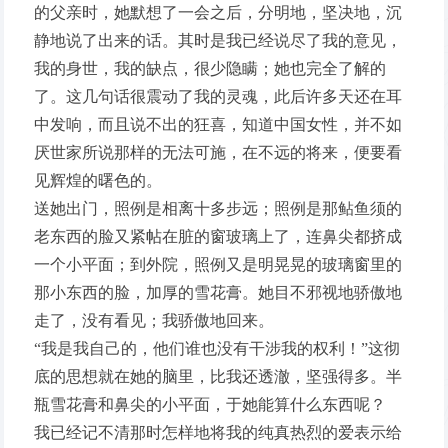
的父亲时，她默想了一会之后，分明地，坚决地，沉
静地说了出来的话。其时是我已经说尽了我的意见，
我的身世，我的缺点，很少隐瞒；她也完全了解的
了。这几句话很震动了我的灵魂，此后许多天还在耳
中发响，而且说不出的狂喜，知道中国女性，并不如
厌世家所说那样的无法可施，在不远的将来，便要看
见辉煌的曙色的。
送她出门，照例是相离十多步远；照例是那鲇鱼须的
老东西的脸又紧帖在脏的窗玻璃上了，连鼻尖都挤成
一个小平面；到外院，照例又是明晃晃的玻璃窗里的
那小东西的脸，加厚的雪花膏。她目不邪视地骄傲地
走了，没有看见；我骄傲地回来。
“我是我自己的，他们谁也没有干涉我的权利！”这彻
底的思想就在她的脑里，比我还透澈，坚强得多。半
瓶雪花膏和鼻尖的小平面，于她能算什么东西呢？
我已经记不清那时怎样地将我的纯真热烈的爱表示给