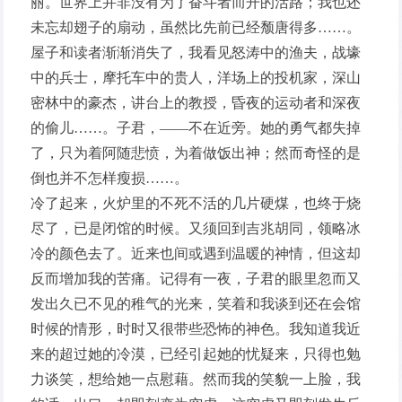
丽。世界上并非没有为了奋斗者而开的活路；我也还
未忘却翅子的扇动，虽然比先前已经颓唐得多……。
屋子和读者渐渐消失了，我看见怒涛中的渔夫，战壕
中的兵士，摩托车中的贵人，洋场上的投机家，深山
密林中的豪杰，讲台上的教授，昏夜的运动者和深夜
的偷儿……。子君，——不在近旁。她的勇气都失掉
了，只为着阿随悲愤，为着做饭出神；然而奇怪的是
倒也并不怎样瘦损……。
冷了起来，火炉里的不死不活的几片硬煤，也终于烧
尽了，已是闭馆的时候。又须回到吉兆胡同，领略冰
冷的颜色去了。近来也间或遇到温暖的神情，但这却
反而增加我的苦痛。记得有一夜，子君的眼里忽而又
发出久已不见的稚气的光来，笑着和我谈到还在会馆
时候的情形，时时又很带些恐怖的神色。我知道我近
来的超过她的冷漠，已经引起她的忧疑来，只得也勉
力谈笑，想给她一点慰藉。然而我的笑貌一上脸，我