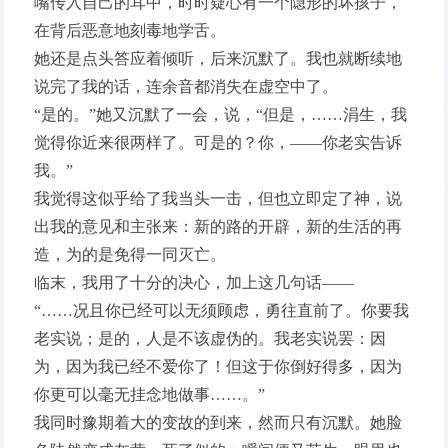
嘴传入自己的耳中，时时疑心有一个隐形的坏孩子，
在背后恶意地刻毒地学舌。
她还是点头答应着倾听，后来沉默了。我也就断续地
说完了我的话，连余音都消失在虚空中了。
“是的。”她又沉默了一会，说，“但是，……涓生，我
觉得你近来很两样了。可是的？你，——你老实告诉
我。”
我觉得这似乎给了我当头一击，但也立即定了神，说
出我的意见和主张来：新的路的开辟，新的生活的再
造，为的是免得一同灭亡。
临末，我用了十分的决心，加上这几句话——
“……况且你已经可以无须顾虑，勇往直前了。你要我
老实说；是的，人是不该虚伪的。我老实说罢：因
为，因为我已经不爱你了！但这于你倒好得多，因为
你更可以毫无挂念地做事……。”
我同时豫期着大的变故的到来，然而只有沉默。她脸