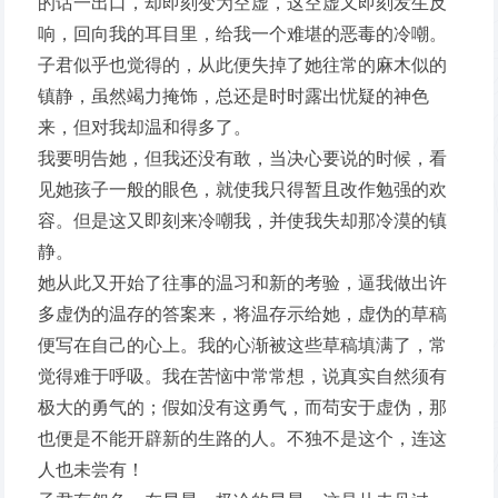
的话一出口，却即刻变为空虚，这空虚又即刻发生反
响，回向我的耳目里，给我一个难堪的恶毒的冷嘲。
子君似乎也觉得的，从此便失掉了她往常的麻木似的
镇静，虽然竭力掩饰，总还是时时露出忧疑的神色
来，但对我却温和得多了。
我要明告她，但我还没有敢，当决心要说的时候，看
见她孩子一般的眼色，就使我只得暂且改作勉强的欢
容。但是这又即刻来冷嘲我，并使我失却那冷漠的镇
静。
她从此又开始了往事的温习和新的考验，逼我做出许
多虚伪的温存的答案来，将温存示给她，虚伪的草稿
便写在自己的心上。我的心渐被这些草稿填满了，常
觉得难于呼吸。我在苦恼中常常想，说真实自然须有
极大的勇气的；假如没有这勇气，而苟安于虚伪，那
也便是不能开辟新的生路的人。不独不是这个，连这
人也未尝有！