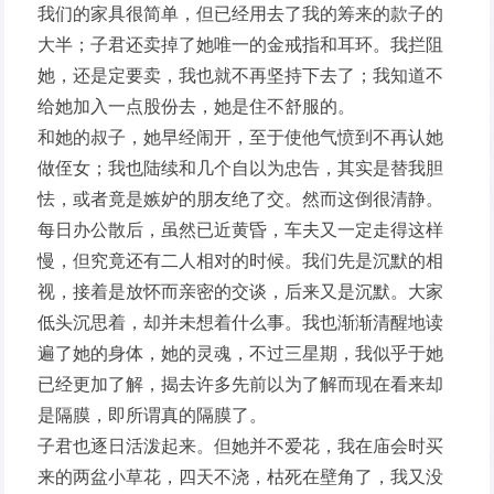
我们的家具很简单，但已经用去了我的筹来的款子的
大半；子君还卖掉了她唯一的金戒指和耳环。我拦阻
她，还是定要卖，我也就不再坚持下去了；我知道不
给她加入一点股份去，她是住不舒服的。
和她的叔子，她早经闹开，至于使他气愤到不再认她
做侄女；我也陆续和几个自以为忠告，其实是替我胆
怯，或者竟是嫉妒的朋友绝了交。然而这倒很清静。
每日办公散后，虽然已近黄昏，车夫又一定走得这样
慢，但究竟还有二人相对的时候。我们先是沉默的相
视，接着是放怀而亲密的交谈，后来又是沉默。大家
低头沉思着，却并未想着什么事。我也渐渐清醒地读
遍了她的身体，她的灵魂，不过三星期，我似乎于她
已经更加了解，揭去许多先前以为了解而现在看来却
是隔膜，即所谓真的隔膜了。
子君也逐日活泼起来。但她并不爱花，我在庙会时买
来的两盆小草花，四天不浇，枯死在壁角了，我又没