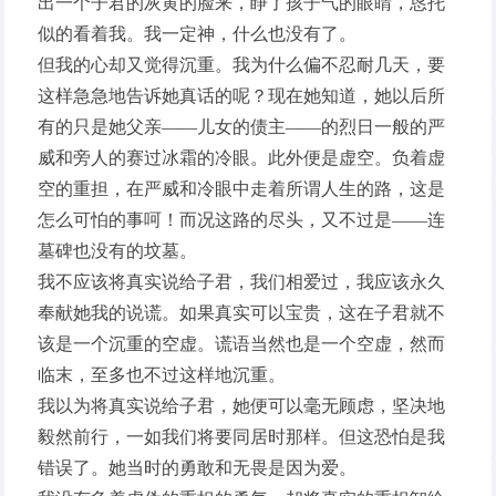
出一个子君的灰黄的脸来，睁了孩子气的眼睛，恳托
似的看着我。我一定神，什么也没有了。
但我的心却又觉得沉重。我为什么偏不忍耐几天，要
这样急急地告诉她真话的呢？现在她知道，她以后所
有的只是她父亲——儿女的债主——的烈日一般的严
威和旁人的赛过冰霜的冷眼。此外便是虚空。负着虚
空的重担，在严威和冷眼中走着所谓人生的路，这是
怎么可怕的事呵！而况这路的尽头，又不过是——连
墓碑也没有的坟墓。
我不应该将真实说给子君，我们相爱过，我应该永久
奉献她我的说谎。如果真实可以宝贵，这在子君就不
该是一个沉重的空虚。谎语当然也是一个空虚，然而
临末，至多也不过这样地沉重。
我以为将真实说给子君，她便可以毫无顾虑，坚决地
毅然前行，一如我们将要同居时那样。但这恐怕是我
错误了。她当时的勇敢和无畏是因为爱。