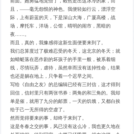
前面。她勇猛地觉悟了，毅然走出这冰冷的家，而
且，——毫无怨恨的神色。我便轻如行云，漂浮空
际，上有蔚蓝的天，下是深山大海，广厦高楼，战
场，摩托车，洋场，公馆，晴明的闹市，黑暗的
夜……。
而且，真的，我豫感得这新生面便要来到了。
我们总算度过了极难忍受的冬天，这北京的冬天；就
如蜻蜓落在恶作剧的坏孩子的手里一般，被系着细
线，尽情玩弄，虐待，虽然幸而没有送掉性命，结果
也还是躺在地上，只争着一个迟早之间。
写给《自由之友》的总编辑已经有三封信，这才得到
回信，信封里只有两张书券：两角的和三角的。我却
单是催，就用了九分的邮票，一天的饥饿，又都白挨
给于己一无所得的空虚了。
然而觉得要来的事，却终于来到了。
这是冬春之交的事，风已没有这么冷，我也更久地在