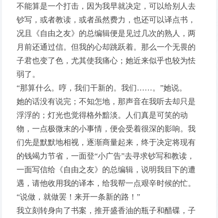
不能算是一个打击，因为我早就决定，可以给别人去
钞写，或者教读，或者虽然费力，也还可以译点书，
况且《自由之友》的总编辑便是见过几次的熟人，两
月前还通过信。但我的心却跳跃着。那么一个无畏的
子君也变了色，尤其使我痛心；她近来似乎也较为怯
弱了。
“那算什么。哼，我们干新的。我们……。”她说。
她的话没有说完；不知怎地，那声音在我听去却只是
浮浮的；灯光也觉得格外黯淡。人们真是可笑的动
物，一点极微末的小事情，便会受着很深的影响。我
们先是默默地相视，逐渐商量起来，终于决定将现有
的钱竭力节省，一面登“小广告”去寻求钞写和教读，
一面写信给《自由之友》的总编辑，说明我目下的遭
遇，请他收用我的译本，给我帮一点艰辛时候的忙。
“说做，就做罢！来开一条新的路！”
我立刻转身向了书案，推开盛香油的瓶子和醋碟，子