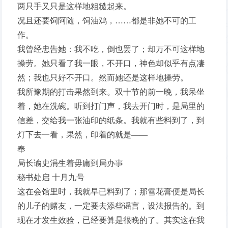
两只手又只是这样地粗糙起来。
况且还要饲阿随，饲油鸡，……都是非她不可的工
作。
我曾经忠告她：我不吃，倒也罢了；却万不可这样地
操劳。她只看了我一眼，不开口，神色却似乎有点凄
然；我也只好不开口。然而她还是这样地操劳。
我所豫期的打击果然到来。双十节的前一晚，我呆坐
着，她在洗碗。听到打门声，我去开门时，是局里的
信差，交给我一张油印的纸条。我就有些料到了，到
灯下去一看，果然，印着的就是——
奉
局长谕史涓生着毋庸到局办事
秘书处启 十月九号
这在会馆里时，我就早已料到了；那雪花膏便是局长
的儿子的赌友，一定要去添些谣言，设法报告的。到
现在才发生效验，已经要算是很晚的了。其实这在我