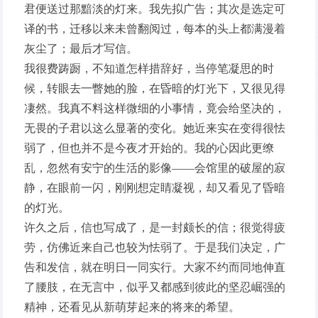
君便送过那黯淡的灯来。我先拟广告；其次是选定可
译的书，迁移以来未曾翻阅过，每本的头上都满漫着
灰尘了；最后才写信。
我很费踌蹰，不知道怎样措辞好，当停笔凝思的时
候，转眼去一瞥她的脸，在昏暗的灯光下，又很见得
凄然。我真不料这样微细的小事情，竟会给坚决的，
无畏的子君以这么显著的变化。她近来实在变得很怯
弱了，但也并不是今夜才开始的。我的心因此更缭
乱，忽然有安宁的生活的影像——会馆里的破屋的寂
静，在眼前一闪，刚刚想定睛凝视，却又看见了昏暗
的灯光。
许久之后，信也写成了，是一封颇长的信；很觉得疲
劳，仿佛近来自己也较为怯弱了。于是我们决定，广
告和发信，就在明日一同实行。大家不约而同地伸直
了腰肢，在无言中，似乎又都感到彼此的坚忍崛强的
精神，还看见从新萌芽起来的将来的希望。