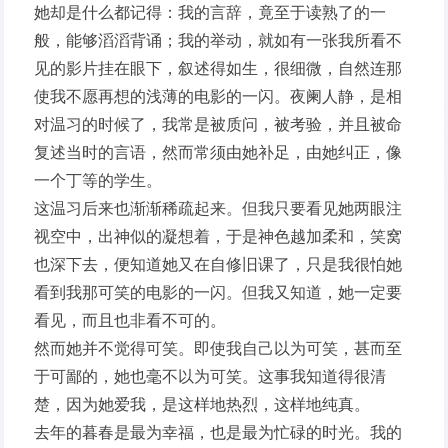
她却是什么都记得：我的言辞，竟至于读熟了的一
般，能够滔滔背诵；我的举动，就如有一张我所看不
见的影片挂在眼下，叙述得如生，很细微，自然连那
使我不愿再想的浅薄的电影的一闪。夜阑人静，是相
对温习的时候了，我常是被质问，被考验，并且被命
复述当时的言语，然而常须由她补足，由她纠正，像
一个丁等的学生。
这温习后来也渐渐稀疏起来。但我只要看见她两眼注
视空中，出神似的凝想着，于是神色越加柔和，笑窝
也深下去，便知道她又在自修旧课了，只是我很怕她
看到我那可笑的电影的一闪。但我又知道，她一定要
看见，而且也非看不可的。
然而她并不觉得可笑。即使我自己以为可笑，甚而至
于可鄙的，她也毫不以为可笑。这事我知道得很清
楚，因为她爱我，是这样地热烈，这样地纯真。
去年的暮春是最为幸福，也是最为忙碌的时光。我的