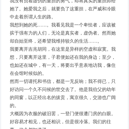
我没有负着虚伪的重担的勇气，却将真实的重担卸给
她了。她爱我之后，就要负了这重担，在严威和冷眼
中走着所谓人生的路。
我想到她的死……。我看见我是一个卑怯者，应该被
摈于强有力的人们，无论是真实者，虚伪者。然而她
却自始至终，还希望我维持较久的生活……。
我要离开吉兆胡同，在这里是异样的空虚和寂寞。我
想，只要离开这里，子君便如还在我的身边；至少，
也如还在城中，有一天，将要出乎意表地访我，像住
在会馆时候似的。
然而一切请托和书信，都是一无反响；我不得已，只
好访问一个久不问候的世交去了。他是我伯父的幼年
的同窗，以正经出名的拔贡，寓京很久，交游也广阔
的。
大概因为衣服的破旧罢，一登门便很遭门房的白眼。
好容易才相见，也还相识，但是很冷落。我们的往