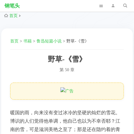
钢笔头
首页
首页
>
书籍
>
鲁迅短篇小说
>
野草-《雪》
野草-《雪》
第 50 章
暖国的雨，向来没有变过冰冷的坚硬的灿烂的雪花。
博识的人们觉得他单调，他自己也以为不幸否耶？江
南的雪，可是滋润美艳之至了；那是还在隐约着的青