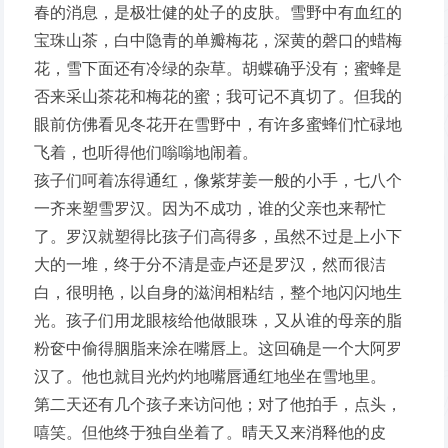
春的消息，是极壮健的处子的皮肤。雪野中有血红的
宝珠山茶，白中隐青的单瓣梅花，深黄的磬口的蜡梅
花，雪下面还有冷绿的杂草。胡蝶确乎没有；蜜蜂是
否来采山茶花和梅花的蜜；我可记不真切了。但我的
眼前仿佛看见冬花开在雪野中，有许多蜜蜂们忙碌地
飞着，也听得他们嗡嗡地闹着。
孩子们呵着冻得通红，像紫芽姜一般的小手，七八个
一齐来塑雪罗汉。因为不成功，谁的父亲也来帮忙
了。罗汉就塑得比孩子们高得多，虽然不过是上小下
大的一堆，终于分不清是壶卢还是罗汉，然而很洁
白，很明艳，以自身的滋润相粘结，整个地闪闪地生
光。孩子们用龙眼核给他做眼珠，又从谁的母亲的脂
粉奁中偷得胭脂来涂在嘴唇上。这回确是一个大阿罗
汉了。他也就目光灼灼地嘴唇通红地坐在雪地里。
第二天还有几个孩子来访问他；对了他拍手，点头，
嘻笑。但他终于独自坐着了。晴天又来消释他的皮