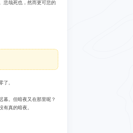
。悲哉死也，然而更可悲的
：
零了。
迟暮。但暗夜又在那里呢？
没有真的暗夜。