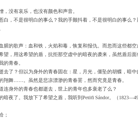
憎，没有哀乐，也没有颜色和声音。
苍白，不是很明白的事么？我的手颤抖着，不是很明白的事么？
。
血腥的歌声：血和铁，火焰和毒，恢复和报仇。而忽而这些都空
希望，用这希望的盾，抗拒那空虚中的暗夜的袭来，虽然盾后面
我的青春。
逝去了？但以为身外的青春固在：星，月光，僵坠的胡蝶，暗中
的翔舞……。虽然是悲凉漂渺的青春罢，然而究竟是青春。
道连身外的青春也都逝去，世上的青年也多衰老了么？
了。我放下了希望之盾，我听到Petöfi Sándor。（1823—4
给；