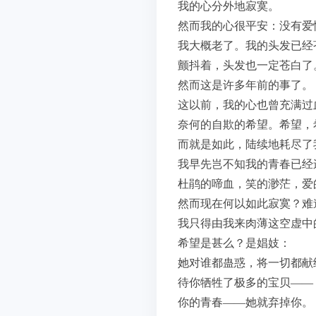
我的心分外地寂寞。
然而我的心很平安：没有爱
我大概老了。我的头发已经
颤抖着，头发也一定苍白了
然而这是许多年前的事了。
这以前，我的心也曾充满过
奈何的自欺的希望。希望，
而就是如此，陆续地耗尽了
我早先岂不知我的青春已经
杜鹃的啼血，笑的渺茫，爱
然而现在何以如此寂寞？难
我只得由我来肉薄这空虚中的暗夜
希望是甚么？是娼妓：
她对谁都蛊惑，将一切都献
待你牺牲了极多的宝贝——
你的青春——她就弃掉你。