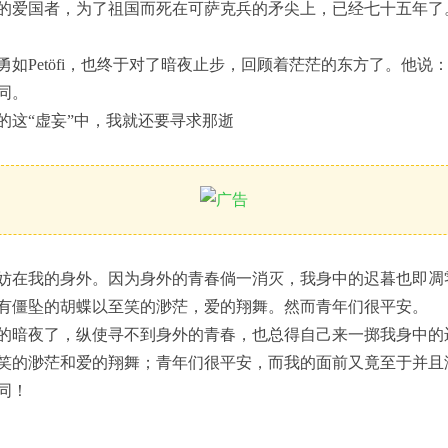
的爱国者，为了祖国而死在可萨克兵的矛尖上，已经七十五年了
如Petöfi，也终于对了暗夜止步，回顾着茫茫的东方了。他说
同。
的这“虚妄”中，我就还要寻求那逝
妨在我的身外。因为身外的青春倘一消灭，我身中的迟暮也即凋
有僵坠的胡蝶以至笑的渺茫，爱的翔舞。然而青年们很平安。
的暗夜了，纵使寻不到身外的青春，也总得自己来一掷我身中的
笑的渺茫和爱的翔舞；青年们很平安，而我的面前又竟至于并且
同！