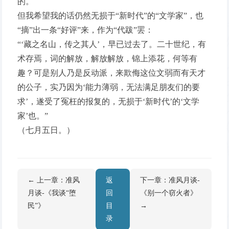
的。
但我希望我的话仍然无损于“新时代”的“文学家”，也
“摘”出一条“好评”来，作为“代跋”罢：
“‘藏之名山，传之其人’，早已过去了。二十世纪，有
术存焉，词的解放，解放解放，锦上添花，何等有
趣？可是别人乃是反动派，来欺侮这位文弱而有天才
的公子，实乃因为‘能力薄弱，无法满足朋友们的要
求’，遂受了冤枉的报复的，无损于‘新时代’的‘文学
家’也。”
（七月五日。）
← 上一章：准风
返
下一章：准风月谈-
月谈-《我谈“堕
回
《别一个窃火者》
民”》
目
→
录