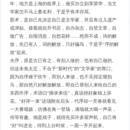
年，地方是上海的租界上，做买办立刻享荣华，当文
学家怎不马上要名利，于是乎有术存焉。
那术，是自己先决定自己是文学家，并且有点儿遗产
或津贴。接着就自开书店，自办杂志，自登文章，自
做广告，自报消息，自想花样……然而不成，诗的解
放，先已有人，词的解放，只好骗鸟，于是乎“序的解
放”起矣。
夫序，原是古已有之，有别人做的，也有自己做的。
但这未免太迂，不合于“新时代”的“文学家”的胃口。
因为自序难于吹牛，而别人来做，也不见得定规拍
马，那自然只好解放解放，即自己替别人来给自己的
东西作序，术语曰“摘录来信”，真说得好象锦上添
花。“好评一束”还须附在后头，代序却一开卷就看见
一大番颂扬，仿佛名角一登场，满场就大喝一声采，
何等有趣。倘是戏子，就得先买许多留声机，自己将
“好”叫进去，待到上台时候，一面一齐开起来。