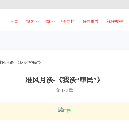
首页
博客
下载
电子文档
好物推荐
视频教程
准风月谈-《我谈“堕民”》
准风月谈-《我谈“堕民”》
第 179 章