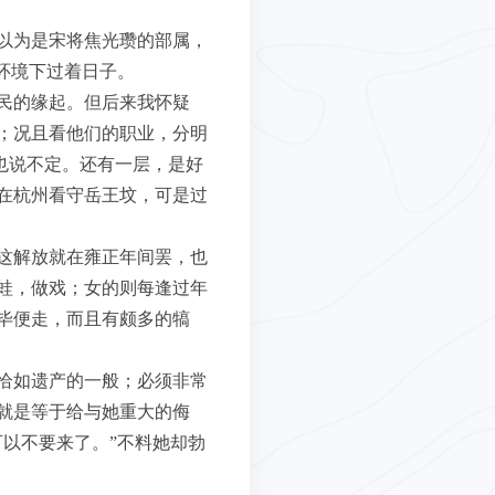
以为是宋将焦光瓒的部属，
环境下过着日子。
民的缘起。但后来我怀疑
；况且看他们的职业，分明
也说不定。还有一层，是好
在杭州看守岳王坟，可是过
这解放就在雍正年间罢，也
蛙，做戏；女的则每逢过年
毕便走，而且有颇多的犒
恰如遗产的一般；必须非常
就是等于给与她重大的侮
以不要来了。”不料她却勃