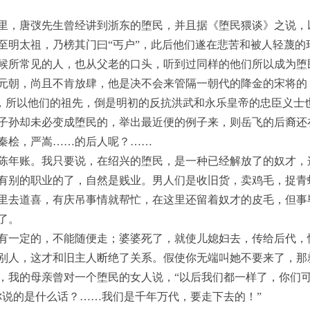
里，唐弢先生曾经讲到浙东的堕民，并且据《堕民猥谈》之说，
至明太祖，乃榜其门曰“丐户”，此后他们遂在悲苦和被人轻蔑的
候所常见的人，也从父老的口头，听到过同样的他们所以成为堕
元朝，尚且不肯放肆，他是决不会来管隔一朝代的降金的宋将的
余痕，所以他们的祖先，倒是明初的反抗洪武和永乐皇帝的忠臣义士
子孙却未必变成堕民的，举出最近便的例子来，则岳飞的后裔还
秦桧，严嵩……的后人呢？……
陈年账。我只要说，在绍兴的堕民，是一种已经解放了的奴才，
有别的职业的了，自然是贱业。男人们是收旧货，卖鸡毛，捉青
里去道喜，有庆吊事情就帮忙，在这里还留着奴才的皮毛，但事
了。
有一定的，不能随便走；婆婆死了，就使儿媳妇去，传给后代，
别人，这才和旧主人断绝了关系。假使你无端叫她不要来了，那
，我的母亲曾对一个堕民的女人说，“以后我们都一样了，你们可
你说的是什么话？……我们是千年万代，要走下去的！”