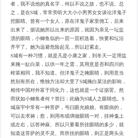
者，我不说他的真名字，何以不说之故，也不说。总
之，是在S城，常常旁听大大小小男男女女谈论洋鬼子
挖眼睛。曾有一个女人，原在洋鬼子家里佣工，后来
出来了，据说她所以出来的原因，就因为亲见一坛盐
渍的眼睛，小鲫鱼似的一层一层积迭着，快要和坛沿
齐平了。她为远避危险起见，所以赶紧走。
S城有一种习惯，就是凡是小康之家，到冬天一定用盐
来腌一缸白菜，以供一年之需，其用意是否和四川的
榨菜相同，我不知道。但洋鬼子之腌眼睛，则用意当
然别有所在，惟独方法却大受了S城腌白菜法的影响，
相传中国对外富于同化力，这也就是一个证据罢。然
而状如小鲫鱼者何？答曰：此确为S城人之眼睛也。S
城庙宇中常有一种菩萨，号曰眼光娘娘。有眼病的，
可以去求祷；愈，则用布或绸做眼睛一对，挂神龛上
或左右，以答神庥。所以只要看所挂眼睛的多少，就
知道这菩萨的灵不灵。而所挂的眼睛，则正是两头尖