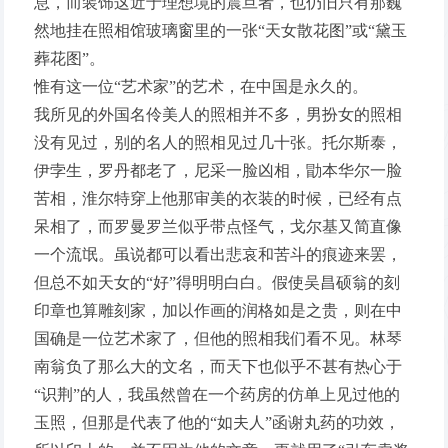
息，而装饰这近于理想境的震旦者，也仍旧只有那巍
然地挂在照相馆玻璃窗里的一张“天女散花图”或“黛玉
葬花图”。
惟有这一位“艺术家”的艺术，在中国是永久的。
我所见的外国名伶美人的照相并不多，男扮女的照相
没有见过，别的名人的照相见过几十张。托尔斯泰，
伊孛生，罗丹都老了，尼采一脸凶相，勖本华尔一脸
苦相，淮尔特穿上他那审美的衣装的时候，已经有点
呆相了，而罗曼罗兰似乎带点怪气，戈尔基又简直像
一个流氓。虽说都可以看出悲哀和苦斗的痕迹来罢，
但总不如天女的“好”得明明白白。假使吴昌硕翁的刻
印章也算雕刻家，加以作画的润格如是之贵，则在中
国确是一位艺术家了，但他的照相我们看不见。林琴
南翁负了那么大的文名，而天下也似乎不甚有热心于
“识荆”的人，我虽然曾在一个药房的仿单上见过他的
玉照，但那是代表了他的“如夫人”函谢丸药的功效，