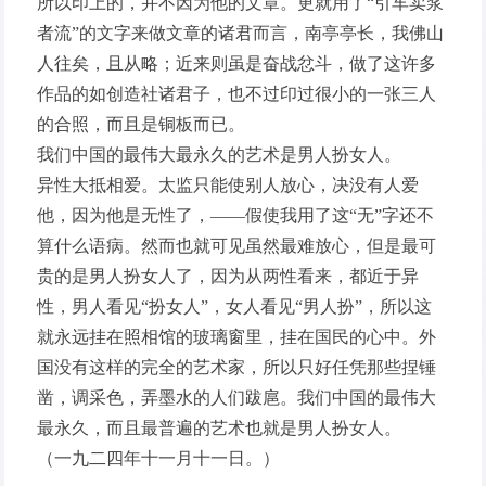
所以印上的，并不因为他的文章。更就用了“引车卖浆
者流”的文字来做文章的诸君而言，南亭亭长，我佛山
人往矣，且从略；近来则虽是奋战忿斗，做了这许多
作品的如创造社诸君子，也不过印过很小的一张三人
的合照，而且是铜板而已。
我们中国的最伟大最永久的艺术是男人扮女人。
异性大抵相爱。太监只能使别人放心，决没有人爱
他，因为他是无性了，——假使我用了这“无”字还不
算什么语病。然而也就可见虽然最难放心，但是最可
贵的是男人扮女人了，因为从两性看来，都近于异
性，男人看见“扮女人”，女人看见“男人扮”，所以这
就永远挂在照相馆的玻璃窗里，挂在国民的心中。外
国没有这样的完全的艺术家，所以只好任凭那些捏锤
凿，调采色，弄墨水的人们跋扈。我们中国的最伟大
最永久，而且最普遍的艺术也就是男人扮女人。
（一九二四年十一月十一日。）