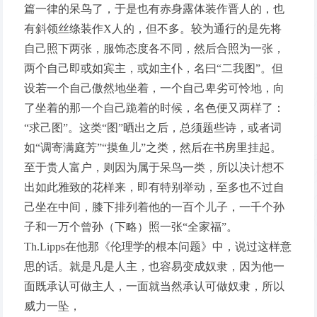
篇一律的呆鸟了，于是也有赤身露体装作晋人的，也
有斜领丝绦装作X人的，但不多。较为通行的是先将
自己照下两张，服饰态度各不同，然后合照为一张，
两个自己即或如宾主，或如主仆，名曰“二我图”。但
设若一个自己傲然地坐着，一个自己卑劣可怜地，向
了坐着的那一个自己跪着的时候，名色便又两样了：
“求己图”。这类“图”晒出之后，总须题些诗，或者词
如“调寄满庭芳”“摸鱼儿”之类，然后在书房里挂起。
至于贵人富户，则因为属于呆鸟一类，所以决计想不
出如此雅致的花样来，即有特别举动，至多也不过自
己坐在中间，膝下排列着他的一百个儿子，一千个孙
子和一万个曾孙（下略）照一张“全家福”。
Th.Lipps在他那《伦理学的根本问题》中，说过这样意
思的话。就是凡是人主，也容易变成奴隶，因为他一
面既承认可做主人，一面就当然承认可做奴隶，所以
威力一坠，