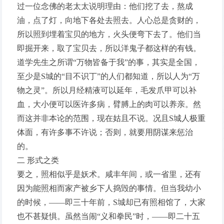
过一位念佛的老太太说明理由：他们挖了去，熬成
油，点了灯，向地下各处去照去。人心总是贪财的，
所以照到埋着宝贝的地方，火头便弯下去了。他们当
即掘开来，取了宝贝去，所以洋鬼子都这样的有钱。
道学先生之所谓“万物皆备于我”的事，其实是全国，
至少是S城的“目不识丁”的人们都知道，所以人为“万
物之灵”。所以月经精液可以延年，毛发爪甲可以补
血，大小便可以医许多病，臂膊上的肉可以养亲。然
而这并非本论的范围，现在姑且不说。况且S城人极重
体面，有许多事不许说；否则，就要用阴谋来惩治
的。
二 形式之类
要之，照相似乎是妖术。咸丰年间，或一省里，还有
因为能照相而家产被乡下人捣毁的事情。但当我幼小
的时候，——即三十年前，S城却已有照相馆了，大家
也不甚疑惧。虽然当闹“义和拳民”时，——即二十五