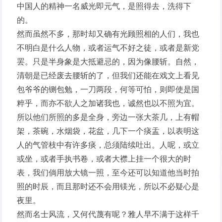
中国人的精神一名威光即元气，是照得去，洗得下
的。
然而虽然不多，那时却又确有光顾照相的人们，我也
不明白是什么人物，或者运气不好之徒，或者是新党
罢。只是半身象是大抵避忌的，因为像腰斩。自然，
清朝是已经废去腰斩的了，但我们还能在戏文上看见
包爷爷的铡包勉，一刀两段，何等可怕，则即使是国
粹乎，而亦不欲人之加诸我也，诚然也以不照为宜。
所以他们所照的多是全身，旁边一张大茶几，上有帽
架，茶碗，水烟袋，花盆，几下一个痰盂，以表明这
人的气管枝中有许多痰，总须陆续吐出。人呢，或立
或坐，或者手执书卷，或者大襟上挂一个很大的时
表，我们倘用放大镜一照，至今还可以知道他当时拍
照的时辰，而且那时还不会用镁光，所以不必疑心是
夜里。
然而名士风流，又何代蔑有呢？雅人早不满于这样千