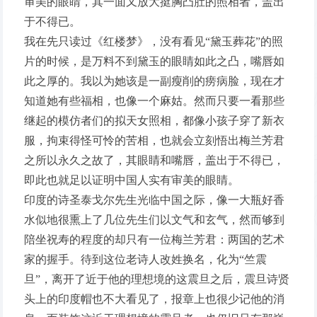
审美的眼睛，其一面又放大挺胸凸肚的照相者，盖出
于不得已。
我在先只读过《红楼梦》，没有看见“黛玉葬花”的照
片的时候，是万料不到黛玉的眼睛如此之凸，嘴唇如
此之厚的。我以为她该是一副瘦削的痨病脸，现在才
知道她有些福相，也像一个麻姑。然而只要一看那些
继起的模仿者们的拟天女照相，都像小孩子穿了新衣
服，拘束得怪可怜的苦相，也就会立刻悟出梅兰芳君
之所以永久之故了，其眼睛和嘴唇，盖出于不得已，
即此也就足以证明中国人实有审美的眼睛。
印度的诗圣泰戈尔先生光临中国之际，像一大瓶好香
水似地很熏上了几位先生们以文气和玄气，然而够到
陪坐祝寿的程度的却只有一位梅兰芳君：两国的艺术
家的握手。待到这位老诗人改姓换名，化为“竺震
旦”，离开了近于他的理想境的这震旦之后，震旦诗贤
头上的印度帽也不大看见了，报章上也很少记他的消