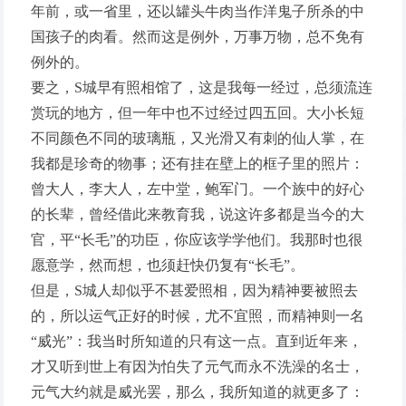
年前，或一省里，还以罐头牛肉当作洋鬼子所杀的中
国孩子的肉看。然而这是例外，万事万物，总不免有
例外的。
要之，S城早有照相馆了，这是我每一经过，总须流连
赏玩的地方，但一年中也不过经过四五回。大小长短
不同颜色不同的玻璃瓶，又光滑又有刺的仙人掌，在
我都是珍奇的物事；还有挂在壁上的框子里的照片：
曾大人，李大人，左中堂，鲍军门。一个族中的好心
的长辈，曾经借此来教育我，说这许多都是当今的大
官，平“长毛”的功臣，你应该学学他们。我那时也很
愿意学，然而想，也须赶快仍复有“长毛”。
但是，S城人却似乎不甚爱照相，因为精神要被照去
的，所以运气正好的时候，尤不宜照，而精神则一名
“威光”：我当时所知道的只有这一点。直到近年来，
才又听到世上有因为怕失了元气而永不洗澡的名士，
元气大约就是威光罢，那么，我所知道的就更多了：