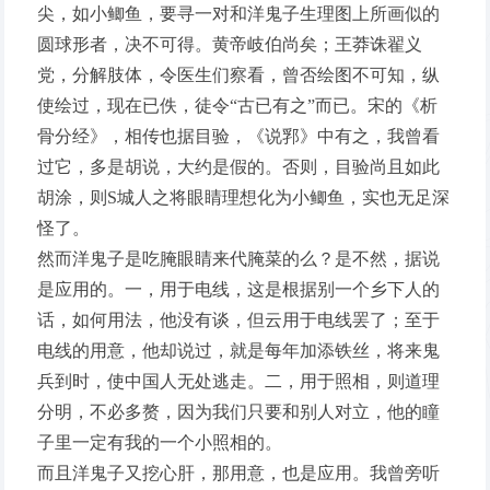
尖，如小鲫鱼，要寻一对和洋鬼子生理图上所画似的
圆球形者，决不可得。黄帝岐伯尚矣；王莽诛翟义
党，分解肢体，令医生们察看，曾否绘图不可知，纵
使绘过，现在已佚，徒令“古已有之”而已。宋的《析
骨分经》，相传也据目验，《说郛》中有之，我曾看
过它，多是胡说，大约是假的。否则，目验尚且如此
胡涂，则S城人之将眼睛理想化为小鲫鱼，实也无足深
怪了。
然而洋鬼子是吃腌眼睛来代腌菜的么？是不然，据说
是应用的。一，用于电线，这是根据别一个乡下人的
话，如何用法，他没有谈，但云用于电线罢了；至于
电线的用意，他却说过，就是每年加添铁丝，将来鬼
兵到时，使中国人无处逃走。二，用于照相，则道理
分明，不必多赘，因为我们只要和别人对立，他的瞳
子里一定有我的一个小照相的。
而且洋鬼子又挖心肝，那用意，也是应用。我曾旁听