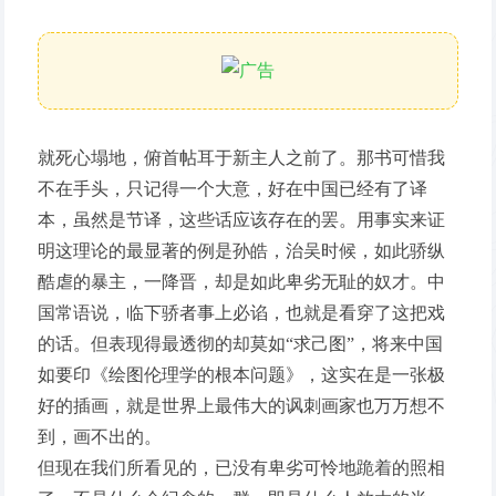
就死心塌地，俯首帖耳于新主人之前了。那书可惜我
不在手头，只记得一个大意，好在中国已经有了译
本，虽然是节译，这些话应该存在的罢。用事实来证
明这理论的最显著的例是孙皓，治吴时候，如此骄纵
酷虐的暴主，一降晋，却是如此卑劣无耻的奴才。中
国常语说，临下骄者事上必谄，也就是看穿了这把戏
的话。但表现得最透彻的却莫如“求己图”，将来中国
如要印《绘图伦理学的根本问题》，这实在是一张极
好的插画，就是世界上最伟大的讽刺画家也万万想不
到，画不出的。
但现在我们所看见的，已没有卑劣可怜地跪着的照相