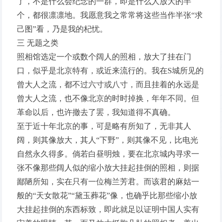
了，不是什么会纪念的一群，即是什么人放大的半
个，都很凛凛地。我愿意我之常常将这些当作半张“求
己图”看，乃是我的杞忧。
三 无题之类
照相馆选定一个或数个阔人的照相，放大了挂在门
口，似乎是北京特有，或近来流行的。我在S城所见的
曾大人之流，都不过六寸或八寸，而且挂着的永远是
曾大人之流，也不像北京的时时掉换，年年不同。但
革命以后，也许撤去了罢，我知道得不真确。
至于近十年北京的事，可是略有所知了，无非其人
阔，则其像放大，其人“下野”，则其像不见，比电光
自然永久得多。倘若白昼明烛，要在北京城内寻求一
张不像那些阔人似的缩小放大挂起挂倒的照相，则据
鄙陋所知，实在只有一位梅兰芳君。而该君的麻姑一
般的“天女散花”“黛玉葬花”像，也确乎比那些缩小放
大挂起挂倒的东西标致，即此就足以证明中国人实有