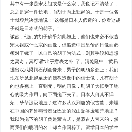
其中有一张是宋太祖或是什么宗，我也记不清楚了，
总之是穿一件长袍，而胡子向上翘起的。于是一位名
士就毅然决然地说：“这都是日本人假造的，你看这胡
子就是日本式的胡子。”
诚然，他们的胡子确乎如此翘上，他们也未必不假造
宋太祖或什么宗的画像，但假造中国皇帝的肖像而必
须对了镜子，以自己的胡子为法式，则其手段和思想
之离奇，真可谓“出乎意表之外”了。清乾隆中，黄易
掘出汉武梁祠石刻画像来，男子的胡须多翘上；我们
现在所见北魏至唐的佛教造像中的信士像，凡有胡子
的也多翘上，直到元，明的画像，则胡子大抵受了地
心的吸力作用，向下面拖下去了。日本人何其不惮
烦，孳孳汲汲地造了这许多从汉到唐的假古董，来埋
在中国的齐鲁燕晋秦陇巴蜀的深山邃谷废墟荒地里？
我以为拖下的胡子倒是蒙古式，是蒙古人带来的，然
而我们的聪明的名士却当作国粹了。留学日本的学生