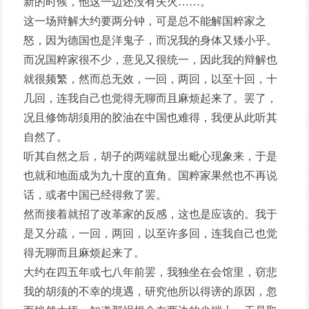
新的时候，他这一边还没有失火……。
这一场辩解大约要两分钟，可是总不能解国粹家之
怒，因为德国也是洋鬼子，而况我的身体又矮小乎。
而况国粹家很不少，意见又很统一，因此我的辩解也
就很频繁，然而总无效，一回，两回，以至十回，十
几回，连我自己也觉得无聊而且麻烦起来了。罢了，
况且修饰胡须用的胶油在中国也难得，我便从此听其
自然了。
听其自然之后，胡子的两端就显出毗心现象来，于是
也就和地面成为九十度的直角。国粹家果然也不再说
话，或者中国已经得救了罢。
然而接着就招了改革家的反感，这也是应该的。我于
是又分疏，一回，两回，以至许多回，连我自己也觉
得无聊而且麻烦起来了。
大约在四五年或七八年前罢，我独坐在会馆里，窃悲
我的胡须的不幸的境遇，研究他所以得谤的原因，忽