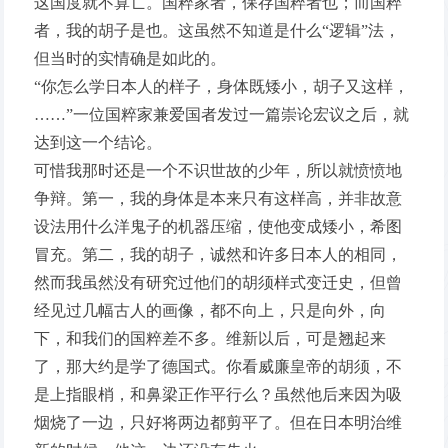
这国度就不算亡。国粹家者，保存国粹者也；而国粹
者，我的胡子是也。这虽然不知道是什么“逻辑”法，
但当时的实情确是如此的。
“你怎么学日本人的样子，身体既矮小，胡子又这样，
……”一位国粹家兼爱国者发过一篇崇论宏议之后，就
达到这一个结论。
可惜我那时还是一个不识世故的少年，所以就愤愤地
争辩。第一，我的身体是本来只有这样高，并非故意
设法用什么洋鬼子的机器压缩，使他变成矮小，希图
冒充。第二，我的胡子，诚然和许多日本人的相同，
然而我虽然没有研究过他们的胡须样式变迁史，但曾
经见过几幅古人的画像，都不向上，只是向外，向
下，和我们的国粹差不多。维新以后，可是翘起来
了，那大约是学了德国式。你看威廉皇帝的胡须，不
是上指眼梢，和鼻梁正作平行么？虽然他后来因为吸
烟烧了一边，只好将两边都剪平了。但在日本明治维