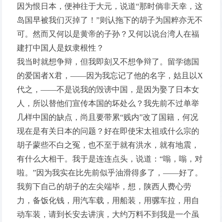
因为恨日本，便神往于大元，说道“那时倘非天幸，这
岛国早被我们灭掉了！”则认拖下的胡子为国粹亦无不
可。然而又何以是黄帝的子孙？又何以说台湾人在福
建打中国人是奴隶根性？
我当时就想争辩，但我即刻又不想争辩了。留学德国
的爱国者X君，——因为我忘记了他的名字，姑且以X
代之，——不是说我的毁谤中国，是因为娶了日本女
人，所以替他们宣传本国的坏处么？我先前不过单举
几样中国的缺点，尚且要带累“贱内”改了国籍，何况
现在是有关日本的问题？好在即使宋太祖或什么宗的
胡子蒙些不白之冤，也不至于就有洪水，就有地震，
有什么大相干。我于是连连点头，说道：“嗡，嗡，对
啦。”因为我实在比先前似乎油滑得多了，——好了。
我剪下自己的胡子的左尖端毕，想，陕西人费心劳
力，备饭化钱，用汽车载，用船装，用骡车拉，用自
动车装，请到长安去讲演，大约万料不到我是一个虽