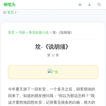
钢笔头
首页
首页
>
书籍
>
鲁迅短篇小说
>
坟-《说胡须》
坟-《说胡须》
第 12 章
今年夏天游了一回长安，一个多月之后，胡里胡涂的
回来了。知道的朋友便问我：“你以为那边怎样？”我
这才栗然地回想长安，记得看见很多的白杨，很大的