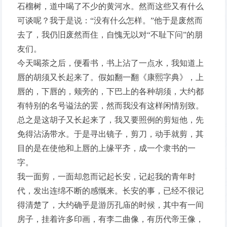
石榴树，道中喝了不少的黄河水。然而这些又有什么
可谈呢？我于是说：“没有什么怎样。”他于是废然而
去了，我仍旧废然而住，自愧无以对“不耻下问”的朋
友们。
今天喝茶之后，便看书，书上沾了一点水，我知道上
唇的胡须又长起来了。假如翻一翻《康熙字典》，上
唇的，下唇的，颊旁的，下巴上的各种胡须，大约都
有特别的名号谥法的罢，然而我没有这样闲情别致。
总之是这胡子又长起来了，我又要照例的剪短他，先
免得沾汤带水。于是寻出镜子，剪刀，动手就剪，其
目的是在使他和上唇的上缘平齐，成一个隶书的一
字。
我一面剪，一面却忽而记起长安，记起我的青年时
代，发出连绵不断的感慨来。长安的事，已经不很记
得清楚了，大约确乎是游历孔庙的时候，其中有一间
房子，挂着许多印画，有李二曲像，有历代帝王像，