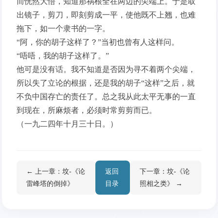
而恍然大悟，知道那祸根全在两边的尖端上。于是取
出镜子，剪刀，即刻剪成一平，使他既不上翘，也难
拖下，如一个隶书的一字。
“阿，你的胡子这样了？”当初也曾有人这样问。
“唔唔，我的胡子这样了。”
他可是没有话。我不知道是否因为寻不着两个尖端，
所以失了立论的根据，还是我的胡子“这样”之后，就
不负中国存亡的责任了。总之我从此太平无事的一直
到现在，所麻烦者，必须时常剪剪而已。
（一九二四年十月三十日。）
← 上一章：坟-《论
返回
下一章：坟-《论
雷峰塔的倒掉》
目录
照相之类》 →