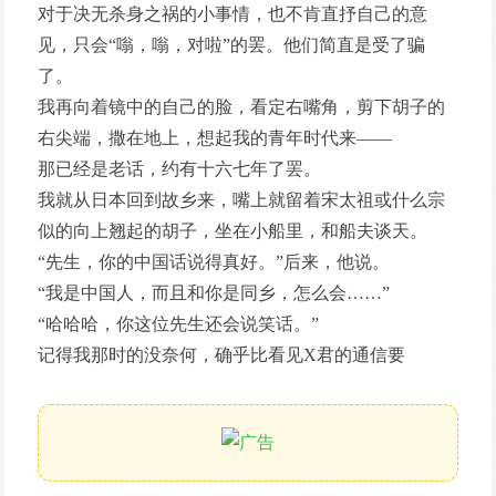
对于决无杀身之祸的小事情，也不肯直抒自己的意
见，只会“嗡，嗡，对啦”的罢。他们简直是受了骗
了。
我再向着镜中的自己的脸，看定右嘴角，剪下胡子的
右尖端，撒在地上，想起我的青年时代来——
那已经是老话，约有十六七年了罢。
我就从日本回到故乡来，嘴上就留着宋太祖或什么宗
似的向上翘起的胡子，坐在小船里，和船夫谈天。
“先生，你的中国话说得真好。”后来，他说。
“我是中国人，而且和你是同乡，怎么会……”
“哈哈哈，你这位先生还会说笑话。”
记得我那时的没奈何，确乎比看见X君的通信要