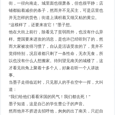
街，一径向南走。城里面也很萧条，但也很平静；店
铺都贴着减价的条子，然而并不见买主，可是店里也
并无怎样的货色；街道上满积着又细又粘的黄尘。
“这模样了，还要来攻它！”墨子想。
他在大街上前行，除看见了贫弱而外，也没有什么异
样。楚国要来进攻的消息，是也许已经听到了的，然
而大家被攻得习惯了，自认是活该受攻的了，竟并不
觉得特别，况且谁都只剩了一条性命，无衣无食，所
以也没有什么人想搬家。待到望见南关的城楼了，这
才看见街角上聚着十多个人，好象在听一个人讲故
事。
当墨子走得临近时，只见那人的手在空中一挥，大叫
道：
“我们给他们看看宋国的民气！我们都去死！”
墨子知道，这是自己的学生曹公子的声音。
然而他并不挤进去招呼他，匆匆的出了南关，只赶自