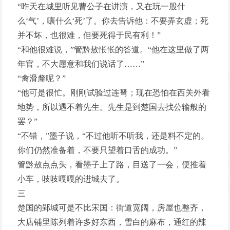
“昨天在城里听见曹公子在讲演，又在玩一股什
么‘气’，嚷什么‘死’了。你去告诉他：不要弄玄虚；死
并不坏，也很难，但要死得于民有利！”
“和他很难说，”管黔敖怅怅的答道。“他在这里做了两
年官，不大愿意和我们说话了……”
“禽滑釐呢？”
“他可是很忙。刚刚试验过连弩；现在恐怕在西关外看
地势，所以遇不着先生。先生是到楚国去找公输般的
罢？”
“不错，”墨子说，“不过他听不听我，还是料不定的。
你们仍然准备着，不要只望着口舌的成功。”
管黔敖点点头，看墨子上了路，目送了一会，便推着
小车，吱吱嘎嘎的进城去了。
三
楚国的郢城可是不比宋国：街道宽阔，房屋也整齐，
大店铺里陈列着许多好东西，雪白的麻布，通红的辣