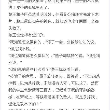
是一进一退的支架着，然而到第三回，墨子的木片就
进了皮带的弧线里面了。
楚王和侍臣虽然莫明其妙，但看见公输般首先放下木
片，脸上露出扫兴的神色，就知道他攻守两面，全都
失败了。
楚王也觉得有些扫兴。
“我知道怎么赢你的，”停了一会，公输般讪讪的说。
“但是我不说。”
“我也知道你怎么赢我的，”墨子却镇静的说。“但是我
不说。”
“你们说的是些什么呀？”楚王惊讶着问道。
“公输子的意思，”墨子旋转身去，回答道，“不过想杀
掉我，以为杀掉我，宋就没有人守，可以攻了。然而
我的学生禽滑釐等三百人，已经拿了我的守御的器
械，在宋城上，等候着楚国来的敌人。就是杀掉我，
也还是攻不下的！”