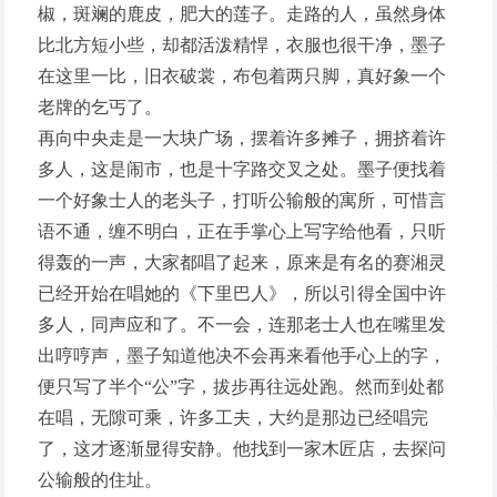
椒，斑斓的鹿皮，肥大的莲子。走路的人，虽然身体
比北方短小些，却都活泼精悍，衣服也很干净，墨子
在这里一比，旧衣破裳，布包着两只脚，真好象一个
老牌的乞丐了。
再向中央走是一大块广场，摆着许多摊子，拥挤着许
多人，这是闹市，也是十字路交叉之处。墨子便找着
一个好象士人的老头子，打听公输般的寓所，可惜言
语不通，缠不明白，正在手掌心上写字给他看，只听
得轰的一声，大家都唱了起来，原来是有名的赛湘灵
已经开始在唱她的《下里巴人》，所以引得全国中许
多人，同声应和了。不一会，连那老士人也在嘴里发
出哼哼声，墨子知道他决不会再来看他手心上的字，
便只写了半个“公”字，拔步再往远处跑。然而到处都
在唱，无隙可乘，许多工夫，大约是那边已经唱完
了，这才逐渐显得安静。他找到一家木匠店，去探问
公输般的住址。