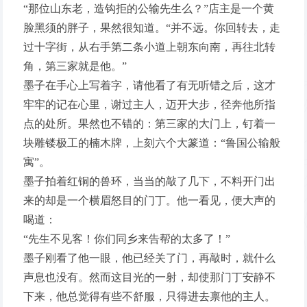
“那位山东老，造钩拒的公输先生么？”店主是一个黄
脸黑须的胖子，果然很知道。“并不远。你回转去，走
过十字街，从右手第二条小道上朝东向南，再往北转
角，第三家就是他。”
墨子在手心上写着字，请他看了有无听错之后，这才
牢牢的记在心里，谢过主人，迈开大步，径奔他所指
点的处所。果然也不错的：第三家的大门上，钉着一
块雕镂极工的楠木牌，上刻六个大篆道：“鲁国公输般
寓”。
墨子拍着红铜的兽环，当当的敲了几下，不料开门出
来的却是一个横眉怒目的门丁。他一看见，便大声的
喝道：
“先生不见客！你们同乡来告帮的太多了！”
墨子刚看了他一眼，他已经关了门，再敲时，就什么
声息也没有。然而这目光的一射，却使那门丁安静不
下来，他总觉得有些不舒服，只得进去禀他的主人。