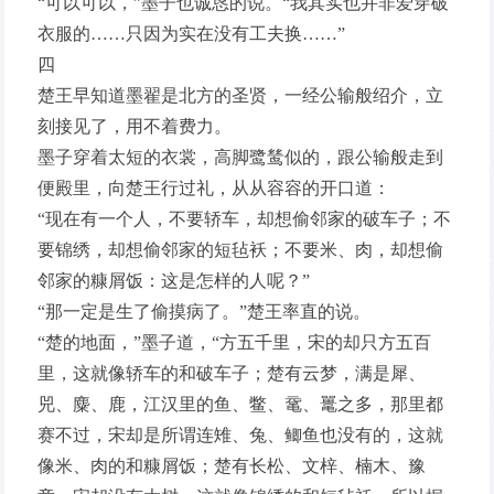
“可以可以，”墨子也诚恳的说。“我其实也并非爱穿破
衣服的……只因为实在没有工夫换……”
四
楚王早知道墨翟是北方的圣贤，一经公输般绍介，立
刻接见了，用不着费力。
墨子穿着太短的衣裳，高脚鹭鸶似的，跟公输般走到
便殿里，向楚王行过礼，从从容容的开口道：
“现在有一个人，不要轿车，却想偷邻家的破车子；不
要锦绣，却想偷邻家的短毡袄；不要米、肉，却想偷
邻家的糠屑饭：这是怎样的人呢？”
“那一定是生了偷摸病了。”楚王率直的说。
“楚的地面，”墨子道，“方五千里，宋的却只方五百
里，这就像轿车的和破车子；楚有云梦，满是犀、
兕、麋、鹿，江汉里的鱼、鳖、鼋、鼍之多，那里都
赛不过，宋却是所谓连雉、兔、鲫鱼也没有的，这就
像米、肉的和糠屑饭；楚有长松、文梓、楠木、豫