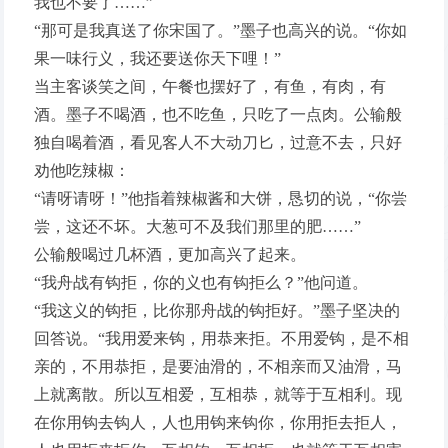
我也不要了……”
“那可是我真送了你宋国了。”墨子也高兴的说。“你如
果一味行义，我还要送你天下哩！”
当主客谈笑之间，午餐也摆好了，有鱼，有肉，有
酒。墨子不喝酒，也不吃鱼，只吃了一点肉。公输般
独自喝着酒，看见客人不大动刀匕，过意不去，只好
劝他吃辣椒：
“请呀请呀！”他指着辣椒酱和大饼，恳切的说，“你尝
尝，这还不坏。大葱可不及我们那里的肥……”
公输般喝过几杯酒，更加高兴了起来。
“我舟战有钩拒，你的义也有钩拒么？”他问道。
“我这义的钩拒，比你那舟战的钩拒好。”墨子坚决的
回答说。“我用爱来钩，用恭来拒。不用爱钩，是不相
亲的，不用恭拒，是要油滑的，不相亲而又油滑，马
上就离散。所以互相爱，互相恭，就等于互相利。现
在你用钩去钩人，人也用钩来钩你，你用拒去拒人，