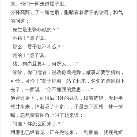
来。他们一同走进屋子里。
公孙高辞让了一通之后，眼睛看着席子的破洞，和气
的问道：
“先生是主张非战的？”
“不错！”墨子说。
“那么，君子就不斗么？”
“是的！”墨子说。
“猪、狗尚且要斗，何况人……”
“唉唉，你们儒者，说话称着尧舜，做事却要学猪狗，
可怜，可怜！”墨子说着，站了起来，匆匆的跑到厨下
去了，一面说：“你不懂我的意思……”
他穿过厨下，到得后门外的井边，绞着辘轳，汲起半
瓶井水来，捧着吸了十多口，于是放下瓦瓶，抹一抹
嘴，忽然望着园角上叫了起来道：
“阿廉！你怎么回来了？”
阿廉也已经看见，正在跑过来，一到面前，就规规矩