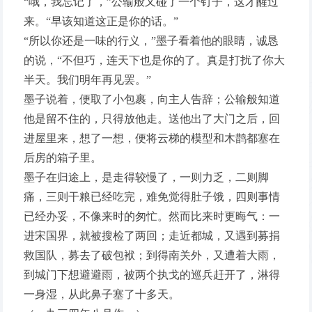
“哦，我忘记了，”公输般又碰了一个钉子，这才醒过
来。“早该知道这正是你的话。”
“所以你还是一味的行义，”墨子看着他的眼睛，诚恳
的说，“不但巧，连天下也是你的了。真是打扰了你大
半天。我们明年再见罢。”
墨子说着，便取了小包裹，向主人告辞；公输般知道
他是留不住的，只得放他走。送他出了大门之后，回
进屋里来，想了一想，便将云梯的模型和木鹊都塞在
后房的箱子里。
墨子在归途上，是走得较慢了，一则力乏，二则脚
痛，三则干粮已经吃完，难免觉得肚子饿，四则事情
已经办妥，不像来时的匆忙。然而比来时更晦气：一
进宋国界，就被搜检了两回；走近都城，又遇到募捐
救国队，募去了破包袱；到得南关外，又遭着大雨，
到城门下想避避雨，被两个执戈的巡兵赶开了，淋得
一身湿，从此鼻子塞了十多天。