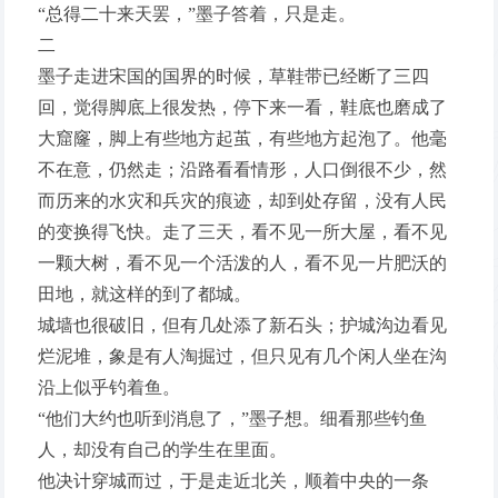
“总得二十来天罢，”墨子答着，只是走。
二
墨子走进宋国的国界的时候，草鞋带已经断了三四
回，觉得脚底上很发热，停下来一看，鞋底也磨成了
大窟窿，脚上有些地方起茧，有些地方起泡了。他毫
不在意，仍然走；沿路看看情形，人口倒很不少，然
而历来的水灾和兵灾的痕迹，却到处存留，没有人民
的变换得飞快。走了三天，看不见一所大屋，看不见
一颗大树，看不见一个活泼的人，看不见一片肥沃的
田地，就这样的到了都城。
城墙也很破旧，但有几处添了新石头；护城沟边看见
烂泥堆，象是有人淘掘过，但只见有几个闲人坐在沟
沿上似乎钓着鱼。
“他们大约也听到消息了，”墨子想。细看那些钓鱼
人，却没有自己的学生在里面。
他决计穿城而过，于是走近北关，顺着中央的一条