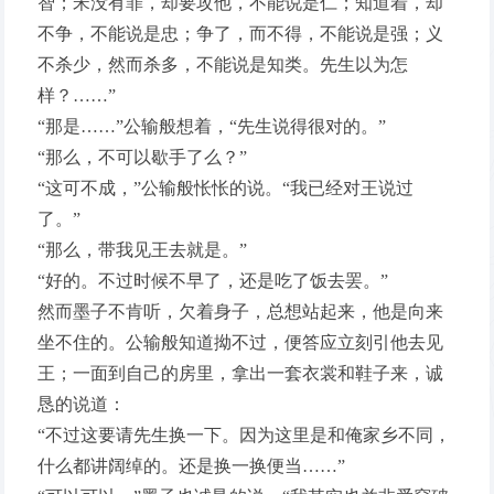
智；宋没有罪，却要攻他，不能说是仁；知道着，却
不争，不能说是忠；争了，而不得，不能说是强；义
不杀少，然而杀多，不能说是知类。先生以为怎
样？……”
“那是……”公输般想着，“先生说得很对的。”
“那么，不可以歇手了么？”
“这可不成，”公输般怅怅的说。“我已经对王说过
了。”
“那么，带我见王去就是。”
“好的。不过时候不早了，还是吃了饭去罢。”
然而墨子不肯听，欠着身子，总想站起来，他是向来
坐不住的。公输般知道拗不过，便答应立刻引他去见
王；一面到自己的房里，拿出一套衣裳和鞋子来，诚
恳的说道：
“不过这要请先生换一下。因为这里是和俺家乡不同，
什么都讲阔绰的。还是换一换便当……”