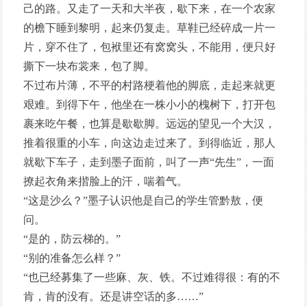
己的路。又走了一天和大半夜，歇下来，在一个农家
的檐下睡到黎明，起来仍复走。草鞋已经碎成一片一
片，穿不住了，包袱里还有窝窝头，不能用，便只好
撕下一块布裳来，包了脚。
不过布片薄，不平的村路梗着他的脚底，走起来就更
艰难。到得下午，他坐在一株小小的槐树下，打开包
裹来吃午餐，也算是歇歇脚。远远的望见一个大汉，
推着很重的小车，向这边走过来了。到得临近，那人
就歇下车子，走到墨子面前，叫了一声“先生”，一面
撩起衣角来揩脸上的汗，喘着气。
“这是沙么？”墨子认识他是自己的学生管黔敖，便
问。
“是的，防云梯的。”
“别的准备怎么样？”
“也已经募集了一些麻、灰、铁。不过难得很：有的不
肯，肯的没有。还是讲空话的多……”