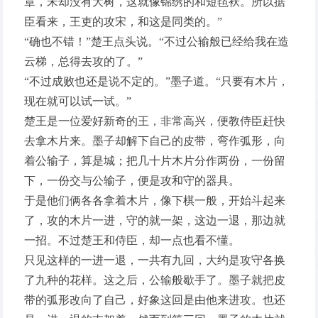
章，宋却没有大树，这就像锦绣的和短毡袄。所以据
臣看来，王吏的攻宋，和这是同类的。”
“确也不错！”楚王点头说。“不过公输般已经给我在造
云梯，总得去攻的了。”
“不过成败也还是说不定的。”墨子道。“只要有木片，
现在就可以试一试。”
楚王是一位爱好新奇的王，非常高兴，便教侍臣赶快
去拿木片来。墨子却解下自己的皮带，弯作弧形，向
着公输子，算是城；把几十片木片分作两份，一份留
下，一份交与公输子，便是攻和守的器具。
于是他们俩各各拿着木片，像下棋一般，开始斗起来
了，攻的木片一进，守的就一架，这边一退，那边就
一招。不过楚王和侍臣，却一点也看不懂。
只见这样的一进一退，一共有九回，大约是攻守各换
了九种的花样。这之后，公输般歇手了。墨子就把皮
带的弧形改向了自己，好象这回是由他来进攻。也还