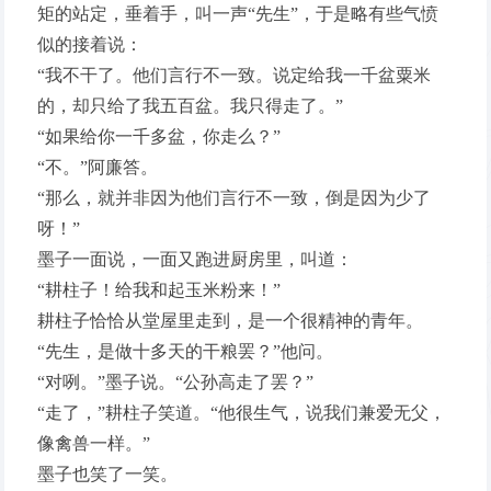
矩的站定，垂着手，叫一声“先生”，于是略有些气愤
似的接着说：
“我不干了。他们言行不一致。说定给我一千盆粟米
的，却只给了我五百盆。我只得走了。”
“如果给你一千多盆，你走么？”
“不。”阿廉答。
“那么，就并非因为他们言行不一致，倒是因为少了
呀！”
墨子一面说，一面又跑进厨房里，叫道：
“耕柱子！给我和起玉米粉来！”
耕柱子恰恰从堂屋里走到，是一个很精神的青年。
“先生，是做十多天的干粮罢？”他问。
“对咧。”墨子说。“公孙高走了罢？”
“走了，”耕柱子笑道。“他很生气，说我们兼爱无父，
像禽兽一样。”
墨子也笑了一笑。