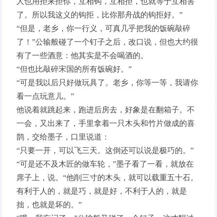
人也用拒来拒你，互相钩，互相拒，也就等于互相害
了。所以我这义的钩拒，比你那舟战的钩拒好。”
“但是，老乡，你一行义，可真几乎把我的饭碗敲碎
了！”公输般碰了一个钉子之后，改口说，但也大约很
有了一些酒意：他其实是不会喝酒的。
“但也比敲碎宋国的所有饭碗好。”
“可是我以后只好做玩具了。老乡，你等一等，我请你
看一点玩意儿。”
他说着就跳起来，跑进后房去，好象是在翻箱子。不
一会，又出来了，手里拿着一只木头和竹片做成的喜
鹊，交给墨子，口里说道：
“只要一开，可以飞三天。这倒还可以说是极巧的。”
“可是还不及木匠的做车轮，”墨子看了一看，就放在
席子上，说。“他削三寸的木头，就可以载重五十石。
有利于人的，就是巧，就是好，不利于人的，就是
拙，也就是坏的。”