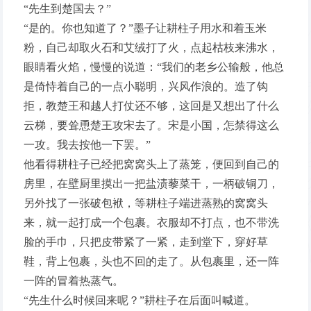
“先生到楚国去？”
“是的。你也知道了？”墨子让耕柱子用水和着玉米
粉，自己却取火石和艾绒打了火，点起枯枝来沸水，
眼睛看火焰，慢慢的说道：“我们的老乡公输般，他总
是倚恃着自己的一点小聪明，兴风作浪的。造了钩
拒，教楚王和越人打仗还不够，这回是又想出了什么
云梯，要耸恿楚王攻宋去了。宋是小国，怎禁得这么
一攻。我去按他一下罢。”
他看得耕柱子已经把窝窝头上了蒸笼，便回到自己的
房里，在壁厨里摸出一把盐渍藜菜干，一柄破铜刀，
另外找了一张破包袱，等耕柱子端进蒸熟的窝窝头
来，就一起打成一个包裹。衣服却不打点，也不带洗
脸的手巾，只把皮带紧了一紧，走到堂下，穿好草
鞋，背上包裹，头也不回的走了。从包裹里，还一阵
一阵的冒着热蒸气。
“先生什么时候回来呢？”耕柱子在后面叫喊道。