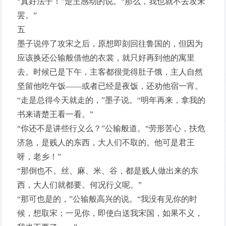
“真好法子！”楚王感动的说。“那么，我也就不去攻宋
罢。”
五
墨子说停了攻宋之后，原想即刻回往鲁国的，但因为
应该换还公输般借他的衣裳，就只好再到他的寓里
去。时候已是下午，主客都很觉得肚子饿，主人自然
坚留他吃午饭——或者已经是夜饭，还劝他宿一宵。
“走是总得今天就走的，”墨子说。“明年再来，拿我的
书来请楚王看一看。”
“你还不是讲些行义么？”公输般道。“劳形苦心，扶危
济急，是贱人的东西，大人们不取的。他可是君王
呀，老乡！”
“那倒也不。丝、麻、米、谷，都是贱人做出来的东
西，大人们就都要。何况行义呢。”
“那可也是的，”公输般高兴的说。“我没有见你的时
候，想取宋；一见你，即使白送我宋国，如果不义，