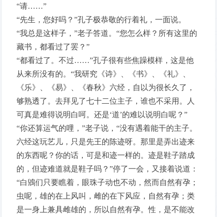
“请……”
“先生，您好吗？”孔子极恭敬的行着礼，一面说。
“我总是这样子，”老子答道。“您怎么样？所有这里的
藏书，都看过了罢？”
“都看过了。不过……”孔子很有些焦躁模样，这是他
从来所没有的。“我研究《诗》、《书》、《礼》、
《乐》、《易》、《春秋》六经，自以为很长久了，
够熟透了。去拜见了七十二位主子，谁也不采用。人
可真是难得说明白呵。还是‘道’的难以说明白呢？”
“你还算运气的哩，”老子说，“没有遇着能干的主子。
六经这玩艺儿，只是先王的陈迹呀。那里是弄出迹来
的东西呢？你的话，可是和迹一样的。迹是鞋子踏成
的，但迹难道就是鞋子吗？”停了一会，又接着说道：
“白鶂们只要瞧着，眼珠子动也不动，然而自然有孕；
虫呢，雄的在上风叫，雌的在下风应，自然有孕；类
是一身上兼具雌雄的，所以自然有孕。性，是不能改