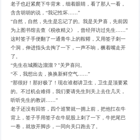
老子也赶紧爬下牛背来，细着眼睛，看了那人一看，
含含胡胡的说，“我记性坏……”
“自然，自然，先生是忘记了的。我是关尹喜，先前因
为上图书馆去查《税收精义》，曾经拜访过先生……”
这时签子手便翻了一通青牛上的鞍鞯，又用签子刺一
个洞，伸进指头去掏了一下，一声不响，橛着嘴走开
了。
“先生在城圈边溜溜？”关尹喜问。
“不，我想出去，换换新鲜空气……”
“那很好！那好极了！现在谁都讲卫生，卫生是顶要紧
的。不过机会难得，我们要请先生到关上去住几天，
听听先生的教训……”
老子还没有回答，四个巡警就一拥上前，把他扛在牛
背上，签子手用签子在牛屁股上刺了一下，牛把尾巴
一卷，就放开脚步，一同向关口跑去了。