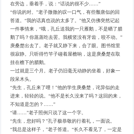
在旁边，垂着手，说：“话说的很不少……”
“你说的对。”老子微微的叹一口气，有些颓唐似的回
答道。“我的话真也说的太多了。”他又仿佛突然记起
一件事情来，“哦，孔丘送我的一只雁鹅，不是晒了腊
鹅了吗？你蒸蒸吃去罢。我横竖没有牙齿，咬不动。”
庚桑楚出去了。老子就又静下来，合了眼。图书馆里
很寂静。只听得竹竿子碰着屋檐响，这是庚桑楚在取
挂在檐下的腊鹅。
一过就是三个月。老子仍旧毫无动静的坐着，好象一
段呆木头。
“先生，孔丘来了哩！”他的学生庚桑楚，诧异似的走
进来，轻轻的说。“他不是长久没来了吗？这回的来，
不知道是怎的？……”
“请……”老子照例只说了这一个字。
“先生，您好吗？”孔子极恭敬的行着礼，一面说。
“我总是这样子，”老子答道。“长久不看见了，一定是