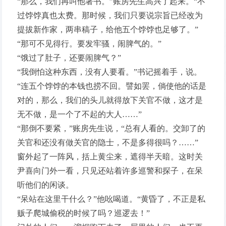
“那么，我们再叫他著书。”账房先生高兴了起来。“不
过饽饽真也太费。那时候，我们只要说宗旨已经改为
提拔新作家，两串稿子，给他五个饽饽也足够了。”
“那可不见得行。要发牢骚，闹脾气的。”
“饿过了肚子，还要闹脾气？”
“我倒怕这种东西，没有人要看。”书记摇着手，说。
“连五个饽饽的本钱也捞不回。譬如罢，倘使他的话是
对的，那么，我们的头儿就得放下关官不做，这才是
无不做，是一个了不起的大人……”
“那倒不要紧，”账房先生说，“总有人看的。交卸了的
关官和还没有做关官的隐士，不是多得很吗？……”
窗外起了一阵风，括上黄尘来，遮得半天暗。这时关
尹喜向门外一看，只见还站着许多巡警和探子，在呆
听他们的闲谈。
“呆站在这里干什么？”他吆喝道。“黄昏了，不正是私
贩子爬城偷税的时候了吗？巡逻去！”