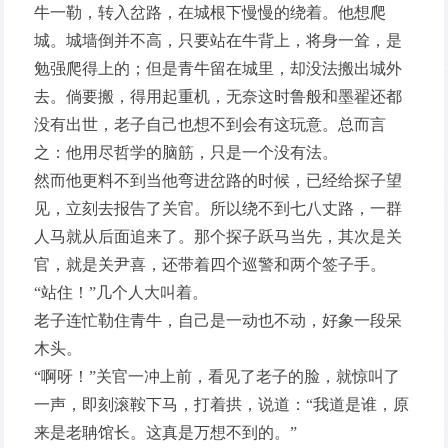
牛一勒，转入岔路，在城根下慢慢的绕着。他想爬
城。城墙倒并不高，只要站在牛背上，将身一耸，是
勉强爬得上的；但是青牛留在城里，却没法搬出城外
去。倘要搬，得用起重机，无奈这时鲁般和墨翟还都
没有出世，老子自己也想不到会有这玩意。总而言
之：他用尽哲学的脑筋，只是一个没有法。
然而他更料不到当他弯进岔路的时候，已经给探子望
见，立刻去报告了关官。所以绕不到七八丈路，一群
人马就从后面追来了。那个探子跃马当先，其次是关
官，就是关尹喜，还带着四个巡警和两个签子手。
“站住！”几个人大叫着。
老子连忙勒住青牛，自己是一动也不动，好象一段呆
木头。
“啊呀！”关官一冲上前，看见了老子的脸，就惊叫了
一声，即刻滚鞍下马，打着拱，说道：“我道是谁，原
来是老聃馆长。这真是万想不到的。”