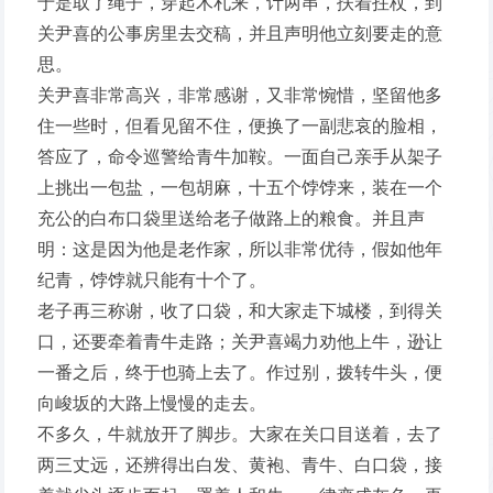
于是取了绳子，穿起木札来，计两串，扶着拄杖，到
关尹喜的公事房里去交稿，并且声明他立刻要走的意
思。
关尹喜非常高兴，非常感谢，又非常惋惜，坚留他多
住一些时，但看见留不住，便换了一副悲哀的脸相，
答应了，命令巡警给青牛加鞍。一面自己亲手从架子
上挑出一包盐，一包胡麻，十五个饽饽来，装在一个
充公的白布口袋里送给老子做路上的粮食。并且声
明：这是因为他是老作家，所以非常优待，假如他年
纪青，饽饽就只能有十个了。
老子再三称谢，收了口袋，和大家走下城楼，到得关
口，还要牵着青牛走路；关尹喜竭力劝他上牛，逊让
一番之后，终于也骑上去了。作过别，拨转牛头，便
向峻坂的大路上慢慢的走去。
不多久，牛就放开了脚步。大家在关口目送着，去了
两三丈远，还辨得出白发、黄袍、青牛、白口袋，接