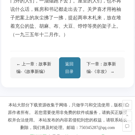
门外的人们，一溜烟跑下去了。屋里的人们，也不再
说什么话，账房和书记都走出去了。关尹喜才用袍袖
子把案上的灰尘拂了一拂，提起两串木札来，放在堆
着充公的盐、胡麻、布、大豆、饽饽等类的架子上。
（一九三五年十二月作。）
← 上一章：故事新
返回
下一章：故事新
编-《故事新编》
目录
编-《非攻》 →
本站大部分下载资源收集于网络，只做学习和交流使用，版权归
原作者所有。 若您需要使用非免费的软件或服务，请购买正版授
权并合法使用。 本站发布的内容若侵犯到您的权益，请联系站长
删除，我们将及时处理。邮箱：750345287@qq.com