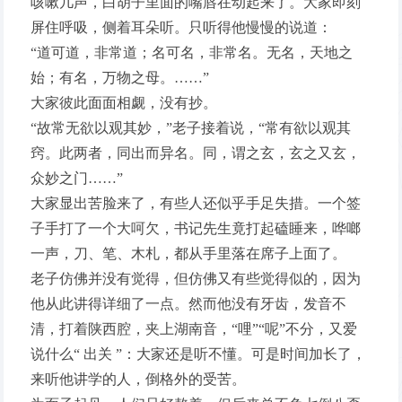
咳嗽几声，白胡子里面的嘴唇在动起来了。大家即刻
屏住呼吸，侧着耳朵听。只听得他慢慢的说道：
“道可道，非常道；名可名，非常名。无名，天地之
始；有名，万物之母。……”
大家彼此面面相觑，没有抄。
“故常无欲以观其妙，”老子接着说，“常有欲以观其
窍。此两者，同出而异名。同，谓之玄，玄之又玄，
众妙之门……”
大家显出苦脸来了，有些人还似乎手足失措。一个签
子手打了一个大呵欠，书记先生竟打起磕睡来，哗啷
一声，刀、笔、木札，都从手里落在席子上面了。
老子仿佛并没有觉得，但仿佛又有些觉得似的，因为
他从此讲得详细了一点。然而他没有牙齿，发音不
清，打着陕西腔，夹上湖南音，“哩”“呢”不分，又爱
说什么“ 出关 ”：大家还是听不懂。可是时间加长了，
来听他讲学的人，倒格外的受苦。