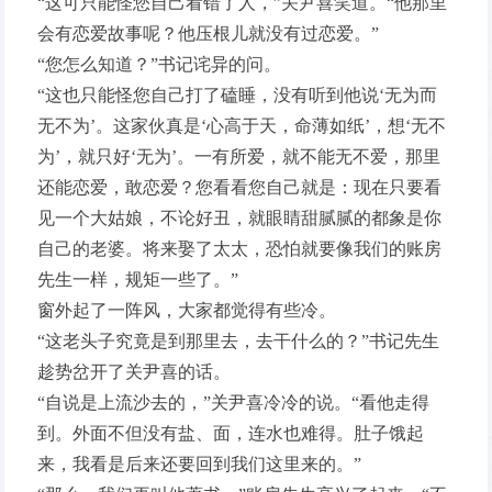
“这可只能怪您自己看错了人，”关尹喜笑道。“他那里
会有恋爱故事呢？他压根儿就没有过恋爱。”
“您怎么知道？”书记诧异的问。
“这也只能怪您自己打了磕睡，没有听到他说‘无为而
无不为’。这家伙真是‘心高于天，命薄如纸’，想‘无不
为’，就只好‘无为’。一有所爱，就不能无不爱，那里
还能恋爱，敢恋爱？您看看您自己就是：现在只要看
见一个大姑娘，不论好丑，就眼睛甜腻腻的都象是你
自己的老婆。将来娶了太太，恐怕就要像我们的账房
先生一样，规矩一些了。”
窗外起了一阵风，大家都觉得有些冷。
“这老头子究竟是到那里去，去干什么的？”书记先生
趁势岔开了关尹喜的话。
“自说是上流沙去的，”关尹喜冷冷的说。“看他走得
到。外面不但没有盐、面，连水也难得。肚子饿起
来，我看是后来还要回到我们这里来的。”