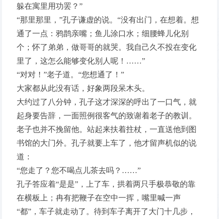
躲在寓里用功罢？”
“那里那里，”孔子谦虚的说。“没有出门，在想着。想
通了一点：鸦鹊亲嘴；鱼儿涂口水；细腰蜂儿化别
个；怀了弟弟，做哥哥的就哭。我自己久不投在变化
里了，这怎么能够变化别人呢！……”
“对对！”老子道。“您想通了！”
大家都从此没有话，好象两段呆木头。
大约过了八分钟，孔子这才深深的呼出了一口气，就
起身要告辞，一面照例很客气的致谢着老子的教训。
老子也并不挽留他。站起来扶着拄杖，一直送他到图
书馆的大门外。孔子就要上车了，他才留声机似的说
道：
“您走了？您不喝点儿茶去吗？……”
孔子答应着“是是”，上了车，拱着两只手极恭敬的靠
在横板上；冉有把鞭子在空中一挥，嘴里喊一声
“都”，车子就走动了。待到车子离开了大门十几步，