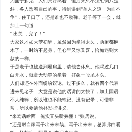
为面子起见，人们只好熬着，但后来总不免七倒八歪
斜，各人想着自己的事，待到讲到“圣人之道，为而不
争”，住了口了，还是谁也不动弹。老子等了一会，就
加上一句道：
“ 出关 ，完了！”
大家这才如大梦初醒，虽然因为坐得太久，两腿都麻
木了，一时站不起身，但心里又惊又喜，恰如遇到大
赦的一样。
于是老子也被送到厢房里，请他去休息。他喝过几口
白开水，就毫无动静的坐着，好象一段呆木头。
人们却还在外面纷纷议论。过不多久，就有四个代表
进来见老子，大意是说他的话讲的太快了，加上国语
不大纯粹，所以谁也不能笔记。没有记录，可惜非
常，所以要请他补发些讲义。
“来笃话啥西，俺实直头听弗懂！”账房说。
“还是耐自家写子出来末哉。写子出来末，总算弗白嚼