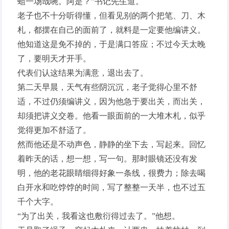
蛆一场哉啘。阿是？”书记先生道。
老子也不十分听得懂，但看见别的两个把笔、刀、木
札，都摆在自己的面前了，就料是一定要他编讲义。
他知道这是免不掉的，于是满口答应；不过今天太晚
了，要明天才开手。
代表们认这结果为满意，退出去了。
第二天早晨，天气有些阴沉沉，老子觉得心里不舒
适，不过仍须编讲义，因为他急于要出关，而出关，
却须把讲义交卷。他看一眼面前的一大堆木札，似乎
觉得更加不舒适了。
然而他还是不动声色，静静的坐下去，写起来。回忆
着昨天的话，想一想，写一句。那时眼镜还没有发
明，他的老花眼睛细得好象一条线，很费力；除去喝
白开水和吃饽饽的时间，写了整整一天半，也不过五
千个大字。
“为了出关，我看这也敷衍得过去了。”他想。