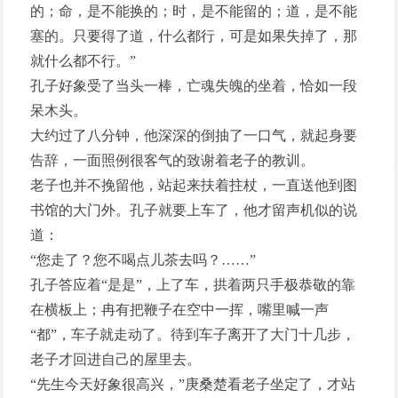
的；命，是不能换的；时，是不能留的；道，是不能
塞的。只要得了道，什么都行，可是如果失掉了，那
就什么都不行。”
孔子好象受了当头一棒，亡魂失魄的坐着，恰如一段
呆木头。
大约过了八分钟，他深深的倒抽了一口气，就起身要
告辞，一面照例很客气的致谢着老子的教训。
老子也并不挽留他，站起来扶着拄杖，一直送他到图
书馆的大门外。孔子就要上车了，他才留声机似的说
道：
“您走了？您不喝点儿茶去吗？……”
孔子答应着“是是”，上了车，拱着两只手极恭敬的靠
在横板上；冉有把鞭子在空中一挥，嘴里喊一声
“都”，车子就走动了。待到车子离开了大门十几步，
老子才回进自己的屋里去。
“先生今天好象很高兴，”庚桑楚看老子坐定了，才站