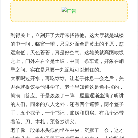
到得关上，立刻开了大厅来招待他。这大厅就是城楼
的中一间，临窗一望，只见外面全是黄土的平原，愈
远愈低；天色苍苍，真是好空气。这雄关就高踞峻坂
之上，门外左右全是土坡，中间一条车道，好象在峭
壁之间。实在是只要一丸泥就可以封住的。
大家喝过开水，再吃饽饽。让老子休息一会之后，关
尹喜就提议要他讲学了。老子早知道这是免不掉的，
就满口答应。于是轰轰了一阵，屋里逐渐坐满了听讲
的人们。同来的八人之外，还有四个巡警，两个签子
手，五个探子，一个书记，账房和厨房。有几个还带
着笔、刀、木札，预备抄讲义。
老子像一段呆木头似的坐在中央，沉默了一会，这才