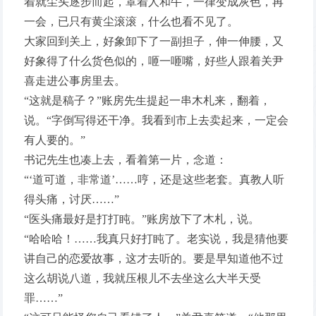
着就尘头逐步而起，罩着人和牛，一律变成灰色，再
一会，已只有黄尘滚滚，什么也看不见了。
大家回到关上，好象卸下了一副担子，伸一伸腰，又
好象得了什么货色似的，咂一咂嘴，好些人跟着关尹
喜走进公事房里去。
“这就是稿子？”账房先生提起一串木札来，翻着，
说。“字倒写得还干净。我看到市上去卖起来，一定会
有人要的。”
书记先生也凑上去，看着第一片，念道：
“‘道可道，非常道’……哼，还是这些老套。真教人听
得头痛，讨厌……”
“医头痛最好是打打盹。”账房放下了木札，说。
“哈哈哈！……我真只好打盹了。老实说，我是猜他要
讲自己的恋爱故事，这才去听的。要是早知道他不过
这么胡说八道，我就压根儿不去坐这么大半天受
罪……”