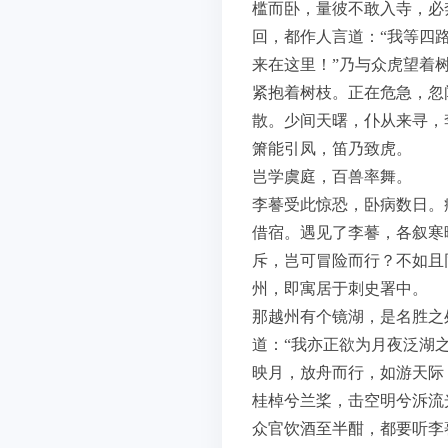
槛而卧，量彼不敢入寺，必
回，都作人言道：“我等四
来在这里！”乃与众虎望着
紧抱着树枝。正在危急，忽
散。少间天曙，仆从来寻，
箫能引凤，笛乃致虎。
岂学虞庭，百兽率舞。
李謩受此惊恐，卧病数日。
借宿。遇见了李謩，各叙寒
斥，岂可冒险而行？不如且
州，即寓居于刺史署中。
那越州有个镜湖，是名胜之
道：“我亦正欲为月夜泛湖
映月，放舟而行，如游天际
桂棹兮兰桨，击空明兮泝流
众官饮酒至半酣，都要听李