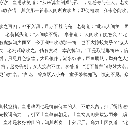
称谢。皇甫政笑道：“从来说宝剑赠与烈士，红粉寄与佳人。老
“非敢吝惜，其实那一笛非人间所宜吹者；即使相赠，亦未必能吹。
吹之再四，都不入调，且亦不甚响亮。老翁道：“此非人间笛，固
”老翁摇头道：“人间吹不得。”李謩道：“人间吹了便怎么？”
有虎妖闻声而至；今于湖中吹动那一笛，岂不大惊蛟龙乎？”众人
欲吹，老朽试略吹之。倘有变动，幸勿惊讶。”于是取过那笛来，
后，只见月色惨黯，大风顿作，湖水鼓浪，巨鱼腾跃，举舟之人
了笛，起身告别，众人挽留不住。李謩道：“还不曾拜问尊姓大名。
更问姓名。”言讫，耸身跃入小舟，童子鼓棹如飞，顷刻不见。
其技愈精。皇甫政因他是御前侍奉的人，不敢久留，打听得路途
先投谒高力士，引至上皇驾前朝见。上皇怜其间关跋涉而来，赐
上皇本是极好神仙的，闻其所奏，十分叹异。高力士因奏道：“