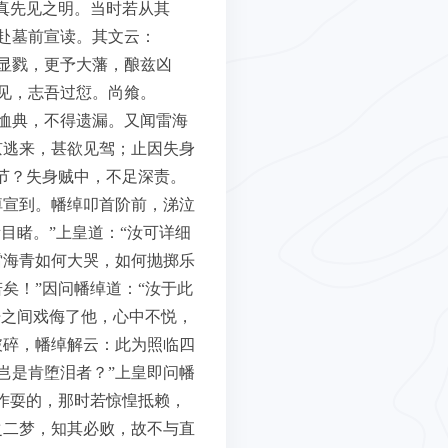
真先见之明。当时若从其
赴墓前宣读。其文云：
显戮，更予大藩，酿兹凶
见，志吾过愆。尚飨。
恤典，不得遗漏。又闻雷海
京逃来，甚欲见驾；止因失身
节？失身贼中，不足深责。
绰宣到。幡绰叩首阶前，涕泣
目睹。”上皇道：“汝可详细
雷海青如何大哭，如何抛掷乐
矣！”因问幡绰道：“汝于此
语之间戏侮了他，心中不悦，
破碎，幡绰解云：此为照临四
岂是肯堕泪者？”上皇即问幡
作耍的，那时若惊惶抵赖，
之二梦，知其必败，故不与直