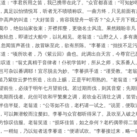
笑道：“李君所用之笛，我已携带在此了。”众官都喜道：“可知妙
，真足以怡情悦耳，听者无不啧啧称叹。一曲方终，只见前面有
中高声的叫道：“大好笛音，肯容我登舟一听否？”众人于月下视
葛巾，绝似仙家妆束；开襟挥麈，更饶名士风流。果然顾盼非凡
敢轻忽，即请过大船中，以礼相见。老翁道：“山野之人，多有唐
，忽闻笛声甚佳，故冒昧至此，欲有所陈。”李謩道：“拙技不足
翁道：“顷所吹者，乃《紫云回》曲也。此调出自天宫，今尊官已
惊叹道：“翁丈真精于音律者！仆初学笛时，所从之师，实系番人。
岂可杂以番调耶！宜尽脱去为妙。”李謩拱手道：“谨受教。”老翁
此笛乃紫纹云梦竹所造，出自上赐，正是平时用熟的。”老翁道：“
望前生，必须于明年七月望前伐。若过期而伐，则其音窒；先期
先期而伐者。此但可吹和平繁縻之调，若吹金石清壮之调，笛管
半信半疑。老翁道：“公等如不信，老朽请一试之。”说罢，便取
，可以舞潜蛟而泣嫠妇。李謩与众官都听得呆了。及吹至入破之
方惊叹信服。老翁笑道：“损坏佳笛，如之奈何？老朽偶带得二笛
，一稍短，乃以短者送李謩道：“便请试吹。”李謩接过来，略一