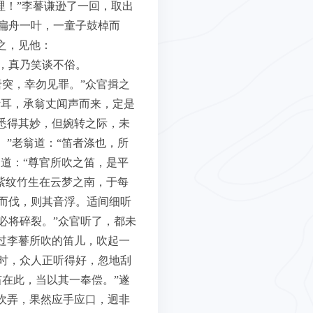
哩！”李謩谦逊了一回，取出
扁舟一叶，一童子鼓棹而
之，见他：
，真乃笑谈不俗。
突，幸勿见罪。”众官揖之
污耳，承翁丈闻声而来，定是
悉得其妙，但婉转之际，未
”老翁道：“笛者涤也，所
道：“尊官所吹之笛，是平
紫纹竹生在云梦之南，于每
而伐，则其音浮。适间细听
必将碎裂。”众官听了，都未
过李謩所吹的笛儿，吹起一
时，众人正听得好，忽地刮
在此，当以其一奉偿。”遂
吹弄，果然应手应口，迥非