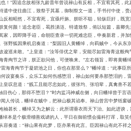
贼也！”因追念故相张九龄昔年曾说禄山有反相，不宜宥其死，此
特遣中使往曲江，致祭于其墓，御制祭文一道，手书付中使，赍
山反相昭然，不宜宥死，宜亟歼旃。朕听不聪，轻纵巨奸，既宽
朕复何颜！追念老臣，曷胜涕涟。特遣致祭，侑以短篇，嘉卿先
其家，因即降手诏，命朝臣查录一切死难忠臣，申奏新君，并加
。张野狐因乘机启奏道：“梨园旧人黄幡绰，向羁贼中，今从东
故逡巡未敢。”上皇道：“汝等俳优之辈，安能尽如雷海青这般殉
海青殉节之详，朕正欲问他，可便唤来。”左右领旨，即将黄幡
“雷海青殉节于凝碧池之日，你也在那里么？”幡绰道：“此事臣所
如何设宴奏乐，众乐工如何伤感堕泪，禄山如何要杀那堕泪的，
上皇叹息道：“贱工且能尽忠如此，彼张均、张垍辈，真禽兽不若
“触目伤心，那得不堕泪？”时内监冯神威在侧，向日幡绰曾于言
婢闻人传说，幡绰在贼中，把禄山极其谄奉。禄山曾宫中梦纸窗
袍袖甚长，幡绰又为之解云：此所谓垂衣而天下治。如此进谀，
黄幡绰本是个极滑稽善戏谑的人，平日在御前惯会撮科打诨，取笑
从容奏道：“禄山果有此梦，臣亦果有此言。臣因禄山有此不祥