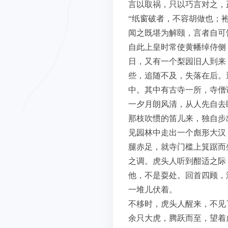
言以取祸，只以巧言对之，
“纸窗破者，不容胡做也；
闻之既堪为解颐，言者自可
自此上皇时常使黄幡绰侍侧
日，又有一个梨园旧人到来
些，追随不及，失落在后。
中。其中有古寺一所，寺僧
一夕月朗风清，从人先自去
那枝吹惯的笛儿来，独自步
见园林中走出一个彪形大汉
腿赤足，就寺门槛上箕踞而
之调。虎头人听到酣适之际
他，不是耍处。回首四顾，
一堆儿伏着。
不移时，虎头人醒来，不见
余只大虎，腾跃而至，望着