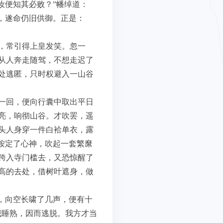
汝便知其必败？”幡绰道：
，遂命仍旧供御。正是：
，常引得上皇发笑。忽一
从人奔走随驾，不想走迟了
处逃匿，只时权避入一山谷
一回，便向行囊中取出平日
亮，响彻山谷。才吹罢，遥
头人身穿一件白袷单衣，露
按定了心神，吹起一套繁縻
跨入寺门槛去，又恐惊醒了
高的去处，借树叶遮身，做
，向空长啸了几声，便有十
我睡熟，因而逃脱。我方才当