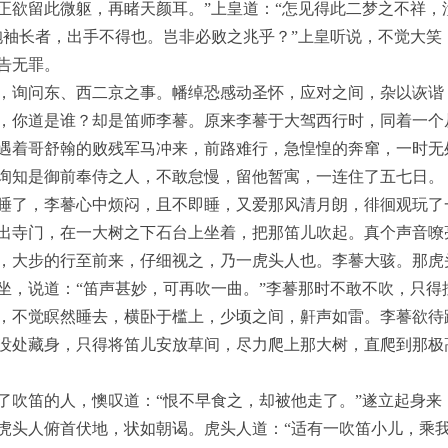
正欲留此微躯，再睹天颜耳。”上皇道：“怎见得此二梦之不祥，
袍袖长者，出手不得也。岂非必败之兆乎？”上皇听说，不觉大笑
告无罪。
，询问东、西二京之事。幡绰恐感动圣怀，应对之间，杂以诙谐
，你道是谁？却是笛师李謩。原来李謩于大驾西行时，同着一个
遇着哥舒翰的败残军马冲来，前路难行，急惶惶的奔窜，一时无
询知是御前奉侍之人，不敢怠慢，留他暂寓，一连住了五七日。
睡了，李謩心中烦闷，且不即睡，又爱那风清月朗，徘徊观玩了
出寺门，在一大树之下石台上坐着，把那笛儿吹起。真个声音嘹
，大步的行至前来，仔细视之，乃一虎头人也。李謩大骇。那虎
坐，说道：“笛声甚妙，可再吹一曲。”李謩那时不敢不吹，只得
，不觉瞑然睡去，横卧于槛上，少顷之间，鼾声如雷。李謩欲待
没处藏身，只得将笛儿安放草间，尽力爬上那大树，直爬到那极
了吹笛的人，懊叹道：“恨不早食之，却被他走了。”遂立起身来
虎头人俯首伏地，状如朝谒。虎头人道：“适有一吹笛小儿，乘