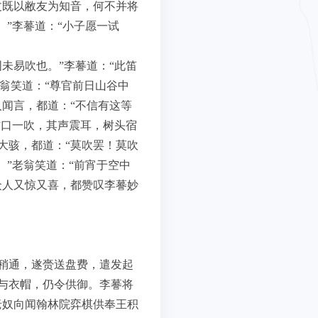
丈既以敝友为知音，何不并将
”李謩道：“小子愿一试
未易吹也。”李謩道：“此笛
老翁笑道：“尊官前日山谷中
闻言，都道：“不信有这等
信口一吹，其声震耳，树头宿
大骇，都道：“莫吹罢！莫吹
”老翁笑道：“前宵于空中
众人又惊又喜，都赞叹李謩妙
稍通，遂赍送盘费，遣发起
与衣帽，仍令供御。李謩将
老奴向闻翰林院弈棋供奉王积