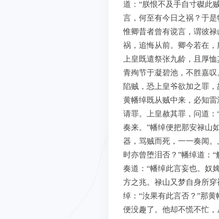
道：“朕恨不及手自寸磔此
言，何至有今日之祸？于是
惟卿昔者曾有谠言，谓彼禄
祸，追悔从前。卿今若在，
上皇既遣祭张九龄，且厚恤
青殉节于凝碧池，不胜嘉叹
陷贼，恐上皇爷欲加之罪，
黄幡绰既从贼中来，必知雷
请罪。上皇赦其罪，问道：
奏来。”幡绰便把那安禄山
器，骂贼而死，一一奏闻。
时亦曾堕泪否？”幡绰道：
奏道：“幡绰此言妄也。奴
方之兆。禄山又梦自身所穿
绰：“汝果有此言否？”那
便没趣了。他却不慌不忙，