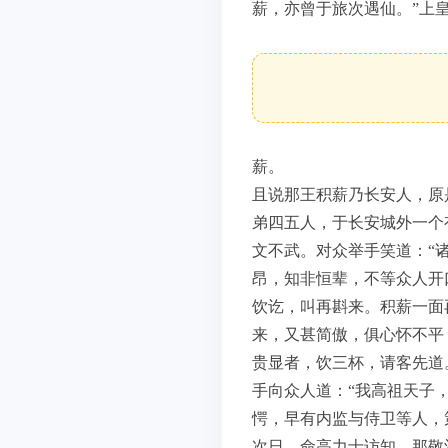
薪，亦曾于旅次遇仙。”上
薪。
且说那王积薪乃长安人，原
弟四五人，于长安城外一个
文不武。对众举手笑道：“
昂，知非恒辈，不等众人开
饮讫，叫再斟来。积薪一面
来，又甚简傲，俱心怀不平
贵显者，饮三杯，请客先道
手向众人道：“我高祖天子
愕，早有内监与侍卫等人，
次日，命高力士访知，那敬