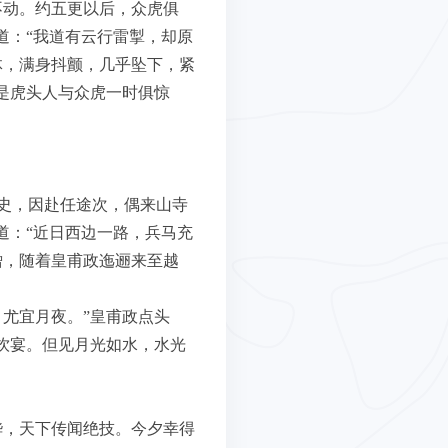
不动。约五更以后，众虎俱
道：“我道有云行雷掣，却原
体，满身抖颤，几乎坠下，紧
是虎头人与众虎一时俱惊
史，因赴任途次，偶来山寺
道：“近日西边一路，兵马充
僧，随着皇甫政迤逦来至越
尤宜月夜。”皇甫政点头
饮宴。但见月光如水，水光
哗，天下传闻绝技。今夕幸得