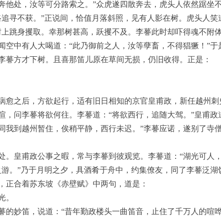
奔他处，汝等可分路索之。”众虎遂四散奔去，虎头人依然踞坐
路追寻不获。”正说间，恰值月落斜照，见有人影在树。虎头人笑
树上跳身攫取。幸那树甚高，跃攫不及。李謩此时却吓得魂不附
闻空中有人大喝道：“此乃御前之人，汝等孽畜，不得猖獗！”于
李謩方才下树。且喜那笛儿原在草间无损，仍旧收得。正是：
病愈之后，方欲起行，适有旧日相知的京官皇甫政，新任越州刺
暄，问李謩将欲何往。李謩道：“将欲西行，追随大驾。”皇甫政
同我到越州暂住，俟稍平静，西行未迟。”李謩应诺，遂别了寺
处。皇甫政公事之暇，常与李謩到彼观览。李謩道：“湖光可人，
之游。”乃于月明之夕，具酒肴于舟中，约集僚友，同了李謩泛湖
，正合着苏东坡《赤壁赋》中两句，道是：
光。
謩的妙笛，说道：“昔年勤政楼头一曲笛音，止住了千万人的喧