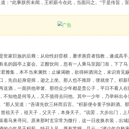
皇道：“此事朕所未闻，王积薪今在此，当面问之。”于是传旨，
是世家巨族的后裔；从幼性好弈棋，屡求善弈者指教，遂成高手
有名的园亭上宴会。正酣饮间，忽有一人乘马至园门首，下了马
诸君雅集，本不当来溷扰；止缘渴吻，欲得杯酒润之，未识肯见赐
口，先自起身迎揖，逊之上坐。那人也不推辞，便就坐了。积薪
再送酒，一面拱他举箸。那些众少年都是贵公子，平日不看人在
，不知他是何等人，又不值得去问他。其中一少年，乃举杯出令
。”那人笑道：“吾请先饮三杯而后言。”积薪便令童子快斟酒。
，曾祖天子，祖天子，父天子，本身天子。”说罢，大步出门，上
策着马来寻问。原来那时玄宗常为微行，这一日改换衣装，出城
酒的少年是王积薪，特召入见，厚有赏赐，且云：“诸少年自矜