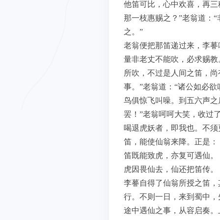
他笛可比，心中欢喜，再三
那一枝惠赐之？”老翁道：
之。”
老翁便把那笛递过来，李謩
量非老丈不能吹，必求赐教。
所吹，不过是人间之笛，尚
事。”老翁道：“诸公如必
鸟俱惊飞叫噪。到五六声之
罢！”老翁呵呵大笑，收过
喝退虎妖者，即我也。不须
笛，能使仙翁来降。正是：
笛既能致虎，亦复可遇仙。
虎因畏仙去，仙还把笛传。
李謩自得了仙翁所授之笛，
行。不则一日，来到蜀中，
途中遇仙之事，从容启奏。