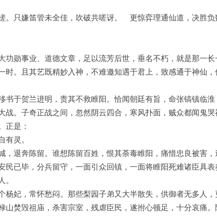
槎。只嫌笛管未全佳，吹破共嗟讶。 更惊弈理通仙道，决胜负
大功勋事业、道德文章，足以流芳后世，垂名不朽，就是那一长
一时。且其艺既精妙入神，不难邀知遇于君上，致感通于神仙，
移书于贺兰进明，责其不救睢阳。恰闻朝廷有旨，命张镐镇临淮
大战。子奇正战之间，忽然阴云四合，寒风扑面，贼众都闻鬼哭
。正是：
自有灵。
城，退奔陈留。谁想陈留百姓，恨其荼毒睢阳，痛惜忠良被害，
安民已毕，分兵留守，一面引众回镇，一面将睢阳死难诸臣具表
人。
个杨妃，常怀愁闷。那些梨园子弟又大半散失，供御者无多人，
禄山焚毁祖庙，杀害宗室，残虐臣民，遂拊心顿足，十分哀痛。