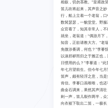
相叙，切勿吝教。”皇甫政
笛儿吹将起来，其声音之妙
行，船上立着一个老翁，口
数髯瑟瑟，一貌堂堂。野服
众官看了，知其非常人，不
就坐，老翁道：“偶游月下
知音，正欲请教大方。”老
免微涉番调，何也？”李謩
以涤邪秽而归之于雅正也，
日惯用的么？”李謩道：“
年七月望前生。但今年七月
笛声，颇有轻浮之意，当是
肯信。李謩口虽唯唯，也还
曲金石调来，果然其声清壮
剌一声，笛儿裂作两半，众
向衣裾下取出二笛，一极长