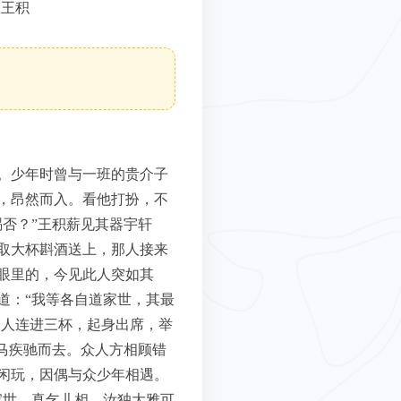
宣王积
。少年时曾与一班的贵介子
，昂然而入。看他打扮，不
否？”王积薪见其器宇轩
取大杯斟酒送上，那人接来
眼里的，今见此人突如其
道：“我等各自道家世，其最
那人连进三杯，起身出席，举
马疾驰而去。众人方相顾错
闲玩，因偶与众少年相遇。
家世，真乞儿相，汝独大雅可