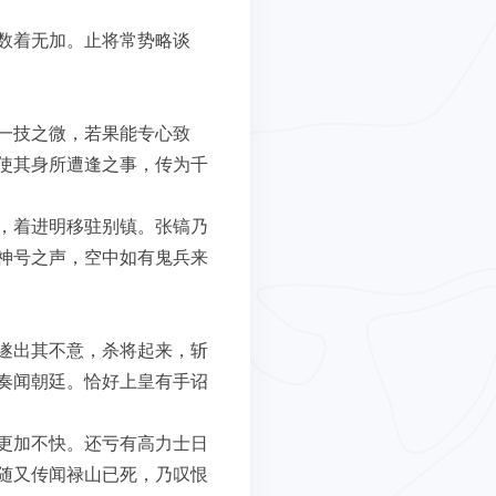
数着无加。止将常势略谈
一技之微，若果能专心致
使其身所遭逢之事，传为千
，着进明移驻别镇。张镐乃
神号之声，空中如有鬼兵来
遂出其不意，杀将起来，斩
奏闻朝廷。恰好上皇有手诏
更加不快。还亏有高力士日
随又传闻禄山已死，乃叹恨