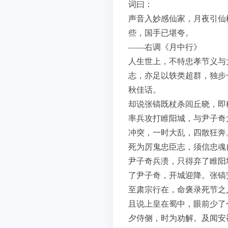
词曰：
声音入妙感仙家，月夜引仙
些，国手已堪夸。
——右调《月中行》
人生世上，不特忠孝节义与
志，亦足以轶类超群，独步
秋佳话。
却说张镐既杖杀闾丘晓，即
率兵攻打睢阳城，与尹子奇
冲突，一时大乱，四散狂奔
死为厉鬼忠臣志，须信忠魂
尹子奇兵溃，只得弃了睢阳
了尹子奇，开城迎降。张镐
至肃宗行在，命褒录死节之
且说上皇在蜀中，眼前少了
夕侍侧，时为劝解。及闻安