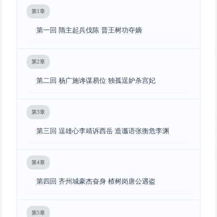
第1章
第一回 隋主起兵伐陈 晋王树功夺嫡
第2章
第二回 杨广施谗谋易位 独孤逞妒杀宫妃
第3章
第三回 逞雄心李靖诉西岳 造谶语张衡危李渊
第4章
第四回 齐州城豪杰奋身 楂树岗唐公遇盗
第5章