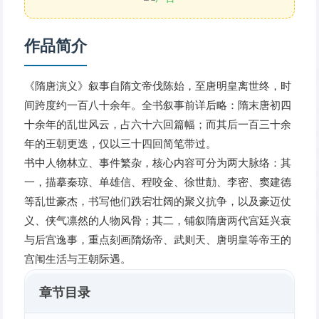
作品简介
《隋唐演义》叙事自隋文帝伐陈始，至唐明皇离世终，时
间跨度约一百八十余年。全书叙事前详后略：隋末唐初四
十余年的乱世风云，占六十六回篇幅；而其后一百三十余
年的王朝更迭，仅以三十四回简笔带过。
书中人物林立、事件繁杂，核心内容可分为两大脉络：其
一，描摹秦琼、单雄信、程咬金、徐世勣、李密、窦建德
等乱世豪杰，书写他们跌宕壮阔的聚义抗争，以及豪迈仗
义、侠气凛然的人物风骨；其二，铺叙隋唐两代宫廷兴衰
与后宫逸事，重点刻画隋炀帝、武则天、唐明皇等帝王的
宫闱生活与王朝际遇。
章节目录