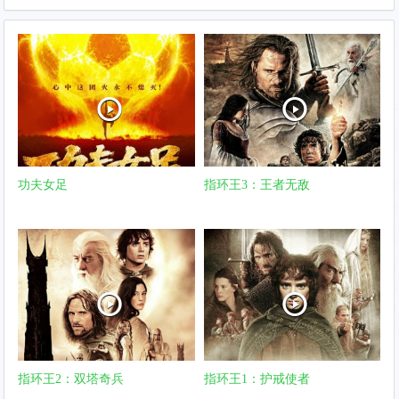
功夫女足
指环王3：王者无敌
指环王2：双塔奇兵
指环王1：护戒使者