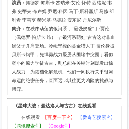
演员：
佩德罗·帕斯卡 杰瑞米·艾伦·怀特 西格妮·韦
弗 史蒂夫·布卢姆 乔尼·科因 马丁·斯科塞斯 马修·维
利希 李善亨 赫米基·马德拉 安东尼·丹尼尔斯
简介：
在秩序动荡的银河系，“最强奶爸”丁·贾伦
（佩德罗·帕斯卡 饰）与“银河系萌娃”古古这对非血
缘父子并肩登场。冷峻坚毅的赏金猎人丁·贾伦身披
贝斯卡钢甲，凭悍勇战力屡屡从围堵中突围；看似
弱小的原力学徒古古，则总能在关键时刻爆发出惊
人战力，为搭档化解危机。他们一同执行关乎银河
命运的绝密任务，直面远比以往更为凶险的挑战与
博弈。
《
星球大战：曼达洛人与古古
》在线观看
在线观看
【
百度一下
】
【
爱奇艺搜索
】
【
腾讯搜索
】
【
Google
】