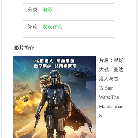
分类：
电影
评论：
发表评论
影片简介
片名：
星球
大战：曼达
洛人与古
古 Star
Wars: The
Mandalorian
&