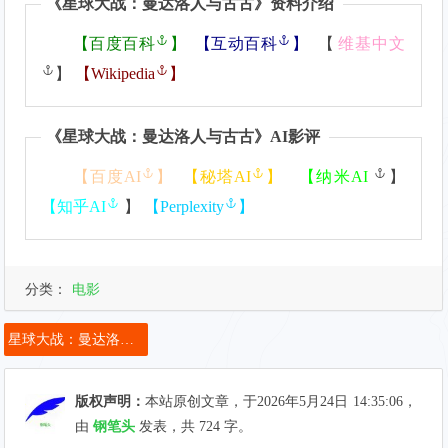
《
星球大战：曼达洛人与古古
》资料介绍
【
百度百科
】
【
互动百科
】
【
维基中文
】
【
Wikipedia
】
《
星球大战：曼达洛人与古古
》AI影评
【
百度AI
】
【
秘塔AI
】
【
纳米AI
】
【
知乎AI
】
【
Perplexity
】
分类：
电影
星球大战：曼达洛人与古古
版权声明：
本站原创文章，于2026年5月24日
14:35:06
，
由
钢笔头
发表，共 724 字。