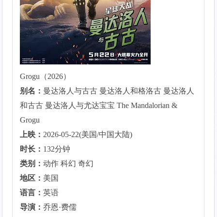
Grogu（2026）
别名：
曼达洛人与古古 曼达洛人和格洛古 曼达洛人
和古古 曼达洛人与尤达宝宝 The Mandalorian &
Grogu
上映：
2026-05-22(美国/中国大陆)
时长：
132分钟
类别：
动作 科幻 奇幻
地区：
美国
语言：
英语
导演：
乔恩·费儒