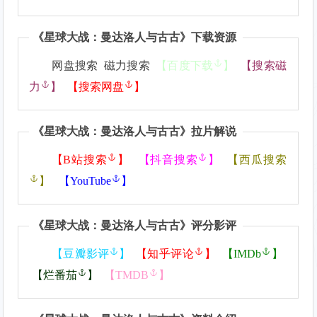
《
星球大战：曼达洛人与古古
》下载资源
网盘搜索 磁力搜索
【
百度下载
】
【
搜索磁
力
】
【
搜索网盘
】
《
星球大战：曼达洛人与古古
》拉片解说
【
B站搜索
】
【
抖音搜索
】
【
西瓜搜索
】
【
YouTube
】
《
星球大战：曼达洛人与古古
》评分影评
【
豆瓣影评
】
【
知乎评论
】
【
IMDb
】
【
烂番茄
】
【
TMDB
】