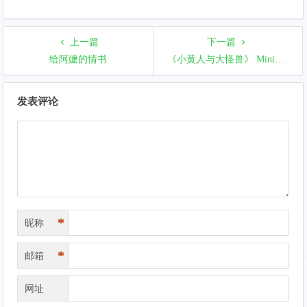
上一篇
下一篇
给阿嬷的情书
《小黄人与大怪兽》 Minions & Monsters
文
发表评论
章
导
航
*
昵称
*
邮箱
网址