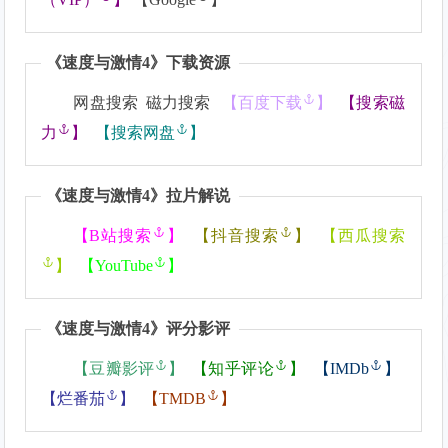
《
速度与激情4
》下载资源
网盘搜索 磁力搜索
【
百度下载
】
【
搜索磁
力
】
【
搜索网盘
】
《
速度与激情4
》拉片解说
【
B站搜索
】
【
抖音搜索
】
【
西瓜搜索
】
【
YouTube
】
《
速度与激情4
》评分影评
【
豆瓣影评
】
【
知乎评论
】
【
IMDb
】
【
烂番茄
】
【
TMDB
】