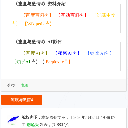
《
速度与激情4
》资料介绍
【
百度百科
】
【
互动百科
】
【
维基中文
】
【
Wikipedia
】
《
速度与激情4
》AI影评
【
百度AI
】
【
秘塔AI
】
【
纳米AI
】
【
知乎AI
】【
Perplexity
】
分类：
电影
速度与激情4
版权声明：
本站原创文章，于2026年5月25日
19:46:07
，
由
钢笔头
发表，共 880 字。