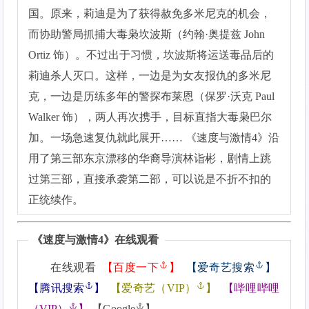
国。原来，莉迪是为了获得赦免多米尼克的机会，
而协助警局抓捕大毒枭坎波斯（约翰·奥提兹 John
Ortiz 饰）。不过出于习惯，坎波斯将运送毒品后的
莉迪杀人灭口。这样，一边是为女友报仇的多米尼
克，一边是历练多年的警探布莱恩（保罗·沃克 Paul
Walker 饰），两人再次携手，目标直指大毒枭巴尔
加。一场急速复仇就此展开…… 《速度与激情4》沿
用了第三部东京漂移的华裔导演林诣彬，剧情上跳
过第三部，直接承袭第二部，可以说是不折不扣的
正统续作。
《
速度与激情4
》在线观看
在线观看
【
百度一下
】
【
爱奇艺搜索
】
【
腾讯搜索
】
【
爱奇艺（VIP）
】
【
哔哩哔哩
（VIP）
】
【
Google
】