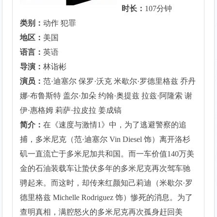
时长：
107分钟
类别：
动作 犯罪
地区：
美国
语言：
英语
导演：
林诣彬
演员：
范·迪塞尔 保罗·沃克 米歇尔·罗德里格兹 乔丹
娜·布鲁斯特 盖尔·加朵 约翰·奥提兹 拉兹·阿隆索 谢
伊·惠格姆 莉萨·拉皮拉 姜成镐
简介：
在《速度与激情1》中，为了逃避警察的追
捕，多米尼克（范·迪塞尔 Vin Diesel 饰）离开洛杉
矶一直流亡于多米尼加共和国。而一车价值140万美
金的石油装载车让蛰伏多年的多米尼克再次驾车驰
骋起来。而这时，却传来红颜知己莉迪（米歇尔·罗
德里格兹 Michelle Rodriguez 饰）惨死的消息。为了
查明真相，满腔怒火的多米尼克再次孤身赶回美