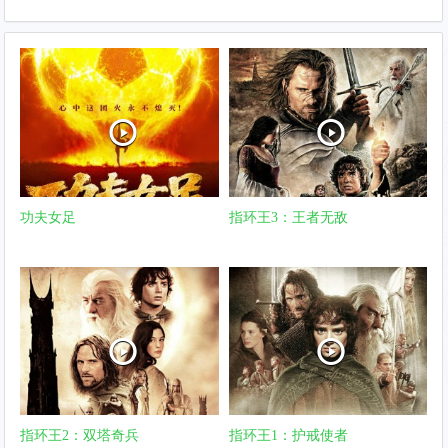
功夫女足
指环王3：王者无敌
指环王2：双塔奇兵
指环王1：护戒使者