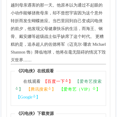
越到母亲遇害的那一天。他原本以为通过不起眼的
小动作能够拯救母亲，却不曾想宇宙因为这个意外
转折而发生蝴蝶效应。当巴里回到自己变成闪电侠
的前夕，他发现父母健康快乐的生活，而海王、钢
骨、戴安娜等超级战士似乎缺席了这个时代。 更糟
糕的是，追杀超人的佐德将军（迈克尔·珊农 Michael
Shannon 饰）降临地球，他将在毫无阻碍的情况下毁
灭世界……
《
闪电侠
》在线观看
在线观看
【
百度一下
】
【
爱奇艺搜索
】
【
腾讯搜索
】
【
爱奇艺（VIP）
】
【
Google
】
《
闪电侠
》下载资源