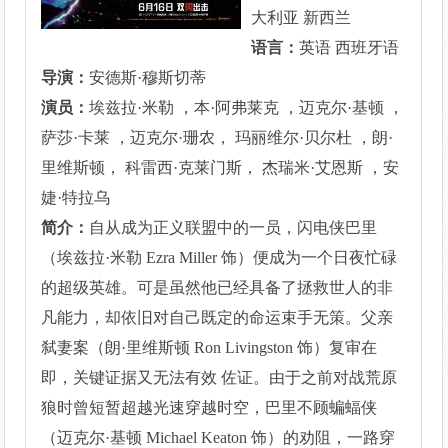
大利亚 新西兰
语言：
英语 西班牙语
导演：
安德斯·穆斯切蒂
演员：
埃兹拉·米勒 ，本·阿弗莱克 ，迈克尔·基顿 ，
萨莎·卡莱 ，迈克尔·珊农， 玛丽维尔·贝尔杜 ，朗·
里维斯顿， 科雷西·克莱门斯， 杰瑞米·艾恩斯 ，安
婕·特拉乌
简介：
自从成为正义联盟中的一员，闪电侠巴里
（埃兹拉·米勒 Ezra Miller 饰）便成为一个日夜忙碌
的超级英雄。可是虽然他已经具备了拯救世人的非
凡能力，却依旧对自己既定的命运束手无策。父亲
弑妻案（朗·里维斯顿 Ron Livingston 饰）复审在
即，关键证据又无法有效 佐证。由于之前对战荒原
狼时曾短暂超越光速穿越时空，巴里不顾蝙蝠侠
（迈克尔·基顿 Michael Keaton 饰）的劝阻，一路穿