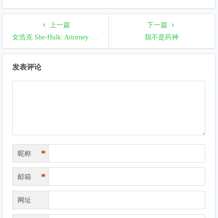
上一篇
下一篇
女浩克 She-Hulk: Attorney at Law（2022）
我不是药神
文
发表评论
章
导
航
*
昵称
*
邮箱
网址