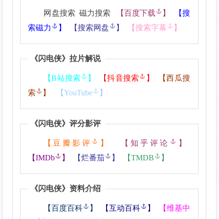
网盘搜索 磁力搜索
【
百度下载
】
【
搜
索磁力
】
【
搜索网盘
】
【
搜索字幕
】
《
闪电侠
》拉片解说
【
B站搜索
】
【
抖音搜索
】
【
西瓜搜
索
】
【
YouTube
】
《
闪电侠
》评分影评
【
豆瓣影评
】
【
知乎评论
】
【
IMDb
】
【
烂番茄
】
【
TMDB
】
《
闪电侠
》资料介绍
【
百度百科
】
【
互动百科
】
【
维基中