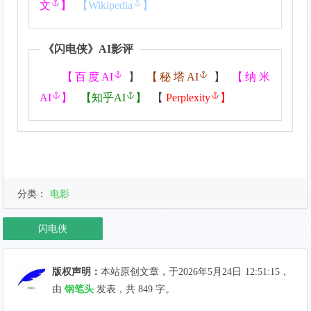
文
】
【
Wikipedia
】
《
闪电侠
》AI影评
【
百度AI
】
【
秘塔AI
】
【
纳米
AI
】
【
知乎AI
】
【
Perplexity
】
分类：
电影
闪电侠
版权声明：
本站原创文章，于2026年5月24日
12:51:15
，
由
钢笔头
发表，共 849 字。