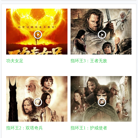
功夫女足
指环王3：王者无敌
指环王2：双塔奇兵
指环王1：护戒使者