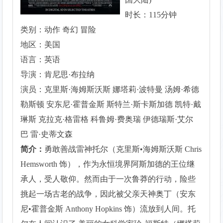
时长：115分钟
类别：动作 奇幻 冒险
地区：美国
语言：英语
导演：肯尼思·布拉纳
演员：克里斯·海姆斯沃斯 娜塔莉·波特曼 汤姆·希德
勒斯顿 安东尼·霍普金斯 斯特兰·斯卡斯加德 凯特·戴
琳斯 克拉克·格雷格 科鲁姆·费奥瑞 伊德瑞斯·艾尔
巴 雷·史蒂文森
简介：
勇敢善战雷神托尔（克里斯•海姆斯沃斯 Chris
Hemsworth 饰），作为永恒境界阿斯加德的王位继
承人，受人敬仰。然而由于一次鲁莽的行动，险些
挑起一场古老的战争，因此被父亲天神奥丁（安东
尼•霍普金斯 Anthony Hopkins 饰）流放到人间。托