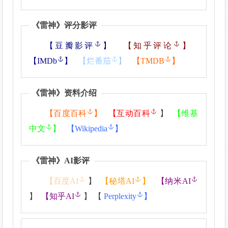
《
雷神
》评分影评
【
豆瓣影评
】
【
知乎评论
】
【
IMDb
】
【
烂番茄
】
【
TMDB
】
《
雷神
》资料介绍
【
百度百科
】
【
互动百科
】
【
维基
中文
】
【
Wikipedia
】
《
雷神
》AI影评
【
百度AI
】
【
秘塔AI
】
【
纳米AI
】
【
知乎AI
】 【
Perplexity
】