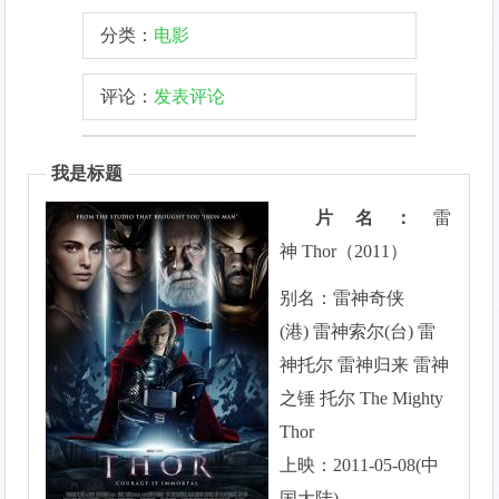
分类：
电影
评论：
发表评论
我是标题
片名：
雷
神 Thor（2011）
别名：雷神奇侠
(港) 雷神索尔(台) 雷
神托尔 雷神归来 雷神
之锤 托尔 The Mighty
Thor
上映：2011-05-08(中
国大陆)