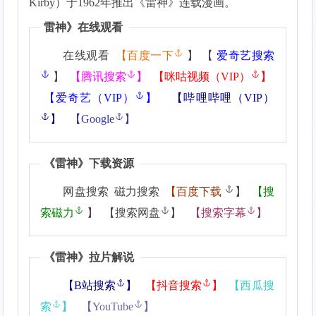
Kirby）于1962年推出《雷神》连载漫画。
雷神
》在线观看
在线观看
【
百度一下
】 【
爱奇艺搜索
】
【
腾讯搜索
】
【
咪咕视频（VIP）
】
【
爱奇艺（VIP）
】
【
哔哩哔哩（VIP）
】
【
Google
】
《
雷神
》下载资源
网盘搜索 磁力搜索
【
百度下载
】
【
搜
索磁力
】 【
搜索网盘
】
【
搜索字幕
】
《
雷神
》拉片解说
【
B站搜索
】
【
抖音搜索
】
【
西瓜搜
索
】
【
YouTube
】