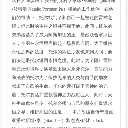
尔在人间认识了 美丽的女科学家珍•福斯特（娜塔莉
•波特曼 Natalie Portman 饰）和她的工作伙伴，在他
们的帮助下，托尔找到了和自己一起被贬的雷神之
锤，但此时的雷神之锤并不属于他。此间，托尔的
弟弟洛基为了成为阿斯加德的王，居然联合寒冰巨
人，企图在永恒境界掀起一场腥风血雨。为了维持
永恒之界的法度，托尔的四位朋友也来到人间，他
们决定带托尔返回永恒之境。此时，为了阻止雷神
重归永恒境界，洛基派出巨人杀死托尔。丧失能力
和法战的托尔为了保护无辜的人类与自己的朋友，
献出了自己的生命。托尔的死打破了天神的的咒
语，托尔复活并重获雷神之力战胜巨人。此时，天
神生命危在旦夕，托尔必须与自己的朋友们重返永
恒之界，维护那里的法度…… 本片改编自传奇漫画
家搭档斯坦•李（Stan Lee）和杰克•科比（Jack