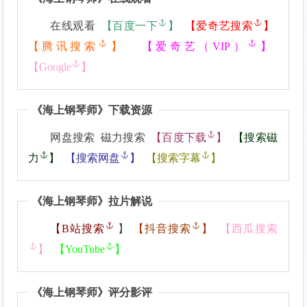
在线观看
【
百度一下
】
【
爱奇艺搜索
】
【
腾讯搜索
】
【
爱奇艺（VIP）
】
【
Google
】
《
海上钢琴师
》下载资源
网盘搜索 磁力搜索
【
百度下载
】
【
搜索磁
力
】
【
搜索网盘
】
【
搜索字幕
】
《
海上钢琴师
》拉片解说
【
B站搜索
】
【
抖音搜索
】
【
西瓜搜索
】
【
YouTube
】
《
海上钢琴师
》评分影评