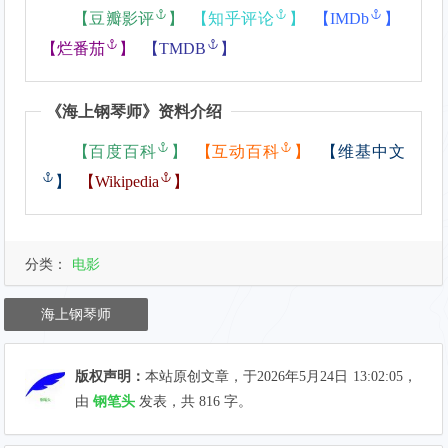
【
豆瓣影评
】
【
知乎评论
】
【
IMDb
】
【
烂番茄
】
【
TMDB
】
《
海上钢琴师
》资料介绍
【
百度百科
】
【
互动百科
】
【
维基中文
】
【
Wikipedia
】
分类：
电影
海上钢琴师
版权声明：
本站原创文章，于2026年5月24日
13:02:05
，
由
钢笔头
发表，共 816 字。