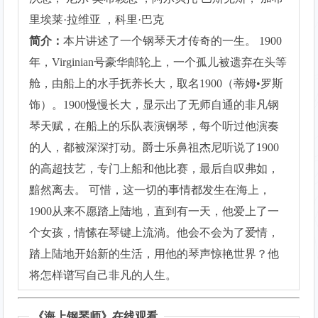
里埃莱·拉维亚 ，科里·巴克
简介：
本片讲述了一个钢琴天才传奇的一生。 1900
年，Virginian号豪华邮轮上，一个孤儿被遗弃在头等
舱，由船上的水手抚养长大，取名1900（蒂姆•罗斯
饰）。1900慢慢长大，显示出了无师自通的非凡钢
琴天赋，在船上的乐队表演钢琴，每个听过他演奏
的人，都被深深打动。爵士乐鼻祖杰尼听说了1900
的高超技艺，专门上船和他比赛，最后自叹弗如，
黯然离去。 可惜，这一切的事情都发生在海上，
1900从来不愿踏上陆地，直到有一天，他爱上了一
个女孩，情愫在琴键上流淌。他会不会为了爱情，
踏上陆地开始新的生活，用他的琴声惊艳世界？他
将怎样谱写自己非凡的人生。
《
海上钢琴师
》在线观看