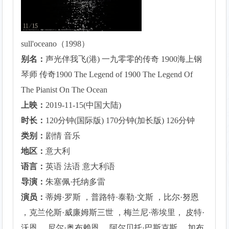
sull'oceano（1998）
别名：
声光伴我飞(港) 一九零零的传奇 1900海上钢
琴师 传奇1900 The Legend of 1900 The Legend Of
The Pianist On The Ocean
上映：
2019-11-15(中国大陆)
时长：
120分钟(国际版) 170分钟(加长版) 126分钟
类别：
剧情 音乐
地区：
意大利
语言：
英语 法语 意大利语
导演：
朱塞佩·托纳多雷
演员：
蒂姆·罗斯 ，普路特·泰勒·文斯 ，比尔·努恩
，克兰伦斯·威廉姆斯三世 ，梅兰尼·蒂埃里， 皮特·
沃恩， 尼尔·奥布赖恩 ，阿尔贝托·巴斯克斯， 加布