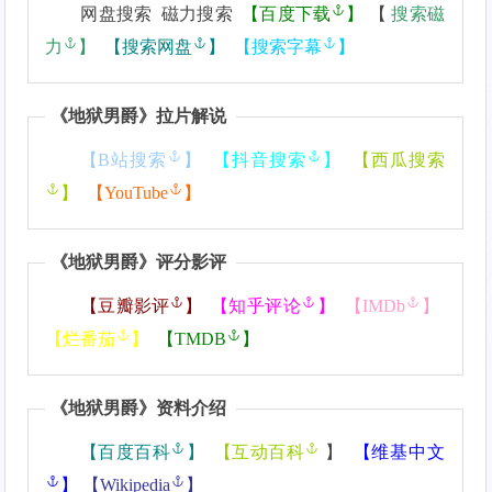
网盘搜索 磁力搜索
【
百度下载
】
【
搜索磁
力
】
【
搜索网盘
】
【
搜索字幕
】
《
地狱男爵
》拉片解说
【
B站搜索
】
【
抖音搜索
】
【
西瓜搜索
】
【
YouTube
】
《
地狱男爵
》评分影评
【
豆瓣影评
】
【
知乎评论
】
【
IMDb
】
【
烂番茄
】
【
TMDB
】
《
地狱男爵
》资料介绍
【
百度百科
】
【
互动百科
】
【
维基中文
】
【
Wikipedia
】