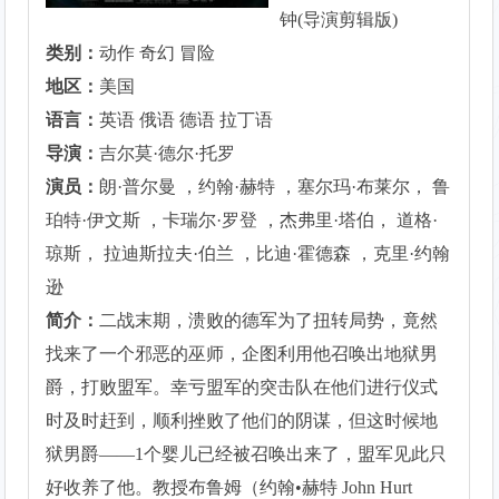
钟(导演剪辑版)
类别：
动作 奇幻 冒险
地区：
美国
语言：
英语 俄语 德语 拉丁语
导演：
吉尔莫·德尔·托罗
演员：
朗·普尔曼 ，约翰·赫特 ，塞尔玛·布莱尔， 鲁
珀特·伊文斯 ，卡瑞尔·罗登 ，杰弗里·塔伯， 道格·
琼斯， 拉迪斯拉夫·伯兰 ，比迪·霍德森 ，克里·约翰
逊
简介：
二战末期，溃败的德军为了扭转局势，竟然
找来了一个邪恶的巫师，企图利用他召唤出地狱男
爵，打败盟军。幸亏盟军的突击队在他们进行仪式
时及时赶到，顺利挫败了他们的阴谋，但这时候地
狱男爵——1个婴儿已经被召唤出来了，盟军见此只
好收养了他。教授布鲁姆（约翰•赫特 John Hurt