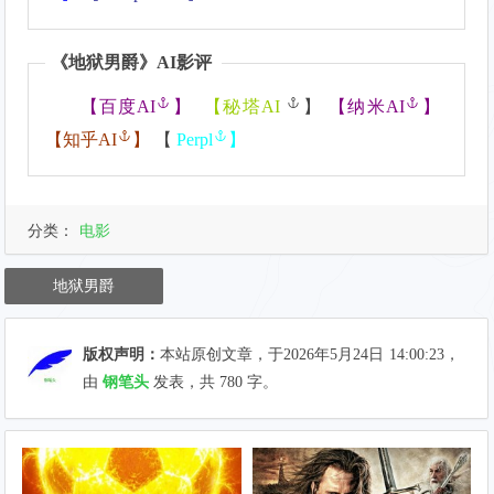
《
地狱男爵
》AI影评
【
百度AI
】
【
秘塔AI
】
【
纳米AI
】
【
知乎AI
】
【
Perpl
】
分类：
电影
地狱男爵
版权声明：
本站原创文章，于2026年5月24日
14:00:23
，
由
钢笔头
发表，共 780 字。