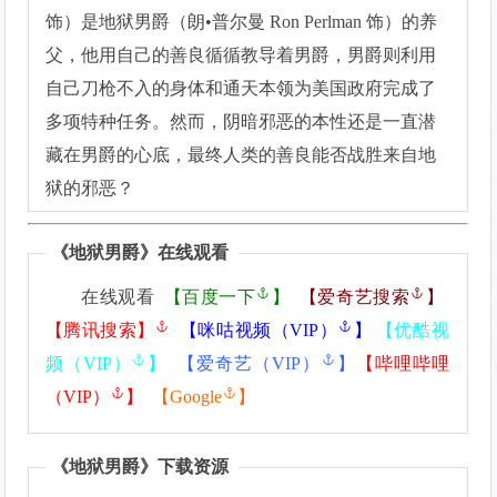
饰）是地狱男爵（朗•普尔曼 Ron Perlman 饰）的养
父，他用自己的善良循循教导着男爵，男爵则利用
自己刀枪不入的身体和通天本领为美国政府完成了
多项特种任务。然而，阴暗邪恶的本性还是一直潜
藏在男爵的心底，最终人类的善良能否战胜来自地
狱的邪恶？
《
地狱男爵
》在线观看
在线观看
【
百度一下
】
【
爱奇艺搜索
】
【
腾讯搜索】
【
咪咕视频（VIP）
】
【
优酷视
频（VIP）
】
【
爱奇艺（VIP）
】
【
哔哩哔哩
（VIP）
】
【
Google
】
《
地狱男爵
》下载资源