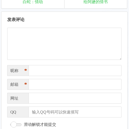
白蛇：情劫
给阿嬷的情书
文
发表评论
章
导
航
*
昵称
*
邮箱
网址
QQ
滑动解锁才能提交