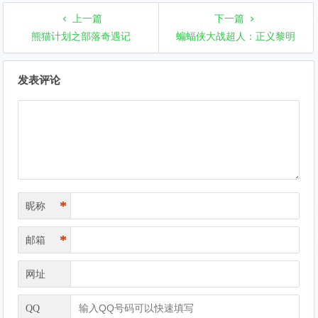
上一篇
下一篇
熊猫计划之部落奇遇记
蝙蝠侠大战超人：正义黎明
文
发表评论
章
导
航
*
昵称
*
邮箱
网址
QQ