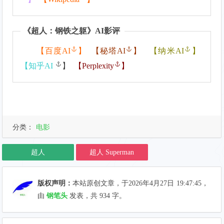
《
超人：钢铁之躯
》AI影评
【
百度AI
】
【
秘塔AI
】
【
纳米AI
】
【
知乎AI
】
【
Perplexity
】
分类：
电影
超人
超人 Superman
版权声明：
本站原创文章，于2026年4月27日
19:47:45
，
由
钢笔头
发表，共 934 字。