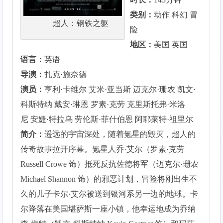
类别：
动作 科幻 冒
超人：钢铁之躯
险
地区：
美国 英国
语言：
英语
导演：
扎克·施奈德
演员：
亨利·卡维尔 艾米·亚当斯 迈克尔·珊农 凯文·
科斯特纳 戴安·琳恩 罗素·克劳 克里斯托弗·米洛
尼 安婕·特拉乌 劳伦斯·菲什伯恩 阿耶莱特·祖里尔
简介：
遥远的宇宙深处，随着氪星的毁灭，超人的
传奇故事拉开序幕。氪星人乔·艾尔（罗素·克劳
Russell Crowe 饰）抵死反抗佐德将军（迈克尔·珊农
Michael Shannon 饰）的邪恶计划，冒险将刚出生不
久的儿子卡尔·艾尔被送到银河系另一边的地球。卡
尔降落在美国堪萨斯一座小镇，他幸运地成为乔纳