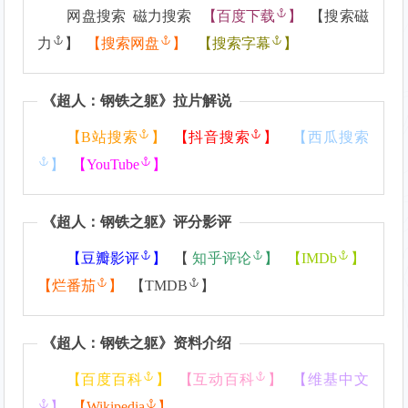
网盘搜索 磁力搜索
【
百度下载
】
【
搜索磁
力
】
【
搜索网盘
】
【
搜索字幕
】
《
超人：钢铁之躯
》拉片解说
【
B站搜索
】
【
抖音搜索
】
【
西瓜搜索
】
【
YouTube
】
《
超人：钢铁之躯
》评分影评
【
豆瓣影评
】
【
知乎评论
】
【
IMDb
】
【
烂番茄
】
【
TMDB
】
《
超人：钢铁之躯
》资料介绍
【
百度百科
】
【
互动百科
】
【
维基中文
】
【
Wikipedia
】