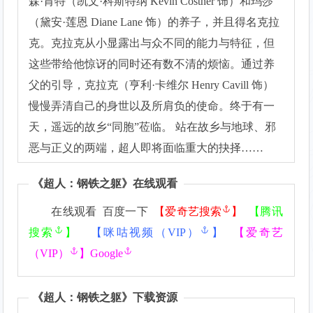
森·肯特（凯文·科斯特纳 Kevin Costner 饰）和玛莎
（黛安·莲恩 Diane Lane 饰）的养子，并且得名克拉
克。克拉克从小显露出与众不同的能力与特征，但
这些带给他惊讶的同时还有数不清的烦恼。通过养
父的引导，克拉克（亨利·卡维尔 Henry Cavill 饰）
慢慢弄清自己的身世以及所肩负的使命。终于有一
天，遥远的故乡“同胞”莅临。 站在故乡与地球、邪
恶与正义的两端，超人即将面临重大的抉择……
《
超人：钢铁之躯
》在线观看
在线观看 百度一下
【
爱奇艺搜索
】
【
腾讯
搜索
】
【
咪咕视频（VIP）
】
【
爱奇艺
（VIP）
】
Google
《
超人：钢铁之躯
》下载资源