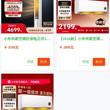
小米米家空调巨省电立式3匹2匹一级能效大风口柜机变频家用冷暖
【2026款】小米米家空调巨省电大1.5匹新一级能效家用双排
￥ 3599元
￥ 2099元
详情
购买
详情
购买