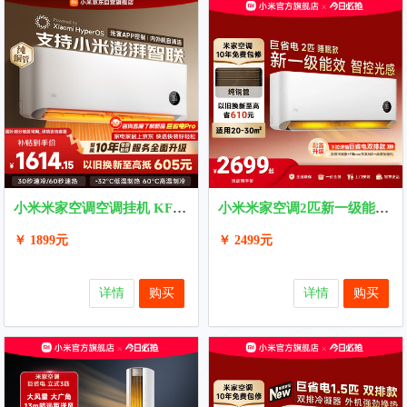
小米米家空调空调挂机 KFR-35GW/N1，超级补贴领取
小米米家空调2匹新一级能效睡眠款变频智能控制家用速热速冷官方
￥ 1899元
￥ 2499元
详情
购买
详情
购买