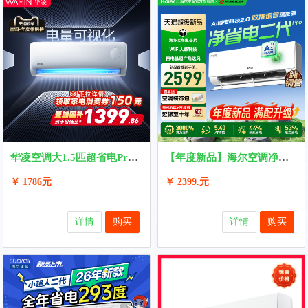
华凌空调大1.5匹超省电Pro新一级家用挂机变频智控官方旗舰店正品
【年度新品】海尔空调净省电二代Pro1.5匹家用官方新一级挂机
￥ 1786元
￥ 2399.元
详情
购买
详情
购买