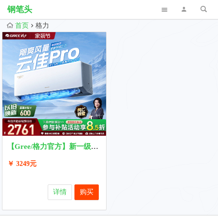
钢笔头
首页
格力
【Gree/格力官方】新一级能效变频1.5匹挂机3匹柜机空调云佳Pro
￥ 3249元
详情
购买